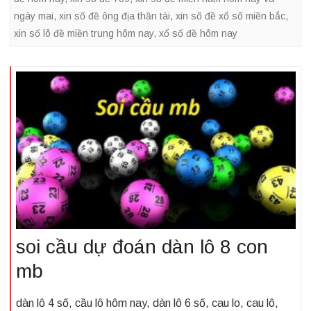
ngày mai
,
xin số đề ông địa thần tài
,
xin số đề xổ số miền bắc
,
xin số lô đề miền trung hôm nay
,
xổ số đề hôm nay
soi cầu dự đoán dàn lô 8 con
mb
dàn lô 4 số, cầu lô hôm nay, dàn lô 6 số, cau lo, cau lô,