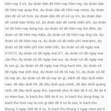
hôm nay 6 số
,
dự đoán dàn đề hôm nay hôm nay
,
dự đoán dàn
đề hôm nay quay thử
,
dự đoán dàn đề hôm nay remix
,
dự đoán
dàn đề xổ số hcm
,
dự đoán dàn đề xổ số uy tín
,
dự đoán dàn
đề xsmb bao nhiêu số
,
dự đoán dàn đề xsmb miễn phí
,
dự đoán
số đề hôm nay dong nai
,
dự đoán số đề hôm nay êm đềm
,
dự
đoán số đề hôm nay italia
,
dự đoán số đề hôm nay ông nội
,
dự
đoán số đề hôm nay ra
,
dự đoán số đề miễn phí emirates
,
dự
đoán số đề miễn phí loto miền bắc
,
dự đoán số đề ngày mai
07/07/2
,
dự đoán số đề ngày mai 5/7
,
dự đoán số đề ngày mai
cần thơ
,
dự đoán số đề ngày mai eur
,
dự đoán số đề ngày mai
là con gì
,
dự đoán số đề ngày mai rồng bạch kim
,
dự đoán số
đề ngày mai xinh đẹp
,
dự đoán số đề tối nay 31
,
dự đoán số đề
tối nay ăn
,
dự đoán số đề tối nay ăn gì
,
đánh đề đầu đuôi miền
nam
,
đề đầu đuôi 09
,
đề đầu đuôi quả xsmb
,
đề đầu đuôi quảng
ninh
,
đề đầu đuôi quay thử
,
kqxsmb plus lô dàn đề 8 số
,
lbt de 8
so mien bac
,
lo bach thu 388 de 8 so
,
lo bach thu dong thap
,
lo
bach thu hom nay la con gi dàn đề 8 số là sao
,
lo bach thu
khung 3 ngay 388 de 8 so
,
lo bach thu khung 3 ngay mien phi 8