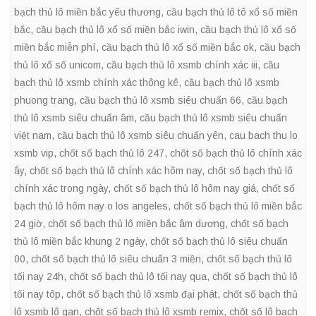
bạch thủ lô miền bắc yêu thương
,
cầu bạch thủ lô tô xổ số miền
bắc
,
cầu bạch thủ lô xổ số miền bắc iwin
,
cầu bạch thủ lô xổ số
miền bắc miễn phí
,
cầu bạch thủ lô xổ số miền bắc ok
,
cầu bạch
thủ lô xổ số unicom
,
cầu bạch thủ lô xsmb chính xác iii
,
cầu
bạch thủ lô xsmb chính xác thông kê
,
cầu bạch thủ lô xsmb
phuong trang
,
cầu bạch thủ lô xsmb siêu chuẩn 66
,
cầu bạch
thủ lô xsmb siêu chuẩn âm
,
cầu bạch thủ lô xsmb siêu chuẩn
việt nam
,
cầu bạch thủ lô xsmb siêu chuẩn yên
,
cau bach thu lo
xsmb vip
,
chốt số bạch thủ lô 247
,
chốt số bạch thủ lô chính xác
ây
,
chốt số bạch thủ lô chính xác hôm nay
,
chốt số bạch thủ lô
chính xác trong ngày
,
chốt số bạch thủ lô hôm nay giá
,
chốt số
bạch thủ lô hôm nay o los angeles
,
chốt số bạch thủ lô miền bắc
24 giờ
,
chốt số bạch thủ lô miền bắc âm dương
,
chốt số bạch
thủ lô miền bắc khung 2 ngày
,
chốt số bạch thủ lô siêu chuẩn
00
,
chốt số bạch thủ lô siêu chuẩn 3 miền
,
chốt số bạch thủ lô
tối nay 24h
,
chốt số bạch thủ lô tối nay qua
,
chốt số bạch thủ lô
tối nay tôp
,
chốt số bạch thủ lô xsmb đại phát
,
chốt số bạch thủ
lô xsmb lô gan
,
chốt số bạch thủ lô xsmb remix
,
chốt số lô bạch