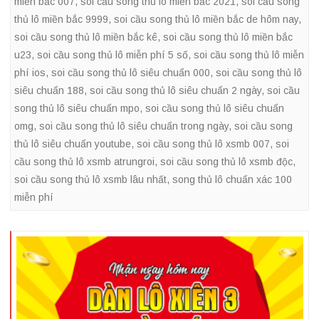
miền bắc 007
,
soi cầu song thủ lô miền bắc 2021
,
soi cầu song
thủ lô miền bắc 9999
,
soi cầu song thủ lô miền bắc de hôm nay
,
soi cầu song thủ lô miền bắc kê
,
soi cầu song thủ lô miền bắc
u23
,
soi cầu song thủ lô miễn phí 5 số
,
soi cầu song thủ lô miễn
phí ios
,
soi cầu song thủ lô siêu chuẩn 000
,
soi cầu song thủ lô
siêu chuẩn 188
,
soi cầu song thủ lô siêu chuẩn 2 ngày
,
soi cầu
song thủ lô siêu chuẩn mpo
,
soi cầu song thủ lô siêu chuẩn
omg
,
soi cầu song thủ lô siêu chuẩn trong ngày
,
soi cầu song
thủ lô siêu chuẩn youtube
,
soi cầu song thủ lô xsmb 007
,
soi
cầu song thủ lô xsmb atrungroi
,
soi cầu song thủ lô xsmb độc
,
soi cầu song thủ lô xsmb lâu nhất
,
song thủ lô chuẩn xác 100
miễn phí