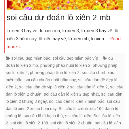
soi cầu dự đoán lô xiên 2 mb
lo xien 3 hay ve, lo xien mn, lo xiên 3, lô xiên 3 hay về, lô
xiên 3 hôm nay, lô xiên hay về, lô xiên mb, lo xien…
Read
more »
soi cầu đẹp miền bắc
,
soi cầu đẹp miền bắc víp
dự
đoán lô xiên 2 mb
,
phương pháp nuôi lô xiên 2
,
phương pháp
soi lô xiên 2
,
phương pháp tính lô xiên 2
,
soi cầu chính xác
miền bắc
,
soi cầu chuẩn nhất hôm nay
,
soi cầu dàn đề đẹp lô
xiên 2
,
soi cầu dàn đề vip lô xiên 2 soi cầu dàn lô xiên 2
,
soi cầu
dàn lô xiên 2 chuẩn
,
soi cầu dàn lô xiên 2 đẹp nhất
,
soi cầu dàn
lô xiên 2 khung 3 ngày
,
soi cầu dàn lô xiên 2 miền bắc
,
soi cau
dàn lô xiên 2 xsmb hom nay
,
Soi cầu lô chính xác 100 đánh lô
không lỗ
,
soi cầu lô tô bạch thủ
,
soi cầu lô xiên
,
Soi cầu lô xiên
2
,
soi cầu lô xiên 2 188
,
soi cầu lô xiên 2 chuẩn
,
soi cầu lô xiên