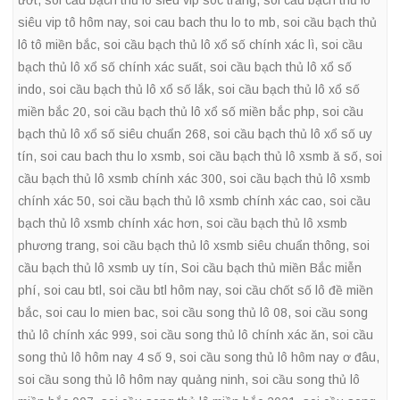
ướt
,
soi cầu bạch thủ lô siêu vip sóc trăng
,
soi cầu bạch thủ lô
siêu vip tô hôm nay
,
soi cau bach thu lo to mb
,
soi cầu bạch thủ
lô tô miền bắc
,
soi cầu bạch thủ lô xổ số chính xác lì
,
soi cầu
bạch thủ lô xổ số chính xác suất
,
soi cầu bạch thủ lô xổ số
indo
,
soi cầu bạch thủ lô xổ số lắk
,
soi cầu bạch thủ lô xổ số
miền bắc 20
,
soi cầu bạch thủ lô xổ số miền bắc php
,
soi cầu
bạch thủ lô xổ số siêu chuẩn 268
,
soi cầu bạch thủ lô xổ số uy
tín
,
soi cau bach thu lo xsmb
,
soi cầu bạch thủ lô xsmb ă số
,
soi
cầu bạch thủ lô xsmb chính xác 300
,
soi cầu bạch thủ lô xsmb
chính xác 50
,
soi cầu bạch thủ lô xsmb chính xác cao
,
soi cầu
bạch thủ lô xsmb chính xác hơn
,
soi cầu bạch thủ lô xsmb
phương trang
,
soi cầu bạch thủ lô xsmb siêu chuẩn thông
,
soi
cầu bạch thủ lô xsmb uy tín
,
Soi cầu bạch thủ miền Bắc miễn
phí
,
soi cau btl
,
soi cầu btl hôm nay
,
soi cầu chốt số lô đề miền
bắc
,
soi cau lo mien bac
,
soi cầu song thủ lô 08
,
soi cầu song
thủ lô chính xác 999
,
soi cầu song thủ lô chính xác ăn
,
soi cầu
song thủ lô hôm nay 4 số 9
,
soi cầu song thủ lô hôm nay ơ đâu
,
soi cầu song thủ lô hôm nay quảng ninh
,
soi cầu song thủ lô