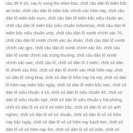
cầu đề 6 số
,
cau lo song thu mien bac
,
chốt cầu dàn lô miền bắc
an toàn
,
chốt cầu dàn lô miền bắc chính xác hôm nay
,
chốt cầu
dàn lô miền bắc euro
,
chốt cầu dàn lô miền bắc siêu chuẩn an
,
chốt cầu dàn lô miền bắc siêu chuẩn indonesia
,
chốt cầu dàn lô
miền bắc siêu chuẩn ướp
,
chốt cầu dàn lô xsmb chính xác 70
,
chốt cầu dàn lô xsmb chính xác dự đoán
,
chốt cầu dàn lô xsmb
chính xác gps
,
chốt cầu dàn lô xsmb chính xác ôm
,
chốt cầu
dàn lô xsmb chính xác trúng thưởng
,
chốt cầu dàn lô xsmb
chính xác uwc
,
chốt cầu lô
,
chốt số dàn lô 3 miền
,
chốt số dàn
lô chính xác 600
,
chốt số dàn lô chính xác nhất hôm nay
,
chốt
số dàn lô công khai
,
chốt số dàn lô hôm nay hà nội
,
chốt số dàn
lô hôm nay miền bắc ngày
,
chốt số dàn lô miền bắc iwin
,
chốt số
dàn lô siêu chuẩn 4 số
,
chốt số dàn lô siêu chuẩn 66
,
chốt số
dàn lô siêu chuẩn mpt
,
chốt số dàn lô siêu chuẩn y hải phòng
,
chốt số dàn lô xổ số 8 số miền bắc
,
chốt số dàn lô xổ số anh
nghèo
,
chốt số dàn lô xổ số chuẩn
,
chốt số dàn lô xổ số hôm
nay bắc ngày
,
chốt số dàn lô xổ số hôm nay bạch kim
,
chốt số
dàn lô xổ số hôm nay êm
,
chốt số dàn lô xổ số indo
,
chốt số