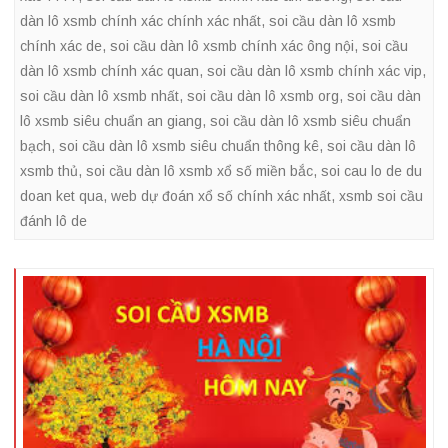
dàn lô xsmb chính xác chính xác nhất
,
soi cầu dàn lô xsmb
chính xác de
,
soi cầu dàn lô xsmb chính xác ông nội
,
soi cầu
dàn lô xsmb chính xác quan
,
soi cầu dàn lô xsmb chính xác vip
,
soi cầu dàn lô xsmb nhất
,
soi cầu dàn lô xsmb org
,
soi cầu dàn
lô xsmb siêu chuẩn an giang
,
soi cầu dàn lô xsmb siêu chuẩn
bạch
,
soi cầu dàn lô xsmb siêu chuẩn thông kê
,
soi cầu dàn lô
xsmb thủ
,
soi cầu dàn lô xsmb xổ số miền bắc
,
soi cau lo de du
doan ket qua
,
web dự đoán xổ số chính xác nhất
,
xsmb soi cầu
đánh lô de