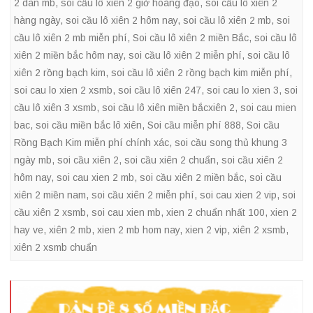
2 dàn mb
,
soi cầu lô xiên 2 giờ hoàng đạo
,
soi cầu lô xiên 2
hàng ngày
,
soi cầu lô xiên 2 hôm nay
,
soi cầu lô xiên 2 mb
,
soi
cầu lô xiên 2 mb miễn phí
,
Soi cầu lô xiên 2 miền Bắc
,
soi cầu lô
xiên 2 miền bắc hôm nay
,
soi cầu lô xiên 2 miễn phí
,
soi cầu lô
xiên 2 rồng bạch kim
,
soi cầu lô xiên 2 rồng bạch kim miễn phí
,
soi cau lo xien 2 xsmb
,
soi cầu lô xiên 247
,
soi cau lo xien 3
,
soi
cầu lô xiên 3 xsmb
,
soi cầu lô xiên miền bắcxiên 2
,
soi cau mien
bac
,
soi cầu miền bắc lô xiên
,
Soi cầu miễn phí 888
,
Soi cầu
Rồng Bạch Kim miễn phí chính xác
,
soi cầu song thủ khung 3
ngày mb
,
soi cầu xiên 2
,
soi cầu xiên 2 chuẩn
,
soi cầu xiên 2
hôm nay
,
soi cau xien 2 mb
,
soi cầu xiên 2 miền bắc
,
soi cầu
xiên 2 miền nam
,
soi cầu xiên 2 miễn phí
,
soi cau xien 2 vip
,
soi
cầu xiên 2 xsmb
,
soi cau xien mb
,
xien 2 chuẩn nhất 100
,
xien 2
hay ve
,
xiên 2 mb
,
xien 2 mb hom nay
,
xien 2 vip
,
xiên 2 xsmb
,
xiên 2 xsmb chuẩn