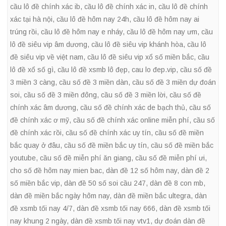
cầu lô đề chính xác ib
,
cầu lô đề chính xác in
,
cầu lô đề chính
xác tại hà nội
,
cầu lô đề hôm nay 24h
,
cầu lô đề hôm nay ai
trúng rồi
,
cầu lô đề hôm nay e nháy
,
cầu lô đề hôm nay ưm
,
cầu
lô đề siêu vip âm dương
,
cầu lô đề siêu vip khánh hòa
,
cầu lô
đề siêu vip về việt nam
,
cầu lô đề siêu vip xổ số miền bắc
,
cầu
lô đề xổ số gì
,
cầu lô đề xsmb lô đẹp
,
cau lo đep.vip
,
cầu số đề
3 miền 3 càng
,
cầu số đề 3 miền dàn
,
cầu số đề 3 miền dự đoán
soi
,
cầu số đề 3 miền đông
,
cầu số đề 3 miền lời
,
cầu số đề
chính xác âm dương
,
cầu số đề chính xác de bạch thủ
,
cầu số
đề chính xác ơ mỹ
,
cầu số đề chính xác online miễn phí
,
cầu số
đề chính xác rồi
,
cầu số đề chính xác uy tín
,
cầu số đề miền
bắc quay ở đâu
,
cầu số đề miền bắc uy tín
,
cầu số đề miền bắc
youtube
,
cầu số đề miễn phí ăn giang
,
cầu số đề miễn phí ưi
,
cho số đề hôm nay mien bac
,
dàn đề 12 số hôm nay
,
dàn đề 2
số miền bắc vip
,
dàn đề 50 số soi cầu 247
,
dàn đề 8 con mb
,
dàn đề miền bắc ngày hôm nay
,
dàn đề miền bắc ultegra
,
dàn
đề xsmb tối nay 4/7
,
dàn đề xsmb tối nay 666
,
dàn đề xsmb tối
nay khung 2 ngày
,
dàn đề xsmb tối nay vtv1
,
dự đoán dàn đề