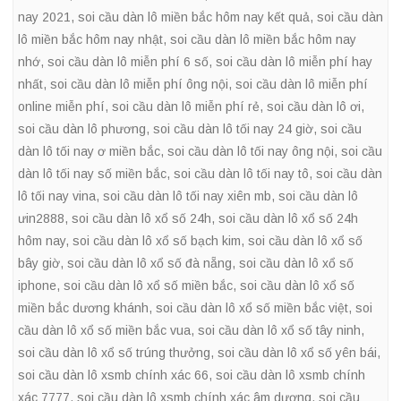
nay 2021
,
soi cầu dàn lô miền bắc hôm nay kết quả
,
soi cầu dàn
lô miền bắc hôm nay nhật
,
soi cầu dàn lô miền bắc hôm nay
nhớ
,
soi cầu dàn lô miễn phí 6 số
,
soi cầu dàn lô miễn phí hay
nhất
,
soi cầu dàn lô miễn phí ông nội
,
soi cầu dàn lô miễn phí
online miễn phí
,
soi cầu dàn lô miễn phí rẻ
,
soi cầu dàn lô ơi
,
soi cầu dàn lô phương
,
soi cầu dàn lô tối nay 24 giờ
,
soi cầu
dàn lô tối nay ơ miền bắc
,
soi cầu dàn lô tối nay ông nội
,
soi cầu
dàn lô tối nay số miền bắc
,
soi cầu dàn lô tối nay tô
,
soi cầu dàn
lô tối nay vina
,
soi cầu dàn lô tối nay xiên mb
,
soi cầu dàn lô
ưin2888
,
soi cầu dàn lô xổ số 24h
,
soi cầu dàn lô xổ số 24h
hôm nay
,
soi cầu dàn lô xổ số bạch kim
,
soi cầu dàn lô xổ số
bây giờ
,
soi cầu dàn lô xổ số đà nẵng
,
soi cầu dàn lô xổ số
iphone
,
soi cầu dàn lô xổ số miền bắc
,
soi cầu dàn lô xổ số
miền bắc dương khánh
,
soi cầu dàn lô xổ số miền bắc việt
,
soi
cầu dàn lô xổ số miền bắc vua
,
soi cầu dàn lô xổ số tây ninh
,
soi cầu dàn lô xổ số trúng thưởng
,
soi cầu dàn lô xổ số yên bái
,
soi cầu dàn lô xsmb chính xác 66
,
soi cầu dàn lô xsmb chính
xác 7777
,
soi cầu dàn lô xsmb chính xác âm dương
,
soi cầu