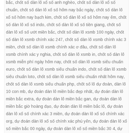
bắc
,
chốt số dàn lô xổ số anh nghèo
,
chốt số dàn lô xổ số
chuẩn
,
chốt số dàn lô xổ số hôm nay bắc ngày
,
chốt số dàn lô
xổ số hôm nay bạch kim
,
chốt số dàn lô xổ số hôm nay êm
,
chốt
số dàn lô xổ số indo
,
chốt số dàn lô xổ số tiền giang
,
chốt số
dàn lô xổ số ướt miền bắc
,
chốt số dàn lô xsmb 100 ngày
,
chốt
số dàn lô xsmb chính xác 247
,
chốt số dàn lô xsmb chính xác 3
miền
,
chốt số dàn lô xsmb chính xác ơ đâu
,
chốt số dàn lô
xsmb chính xác y nghia
,
chốt số dàn lô xsmb in
,
chốt số dàn lô
xsmb miễn phí ngày hôm nay
,
chốt số dàn lô xsmb siêu chuẩn
euro
,
chốt số dàn lô xsmb siêu chuẩn indo
,
chốt số dàn lô xsmb
siêu chuẩn loto
,
chốt số dàn lô xsmb siêu chuẩn nhất hôm nay
,
chốt số dàn lô xsmb siêu chuẩn php
,
chốt số lô dự đoán
,
dàn lô
10 con mb
,
dự đoán dàn lô miền bắc đẹp nhất
,
dự đoán dàn lô
miền bắc extra
,
dự đoán dàn lô miền bắc gan
,
dự đoán dàn lô
miền bắc giờ hoàng đạo
,
dự đoán dàn lô miền bắc lô
,
dự đoán
dàn lô xổ số chính xác 3 miền
,
dự đoán dàn lô xổ số chính xác
org
,
dự đoán dàn lô xổ số chính xác phú yên
,
dự đoán dàn lô xổ
số miền bắc 00 ngày
,
dự đoán dàn lô xổ số miền bắc 30 4
,
dự