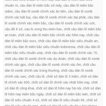
chuẩn rẻ
,
cầu dàn lô miền bắc số mấy
,
cầu dàn lô miền bắc
video
,
cầu dàn lô xsmb chính xác ăn tiền
,
cầu dàn lô xsmb
chính xác bất bại
,
cầu dàn lô xsmb chính xác đại phát
,
cầu dàn
lô xsmb chính xác miền bắc
,
cầu dàn lô xsmb chính xác ướt
,
cầu đề 6 số
,
cau lo song thu mien bac
,
chốt cầu dàn lô miền bắc
an toàn
,
chốt cầu dàn lô miền bắc chính xác hôm nay
,
chốt cầu
dàn lô miền bắc euro
,
chốt cầu dàn lô miền bắc siêu chuẩn an
,
chốt cầu dàn lô miền bắc siêu chuẩn indonesia
,
chốt cầu dàn lô
miền bắc siêu chuẩn ướp
,
chốt cầu dàn lô xsmb chính xác 70
,
chốt cầu dàn lô xsmb chính xác dự đoán
,
chốt cầu dàn lô xsmb
chính xác gps
,
chốt cầu dàn lô xsmb chính xác ôm
,
chốt cầu
dàn lô xsmb chính xác trúng thưởng
,
chốt cầu dàn lô xsmb
chính xác uwc
,
chốt cầu lô
,
chốt số dàn lô 3 miền
,
chốt số dàn
lô chính xác 600
,
chốt số dàn lô chính xác nhất hôm nay
,
chốt
số dàn lô công khai
,
chốt số dàn lô hôm nay hà nội
,
chốt số dàn
lô hôm nay miền bắc ngày
,
chốt số dàn lô miền bắc iwin
,
chốt số
dàn lô siêu chuẩn 4 số
,
chốt số dàn lô siêu chuẩn 66
,
chốt số
dàn lô siêu chuẩn mpt
,
chốt số dàn lô siêu chuẩn y hải phòng
,