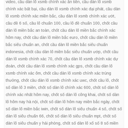
video
,
cầu dàn lô xsmb chính xác ăn tiền
,
cầu dàn lô xsmb
chính xác bất bại
,
cầu dàn lô xsmb chính xác đại phát
,
cầu dàn
lô xsmb chính xác miền bắc
,
cầu dàn lô xsmb chính xác ướt
,
cầu đề 6 số
,
cầu lô chuẩn 100
,
cầu lô đề chuẩn 100
,
chốt cầu
dàn lô miền bắc an toàn
,
chốt cầu dàn lô miền bắc chính xác
hôm nay
,
chốt cầu dàn lô miền bắc euro
,
chốt cầu dàn lô miền
bắc siêu chuẩn an
,
chốt cầu dàn lô miền bắc siêu chuẩn
indonesia
,
chốt cầu dàn lô miền bắc siêu chuẩn ướp
,
chốt cầu
dàn lô xsmb chính xác 70
,
chốt cầu dàn lô xsmb chính xác dự
đoán
,
chốt cầu dàn lô xsmb chính xác gps
,
chốt cầu dàn lô
xsmb chính xác ôm
,
chốt cầu dàn lô xsmb chính xác trúng
thưởng
,
chốt cầu dàn lô xsmb chính xác uwc
,
chốt cầu lô
,
chốt
số dàn lô 3 miền
,
chốt số dàn lô chính xác 600
,
chốt số dàn lô
chính xác nhất hôm nay
,
chốt số dàn lô công khai
,
chốt số dàn
lô hôm nay hà nội
,
chốt số dàn lô hôm nay miền bắc ngày
,
chốt
số dàn lô miền bắc iwin
,
chốt số dàn lô siêu chuẩn 4 số
,
chốt số
dàn lô siêu chuẩn 66
,
chốt số dàn lô siêu chuẩn mpt
,
chốt số
dàn lô siêu chuẩn y hải phòng
,
chốt số dàn lô xổ số 8 số miền