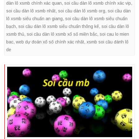
dàn lô xsmb chính xác quan
,
soi cầu dàn lô xsmb chính xác vip
,
soi cầu dàn lô xsmb nhất
,
soi cầu dàn lô xsmb org
,
soi cầu dàn
lô xsmb siêu chuẩn an giang
,
soi cầu dàn lô xsmb siêu chuẩn
bạch
,
soi cầu dàn lô xsmb siêu chuẩn thông kê
,
soi cầu dàn lô
xsmb thủ
,
soi cầu dàn lô xsmb xổ số miền bắc
,
soi cau lo mien
bac
,
web dự đoán xổ số chính xác nhất
,
xsmb soi cầu đánh lô
de