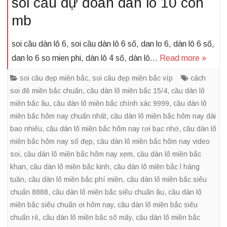
soi cầu dự đoán dàn lô 10 con
mb
soi cầu dàn lô 6, soi cầu dàn lô 6 số, dan lo 6, dàn lô 6 số,
dan lo 6 so mien phi, dàn lô 4 số, dàn lô…
Read more »
soi cầu đẹp miền bắc
,
soi cầu đẹp miền bắc víp
cách
soi đề miền bắc chuẩn
,
cầu dàn lô miền bắc 15/4
,
cầu dàn lô
miền bắc âu
,
cầu dàn lô miền bắc chính xác 9999
,
cầu dàn lô
miền bắc hôm nay chuẩn nhất
,
cầu dàn lô miền bắc hôm nay dài
bao nhiêu
,
cầu dàn lô miền bắc hôm nay rơi bạc nhớ
,
cầu dàn lô
miền bắc hôm nay số đẹp
,
cầu dàn lô miền bắc hôm nay video
soi
,
cầu dàn lô miền bắc hôm nay xem
,
cầu dàn lô miền bắc
khan
,
cầu dàn lô miền bắc kinh
,
cầu dàn lô miền bắc l hàng
tuần
,
cầu dàn lô miền bắc phí miền
,
cầu dàn lô miền bắc siêu
chuẩn 8888
,
cầu dàn lô miền bắc siêu chuẩn âu
,
cầu dàn lô
miền bắc siêu chuẩn ơi hôm nay
,
cầu dàn lô miền bắc siêu
chuẩn rẻ
,
cầu dàn lô miền bắc số mấy
,
cầu dàn lô miền bắc