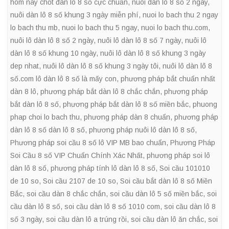
hôm nay chốt đàn lô 8 số cực chuẩn
,
nuôi dàn lô 8 số 2 ngày
,
nuôi dàn lô 8 số khung 3 ngày miễn phí
,
nuoi lo bach thu 2 ngay
lo bach thu mb
,
nuoi lo bach thu 5 ngay
,
nuoi lo bach thu.com
,
nuôi lô dàn lô 8 số 2 ngày
,
nuôi lô dàn lô 8 số 7 ngày
,
nuôi lô
dàn lô 8 số khung 10 ngày
,
nuôi lô dàn lô 8 số khung 3 ngày
dep nhat
,
nuôi lô dàn lô 8 số khung 3 ngày tôi
,
nuôi lô dàn lô 8
số.com lô dàn lô 8 số là mấy con
,
phương pháp bắt chuẩn nhất
dàn 8 lô
,
phương pháp bắt dàn lô 8 chắc chắn
,
phương pháp
bắt dàn lô 8 số
,
phương pháp bắt dàn lô 8 số miền bắc
,
phuong
phap choi lo bach thu
,
phương pháp dàn 8 chuẩn
,
phương pháp
dàn lô 8 số dàn lô 8 số
,
phương pháp nuôi lô dàn lô 8 số
,
Phương pháp soi cầu 8 số lô VIP MB bao chuẩn
,
Phương Pháp
Soi Cầu 8 số VIP Chuẩn Chính Xác Nhất
,
phương pháp soi lô
dàn lô 8 số
,
phương pháp tính lô dàn lô 8 số
,
Soi cầu 101010
de 10 so
,
Soi cầu 2107 de 10 so
,
Soi cầu bắt dàn lô 8 số Miền
Bắc
,
soi cầu dàn 8 chắc chắn
,
soi cầu dàn lô 5 số miền bắc
,
soi
cầu dàn lô 8 số
,
soi cầu dàn lô 8 số 1010 com
,
soi cầu dàn lô 8
số 3 ngày
,
soi cầu dàn lô a trúng rồi
,
soi cầu dàn lô ăn chắc
,
soi