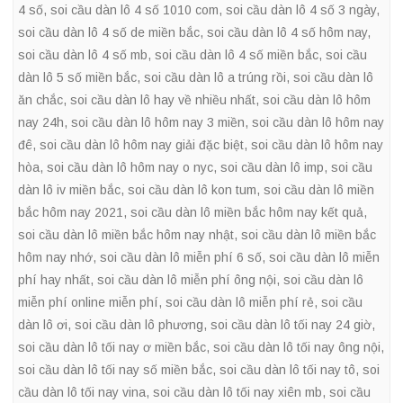
4 số
,
soi cầu dàn lô 4 số 1010 com
,
soi cầu dàn lô 4 số 3 ngày
,
soi cầu dàn lô 4 số de miền bắc
,
soi cầu dàn lô 4 số hôm nay
,
soi cầu dàn lô 4 số mb
,
soi cầu dàn lô 4 số miền bắc
,
soi cầu
dàn lô 5 số miền bắc
,
soi cầu dàn lô a trúng rồi
,
soi cầu dàn lô
ăn chắc
,
soi cầu dàn lô hay về nhiều nhất
,
soi cầu dàn lô hôm
nay 24h
,
soi cầu dàn lô hôm nay 3 miền
,
soi cầu dàn lô hôm nay
đê
,
soi cầu dàn lô hôm nay giải đặc biệt
,
soi cầu dàn lô hôm nay
hòa
,
soi cầu dàn lô hôm nay o nyc
,
soi cầu dàn lô imp
,
soi cầu
dàn lô iv miền bắc
,
soi cầu dàn lô kon tum
,
soi cầu dàn lô miền
bắc hôm nay 2021
,
soi cầu dàn lô miền bắc hôm nay kết quả
,
soi cầu dàn lô miền bắc hôm nay nhật
,
soi cầu dàn lô miền bắc
hôm nay nhớ
,
soi cầu dàn lô miễn phí 6 số
,
soi cầu dàn lô miễn
phí hay nhất
,
soi cầu dàn lô miễn phí ông nội
,
soi cầu dàn lô
miễn phí online miễn phí
,
soi cầu dàn lô miễn phí rẻ
,
soi cầu
dàn lô ơi
,
soi cầu dàn lô phương
,
soi cầu dàn lô tối nay 24 giờ
,
soi cầu dàn lô tối nay ơ miền bắc
,
soi cầu dàn lô tối nay ông nội
,
soi cầu dàn lô tối nay số miền bắc
,
soi cầu dàn lô tối nay tô
,
soi
cầu dàn lô tối nay vina
,
soi cầu dàn lô tối nay xiên mb
,
soi cầu