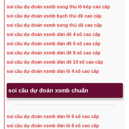
soi cầu dự đoán xsmb song thủ lô kép cao cấp
soi cầu dự đoán xsmb bạch thủ đề cao cấp
soi cầu dự đoán xsmb song thủ đề cao cấp
soi cầu dự đoán xsmb dàn đề 4 số cao cấp
soi cầu dự đoán xsmb dàn đề 6 số cao cấp
soi cầu dự đoán xsmb dàn đề 8 số cao cấp
soi cầu dự đoán xsmb dàn đề 10 số cao cấp
soi cầu dự đoán xsmb dàn lô 4 số cao cấp
soi cầu dự đoán xsmb chuẩn
soi cầu dự đoán xsmb dàn lô 6 số cao cấp
soi cầu dự đoán xsmb dàn lô 8 số cao cấp