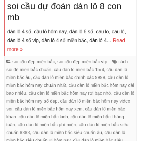
soi cầu dự đoán dàn lô 8 con
mb
dàn lô 4 số, cầu lô hôm nay, dàn lô 6 số, cau lo, cau lô,
dàn lô 4 số vip, dàn lô 4 số miền bắc, dàn lô 4…
Read
more »
soi cầu đẹp miền bắc
,
soi cầu đẹp miền bắc víp
cách
soi đề miền bắc chuẩn
,
cầu dàn lô miền bắc 15/4
,
cầu dàn lô
miền bắc âu
,
cầu dàn lô miền bắc chính xác 9999
,
cầu dàn lô
miền bắc hôm nay chuẩn nhất
,
cầu dàn lô miền bắc hôm nay dài
bao nhiêu
,
cầu dàn lô miền bắc hôm nay rơi bạc nhớ
,
cầu dàn lô
miền bắc hôm nay số đẹp
,
cầu dàn lô miền bắc hôm nay video
soi
,
cầu dàn lô miền bắc hôm nay xem
,
cầu dàn lô miền bắc
khan
,
cầu dàn lô miền bắc kinh
,
cầu dàn lô miền bắc l hàng
tuần
,
cầu dàn lô miền bắc phí miền
,
cầu dàn lô miền bắc siêu
chuẩn 8888
,
cầu dàn lô miền bắc siêu chuẩn âu
,
cầu dàn lô
miền bắc siêu chuẩn ơi hôm nay
,
cầu dàn lô miền bắc siêu