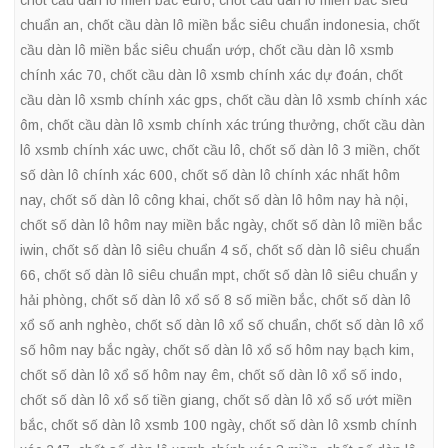
chuẩn an
,
chốt cầu dàn lô miền bắc siêu chuẩn indonesia
,
chốt
cầu dàn lô miền bắc siêu chuẩn ướp
,
chốt cầu dàn lô xsmb
chính xác 70
,
chốt cầu dàn lô xsmb chính xác dự đoán
,
chốt
cầu dàn lô xsmb chính xác gps
,
chốt cầu dàn lô xsmb chính xác
ôm
,
chốt cầu dàn lô xsmb chính xác trúng thưởng
,
chốt cầu dàn
lô xsmb chính xác uwc
,
chốt cầu lô
,
chốt số dàn lô 3 miền
,
chốt
số dàn lô chính xác 600
,
chốt số dàn lô chính xác nhất hôm
nay
,
chốt số dàn lô công khai
,
chốt số dàn lô hôm nay hà nội
,
chốt số dàn lô hôm nay miền bắc ngày
,
chốt số dàn lô miền bắc
iwin
,
chốt số dàn lô siêu chuẩn 4 số
,
chốt số dàn lô siêu chuẩn
66
,
chốt số dàn lô siêu chuẩn mpt
,
chốt số dàn lô siêu chuẩn y
hải phòng
,
chốt số dàn lô xổ số 8 số miền bắc
,
chốt số dàn lô
xổ số anh nghèo
,
chốt số dàn lô xổ số chuẩn
,
chốt số dàn lô xổ
số hôm nay bắc ngày
,
chốt số dàn lô xổ số hôm nay bạch kim
,
chốt số dàn lô xổ số hôm nay êm
,
chốt số dàn lô xổ số indo
,
chốt số dàn lô xổ số tiền giang
,
chốt số dàn lô xổ số ướt miền
bắc
,
chốt số dàn lô xsmb 100 ngày
,
chốt số dàn lô xsmb chính