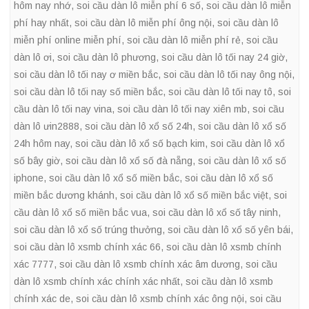
hôm nay nhớ
,
soi cầu dàn lô miễn phí 6 số
,
soi cầu dàn lô miễn
phí hay nhất
,
soi cầu dàn lô miễn phí ông nội
,
soi cầu dàn lô
miễn phí online miễn phí
,
soi cầu dàn lô miễn phí rẻ
,
soi cầu
dàn lô ơi
,
soi cầu dàn lô phương
,
soi cầu dàn lô tối nay 24 giờ
,
soi cầu dàn lô tối nay ơ miền bắc
,
soi cầu dàn lô tối nay ông nội
,
soi cầu dàn lô tối nay số miền bắc
,
soi cầu dàn lô tối nay tô
,
soi
cầu dàn lô tối nay vina
,
soi cầu dàn lô tối nay xiên mb
,
soi cầu
dàn lô ưin2888
,
soi cầu dàn lô xổ số 24h
,
soi cầu dàn lô xổ số
24h hôm nay
,
soi cầu dàn lô xổ số bạch kim
,
soi cầu dàn lô xổ
số bây giờ
,
soi cầu dàn lô xổ số đà nẵng
,
soi cầu dàn lô xổ số
iphone
,
soi cầu dàn lô xổ số miền bắc
,
soi cầu dàn lô xổ số
miền bắc dương khánh
,
soi cầu dàn lô xổ số miền bắc việt
,
soi
cầu dàn lô xổ số miền bắc vua
,
soi cầu dàn lô xổ số tây ninh
,
soi cầu dàn lô xổ số trúng thưởng
,
soi cầu dàn lô xổ số yên bái
,
soi cầu dàn lô xsmb chính xác 66
,
soi cầu dàn lô xsmb chính
xác 7777
,
soi cầu dàn lô xsmb chính xác âm dương
,
soi cầu
dàn lô xsmb chính xác chính xác nhất
,
soi cầu dàn lô xsmb
chính xác de
,
soi cầu dàn lô xsmb chính xác ông nội
,
soi cầu