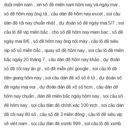
đuôi miền nam , xin số đề miền nam hôm nay và ngày mai ,
số đề hôm nay ông tà , cầu dàn đề hôm nay excel , soi cầu
dàn đề tối nay chuẩn nhất , dự đoán số đề ngày mai 5/7 , soi
cầu lô đề vip miền bắc , cho số đề hôm nay mien bac , số đề
ngày mai 8/6 , số đề hôm nay ông nội mày , cầu lô đề siêu
vip xổ số miền bắc , quay số đề hôm nay , soi cầu lô đề miền
bắc ngày 20 tháng 7 , cầu dàn đề hôm nay khảo , dự đoán
số đề tối nay ăn gì , số đề miễn phí google , soi cầu lô đề
tiền giang hôm nay , soi cầu dàn đề xổ số ê tô , dự đoán số
đề ngày mai eur , dự đoán dàn đề xổ số hcm , cầu dàn đề
hôm nay chuẩn , dàn đề miền bắc ngày hôm nay , soi cầu số
đề hôm nay , soi cầu dàn đề chính xác 100 inch , soi cầu dàn
đề tối nay 80 số , cầu số đề 3 miền đông , cầu lô đề siêu vip
về việt nam , soi cầu dàn đề xsmb 999 , soi cầu lô đề xsmb