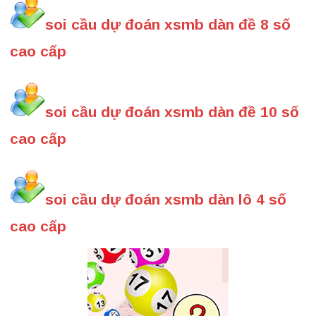
soi cầu dự đoán xsmb dàn đề 8 số
cao cấp
soi cầu dự đoán xsmb dàn đề 10 số
cao cấp
soi cầu dự đoán xsmb dàn lô 4 số
cao cấp