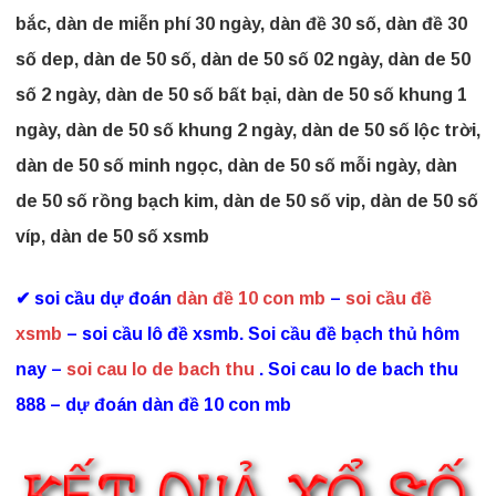
bắc, dàn de miễn phí 30 ngày, dàn đề 30 số, dàn đề 30
số dep, dàn de 50 số, dàn de 50 số 02 ngày, dàn de 50
số 2 ngày, dàn de 50 số bất bại, dàn de 50 số khung 1
ngày, dàn de 50 số khung 2 ngày, dàn de 50 số lộc trời,
dàn de 50 số minh ngọc, dàn de 50 số mỗi ngày, dàn
de 50 số rồng bạch kim, dàn de 50 số vip, dàn de 50 số
víp, dàn de 50 số xsmb
✔ soi cầu dự đoán
dàn đề 10 con mb
–
soi cầu đề
xsmb
– soi cầu lô đề xsmb. Soi cầu đề bạch thủ hôm
nay –
soi cau lo de bach thu
. Soi cau lo de bach thu
888 – dự đoán dàn đề 10 con mb