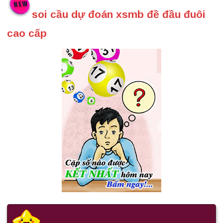
soi cầu dự đoán xsmb đề đầu đuôi
cao cấp