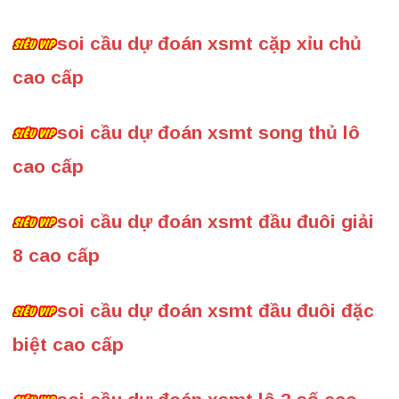
soi cầu dự đoán xsmt cặp xỉu chủ
cao cấp
soi cầu dự đoán xsmt song thủ lô
cao cấp
soi cầu dự đoán xsmt đầu đuôi giải
8 cao cấp
soi cầu dự đoán xsmt đầu đuôi đặc
biệt cao cấp