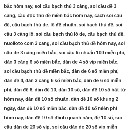
dàn
bắc hôm nay, soi cầu bạch thủ 3 càng, soi cầu đề 3
đề
càng, cầu độc thủ đề miền bắc hôm nay, cách soi cầu
10
đề, cầu bạch thủ de, lô đề chuẩn, soi bạch thủ đề, soi
con
cầu 3 càng lô, soi cầu bạch thủ lô de, cầu bạch thủ đề,
mb
nuoiloto com 3 cang, soi cầu bạch thủ đề hôm nay, soi
cầu de 3 càng miền bắc, soi cầu lô chuẩn 100 miễn phí,
dàn 3 càng 6 số miền bắc, dàn de 4 số vip miền bắc,
soi cầu bạch thủ đề miền bắc, dàn de 6 số miễn phí,
dàn đề 4, dàn 3 càng 6 số miền bắc, dàn de 6 số miễn
phí, dàn đề 6, dàn đề 10, dàn 10 số, dàn đề 10 số bất tử
hôm nay, dàn đề 10 số chuẩn, dàn đề 10 số khung 2
ngày, dàn đề 10 số miền bắc, dàn đề 10 số miễn phí
hôm nay, dàn đề 10 số đánh quanh năm, đề 10 số, soi
cầu dàn de 20 số vip, soi cầu dàn de 20 số vip miễn