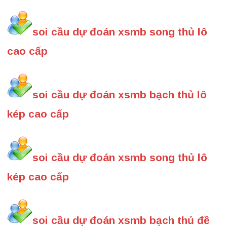
soi cầu dự đoán xsmb song thủ lô
cao cấp
soi cầu dự đoán xsmb bạch thủ lô
kép cao cấp
soi cầu dự đoán xsmb song thủ lô
kép cao cấp
soi cầu dự đoán xsmb bạch thủ đề