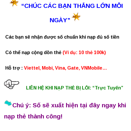
“CHÚC CÁC BẠN THẮNG LỚN MỖI
NGÀY”
Các bạn sẽ nhận được số chuẩn khi nạp đủ số tiền
Có thể nạp cộng dồn thẻ
(Ví dụ: 10 thẻ 100k)
Hỗ trợ :
Viettel, Mobi, Vina, Gate, VNMobile…
LIÊN HỆ KHI NẠP THẺ BỊ LỖI: “Trực Tuyến”
Chú ý: Số sẽ xuất hiện tại đây ngay khi
nạp thẻ thành công!