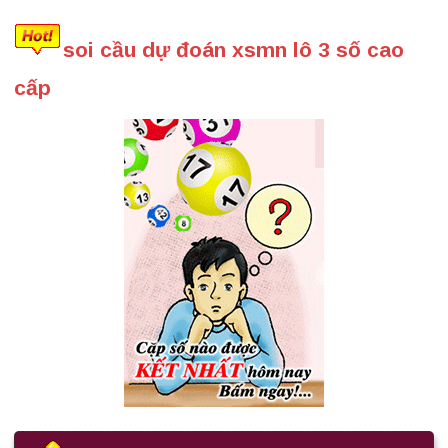
soi cầu dự đoán xsmn lô 3 số cao
cấp