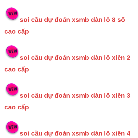
soi cầu dự đoán xsmb dàn lô 8 số
cao cấp
soi cầu dự đoán xsmb dàn lô xiên 2
cao cấp
soi cầu dự đoán xsmb dàn lô xiên 3
cao cấp
soi cầu dự đoán xsmb dàn lô xiên 4