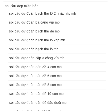
soi cầu đẹp miền bắc
soi cầu dự đoán bạch thủ lô 2 nháy víp mb
soi cầu dự đoán ba càng víp mb
soi cầu dự đoán bạch thủ đề mb
soi cầu dự đoán bạch thủ lô kép mb
soi cầu dự đoán bạch thủ lô mb
soi cầu dự đoán cặp 3 càng víp mb
soi cầu dự đoán dàn đề 4 con mb
soi cầu dự đoán dàn đề 6 con mb
soi cầu dự đoán dàn đề 8 con mb
soi cầu dự đoán dàn đề 10 con mb
soi cầu dự đoán dàn đề đầu đuôi mb