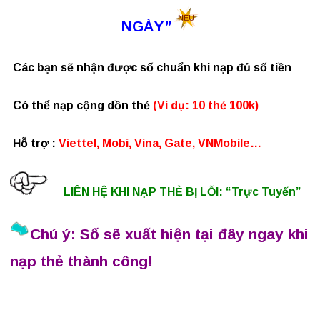
NGÀY”
Các bạn sẽ nhận được số chuẩn khi nạp đủ số tiền
Có thể nạp cộng dồn thẻ
(Ví dụ: 10 thẻ 100k)
Hỗ trợ :
Viettel, Mobi, Vina, Gate, VNMobile…
LIÊN HỆ KHI NẠP THẺ BỊ LỖI: “Trực Tuyến”
Chú ý: Số sẽ xuất hiện tại đây ngay khi
nạp thẻ thành công!