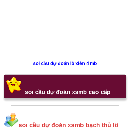
soi cầu dự đoán lô xiên 4 mb
soi cầu dự đoán xsmb cao cấp
soi cầu dự đoán xsmb bạch thủ lô