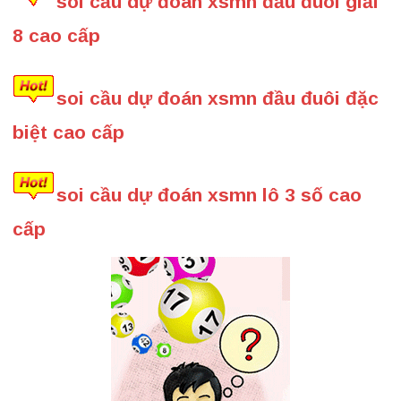
soi cầu dự đoán xsmn đầu đuôi giải
8 cao cấp
soi cầu dự đoán xsmn đầu đuôi đặc
biệt cao cấp
soi cầu dự đoán xsmn lô 3 số cao
cấp