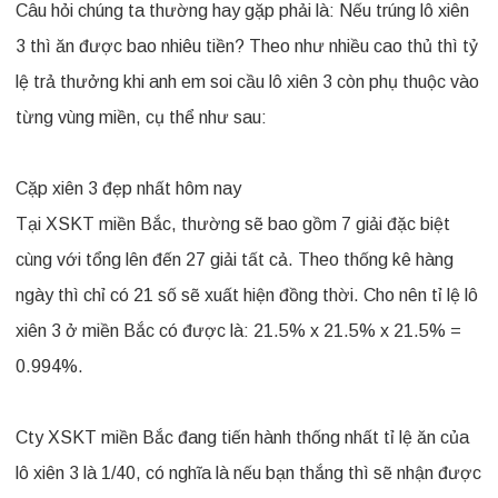
Câu hỏi chúng ta thường hay gặp phải là: Nếu trúng lô xiên
3 thì ăn được bao nhiêu tiền? Theo như nhiều cao thủ thì tỷ
lệ trả thưởng khi anh em soi cầu lô xiên 3 còn phụ thuộc vào
từng vùng miền, cụ thể như sau:
Cặp xiên 3 đẹp nhất hôm nay
Tại XSKT miền Bắc, thường sẽ bao gồm 7 giải đặc biệt
cùng với tổng lên đến 27 giải tất cả. Theo thống kê hàng
ngày thì chỉ có 21 số sẽ xuất hiện đồng thời. Cho nên tỉ lệ lô
xiên 3 ở miền Bắc có được là: 21.5% x 21.5% x 21.5% =
0.994%.
Cty XSKT miền Bắc đang tiến hành thống nhất tỉ lệ ăn của
lô xiên 3 là 1/40, có nghĩa là nếu bạn thắng thì sẽ nhận được