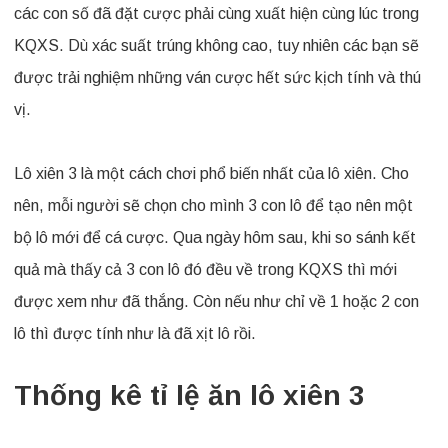
các con số đã đặt cược phải cùng xuất hiện cùng lúc trong
KQXS. Dù xác suất trúng không cao, tuy nhiên các bạn sẽ
được trải nghiệm những ván cược hết sức kịch tính và thú
vị.
Lô xiên 3 là một cách chơi phổ biến nhất của lô xiên. Cho
nên, mỗi người sẽ chọn cho mình 3 con lô để tạo nên một
bộ lô mới để cá cược. Qua ngày hôm sau, khi so sánh kết
quả mà thấy cả 3 con lô đó đều về trong KQXS thì mới
được xem như đã thắng. Còn nếu như chỉ về 1 hoặc 2 con
lô thì được tính như là đã xịt lô rồi.
Thống kê tỉ lệ ăn lô xiên 3