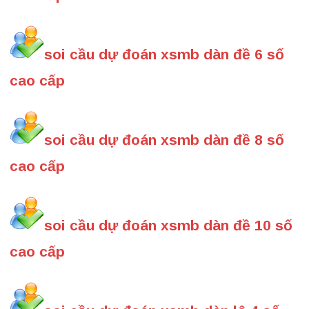
soi cầu dự đoán xsmb dàn đề 6 số
cao cấp
soi cầu dự đoán xsmb dàn đề 8 số
cao cấp
soi cầu dự đoán xsmb dàn đề 10 số
cao cấp