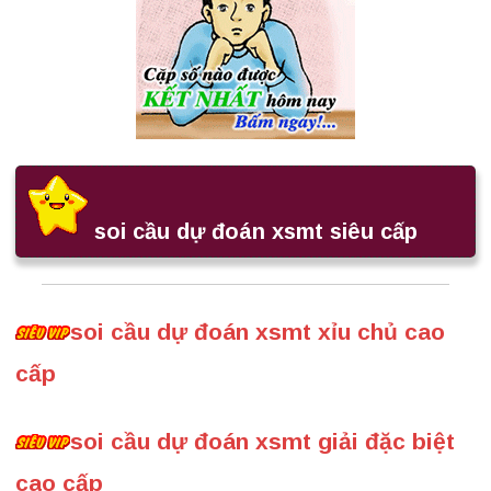
soi cầu dự đoán xsmt siêu cấp
soi cầu dự đoán xsmt xỉu chủ cao
cấp
soi cầu dự đoán xsmt giải đặc biệt
cao cấp