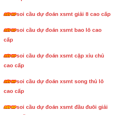
soi cầu dự đoán xsmt giải 8 cao cấp
soi cầu dự đoán xsmt bao lô cao
cấp
soi cầu dự đoán xsmt cặp xỉu chủ
cao cấp
soi cầu dự đoán xsmt song thủ lô
cao cấp
soi cầu dự đoán xsmt đầu đuôi giải