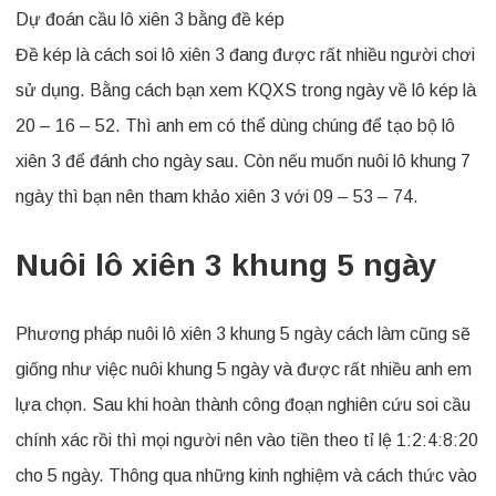
Dự đoán cầu lô xiên 3 bằng đề kép
Đề kép là cách soi lô xiên 3 đang được rất nhiều người chơi
sử dụng. Bằng cách bạn xem KQXS trong ngày về lô kép là
20 – 16 – 52. Thì anh em có thể dùng chúng để tạo bộ lô
xiên 3 để đánh cho ngày sau. Còn nếu muốn nuôi lô khung 7
ngày thì bạn nên tham khảo xiên 3 với 09 – 53 – 74.
Nuôi lô xiên 3 khung 5 ngày
Phương pháp nuôi lô xiên 3 khung 5 ngày cách làm cũng sẽ
giống như việc nuôi khung 5 ngày và được rất nhiều anh em
lựa chọn. Sau khi hoàn thành công đoạn nghiên cứu soi cầu
chính xác rồi thì mọi người nên vào tiền theo tỉ lệ 1:2:4:8:20
cho 5 ngày. Thông qua những kinh nghiệm và cách thức vào