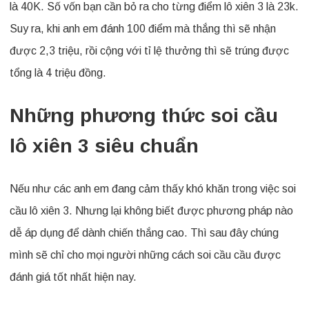
là 40K. Số vốn bạn cần bỏ ra cho từng điểm lô xiên 3 là 23k.
Suy ra, khi anh em đánh 100 điểm mà thắng thì sẽ nhận
được 2,3 triệu, rồi cộng với tỉ lệ thưởng thì sẽ trúng được
tổng là 4 triệu đồng.
Những phương thức soi cầu
lô xiên 3 siêu chuẩn
Nếu như các anh em đang cảm thấy khó khăn trong việc soi
cầu lô xiên 3. Nhưng lại không biết được phương pháp nào
dễ áp dụng để dành chiến thắng cao. Thì sau đây chúng
mình sẽ chỉ cho mọi người những cách soi cầu cầu được
đánh giá tốt nhất hiện nay.