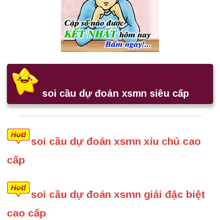
soi cầu dự đoán xsmn siêu cấp
soi cầu dự đoán xsmn xỉu chủ cao
cấp
soi cầu dự đoán xsmn giải đặc biệt
cao cấp