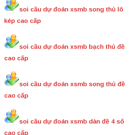
soi cầu dự đoán xsmb song thủ lô
kép cao cấp
soi cầu dự đoán xsmb bạch thủ đề
cao cấp
soi cầu dự đoán xsmb song thủ đề
cao cấp
soi cầu dự đoán xsmb dàn đề 4 số
cao cấp