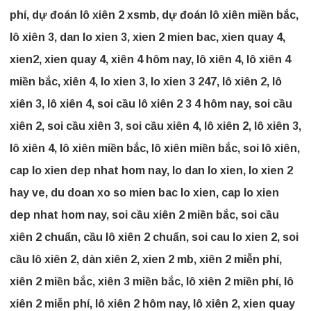
lô
phí, dự đoán lô xiên 2 xsmb, dự đoán lô xiên miền bắc,
xiên
lô xiên 3, dan lo xien 3, xien 2 mien bac, xien quay 4,
3
xien2, xien quay 4, xiên 4 hôm nay, lô xiên 4, lô xiên 4
mb
miền bắc, xiên 4, lo xien 3, lo xien 3 247, lô xiên 2, lô
xiên 3, lô xiên 4, soi cầu lô xiên 2 3 4 hôm nay, soi cầu
xiên 2, soi cầu xiên 3, soi cầu xiên 4, lô xiên 2, lô xiên 3,
lô xiên 4, lô xiên miền bắc, lô xiên miền bắc, soi lô xiên,
cap lo xien dep nhat hom nay, lo dan lo xien, lo xien 2
hay ve, du doan xo so mien bac lo xien, cap lo xien
dep nhat hom nay, soi cầu xiên 2 miền bắc, soi cầu
xiên 2 chuẩn, cầu lô xiên 2 chuẩn, soi cau lo xien 2, soi
cầu lô xiên 2, dàn xiên 2, xien 2 mb, xiên 2 miễn phí,
xiên 2 miền bắc, xiên 3 miền bắc, lô xiên 2 miền phí, lô
xiên 2 miễn phí, lô xiên 2 hôm nay, lô xiên 2, xien quay