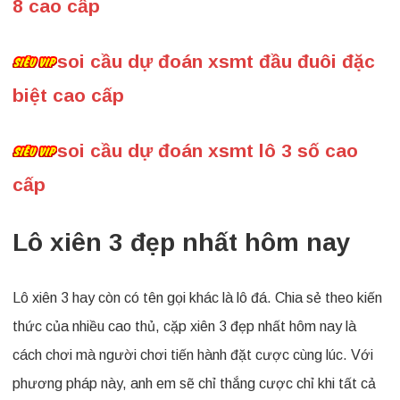
8 cao cấp
soi cầu dự đoán xsmt đầu đuôi đặc
biệt cao cấp
soi cầu dự đoán xsmt lô 3 số cao
cấp
Lô xiên 3 đẹp nhất hôm nay
Lô xiên 3 hay còn có tên gọi khác là lô đá. Chia sẻ theo kiến
thức của nhiều cao thủ, cặp xiên 3 đẹp nhất hôm nay là
cách chơi mà người chơi tiến hành đặt cược cùng lúc. Với
phương pháp này, anh em sẽ chỉ thắng cược chỉ khi tất cả