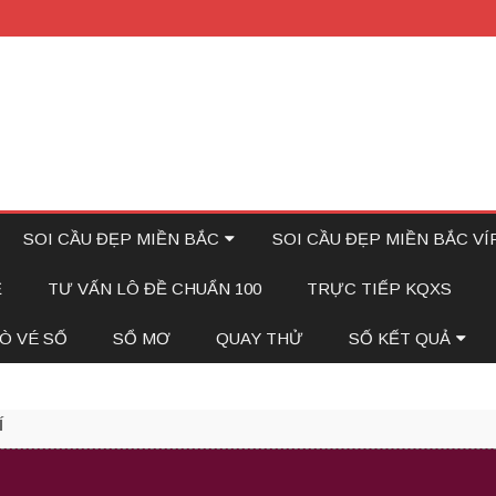
Skip
SOI CẦU ĐẸP MIỀN BẮC
SOI CẦU ĐẸP MIỀN BẮC VÍ
to
content
Ề
TƯ VẤN LÔ ĐỀ CHUẨN 100
TRỰC TIẾP KQXS
SOI CẦU DỰ ĐOÁN BẠCH
SOI CẦU DỰ ĐOÁN DÀN
THỦ LÔ 2 NHÁY VÍP MB
LÔ 6 CON MB
Ò VÉ SỐ
SỔ MƠ
QUAY THỬ
SỐ KẾT QUẢ
SOI CẦU DỰ ĐOÁN BA
SOI CẦU DỰ ĐOÁN DÀN
KQ XSMB 30 NGÀY
CÀNG VÍP MB
LÔ 8 CON MB
Í
KQ XSMT 30 NGÀY
SOI CẦU DỰ ĐOÁN BẠCH
SOI CẦU DỰ ĐOÁN LÔ
THỦ ĐỀ MB
XIÊN 2 MB
KQ XSMN 30 NGÀY