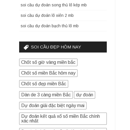
soi cầu dự đoán song thủ lô kép mb
soi cầu dự đoán lô xiên 2 mb
soi cầu dự đoán bạch thủ lô mb
SOI CẦU ĐẸP HÔM NAY
Chốt số giờ vàng miền bắc
Chốt số miền Bắc hôm nay
Chốt số đẹp miền Bắc
Dàn de 3 càng miền Bắc
dự đoán
Dự đoán giải đặc biệt ngày mai
Dự đoán kết quả xổ số miền Bắc chính
xác nhất