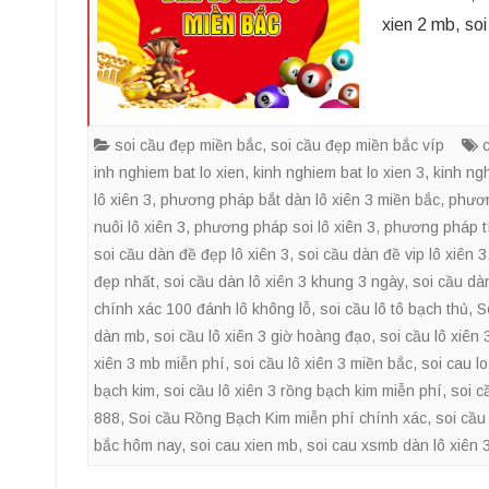
xien 2 mb, soi
soi cầu đẹp miền bắc
,
soi cầu đẹp miền bắc víp
inh nghiem bat lo xien
,
kinh nghiem bat lo xien 3
,
kinh ng
lô xiên 3
,
phương pháp bắt dàn lô xiên 3 miền bắc
,
phươn
nuôi lô xiên 3
,
phương pháp soi lô xiên 3
,
phương pháp tí
soi cầu dàn đề đẹp lô xiên 3
,
soi cầu dàn đề vip lô xiên 3
đẹp nhất
,
soi cầu dàn lô xiên 3 khung 3 ngày
,
soi cầu dà
chính xác 100 đánh lô không lỗ
,
soi cầu lô tô bạch thủ
,
S
dàn mb
,
soi cầu lô xiên 3 giờ hoàng đạo
,
soi cầu lô xiên
xiên 3 mb miễn phí
,
soi cầu lô xiên 3 miền bắc
,
soi cau l
bạch kim
,
soi cầu lô xiên 3 rồng bạch kim miễn phí
,
soi c
888
,
Soi cầu Rồng Bạch Kim miễn phí chính xác
,
soi cầu
bắc hôm nay
,
soi cau xien mb
,
soi cau xsmb dàn lô xiên 