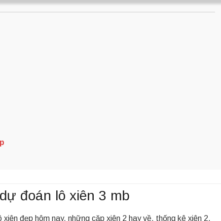
ấp
 dự đoán lô xiên 3 mb
 lô xiên đẹp hôm nay, những cặp xiên 2 hay về, thống kê xiên 2,