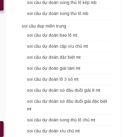
soi cầu dự đoán song thủ lô kép mb
soi cầu dự đoán song thủ lô mb
soi cầu đẹp miền trung
soi cầu dự đoán bao lô mt
soi cầu dự đoán cặp xíu chủ mt
soi cầu dự đoán đặc biệt mt
soi cầu dự đoán giải tám mt
soi cầu dự đoán lô 3 số mt
soi cầu dự đoán sớ đầu đuôi giải 8 mt
soi cầu dự đoán sớ đầu đuôi giải đặc biệt
mt
soi cầu dự đoán song thủ lô chủ mt
soi cầu dự đoán xíu chủ mt