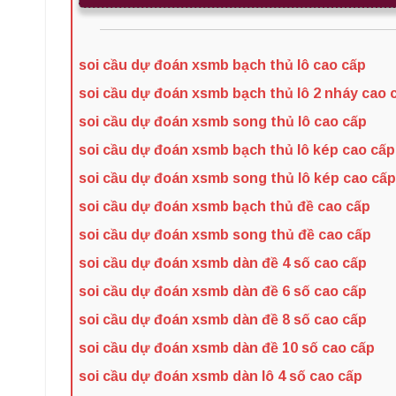
SOI CẦU DỰ ĐOÁN ĐẶC
BIỆT MN
XỔ SỐ MAX 4D
soi cầu dự đoán xsmb bạch thủ lô cao cấp
SOI CẦU DỰ ĐOÁN GIẢI
XỔ SỐ POWER 6/55
soi cầu dự đoán xsmb bạch thủ lô 2 nháy cao 
TÁM MN
soi cầu dự đoán xsmb song thủ lô cao cấp
SOI CẦU DỰ ĐOÁN LÔ 3
soi cầu dự đoán xsmb bạch thủ lô kép cao cấp
SỐ MN
soi cầu dự đoán xsmb song thủ lô kép cao cấp
soi cầu dự đoán xsmb bạch thủ đề cao cấp
SOI CẦU DỰ ĐOÁN SỚ
soi cầu dự đoán xsmb song thủ đề cao cấp
ĐẦU ĐUÔI GIẢI 8 MN
soi cầu dự đoán xsmb dàn đề 4 số cao cấp
SOI CẦU DỰ ĐOÁN SỚ
soi cầu dự đoán xsmb dàn đề 6 số cao cấp
ĐẦU ĐUÔI GIẢI ĐẶC BIỆT
soi cầu dự đoán xsmb dàn đề 8 số cao cấp
MN
soi cầu dự đoán xsmb dàn đề 10 số cao cấp
SOI CẦU DỰ ĐOÁN SONG
soi cầu dự đoán xsmb dàn lô 4 số cao cấp