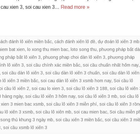
 cau xien 3, soi cau xien 3…
Read more »
cách đánh lô xiên miền bắc
,
cách đánh xiên lô đề
,
dự đoán lô xiên 3 mb
hiem bat xien
,
lo xong thu mien bac
,
loto song thu
,
phương pháp bắt dà
g pháp bắt lô xiên 3
,
phuong phap choi dàn lô xiên 3
,
phương pháp
nh lô xiên 3
,
soi cầu chính xác miền bắc
,
soi cầu chuẩn nhất hôm nay
,
,
soi cầu dàn lô xiên 3
,
soi cầu dàn lô xiên 3 chuẩn
,
soi cầu dàn lô xiên
n lô xiên 3 miền bắc
,
soi cau dàn lô xiên 3 xsmb hom nay
,
Soi cầu lô
oi cầu lô xiên 2
,
soi cau lo xien 3
,
soi cầu lô xiên 3 188
,
soi cầu lô xiên 
 3 hàng ngày
,
soi cầu lô xiên 3 hôm nay
,
soi cầu lô xiên 3 mb
,
soi cầu lô
o xien 3 mien bac xsmb
,
soi cầu lô xiên 3 miễn phí
,
soi cầu lô xiên 3 rồn
ầu lô xiên 3 xsmb
,
soi cầu lô xiên mb
,
soi cau mien bac
,
Soi cầu miễn p
 song thủ khung 3 ngày mb
,
soi cầu xiên 3 miền bắc
,
soi cầu xiên 3 mi
3
,
soi cầu xsmb lô xiên 3