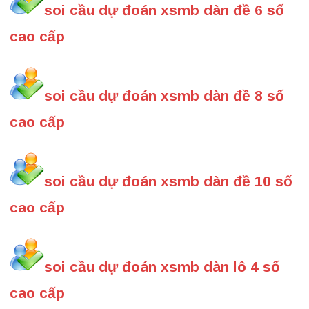
soi cầu dự đoán xsmb dàn đề 6 số
cao cấp
soi cầu dự đoán xsmb dàn đề 8 số
cao cấp
soi cầu dự đoán xsmb dàn đề 10 số
cao cấp
soi cầu dự đoán xsmb dàn lô 4 số
cao cấp