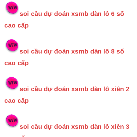
soi cầu dự đoán xsmb dàn lô 6 số
cao cấp
soi cầu dự đoán xsmb dàn lô 8 số
cao cấp
soi cầu dự đoán xsmb dàn lô xiên 2
cao cấp
soi cầu dự đoán xsmb dàn lô xiên 3