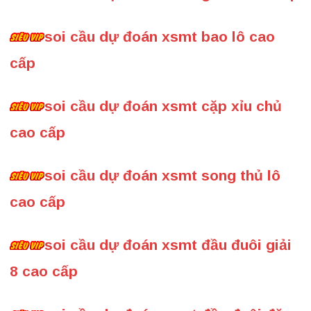
soi cầu dự đoán xsmt bao lô cao
cấp
soi cầu dự đoán xsmt cặp xỉu chủ
cao cấp
soi cầu dự đoán xsmt song thủ lô
cao cấp
soi cầu dự đoán xsmt đầu đuôi giải
8 cao cấp