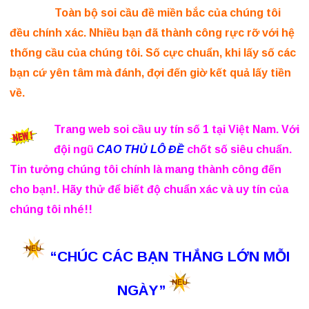
Toàn bộ soi cầu đề miền bắc của chúng tôi
đều chính xác. Nhiều bạn đã thành công rực rỡ với hệ
thống cầu của chúng tôi. Số cực chuẩn, khi lấy số các
bạn cứ yên tâm mà đánh, đợi đến giờ kết quả lấy tiền
về.
Trang web soi cầu uy tín số 1 tại Việt Nam. Với
đội ngũ
CAO THỦ LÔ ĐỀ
chốt số siêu chuẩn.
Tin tưởng chúng tôi chính là mang thành công đến
cho bạn!. Hãy thử để biết độ chuẩn xác và uy tín của
chúng tôi nhé!!
“CHÚC CÁC BẠN THẮNG LỚN MỖI
NGÀY”