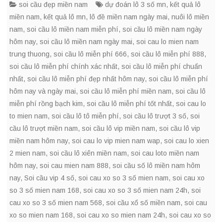
soi cầu đẹp miền nam
dự đoán lô 3 số mn
,
kết quả lô
miền nam
,
kết quả lô mn
,
lô đề miền nam ngày mai
,
nuôi lô miền
nam
,
soi cầu lô miền nam miễn phí
,
soi cầu lô miền nam ngày
hôm nay
,
soi cầu lô miền nam ngày mai
,
soi cau lo mien nam
trung thuong
,
soi cầu lô miễn phí 666
,
soi cầu lô miễn phí 888
,
soi cầu lô miễn phí chính xác nhất
,
soi cầu lô miễn phí chuẩn
nhất
,
soi cầu lô miễn phí đẹp nhất hôm nay
,
soi cầu lô miễn phí
hôm nay và ngày mai
,
soi cầu lô miễn phí miền nam
,
soi cầu lô
miễn phí rồng bạch kim
,
soi cầu lô miễn phí tốt nhất
,
soi cau lo
to mien nam
,
soi cầu lô tô miễn phí
,
soi cầu lô trượt 3 số
,
soi
cầu lô trượt miền nam
,
soi cầu lô vip miền nam
,
soi cầu lô vip
miền nam hôm nay
,
soi cau lo vip mien nam wap
,
soi cau lo xien
2 mien nam
,
soi cầu lô xiên miền nam
,
soi cau loto miền nam
hôm nay
,
soi cau mien nam 888
,
soi cầu số lô miền nam hôm
nay
,
Soi cầu vip 4 số
,
soi cau xo so 3 số mien nam
,
soi cau xo
so 3 số mien nam 168
,
soi cau xo so 3 số mien nam 24h
,
soi
cau xo so 3 số mien nam 568
,
soi cầu xổ số miền nam
,
soi cau
xo so mien nam 168
,
soi cau xo so mien nam 24h
,
soi cau xo so