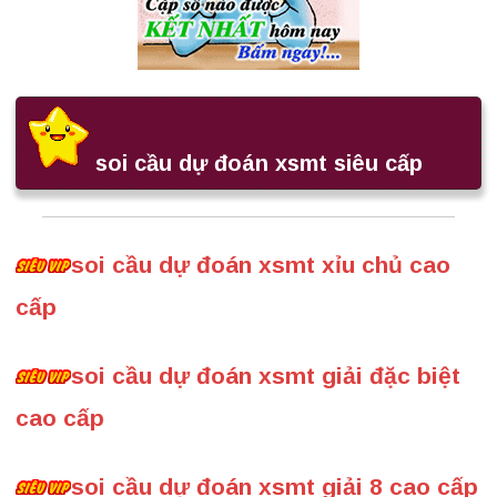
soi cầu dự đoán xsmt siêu cấp
soi cầu dự đoán xsmt xỉu chủ cao
cấp
soi cầu dự đoán xsmt giải đặc biệt
cao cấp
soi cầu dự đoán xsmt giải 8 cao cấp