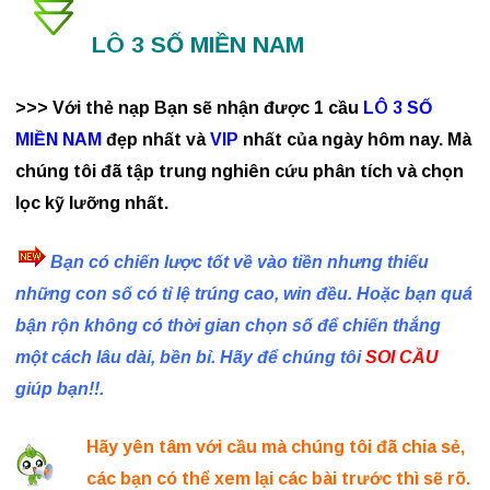
LÔ 3 SỐ MIỀN NAM
>>>
Với thẻ nạp Bạn sẽ nhận được 1 cầu
LÔ 3 SỐ
MIỀN NAM
đẹp nhất và
VIP
nhất của ngày hôm nay. Mà
chúng tôi đã tập trung nghiên cứu phân tích và chọn
lọc kỹ lưỡng nhất.
Bạn có chiến lược tốt về vào tiền nhưng thiếu
những con số có tỉ lệ trúng cao, win đều. Hoặc bạn quá
bận rộn không có thời gian chọn số để chiến thắng
một cách lâu dài, bền bỉ. Hãy để chúng tôi
SOI CẦU
giúp bạn!!.
Hãy yên tâm với cầu mà chúng tôi đã chia sẻ,
các bạn có thể xem lại các bài trước thì sẽ rõ.