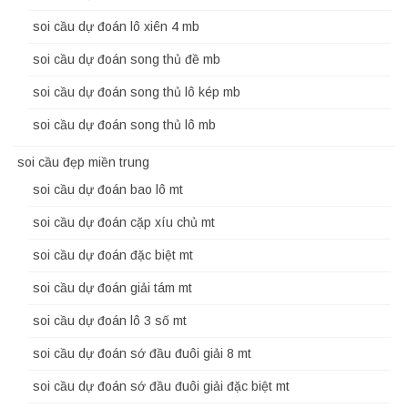
soi cầu dự đoán lô xiên 4 mb
soi cầu dự đoán song thủ đề mb
soi cầu dự đoán song thủ lô kép mb
soi cầu dự đoán song thủ lô mb
soi cầu đẹp miền trung
soi cầu dự đoán bao lô mt
soi cầu dự đoán cặp xíu chủ mt
soi cầu dự đoán đặc biệt mt
soi cầu dự đoán giải tám mt
soi cầu dự đoán lô 3 số mt
soi cầu dự đoán sớ đầu đuôi giải 8 mt
soi cầu dự đoán sớ đầu đuôi giải đặc biệt mt