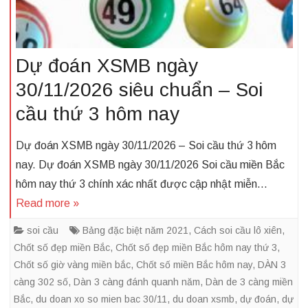
Dự đoán XSMB ngày
30/11/2026 siêu chuẩn – Soi
cầu thứ 3 hôm nay
Dự đoán XSMB ngày 30/11/2026 – Soi cầu thứ 3 hôm
nay. Dự đoán XSMB ngày 30/11/2026 Soi cầu miền Bắc
hôm nay thứ 3 chính xác nhất được cập nhật miễn…
Read more »
soi cầu
Bảng đặc biệt năm 2021
,
Cách soi cầu lô xiên
,
Chốt số đẹp miền Bắc
,
Chốt số đẹp miền Bắc hôm nay thứ 3
,
Chốt số giờ vàng miền bắc
,
Chốt số miền Bắc hôm nay
,
DÀN 3
càng 302 số
,
Dàn 3 càng đánh quanh năm
,
Dàn de 3 càng miền
Bắc
,
du doan xo so mien bac 30/11
,
du doan xsmb
,
dự đoán
,
dự