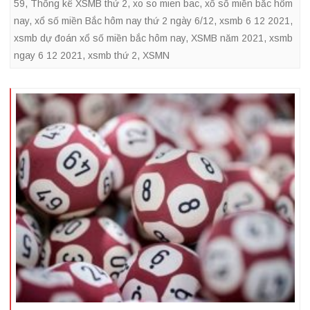
59
,
Thống kê XSMB thứ 2
,
xo so mien bac
,
xổ số miền bắc hôm
nay
,
xổ số miền Bắc hôm nay thứ 2 ngày 6/12
,
xsmb 6 12 2021
,
xsmb dự đoán xổ số miền bắc hôm nay
,
XSMB năm 2021
,
xsmb
ngay 6 12 2021
,
xsmb thứ 2
,
XSMN