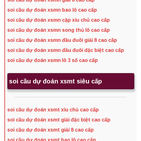
soi cầu dự đoán xsmn bao lô cao cấp
soi cầu dự đoán xsmn cặp xỉu chủ cao cấp
soi cầu dự đoán xsmn song thủ lô cao cấp
soi cầu dự đoán xsmn đầu đuôi giải 8 cao cấp
soi cầu dự đoán xsmn đầu đuôi đặc biệt cao cấp
soi cầu dự đoán xsmn lô 3 số cao cấp
soi cầu dự đoán xsmt siêu cấp
soi cầu dự đoán xsmt xỉu chủ cao cấp
soi cầu dự đoán xsmt giải đặc biệt cao cấp
soi cầu dự đoán xsmt giải 8 cao cấp
soi cầu dự đoán xsmt bao lô cao cấp