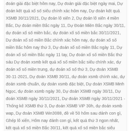
đoán giải đặc biệt hôm nay
,
Dự đoán giải đặc biệt ngày mai
,
Dự
đoán kết quả xổ số siêu chính xác hôm nay
,
Dự đoán kết quả
XSMB 30/11/2021
,
Dự đoán lô xiên 2
,
Dự đoán lô xiên 4 miền
Bắc
,
Dự đoán miền Bắc ngày 11
,
Dự Đoán Miền Bắc ngày 30/11
,
dự đoán xổ số miền bắc
,
dự đoán xổ số miền bắc 30/11/2021
,
Dự đoán xổ số miền Bắc chính xác hôm nay
,
dự đoán xổ số
miền Bắc hôm nay thứ 3
,
Dự đoán xổ số miền Bắc ngày 11
,
Dự
đoán xổ số miền Bắc ngày 11 tay
,
Dự đoán xổ số miền Bắc thứ
sáu Dự đoán xsmb kết quả xổ số miền bắc siêu chính xác
,
dự
đoán xổ số miền trung
,
dự đoán xổ số thứ 3
,
Dự đoán XSMB
30-11-2021
,
Dự đoán XSMB 30/11
,
dự đoán xsmb chính xác
,
dự
đoán xsmb chuẩn
,
dự đoán xsmb đặc biệt
,
Dự đoán XSMB Minh
Ngọc
,
dự đoán xsmb ngày 30
,
Dự đoán XSMB ngày 30/11
,
Dự
đoán XSMB ngày 30/11/2021
,
Dự đoán XSMB ngày 30/11/2021 -
Thống kê XSMB thứ 3
,
Dự đoán XSMB VIP 30h
,
dự đoán xsmb
wap
,
Dự đoán XSMB Win3088
,
đề về 50 hôm sau đánh con gì
,
Ghép lô xiên
,
Hôm nay đánh con gì
,
kết quả thứ 3 ngon nhất
,
kết quả xổ số miền Bắc 30/11
,
kết quả xổ số miền bắc siêu