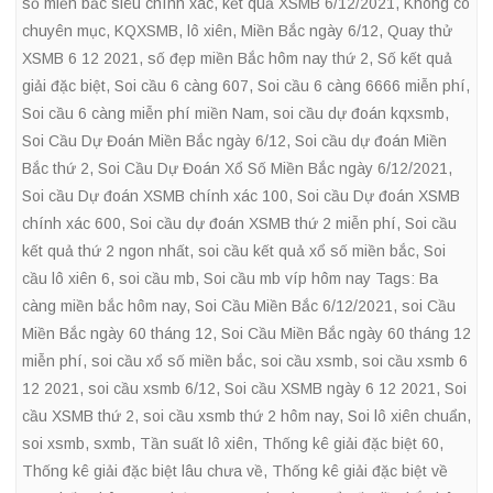
số miền bắc siêu chính xác
,
kết quả XSMB 6/12/2021
,
Không có
chuyên mục
,
KQXSMB
,
lô xiên
,
Miền Bắc ngày 6/12
,
Quay thử
XSMB 6 12 2021
,
số đẹp miền Bắc hôm nay thứ 2
,
Số kết quả
giải đặc biệt
,
Soi cầu 6 càng 607
,
Soi cầu 6 càng 6666 miễn phí
,
Soi cầu 6 càng miễn phí miền Nam
,
soi cầu dự đoán kqxsmb
,
Soi Cầu Dự Đoán Miền Bắc ngày 6/12
,
Soi cầu dự đoán Miền
Bắc thứ 2
,
Soi Cầu Dự Đoán Xổ Số Miền Bắc ngày 6/12/2021
,
Soi cầu Dự đoán XSMB chính xác 100
,
Soi cầu Dự đoán XSMB
chính xác 600
,
Soi cầu dự đoán XSMB thứ 2 miễn phí
,
Soi cầu
kết quả thứ 2 ngon nhất
,
soi cầu kết quả xổ số miền bắc
,
Soi
cầu lô xiên 6
,
soi cầu mb
,
Soi cầu mb víp hôm nay Tags: Ba
càng miền bắc hôm nay
,
Soi Cầu Miền Bắc 6/12/2021
,
soi Cầu
Miền Bắc ngày 60 tháng 12
,
Soi Cầu Miền Bắc ngày 60 tháng 12
miễn phí
,
soi cầu xổ số miền bắc
,
soi cầu xsmb
,
soi cầu xsmb 6
12 2021
,
soi cầu xsmb 6/12
,
Soi cầu XSMB ngày 6 12 2021
,
Soi
cầu XSMB thứ 2
,
soi cầu xsmb thứ 2 hôm nay
,
Soi lô xiên chuẩn
,
soi xsmb
,
sxmb
,
Tần suất lô xiên
,
Thống kê giải đặc biệt 60
,
Thống kê giải đặc biệt lâu chưa về
,
Thống kê giải đặc biệt về