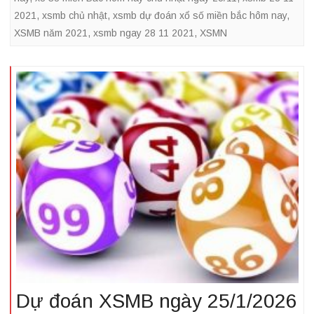
2021
,
xsmb chủ nhật
,
xsmb dự đoán xổ số miền bắc hôm nay
,
XSMB năm 2021
,
xsmb ngay 28 11 2021
,
XSMN
Dự đoán XSMB ngày 25/1/2026