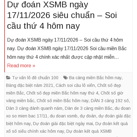
Dự đoán XSMB ngày
17/11/2026 siêu chuẩn – Soi
cầu thứ 4 hôm nay
Dự đoán XSMB ngày 17/11/2026 – Soi cầu thứ 4 hôm
nay. Dự đoán XSMB ngày 17/11/2026 Soi cầu miền Bắc
hôm nay thứ 4 chính xác nhất được cập nhật miễn…
Read more »
Tư vấn lô đề chuẩn 100
Ba càng miền Bắc hôm nay
,
Bảng đặc biệt năm 2021
,
Cách soi cầu lô xiên
,
Chốt số đẹp
miền Bắc
,
Chốt số đẹp miền Bắc hôm nay thứ 4
,
Chốt số giờ
vàng miền bắc
,
Chốt số miền Bắc hôm nay
,
DÀN 3 càng 192 số
,
Dàn 3 càng đánh quanh năm
,
Dàn de 3 càng miền Bắc
,
du doan
xo so mien bac 17/11
,
du doan xsmb
,
dự đoán
,
dự đoán giải đặc
biệt hôm nay
,
Dự đoán giải đặc biệt ngày mai
,
Dự đoán kết quả
xổ số siêu chính xác hôm nay
,
Dự đoán kết quả XSMB