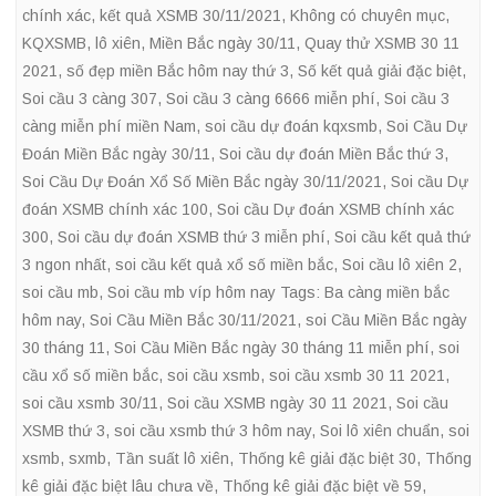
chính xác
,
kết quả XSMB 30/11/2021
,
Không có chuyên mục
,
KQXSMB
,
lô xiên
,
Miền Bắc ngày 30/11
,
Quay thử XSMB 30 11
2021
,
số đẹp miền Bắc hôm nay thứ 3
,
Số kết quả giải đặc biệt
,
Soi cầu 3 càng 307
,
Soi cầu 3 càng 6666 miễn phí
,
Soi cầu 3
càng miễn phí miền Nam
,
soi cầu dự đoán kqxsmb
,
Soi Cầu Dự
Đoán Miền Bắc ngày 30/11
,
Soi cầu dự đoán Miền Bắc thứ 3
,
Soi Cầu Dự Đoán Xổ Số Miền Bắc ngày 30/11/2021
,
Soi cầu Dự
đoán XSMB chính xác 100
,
Soi cầu Dự đoán XSMB chính xác
300
,
Soi cầu dự đoán XSMB thứ 3 miễn phí
,
Soi cầu kết quả thứ
3 ngon nhất
,
soi cầu kết quả xổ số miền bắc
,
Soi cầu lô xiên 2
,
soi cầu mb
,
Soi cầu mb víp hôm nay Tags: Ba càng miền bắc
hôm nay
,
Soi Cầu Miền Bắc 30/11/2021
,
soi Cầu Miền Bắc ngày
30 tháng 11
,
Soi Cầu Miền Bắc ngày 30 tháng 11 miễn phí
,
soi
cầu xổ số miền bắc
,
soi cầu xsmb
,
soi cầu xsmb 30 11 2021
,
soi cầu xsmb 30/11
,
Soi cầu XSMB ngày 30 11 2021
,
Soi cầu
XSMB thứ 3
,
soi cầu xsmb thứ 3 hôm nay
,
Soi lô xiên chuẩn
,
soi
xsmb
,
sxmb
,
Tần suất lô xiên
,
Thống kê giải đặc biệt 30
,
Thống
kê giải đặc biệt lâu chưa về
,
Thống kê giải đặc biệt về 59
,