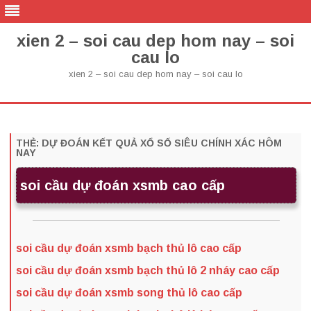
xien 2 – soi cau dep hom nay – soi
cau lo
xien 2 – soi cau dep hom nay – soi cau lo
Skip
to
content
THẺ:
DỰ ĐOÁN KẾT QUẢ XỔ SỐ SIÊU CHÍNH XÁC HÔM
NAY
soi cầu dự đoán xsmb cao cấp
soi cầu dự đoán xsmb bạch thủ lô cao cấp
soi cầu dự đoán xsmb bạch thủ lô 2 nháy cao cấp
soi cầu dự đoán xsmb song thủ lô cao cấp