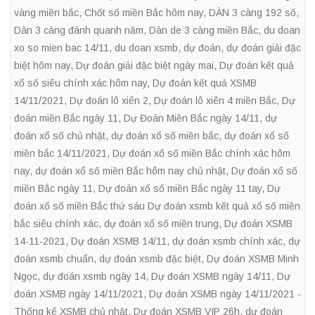
vàng miền bắc
,
Chốt số miền Bắc hôm nay
,
DÀN 3 càng 192 số
,
Dàn 3 càng đánh quanh năm
,
Dàn de 3 càng miền Bắc
,
du doan
xo so mien bac 14/11
,
du doan xsmb
,
dự đoán
,
dự đoán giải đặc
biệt hôm nay
,
Dự đoán giải đặc biệt ngày mai
,
Dự đoán kết quả
xổ số siêu chính xác hôm nay
,
Dự đoán kết quả XSMB
14/11/2021
,
Dự đoán lô xiên 2
,
Dự đoán lô xiên 4 miền Bắc
,
Dự
đoán miền Bắc ngày 11
,
Dự Đoán Miền Bắc ngày 14/11
,
dự
đoán xổ số chủ nhật
,
dự đoán xổ số miền bắc
,
dự đoán xổ số
miền bắc 14/11/2021
,
Dự đoán xổ số miền Bắc chính xác hôm
nay
,
dự đoán xổ số miền Bắc hôm nay chủ nhật
,
Dự đoán xổ số
miền Bắc ngày 11
,
Dự đoán xổ số miền Bắc ngày 11 tay
,
Dự
đoán xổ số miền Bắc thứ sáu Dự đoán xsmb kết quả xổ số miền
bắc siêu chính xác
,
dự đoán xổ số miền trung
,
Dự đoán XSMB
14-11-2021
,
Dự đoán XSMB 14/11
,
dự đoán xsmb chính xác
,
dự
đoán xsmb chuẩn
,
dự đoán xsmb đặc biệt
,
Dự đoán XSMB Minh
Ngọc
,
dự đoán xsmb ngày 14
,
Dự đoán XSMB ngày 14/11
,
Dự
đoán XSMB ngày 14/11/2021
,
Dự đoán XSMB ngày 14/11/2021 -
Thống kê XSMB chủ nhật
,
Dự đoán XSMB VIP 26h
,
dự đoán