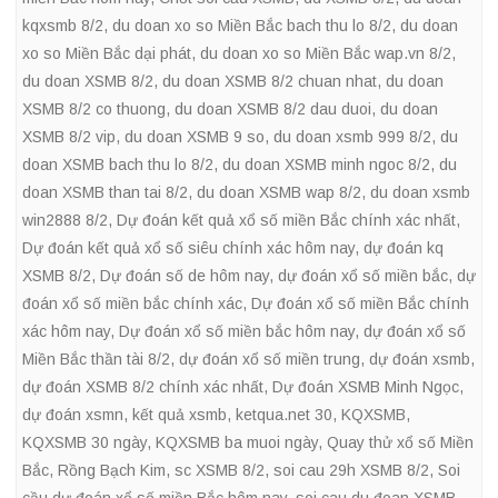
kqxsmb 8/2
,
du doan xo so Miền Bắc bach thu lo 8/2
,
du doan
xo so Miền Bắc dại phát
,
du doan xo so Miền Bắc wap.vn 8/2
,
du doan XSMB 8/2
,
du doan XSMB 8/2 chuan nhat
,
du doan
XSMB 8/2 co thuong
,
du doan XSMB 8/2 dau duoi
,
du doan
XSMB 8/2 vip
,
du doan XSMB 9 so
,
du doan xsmb 999 8/2
,
du
doan XSMB bach thu lo 8/2
,
du doan XSMB minh ngoc 8/2
,
du
doan XSMB than tai 8/2
,
du doan XSMB wap 8/2
,
du doan xsmb
win2888 8/2
,
Dự đoán kết quả xổ số miền Bắc chính xác nhất
,
Dự đoán kết quả xổ số siêu chính xác hôm nay
,
dự đoán kq
XSMB 8/2
,
Dự đoán số de hôm nay
,
dự đoán xổ số miền bắc
,
dự
đoán xổ số miền bắc chính xác
,
Dự đoán xổ số miền Bắc chính
xác hôm nay
,
Dự đoán xổ số miền bắc hôm nay
,
dự đoán xổ số
Miền Bắc thần tài 8/2
,
dự đoán xổ số miền trung
,
dự đoán xsmb
,
dự đoán XSMB 8/2 chính xác nhất
,
Dự đoán XSMB Minh Ngọc
,
dự đoán xsmn
,
kết quả xsmb
,
ketqua.net 30
,
KQXSMB
,
KQXSMB 30 ngày
,
KQXSMB ba muoi ngày
,
Quay thử xổ số Miền
Bắc
,
Rồng Bạch Kim
,
sc XSMB 8/2
,
soi cau 29h XSMB 8/2
,
Soi