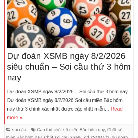
Dự đoán XSMB ngày 8/2/2026
siêu chuẩn – Soi cầu thứ 3 hôm
nay
Dự đoán XSMB ngày 8/2/2026 – Soi cầu thứ 3 hôm nay.
Dự đoán XSMB ngày 8/2/2026 Soi cầu miền Bắc hôm
nay thứ 3 chính xác nhất được cập nhật miễn…
Read
more »
soi cầu
Cao thủ chốt số miền Bắc hôm nay
,
Chốt số
miền Bắc hôm nay
,
Chốt soi cầu XSMB
,
dd XSMB 8/2
,
du doan