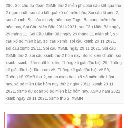
290
,
Soi cầu dự đoán XSMB thứ 2 miễn phí
,
Soi cầu kết quả thứ
2 ngon nhất
,
soi cầu kết quả xổ số miền bắc
,
Soi cầu lô xiên 2
,
soi cầu mb
,
Soi cầu mb víp hôm nay Tags: Ba càng miền bắc
hôm nay
,
Soi Cầu Miền Bắc 29/11/2021
,
soi Cầu Miền Bắc ngày
29 tháng 11
,
Soi Cầu Miền Bắc ngày 29 tháng 11 miễn phí
,
soi
cầu xổ số miền bắc
,
soi cầu xsmb
,
soi cầu xsmb 29 11 2021
,
soi cầu xsmb 29/11
,
Soi cầu XSMB ngày 29 11 2021
,
Soi cầu
XSMB thứ 2
,
soi cầu xsmb thứ 2 hôm nay
,
Soi lô xiên chuẩn
,
soi
xsmb
,
sxmb
,
Tần suất lô xiên
,
Thống kê giải đặc biệt 29
,
Thống
kê giải đặc biệt lâu chưa về
,
Thống kê giải đặc biệt về 59
,
Thống kê XSMB thứ 2
,
xo so mien bac
,
xổ số miền bắc hôm
nay
,
xổ số miền Bắc hôm nay thứ 2 ngày 29/11
,
xsmb 29 11
2021
,
xsmb dự đoán xổ số miền bắc hôm nay
,
XSMB năm 2021
,
xsmb ngay 29 11 2021
,
xsmb thứ 2
,
XSMN