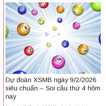
Dự đoán XSMB ngày 9/2/2026
siêu chuẩn – Soi cầu thứ 4 hôm
nay