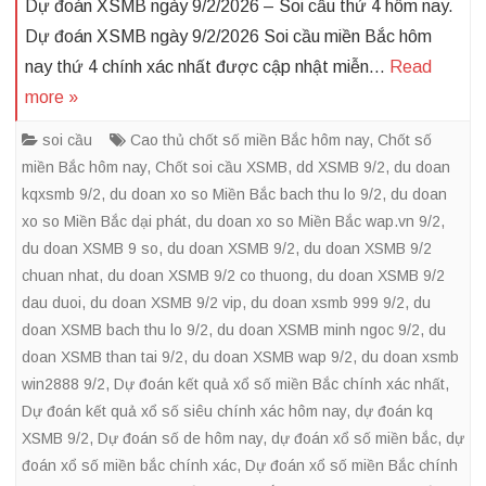
Dự đoán XSMB ngày 9/2/2026 – Soi cầu thứ 4 hôm nay.
Dự đoán XSMB ngày 9/2/2026 Soi cầu miền Bắc hôm
nay thứ 4 chính xác nhất được cập nhật miễn…
Read
more »
soi cầu
Cao thủ chốt số miền Bắc hôm nay
,
Chốt số
miền Bắc hôm nay
,
Chốt soi cầu XSMB
,
dd XSMB 9/2
,
du doan
kqxsmb 9/2
,
du doan xo so Miền Bắc bach thu lo 9/2
,
du doan
xo so Miền Bắc dại phát
,
du doan xo so Miền Bắc wap.vn 9/2
,
du doan XSMB 9 so
,
du doan XSMB 9/2
,
du doan XSMB 9/2
chuan nhat
,
du doan XSMB 9/2 co thuong
,
du doan XSMB 9/2
dau duoi
,
du doan XSMB 9/2 vip
,
du doan xsmb 999 9/2
,
du
doan XSMB bach thu lo 9/2
,
du doan XSMB minh ngoc 9/2
,
du
doan XSMB than tai 9/2
,
du doan XSMB wap 9/2
,
du doan xsmb
win2888 9/2
,
Dự đoán kết quả xổ số miền Bắc chính xác nhất
,
Dự đoán kết quả xổ số siêu chính xác hôm nay
,
dự đoán kq
XSMB 9/2
,
Dự đoán số de hôm nay
,
dự đoán xổ số miền bắc
,
dự
đoán xổ số miền bắc chính xác
,
Dự đoán xổ số miền Bắc chính