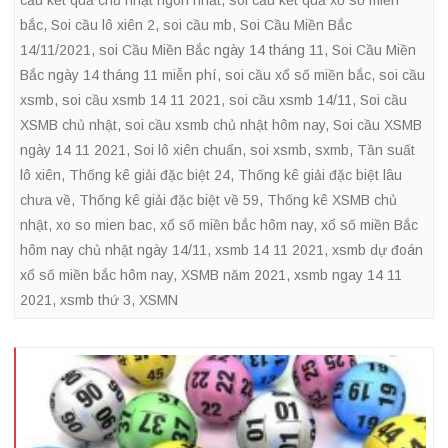
bắc
,
Soi cầu lô xiên 2
,
soi cầu mb
,
Soi Cầu Miền Bắc
14/11/2021
,
soi Cầu Miền Bắc ngày 14 tháng 11
,
Soi Cầu Miền
Bắc ngày 14 tháng 11 miễn phí
,
soi cầu xổ số miền bắc
,
soi cầu
xsmb
,
soi cầu xsmb 14 11 2021
,
soi cầu xsmb 14/11
,
Soi cầu
XSMB chủ nhật
,
soi cầu xsmb chủ nhật hôm nay
,
Soi cầu XSMB
ngày 14 11 2021
,
Soi lô xiên chuẩn
,
soi xsmb
,
sxmb
,
Tần suất
lô xiên
,
Thống kê giải đặc biệt 24
,
Thống kê giải đặc biệt lâu
chưa về
,
Thống kê giải đặc biệt về 59
,
Thống kê XSMB chủ
nhật
,
xo so mien bac
,
xổ số miền bắc hôm nay
,
xổ số miền Bắc
hôm nay chủ nhật ngày 14/11
,
xsmb 14 11 2021
,
xsmb dự đoán
xổ số miền bắc hôm nay
,
XSMB năm 2021
,
xsmb ngay 14 11
2021
,
xsmb thứ 3
,
XSMN