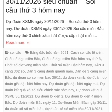
30/11/2026 siêu chuẩn – Soi
cầu thứ 3 hôm nay
Dự đoán XSMB ngày 30/11/2026 – Soi cầu thứ 3 hôm
nay. Dự đoán XSMB ngày 30/11/2026 Soi cầu miền Bắc
hôm nay thứ 3 chính xác nhất được cập nhật miễn…
Read more »
soi cầu
Bảng đặc biệt năm 2021
,
Cách soi cầu lô xiên
,
Chốt số đẹp miền Bắc
,
Chốt số đẹp miền Bắc hôm nay thứ 3
,
Chốt số giờ vàng miền bắc
,
Chốt số miền Bắc hôm nay
,
DÀN 3
càng 302 số
,
Dàn 3 càng đánh quanh năm
,
Dàn de 3 càng miền
Bắc
,
du doan xo so mien bac 30/11
,
du doan xsmb
,
dự đoán
,
dự
đoán giải đặc biệt hôm nay
,
Dự đoán giải đặc biệt ngày mai
,
Dự
đoán kết quả xổ số siêu chính xác hôm nay
,
Dự đoán kết quả
XSMB 30/11/2021
,
Dự đoán lô xiên 2
,
Dự đoán lô xiên 4 miền
Bắc
,
Dự đoán miền Bắc ngày 11
,
Dự Đoán Miền Bắc ngày 30/11
,
dự đoán xổ số miền bắc
,
dự đoán xổ số miền bắc 30/11/2021
,