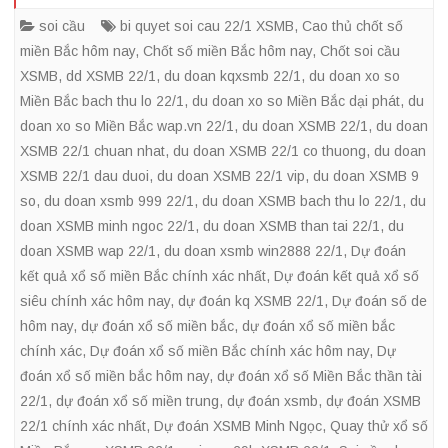
soi cầu
bi quyet soi cau 22/1 XSMB
,
Cao thủ chốt số
miền Bắc hôm nay
,
Chốt số miền Bắc hôm nay
,
Chốt soi cầu
XSMB
,
dd XSMB 22/1
,
du doan kqxsmb 22/1
,
du doan xo so
Miền Bắc bach thu lo 22/1
,
du doan xo so Miền Bắc dại phát
,
du
doan xo so Miền Bắc wap.vn 22/1
,
du doan XSMB 22/1
,
du doan
XSMB 22/1 chuan nhat
,
du doan XSMB 22/1 co thuong
,
du doan
XSMB 22/1 dau duoi
,
du doan XSMB 22/1 vip
,
du doan XSMB 9
so
,
du doan xsmb 999 22/1
,
du doan XSMB bach thu lo 22/1
,
du
doan XSMB minh ngoc 22/1
,
du doan XSMB than tai 22/1
,
du
doan XSMB wap 22/1
,
du doan xsmb win2888 22/1
,
Dự đoán
kết quả xổ số miền Bắc chính xác nhất
,
Dự đoán kết quả xổ số
siêu chính xác hôm nay
,
dự đoán kq XSMB 22/1
,
Dự đoán số de
hôm nay
,
dự đoán xổ số miền bắc
,
dự đoán xổ số miền bắc
chính xác
,
Dự đoán xổ số miền Bắc chính xác hôm nay
,
Dự
đoán xổ số miền bắc hôm nay
,
dự đoán xổ số Miền Bắc thần tài
22/1
,
dự đoán xổ số miền trung
,
dự đoán xsmb
,
dự đoán XSMB
22/1 chính xác nhất
,
Dự đoán XSMB Minh Ngọc
,
Quay thử xổ số