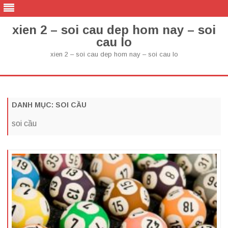
xien 2 – soi cau dep hom nay – soi
cau lo
xien 2 – soi cau dep hom nay – soi cau lo
Skip
to
content
DANH MỤC:
SOI CẦU
soi cầu