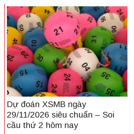
Dự đoán XSMB ngày
29/11/2026 siêu chuẩn – Soi
cầu thứ 2 hôm nay