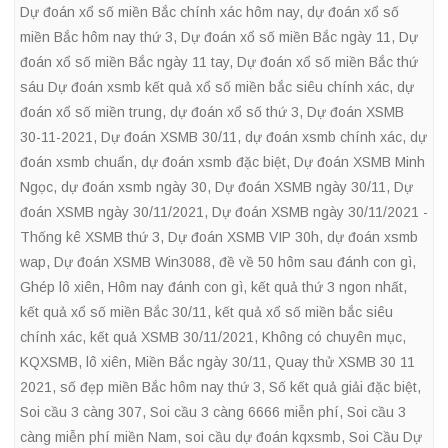
Dự đoán xổ số miền Bắc chính xác hôm nay
,
dự đoán xổ số
miền Bắc hôm nay thứ 3
,
Dự đoán xổ số miền Bắc ngày 11
,
Dự
đoán xổ số miền Bắc ngày 11 tay
,
Dự đoán xổ số miền Bắc thứ
sáu Dự đoán xsmb kết quả xổ số miền bắc siêu chính xác
,
dự
đoán xổ số miền trung
,
dự đoán xổ số thứ 3
,
Dự đoán XSMB
30-11-2021
,
Dự đoán XSMB 30/11
,
dự đoán xsmb chính xác
,
dự
đoán xsmb chuẩn
,
dự đoán xsmb đặc biệt
,
Dự đoán XSMB Minh
Ngọc
,
dự đoán xsmb ngày 30
,
Dự đoán XSMB ngày 30/11
,
Dự
đoán XSMB ngày 30/11/2021
,
Dự đoán XSMB ngày 30/11/2021 -
Thống kê XSMB thứ 3
,
Dự đoán XSMB VIP 30h
,
dự đoán xsmb
wap
,
Dự đoán XSMB Win3088
,
đề về 50 hôm sau đánh con gì
,
Ghép lô xiên
,
Hôm nay đánh con gì
,
kết quả thứ 3 ngon nhất
,
kết quả xổ số miền Bắc 30/11
,
kết quả xổ số miền bắc siêu
chính xác
,
kết quả XSMB 30/11/2021
,
Không có chuyên mục
,
KQXSMB
,
lô xiên
,
Miền Bắc ngày 30/11
,
Quay thử XSMB 30 11
2021
,
số đẹp miền Bắc hôm nay thứ 3
,
Số kết quả giải đặc biệt
,
Soi cầu 3 càng 307
,
Soi cầu 3 càng 6666 miễn phí
,
Soi cầu 3
càng miễn phí miền Nam
,
soi cầu dự đoán kqxsmb
,
Soi Cầu Dự