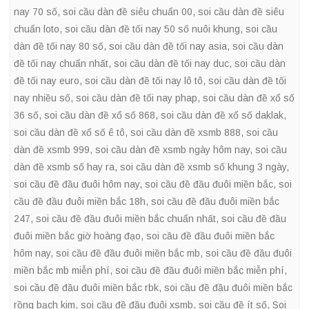
nay 70 số
,
soi cầu dàn đề siêu chuẩn 00
,
soi cầu dàn đề siêu
chuẩn loto
,
soi cầu dàn đề tối nay 50 số nuôi khung
,
soi cầu
dàn đề tối nay 80 số
,
soi cầu dàn đề tối nay asia
,
soi cầu dàn
đề tối nay chuẩn nhất
,
soi cầu dàn đề tối nay duc
,
soi cầu dàn
đề tối nay euro
,
soi cầu dàn đề tối nay lô tô
,
soi cầu dàn đề tối
nay nhiều số
,
soi cầu dàn đề tối nay phap
,
soi cầu dàn đề xổ số
36 số
,
soi cầu dàn đề xổ số 868
,
soi cầu dàn đề xổ số daklak
,
soi cầu dàn đề xổ số ê tô
,
soi cầu dàn đề xsmb 888
,
soi cầu
dàn đề xsmb 999
,
soi cầu dàn đề xsmb ngày hôm nay
,
soi cầu
dàn đề xsmb số hay ra
,
soi cầu dàn đề xsmb số khung 3 ngày
,
soi cầu đề đầu đuôi hôm nay
,
soi cầu đề đầu đuôi miền bắc
,
soi
cầu đề đầu đuôi miền bắc 18h
,
soi cầu đề đầu đuôi miền bắc
247
,
soi cầu đề đầu đuôi miền bắc chuẩn nhất
,
soi cầu đề đầu
đuôi miền bắc giờ hoàng đạo
,
soi cầu đề đầu đuôi miền bắc
hôm nay
,
soi cầu đề đầu đuôi miền bắc mb
,
soi cầu đề đầu đuôi
miền bắc mb miễn phí
,
soi cầu đề đầu đuôi miền bắc miễn phí
,
soi cầu đề đầu đuôi miền bắc rbk
,
soi cầu đề đầu đuôi miền bắc
rồng bạch kim
,
soi cầu đề đầu đuôi xsmb
,
soi cầu đề ít số
,
Soi