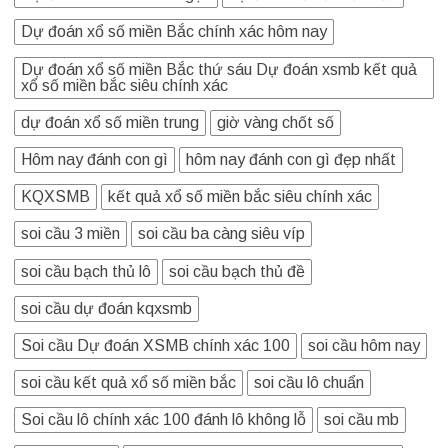
Dự đoán xổ số miền Bắc chính xác hôm nay
Dự đoán xổ số miền Bắc thứ sáu Dự đoán xsmb kết quả
xổ số miền bắc siêu chính xác
dự đoán xổ số miền trung
giờ vàng chốt số
Hôm nay đánh con gì
hôm nay đánh con gì đẹp nhất
KQXSMB
kết quả xổ số miền bắc siêu chính xác
soi cầu 3 miền
soi cầu ba càng siêu víp
soi cầu bạch thủ lô
soi cầu bạch thủ đề
soi cầu dự đoán kqxsmb
Soi cầu Dự đoán XSMB chính xác 100
soi cầu hôm nay
soi cầu kết quả xổ số miền bắc
soi cầu lô chuẩn
Soi cầu lô chính xác 100 đánh lô không lỗ
soi cầu mb