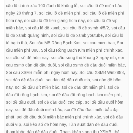
cầu lô chính xác 100 đánh lô không lỗ
,
soi cầu lô đề miền bắc
ngày 20 tháng 7
,
soi cầu lô đề miễn phí
,
soi cầu lô đề miễn phí
hôm nay
,
soi cầu lô đề tiền giang hôm nay
,
soi cầu lô đề vip
miền bắc
,
soi cầu lô đề xsmb
,
soi cầu lô đề xsmb 4/5/2
,
soi cầu
lô đề xsmb quảng ninh
,
soi cầu lô đề xsmb youtube
,
soi cầu lô
tô bạch thủ
,
Soi cầu MB Rồng Bạch Kim
,
soi cau mien bac
,
Soi
cầu miễn phí 888
,
Soi cầu Rồng Bạch Kim miễn phí chính xác
,
soi cầu số đề hôm nay
,
soi cầu song thủ khung 3 ngày mb
,
soi
cau xsmb dàn đề đầu đuôi
,
soi cầu xsmb đề đầu đuôi miền bắc
,
Soi cầu XSMB miễn phí ngày hôm nay
,
Soi cầu XSMB Win2888
,
soi dàn đề đầu đuôi
,
soi dàn đề đầu đuôi mb
,
soi dàn đề hôm
nay
,
soi đề đầu đít miền bắc
,
soi đề đầu đít miễn phí
,
soi đề
đầu đít rồng bạch kim
,
soi đề đầu đít rồng bạch kim miễn phí
,
soi đề đầu đuôi
,
soi đề đầu đuôi cao cấp
,
soi đề đầu đuôi hôm
nay
,
soi đề đầu đuôi miền bắc
,
soi đề đầu đuôi miền bắc đại
phát
,
soi đề đầu đuôi miền bắc miễn phí chính xác
,
soi đề đầu
đuôi víp
,
soi kèo số đề hôm nay
,
Tần suất dàn đề đầu đuôi
,
tham khảo dàn đề đầu đuôi
,
Tham khảo song thu XSMB
,
thế