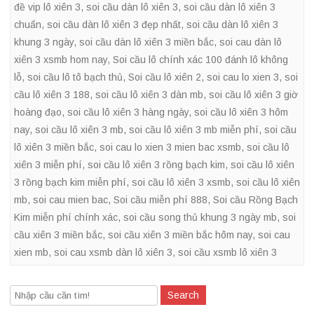
đề vip lô xiên 3
,
soi cầu dàn lô xiên 3
,
soi cầu dàn lô xiên 3
chuẩn
,
soi cầu dàn lô xiên 3 đẹp nhất
,
soi cầu dàn lô xiên 3
khung 3 ngày
,
soi cầu dàn lô xiên 3 miền bắc
,
soi cau dàn lô
xiên 3 xsmb hom nay
,
Soi cầu lô chính xác 100 đánh lô không
lỗ
,
soi cầu lô tô bạch thủ
,
Soi cầu lô xiên 2
,
soi cau lo xien 3
,
soi
cầu lô xiên 3 188
,
soi cầu lô xiên 3 dàn mb
,
soi cầu lô xiên 3 giờ
hoàng đạo
,
soi cầu lô xiên 3 hàng ngày
,
soi cầu lô xiên 3 hôm
nay
,
soi cầu lô xiên 3 mb
,
soi cầu lô xiên 3 mb miễn phí
,
soi cầu
lô xiên 3 miền bắc
,
soi cau lo xien 3 mien bac xsmb
,
soi cầu lô
xiên 3 miễn phí
,
soi cầu lô xiên 3 rồng bạch kim
,
soi cầu lô xiên
3 rồng bạch kim miễn phí
,
soi cầu lô xiên 3 xsmb
,
soi cầu lô xiên
mb
,
soi cau mien bac
,
Soi cầu miễn phí 888
,
Soi cầu Rồng Bạch
Kim miễn phí chính xác
,
soi cầu song thủ khung 3 ngày mb
,
soi
cầu xiên 3 miền bắc
,
soi cầu xiên 3 miền bắc hôm nay
,
soi cau
xien mb
,
soi cau xsmb dàn lô xiên 3
,
soi cầu xsmb lô xiên 3
Search