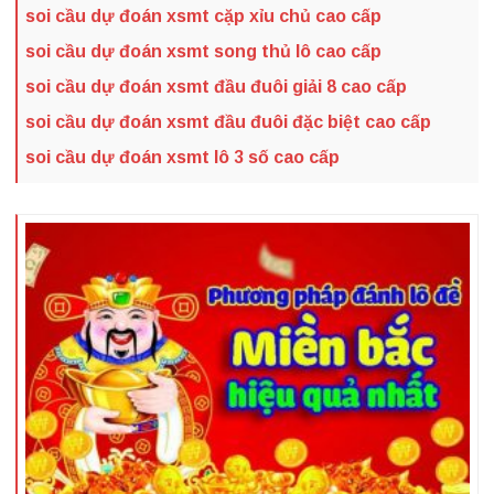
soi cầu dự đoán xsmt cặp xỉu chủ cao cấp
soi cầu dự đoán xsmt song thủ lô cao cấp
soi cầu dự đoán xsmt đầu đuôi giải 8 cao cấp
soi cầu dự đoán xsmt đầu đuôi đặc biệt cao cấp
soi cầu dự đoán xsmt lô 3 số cao cấp