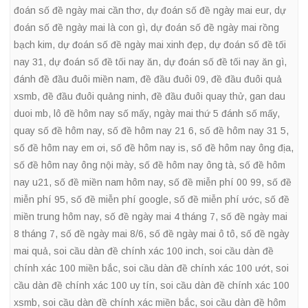
đoán số đề ngày mai cần thơ
,
dự đoán số đề ngày mai eur
,
dự
đoán số đề ngày mai là con gì
,
dự đoán số đề ngày mai rồng
bạch kim
,
dự đoán số đề ngày mai xinh đẹp
,
dự đoán số đề tối
nay 31
,
dự đoán số đề tối nay ăn
,
dự đoán số đề tối nay ăn gì
,
đánh đề đầu đuôi miền nam
,
đề đầu đuôi 09
,
đề đầu đuôi quả
xsmb
,
đề đầu đuôi quảng ninh
,
đề đầu đuôi quay thử
,
gan dau
duoi mb
,
lô đề hôm nay số mấy
,
ngày mai thứ 5 đánh số mấy
,
quay số đề hôm nay
,
số đề hôm nay 21 6
,
số đề hôm nay 31 5
,
số đề hôm nay em ơi
,
số đề hôm nay is
,
số đề hôm nay ông địa
,
số đề hôm nay ông nội mày
,
số đề hôm nay ông tà
,
số đề hôm
nay u21
,
số đề miền nam hôm nay
,
số đề miễn phí 00 99
,
số đề
miễn phí 95
,
số đề miễn phí google
,
số đề miễn phí ước
,
số đề
miền trung hôm nay
,
số đề ngày mai 4 tháng 7
,
số đề ngày mai
8 tháng 7
,
số đề ngày mai 8/6
,
số đề ngày mai ô tô
,
số đề ngày
mai quả
,
soi cầu dàn đề chính xác 100 inch
,
soi cầu dàn đề
chính xác 100 miền bắc
,
soi cầu dàn đề chính xác 100 ướt
,
soi
cầu dàn đề chính xác 100 uy tín
,
soi cầu dàn đề chính xác 100
xsmb
,
soi cầu dàn đề chính xác miền bắc
,
soi cầu dàn đề hôm