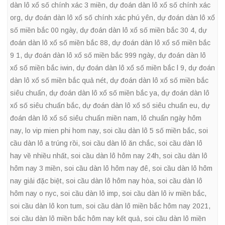
dàn lô xổ số chính xác 3 miền
,
dự đoán dàn lô xổ số chính xác
org
,
dự đoán dàn lô xổ số chính xác phú yên
,
dự đoán dàn lô xổ
số miền bắc 00 ngày
,
dự đoán dàn lô xổ số miền bắc 30 4
,
dự
đoán dàn lô xổ số miền bắc 88
,
dự đoán dàn lô xổ số miền bắc
9 1
,
dự đoán dàn lô xổ số miền bắc 999 ngày
,
dự đoán dàn lô
xổ số miền bắc iwin
,
dự đoán dàn lô xổ số miền bắc l 9
,
dự đoán
dàn lô xổ số miền bắc quả nét
,
dự đoán dàn lô xổ số miền bắc
siêu chuẩn
,
dự đoán dàn lô xổ số miền bắc ya
,
dự đoán dàn lô
xổ số siêu chuẩn bắc
,
dự đoán dàn lô xổ số siêu chuẩn eu
,
dự
đoán dàn lô xổ số siêu chuẩn miền nam
,
lô chuẩn ngày hôm
nay
,
lo vip mien phi hom nay
,
soi cầu dàn lô 5 số miền bắc
,
soi
cầu dàn lô a trúng rồi
,
soi cầu dàn lô ăn chắc
,
soi cầu dàn lô
hay về nhiều nhất
,
soi cầu dàn lô hôm nay 24h
,
soi cầu dàn lô
hôm nay 3 miền
,
soi cầu dàn lô hôm nay đê
,
soi cầu dàn lô hôm
nay giải đặc biệt
,
soi cầu dàn lô hôm nay hòa
,
soi cầu dàn lô
hôm nay o nyc
,
soi cầu dàn lô imp
,
soi cầu dàn lô iv miền bắc
,
soi cầu dàn lô kon tum
,
soi cầu dàn lô miền bắc hôm nay 2021
,
soi cầu dàn lô miền bắc hôm nay kết quả
,
soi cầu dàn lô miền