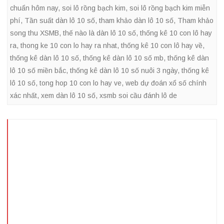
chuẩn hôm nay
,
soi lô rồng bạch kim
,
soi lô rồng bạch kim miễn
phí
,
Tần suất dàn lô 10 số
,
tham khảo dàn lô 10 số
,
Tham khảo
song thu XSMB
,
thế nào là dàn lô 10 số
,
thống kê 10 con lô hay
ra
,
thong ke 10 con lo hay ra nhat
,
thống kê 10 con lô hay về
,
thống kê dàn lô 10 số
,
thống kê dàn lô 10 số mb
,
thống kê dàn
lô 10 số miền bắc
,
thống kê dàn lô 10 số nuôi 3 ngày
,
thống kê
lô 10 số
,
tong hop 10 con lo hay ve
,
web dự đoán xổ số chính
xác nhất
,
xem dàn lô 10 số
,
xsmb soi cầu đánh lô de