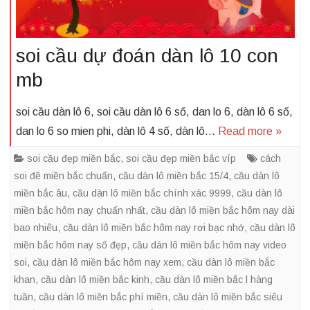
soi cầu dự đoán dàn lô 10 con
mb
soi cầu dàn lô 6, soi cầu dàn lô 6 số, dan lo 6, dàn lô 6 số,
dan lo 6 so mien phi, dàn lô 4 số, dàn lô…
Read more »
soi cầu đẹp miền bắc
,
soi cầu đẹp miền bắc víp
cách
soi đề miền bắc chuẩn
,
cầu dàn lô miền bắc 15/4
,
cầu dàn lô
miền bắc âu
,
cầu dàn lô miền bắc chính xác 9999
,
cầu dàn lô
miền bắc hôm nay chuẩn nhất
,
cầu dàn lô miền bắc hôm nay dài
bao nhiêu
,
cầu dàn lô miền bắc hôm nay rơi bạc nhớ
,
cầu dàn lô
miền bắc hôm nay số đẹp
,
cầu dàn lô miền bắc hôm nay video
soi
,
cầu dàn lô miền bắc hôm nay xem
,
cầu dàn lô miền bắc
khan
,
cầu dàn lô miền bắc kinh
,
cầu dàn lô miền bắc l hàng
tuần
,
cầu dàn lô miền bắc phí miền
,
cầu dàn lô miền bắc siêu