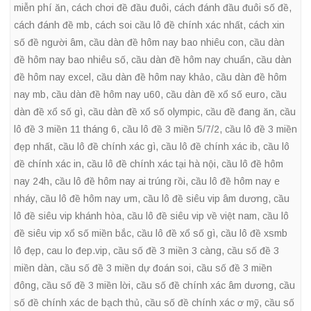
miễn phí ăn
,
cách chơi đề đầu đuôi
,
cách đánh đầu đuôi số đề
,
cách đánh đề mb
,
cách soi cầu lô đề chính xác nhất
,
cách xin
số đề người âm
,
cầu dàn đề hôm nay bao nhiêu con
,
cầu dàn
đề hôm nay bao nhiêu số
,
cầu dàn đề hôm nay chuẩn
,
cầu dàn
đề hôm nay excel
,
cầu dàn đề hôm nay khảo
,
cầu dàn đề hôm
nay mb
,
cầu dàn đề hôm nay u60
,
cầu dàn đề xổ số euro
,
cầu
dàn đề xổ số gì
,
cầu dàn đề xổ số olympic
,
cầu đề đang ăn
,
cầu
lô đề 3 miền 11 tháng 6
,
cầu lô đề 3 miền 5/7/2
,
cầu lô đề 3 miền
đẹp nhất
,
cầu lô đề chính xác gì
,
cầu lô đề chính xác ib
,
cầu lô
đề chính xác in
,
cầu lô đề chính xác tại hà nội
,
cầu lô đề hôm
nay 24h
,
cầu lô đề hôm nay ai trúng rồi
,
cầu lô đề hôm nay e
nháy
,
cầu lô đề hôm nay ưm
,
cầu lô đề siêu vip âm dương
,
cầu
lô đề siêu vip khánh hòa
,
cầu lô đề siêu vip về việt nam
,
cầu lô
đề siêu vip xổ số miền bắc
,
cầu lô đề xổ số gì
,
cầu lô đề xsmb
lô đẹp
,
cau lo đep.vip
,
cầu số đề 3 miền 3 càng
,
cầu số đề 3
miền dàn
,
cầu số đề 3 miền dự đoán soi
,
cầu số đề 3 miền
đông
,
cầu số đề 3 miền lời
,
cầu số đề chính xác âm dương
,
cầu
số đề chính xác de bạch thủ
,
cầu số đề chính xác ơ mỹ
,
cầu số