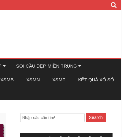
P
SOI CẦU ĐẸP MIỀN TRUNG
XSMB
XSMN
XSMT
KẾT QUẢ XỔ SỐ
SOI CẦU DỰ ĐOÁN BAO
LÔ MT
SOI CẦU DỰ ĐOÁN CẶP
XÍU CHỦ MT
Search
SOI CẦU DỰ ĐOÁN ĐẶC
BIỆT MT