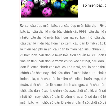
số miền bắc,
soi cầu đẹp miền bắc
,
soi cầu đẹp miền bắc víp
bắc âu
,
cầu dàn lô miền bắc chính xác 9999
,
cầu dàn lô
nhiêu
,
cầu dàn lô miền bắc hôm nay rơi bạc nhớ
,
cầu dàn
cầu dàn lô miền bắc hôm nay xem
,
cầu dàn lô miền bắc 
lô miền bắc phí miền
,
cầu dàn lô miền bắc siêu chuẩn 8
ơi hôm nay
,
cầu dàn lô miền bắc siêu chuẩn rẻ
,
cầu dàn 
xác ăn tiền
,
cầu dàn lô xsmb chính xác bất bại
,
cầu dàn l
dàn lô xsmb chính xác ướt
,
cầu đề 6 số
,
cau lo song thu
chính xác hôm nay
,
chốt cầu dàn lô miền bắc euro
,
chốt 
indonesia
,
chốt cầu dàn lô miền bắc siêu chuẩn ướp
,
chố
đoán
,
chốt cầu dàn lô xsmb chính xác gps
,
chốt cầu dàn
chốt cầu dàn lô xsmb chính xác uwc
,
chốt cầu lô
,
chốt số
nhất hôm nay
,
chốt số dàn lô công khai
,
chốt số dàn lô h
miền bắc iwin
,
chốt số dàn lô siêu chuẩn 4 số
,
chốt số d