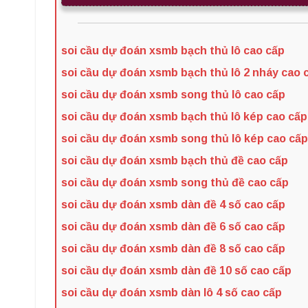
SOI CẦU DỰ ĐOÁN ĐẶC
BIỆT MN
XỔ SỐ MAX 4D
soi cầu dự đoán xsmb bạch thủ lô cao cấp
SOI CẦU DỰ ĐOÁN GIẢI
XỔ SỐ POWER 6/55
soi cầu dự đoán xsmb bạch thủ lô 2 nháy cao 
TÁM MN
soi cầu dự đoán xsmb song thủ lô cao cấp
SOI CẦU DỰ ĐOÁN LÔ 3
soi cầu dự đoán xsmb bạch thủ lô kép cao cấp
SỐ MN
soi cầu dự đoán xsmb song thủ lô kép cao cấp
soi cầu dự đoán xsmb bạch thủ đề cao cấp
SOI CẦU DỰ ĐOÁN SỚ
soi cầu dự đoán xsmb song thủ đề cao cấp
ĐẦU ĐUÔI GIẢI 8 MN
soi cầu dự đoán xsmb dàn đề 4 số cao cấp
SOI CẦU DỰ ĐOÁN SỚ
soi cầu dự đoán xsmb dàn đề 6 số cao cấp
ĐẦU ĐUÔI GIẢI ĐẶC BIỆT
soi cầu dự đoán xsmb dàn đề 8 số cao cấp
MN
soi cầu dự đoán xsmb dàn đề 10 số cao cấp
SOI CẦU DỰ ĐOÁN SONG
soi cầu dự đoán xsmb dàn lô 4 số cao cấp