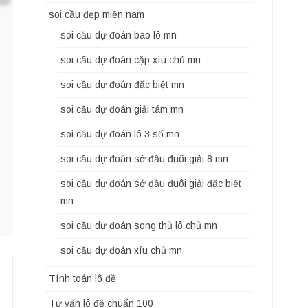
soi cầu đẹp miền nam
soi cầu dự đoán bao lô mn
soi cầu dự đoán cặp xíu chủ mn
soi cầu dự đoán đặc biệt mn
soi cầu dự đoán giải tám mn
soi cầu dự đoán lô 3 số mn
soi cầu dự đoán sớ đầu đuôi giải 8 mn
soi cầu dự đoán sớ đầu đuôi giải đặc biệt
mn
soi cầu dự đoán song thủ lô chủ mn
soi cầu dự đoán xíu chủ mn
Tính toán lô đề
Tư vấn lô đề chuẩn 100