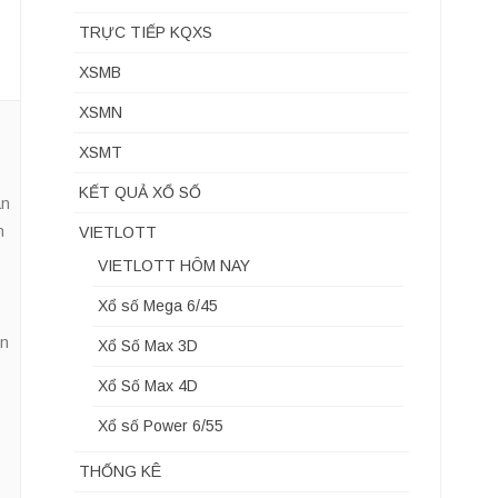
TRỰC TIẾP KQXS
XSMB
XSMN
XSMT
KẾT QUẢ XỔ SỐ
àn
n
VIETLOTT
VIETLOTT HÔM NAY
Xổ số Mega 6/45
ẩn
Xổ Số Max 3D
Xổ Số Max 4D
Xổ số Power 6/55
THỐNG KÊ