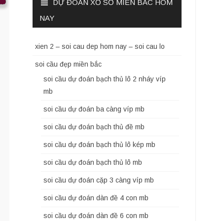
DỰ ĐOÁN XỔ SỐ MIỀN BẮC HÔM
NAY
SOI CẦU DỰ ĐOÁN GIẢI
TÁM MT
xien 2 – soi cau dep hom nay – soi cau lo
SOI CẦU DỰ ĐOÁN LÔ 3
soi cầu đẹp miền bắc
SỐ MT
soi cầu dự đoán bạch thủ lô 2 nháy víp
mb
SOI CẦU DỰ ĐOÁN SỚ
soi cầu dự đoán ba càng víp mb
ĐẦU ĐUÔI GIẢI 8 MT
soi cầu dự đoán bạch thủ đề mb
SOI CẦU DỰ ĐOÁN SỚ
soi cầu dự đoán bạch thủ lô kép mb
ĐẦU ĐUÔI GIẢI ĐẶC BIỆT
MT
soi cầu dự đoán bạch thủ lô mb
soi cầu dự đoán cặp 3 càng víp mb
SOI CẦU DỰ ĐOÁN SONG
soi cầu dự đoán dàn đề 4 con mb
THỦ LÔ CHỦ MT
soi cầu dự đoán dàn đề 6 con mb