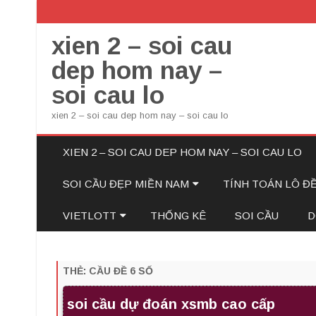
xien 2 – soi cau
dep hom nay –
soi cau lo
xien 2 – soi cau dep hom nay – soi cau lo
XIEN 2 – SOI CAU DEP HOM NAY – SOI CAU LO
SOI CẦU ĐẸP MIỀN NAM
TÍNH TOÁN LÔ Đ
VIETLOTT
THỐNG KÊ
SOI CẦU
D
SOI CẦU DỰ ĐOÁN BAO
LÔ MN
VIETLOTT HÔM NAY
SOI CẦU DỰ ĐOÁN CẶP
THẺ:
CẦU ĐỀ 6 SỐ
XỔ SỐ MEGA 6/45
XÍU CHỦ MN
soi cầu dự đoán xsmb cao cấp
XỔ SỐ MAX 3D