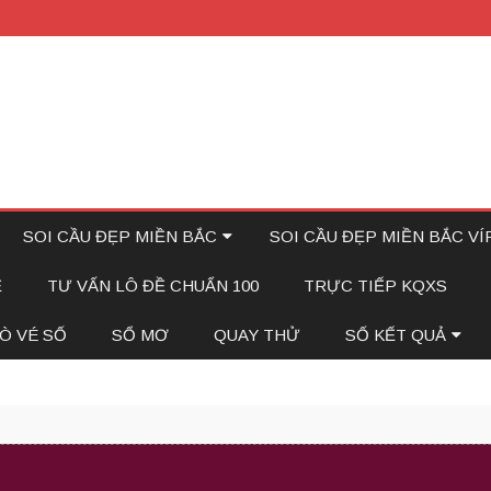
Skip
SOI CẦU ĐẸP MIỀN BẮC
SOI CẦU ĐẸP MIỀN BẮC VÍ
to
content
Ề
TƯ VẤN LÔ ĐỀ CHUẨN 100
TRỰC TIẾP KQXS
SOI CẦU DỰ ĐOÁN BẠCH
SOI CẦU DỰ ĐOÁN DÀN
THỦ LÔ 2 NHÁY VÍP MB
LÔ 6 CON MB
Ò VÉ SỐ
SỔ MƠ
QUAY THỬ
SỐ KẾT QUẢ
SOI CẦU DỰ ĐOÁN BA
SOI CẦU DỰ ĐOÁN DÀN
KQ XSMB 30 NGÀY
CÀNG VÍP MB
LÔ 8 CON MB
KQ XSMT 30 NGÀY
SOI CẦU DỰ ĐOÁN BẠCH
SOI CẦU DỰ ĐOÁN LÔ
THỦ ĐỀ MB
XIÊN 2 MB
KQ XSMN 30 NGÀY