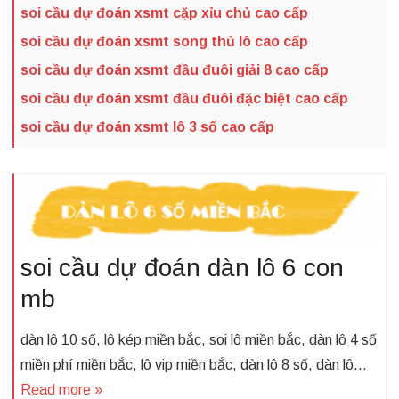
soi cầu dự đoán xsmt cặp xỉu chủ cao cấp
soi cầu dự đoán xsmt song thủ lô cao cấp
soi cầu dự đoán xsmt đầu đuôi giải 8 cao cấp
soi cầu dự đoán xsmt đầu đuôi đặc biệt cao cấp
soi cầu dự đoán xsmt lô 3 số cao cấp
soi cầu dự đoán dàn lô 6 con
mb
dàn lô 10 số, lô kép miền bắc, soi lô miền bắc, dàn lô 4 số
miền phí miền bắc, lô vip miền bắc, dàn lô 8 số, dàn lô…
Read more »