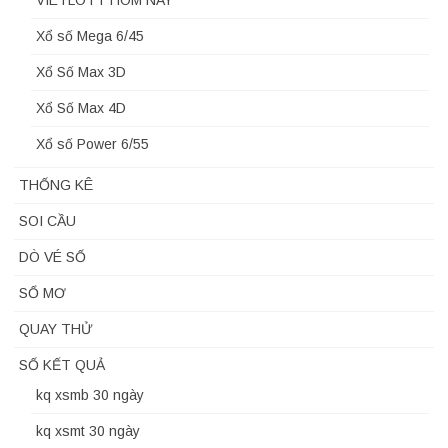
Xổ số Mega 6/45
Xổ Số Max 3D
Xổ Số Max 4D
Xổ số Power 6/55
THỐNG KÊ
SOI CẦU
DÒ VÉ SỐ
SỔ MƠ
QUAY THỬ
SỐ KẾT QUẢ
kq xsmb 30 ngày
kq xsmt 30 ngày