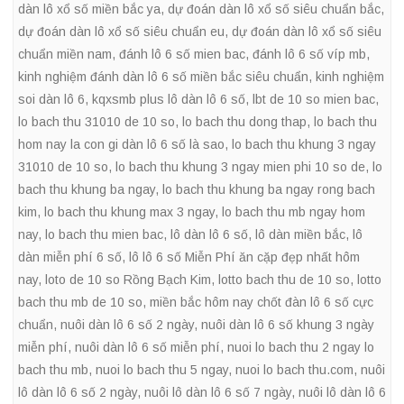
dàn lô xổ số miền bắc ya
,
dự đoán dàn lô xổ số siêu chuẩn bắc
,
dự đoán dàn lô xổ số siêu chuẩn eu
,
dự đoán dàn lô xổ số siêu
chuẩn miền nam
,
đánh lô 6 số mien bac
,
đánh lô 6 số víp mb
,
kinh nghiệm đánh dàn lô 6 số miền bắc siêu chuẩn
,
kinh nghiệm
soi dàn lô 6
,
kqxsmb plus lô dàn lô 6 số
,
lbt de 10 so mien bac
,
lo bach thu 31010 de 10 so
,
lo bach thu dong thap
,
lo bach thu
hom nay la con gi dàn lô 6 số là sao
,
lo bach thu khung 3 ngay
31010 de 10 so
,
lo bach thu khung 3 ngay mien phi 10 so de
,
lo
bach thu khung ba ngay
,
lo bach thu khung ba ngay rong bach
kim
,
lo bach thu khung max 3 ngay
,
lo bach thu mb ngay hom
nay
,
lo bach thu mien bac
,
lô dàn lô 6 số
,
lô dàn miền bắc
,
lô
dàn miễn phí 6 số
,
lô lô 6 số Miễn Phí ăn cặp đẹp nhất hôm
nay
,
loto de 10 so Rồng Bạch Kim
,
lotto bach thu de 10 so
,
lotto
bach thu mb de 10 so
,
miền bắc hôm nay chốt đàn lô 6 số cực
chuẩn
,
nuôi dàn lô 6 số 2 ngày
,
nuôi dàn lô 6 số khung 3 ngày
miễn phí
,
nuôi dàn lô 6 số miễn phí
,
nuoi lo bach thu 2 ngay lo
bach thu mb
,
nuoi lo bach thu 5 ngay
,
nuoi lo bach thu.com
,
nuôi
lô dàn lô 6 số 2 ngày
,
nuôi lô dàn lô 6 số 7 ngày
,
nuôi lô dàn lô 6