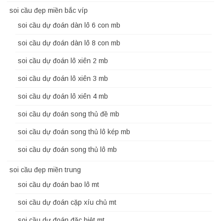
soi cầu đẹp miền bắc víp
soi cầu dự đoán dàn lô 6 con mb
soi cầu dự đoán dàn lô 8 con mb
soi cầu dự đoán lô xiên 2 mb
soi cầu dự đoán lô xiên 3 mb
soi cầu dự đoán lô xiên 4 mb
soi cầu dự đoán song thủ đề mb
soi cầu dự đoán song thủ lô kép mb
soi cầu dự đoán song thủ lô mb
soi cầu đẹp miền trung
soi cầu dự đoán bao lô mt
soi cầu dự đoán cặp xíu chủ mt
soi cầu dự đoán đặc biệt mt