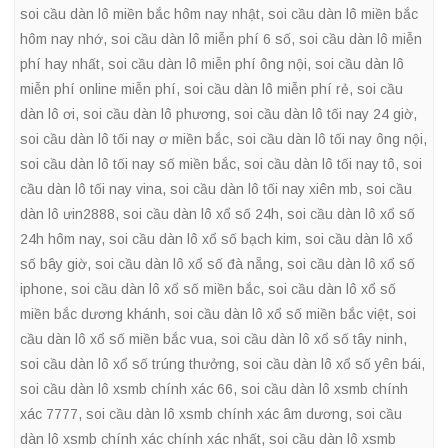
soi cầu dàn lô miền bắc hôm nay nhật
,
soi cầu dàn lô miền bắc
hôm nay nhớ
,
soi cầu dàn lô miễn phí 6 số
,
soi cầu dàn lô miễn
phí hay nhất
,
soi cầu dàn lô miễn phí ông nội
,
soi cầu dàn lô
miễn phí online miễn phí
,
soi cầu dàn lô miễn phí rẻ
,
soi cầu
dàn lô ơi
,
soi cầu dàn lô phương
,
soi cầu dàn lô tối nay 24 giờ
,
soi cầu dàn lô tối nay ơ miền bắc
,
soi cầu dàn lô tối nay ông nội
,
soi cầu dàn lô tối nay số miền bắc
,
soi cầu dàn lô tối nay tô
,
soi
cầu dàn lô tối nay vina
,
soi cầu dàn lô tối nay xiên mb
,
soi cầu
dàn lô ưin2888
,
soi cầu dàn lô xổ số 24h
,
soi cầu dàn lô xổ số
24h hôm nay
,
soi cầu dàn lô xổ số bạch kim
,
soi cầu dàn lô xổ
số bây giờ
,
soi cầu dàn lô xổ số đà nẵng
,
soi cầu dàn lô xổ số
iphone
,
soi cầu dàn lô xổ số miền bắc
,
soi cầu dàn lô xổ số
miền bắc dương khánh
,
soi cầu dàn lô xổ số miền bắc việt
,
soi
cầu dàn lô xổ số miền bắc vua
,
soi cầu dàn lô xổ số tây ninh
,
soi cầu dàn lô xổ số trúng thưởng
,
soi cầu dàn lô xổ số yên bái
,
soi cầu dàn lô xsmb chính xác 66
,
soi cầu dàn lô xsmb chính
xác 7777
,
soi cầu dàn lô xsmb chính xác âm dương
,
soi cầu
dàn lô xsmb chính xác chính xác nhất
,
soi cầu dàn lô xsmb