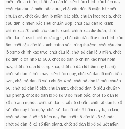
miền bắc an toàn
,
chốt cầu dàn lô miền bắc chính xác hôm nay
,
chốt cầu dàn lô miền bắc euro
,
chốt cầu dàn lô miền bắc siêu
chuẩn an
,
chốt cầu dàn lô miền bắc siêu chuẩn indonesia
,
chốt
cầu dàn lô miền bắc siêu chuẩn ướp
,
chốt cầu dàn lô xsmb
chính xác 70
,
chốt cầu dàn lô xsmb chính xác dự đoán
,
chốt
cầu dàn lô xsmb chính xác gps
,
chốt cầu dàn lô xsmb chính xác
ôm
,
chốt cầu dàn lô xsmb chính xác trúng thưởng
,
chốt cầu dàn
lô xsmb chính xác uwc
,
chốt cầu lô
,
chốt số dàn lô 3 miền
,
chốt
số dàn lô chính xác 600
,
chốt số dàn lô chính xác nhất hôm
nay
,
chốt số dàn lô công khai
,
chốt số dàn lô hôm nay hà nội
,
chốt số dàn lô hôm nay miền bắc ngày
,
chốt số dàn lô miền bắc
iwin
,
chốt số dàn lô siêu chuẩn 4 số
,
chốt số dàn lô siêu chuẩn
66
,
chốt số dàn lô siêu chuẩn mpt
,
chốt số dàn lô siêu chuẩn y
hải phòng
,
chốt số dàn lô xổ số 8 số miền bắc
,
chốt số dàn lô
xổ số anh nghèo
,
chốt số dàn lô xổ số chuẩn
,
chốt số dàn lô xổ
số hôm nay bắc ngày
,
chốt số dàn lô xổ số hôm nay bạch kim
,
chốt số dàn lô xổ số hôm nay êm
,
chốt số dàn lô xổ số indo
,
chốt số dàn lô xổ số tiền giang
,
chốt số dàn lô xổ số ướt miền