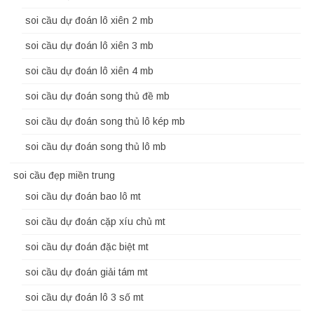
soi cầu dự đoán lô xiên 2 mb
soi cầu dự đoán lô xiên 3 mb
soi cầu dự đoán lô xiên 4 mb
soi cầu dự đoán song thủ đề mb
soi cầu dự đoán song thủ lô kép mb
soi cầu dự đoán song thủ lô mb
soi cầu đẹp miền trung
soi cầu dự đoán bao lô mt
soi cầu dự đoán cặp xíu chủ mt
soi cầu dự đoán đặc biệt mt
soi cầu dự đoán giải tám mt
soi cầu dự đoán lô 3 số mt