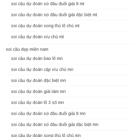
soi cầu dự đoán sớ đầu đuôi giải 8 mt
soi cầu dự đoán sớ đầu đuôi giải đặc biệt mt
soi cầu dự đoán song thủ lô chủ mt
soi cầu dự đoán xíu chủ mt
soi cầu đẹp miền nam
soi cầu dự đoán bao lô mn
soi cầu dự đoán cặp xíu chủ mn
soi cầu dự đoán đặc biệt mn
soi cầu dự đoán giải tám mn
soi cầu dự đoán lô 3 số mn
soi cầu dự đoán sớ đầu đuôi giải 8 mn
soi cầu dự đoán sớ đầu đuôi giải đặc biệt mn
soi cầu dự đoán song thủ lô chủ mn