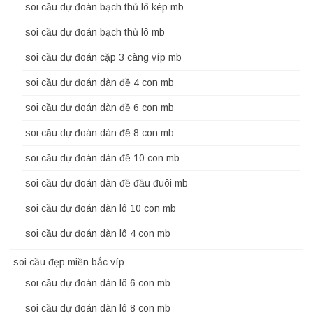
soi cầu dự đoán bạch thủ lô kép mb
soi cầu dự đoán bạch thủ lô mb
soi cầu dự đoán cặp 3 càng víp mb
soi cầu dự đoán dàn đề 4 con mb
soi cầu dự đoán dàn đề 6 con mb
soi cầu dự đoán dàn đề 8 con mb
soi cầu dự đoán dàn đề 10 con mb
soi cầu dự đoán dàn đề đầu đuôi mb
soi cầu dự đoán dàn lô 10 con mb
soi cầu dự đoán dàn lô 4 con mb
soi cầu đẹp miền bắc víp
soi cầu dự đoán dàn lô 6 con mb
soi cầu dự đoán dàn lô 8 con mb