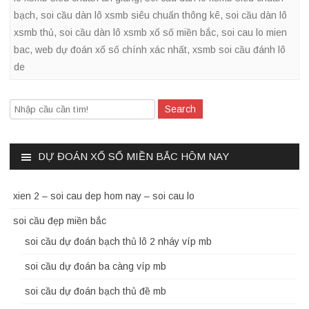
bạch
,
soi cầu dàn lô xsmb siêu chuẩn thông kê
,
soi cầu dàn lô
xsmb thủ
,
soi cầu dàn lô xsmb xổ số miền bắc
,
soi cau lo mien
bac
,
web dự đoán xổ số chính xác nhất
,
xsmb soi cầu đánh lô
de
Search
DỰ ĐOÁN XỔ SỐ MIỀN BẮC HÔM NAY
xien 2 – soi cau dep hom nay – soi cau lo
soi cầu đẹp miền bắc
soi cầu dự đoán bạch thủ lô 2 nháy víp mb
soi cầu dự đoán ba càng víp mb
soi cầu dự đoán bạch thủ đề mb