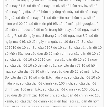
hôm nay 31 5
,
số đề hôm nay em ơi
,
số đề hôm nay is
,
số đề
hôm nay ông địa
,
số đề hôm nay ông nội mày
,
số đề hôm nay
ông tà
,
số đề hôm nay u21
,
số đề miền nam hôm nay
,
số đề
miễn phí 00 99
,
số đề miễn phí 95
,
số đề miễn phí google
,
số
đề miễn phí ước
,
số đề miền trung hôm nay
,
số đề ngày mai 4
tháng 7
,
số đề ngày mai 8 tháng 7
,
số đề ngày mai 8/6
,
số đề
ngày mai ô tô
,
số đề ngày mai quả
,
soi 10 dàn đề
,
Soi cầu
101010 de 10 so
,
Soi cầu 2107 de 10 so
,
Soi cầu bắt dàn đề 10
số Miền Bắc
,
soi cầu dàn đề 10 miễn phí
,
soi cầu dàn đề 10 số
,
soi cầu dàn đề 10 số 1010 com
,
soi cầu dàn đề 10 số 3 ngày
,
soi cầu dàn đề 10 số de miền bắc
,
soi cầu dàn đề 10 số hôm
nay
,
soi cầu dàn đề 10 số mb
,
soi cầu dàn đề 10 số miền bắc
,
Soi cầu dàn đề 10 số miền Bắc miễn phí
,
soi cầu dàn đề 10 số
miễn phí
,
soi cầu dàn đề chính xác 100 inch
,
soi cầu dàn đề
chính xác 100 miền bắc
,
soi cầu dàn đề chính xác 100 ướt
,
soi
cầu dàn đề chính xác 100 uy tín
,
soi cầu dàn đề chính xác 100
xsmb
,
soi cầu dàn đề chính xác miền bắc
,
soi cầu dàn đề hôm