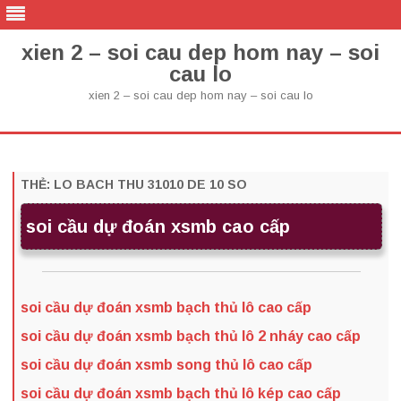
xien 2 – soi cau dep hom nay – soi
cau lo
xien 2 – soi cau dep hom nay – soi cau lo
Skip
to
content
THẺ:
LO BACH THU 31010 DE 10 SO
soi cầu dự đoán xsmb cao cấp
soi cầu dự đoán xsmb bạch thủ lô cao cấp
soi cầu dự đoán xsmb bạch thủ lô 2 nháy cao cấp
soi cầu dự đoán xsmb song thủ lô cao cấp
soi cầu dự đoán xsmb bạch thủ lô kép cao cấp