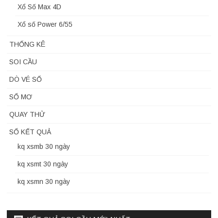
Xổ Số Max 4D
Xổ số Power 6/55
THỐNG KÊ
SOI CẦU
DÒ VÉ SỐ
SỔ MƠ
QUAY THỬ
SỐ KẾT QUẢ
kq xsmb 30 ngày
kq xsmt 30 ngày
kq xsmn 30 ngày