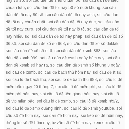
nay 70 số
,
soi cầu dàn đề siêu chuẩn 00
,
soi cầu dàn đề siêu
chuẩn loto
,
soi cầu dàn đề tối nay 50 số nuôi khung
,
soi cầu
dàn đề tối nay 80 số
,
soi cầu dàn đề tối nay asia
,
soi cầu dàn
đề tối nay chuẩn nhất
,
soi cầu dàn đề tối nay duc
,
soi cầu dàn
đề tối nay euro
,
soi cầu dàn đề tối nay lô tô
,
soi cầu dàn đề tối
nay nhiều số
,
soi cầu dàn đề tối nay phap
,
soi cầu dàn đề xổ số
36 số
,
soi cầu dàn đề xổ số 868
,
soi cầu dàn đề xổ số daklak
,
soi cầu dàn đề xổ số ê tô
,
soi cầu dàn đề xsmb 888
,
soi cầu
dàn đề xsmb 999
,
soi cầu dàn đề xsmb ngày hôm nay
,
soi cầu
dàn đề xsmb số hay ra
,
soi cầu dàn đề xsmb số khung 3 ngày
,
soi cau de xsmb
,
soi cầu đề bạch thủ hôm nay
,
soi cầu đề ít số
,
soi cau lo de bach thu
,
soi cau lo de bach thu 888
,
soi cầu lô đề
miền bắc ngày 20 tháng 7
,
soi cầu lô đề miễn phí
,
soi cầu lô đề
miễn phí hôm nay
,
soi cầu lô đề tiền giang hôm nay
,
soi cầu lô
đề vip miền bắc
,
soi cầu lô đề xsmb
,
soi cầu lô đề xsmb 4/5/2
,
soi cầu lô đề xsmb quảng ninh
,
soi cầu lô đề xsmb youtube
,
soi
cầu số đề hôm nay
,
soi dàn đề hôm nay
,
soi kèo số đề hôm nay
,
thống kê số đề hôm nay
,
tư vấn số đề hôm nay
,
xem soi cầu lô