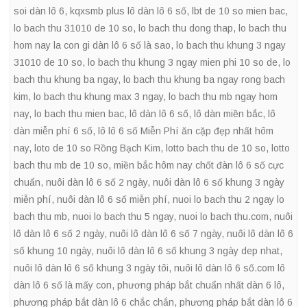
soi dàn lô 6
,
kqxsmb plus lô dàn lô 6 số
,
lbt de 10 so mien bac
,
lo bach thu 31010 de 10 so
,
lo bach thu dong thap
,
lo bach thu
hom nay la con gi dàn lô 6 số là sao
,
lo bach thu khung 3 ngay
31010 de 10 so
,
lo bach thu khung 3 ngay mien phi 10 so de
,
lo
bach thu khung ba ngay
,
lo bach thu khung ba ngay rong bach
kim
,
lo bach thu khung max 3 ngay
,
lo bach thu mb ngay hom
nay
,
lo bach thu mien bac
,
lô dàn lô 6 số
,
lô dàn miền bắc
,
lô
dàn miễn phí 6 số
,
lô lô 6 số Miễn Phí ăn cặp đẹp nhất hôm
nay
,
loto de 10 so Rồng Bạch Kim
,
lotto bach thu de 10 so
,
lotto
bach thu mb de 10 so
,
miền bắc hôm nay chốt đàn lô 6 số cực
chuẩn
,
nuôi dàn lô 6 số 2 ngày
,
nuôi dàn lô 6 số khung 3 ngày
miễn phí
,
nuôi dàn lô 6 số miễn phí
,
nuoi lo bach thu 2 ngay lo
bach thu mb
,
nuoi lo bach thu 5 ngay
,
nuoi lo bach thu.com
,
nuôi
lô dàn lô 6 số 2 ngày
,
nuôi lô dàn lô 6 số 7 ngày
,
nuôi lô dàn lô 6
số khung 10 ngày
,
nuôi lô dàn lô 6 số khung 3 ngày dep nhat
,
nuôi lô dàn lô 6 số khung 3 ngày tôi
,
nuôi lô dàn lô 6 số.com lô
dàn lô 6 số là mấy con
,
phương pháp bắt chuẩn nhất dàn 6 lô
,
phương pháp bắt dàn lô 6 chắc chắn
,
phương pháp bắt dàn lô 6