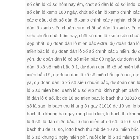
số dàn lô xổ số hôm nay êm
,
chốt số dàn lô xổ số indo
,
c
số dàn lô xsmb 100 ngày
,
chốt số dàn lô xsmb chính xá
xác ơ đâu
,
chốt số dàn lô xsmb chính xác y nghia
,
chốt s
dàn lô xsmb siêu chuẩn euro
,
chốt số dàn lô xsmb siêu 
siêu chuẩn nhất hôm nay
,
chốt số dàn lô xsmb siêu chu
đẹp nhất
,
dự đoán dàn lô miền bắc extra
,
dự đoán dàn lô
miền bắc lô
,
dự đoán dàn lô xổ số chính xác 3 miền
,
dự đ
yên
,
dự đoán dàn lô xổ số miền bắc 00 ngày
,
dự đoán dà
dàn lô xổ số miền bắc 9 1
,
dự đoán dàn lô xổ số miền bắ
miền bắc l 9
,
dự đoán dàn lô xổ số miền bắc quả nét
,
dự 
ya
,
dự đoán dàn lô xổ số siêu chuẩn bắc
,
dự đoán dàn lô
lô 6 số mien bac
,
đánh lô 6 số víp mb
,
kinh nghiệm đánh 
lô dàn lô 6 số
,
lbt de 10 so mien bac
,
lo bach thu 31010 
số là sao
,
lo bach thu khung 3 ngay 31010 de 10 so
,
lo 
bach thu khung ba ngay rong bach kim
,
lo bach thu khun
lô 6 số
,
lô dàn miền bắc
,
lô dàn miễn phí 6 số
,
lô lô 6 s
bach thu de 10 so
,
lotto bach thu mb de 10 so
,
miền bắc 
lô 6 số khung 3 ngày miễn phí
,
nuôi dàn lô 6 số miễn phí