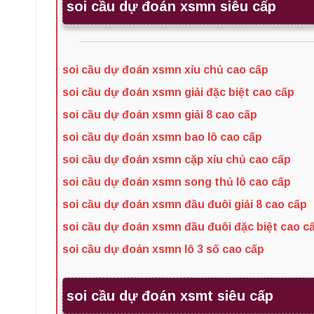
soi cầu dự đoán xsmn siêu cấp
soi cầu dự đoán xsmn xỉu chủ cao cấp
soi cầu dự đoán xsmn giải đặc biệt cao cấp
soi cầu dự đoán xsmn giải 8 cao cấp
soi cầu dự đoán xsmn bao lô cao cấp
soi cầu dự đoán xsmn cặp xỉu chủ cao cấp
soi cầu dự đoán xsmn song thủ lô cao cấp
soi cầu dự đoán xsmn đầu đuôi giải 8 cao cấp
soi cầu dự đoán xsmn đầu đuôi đặc biệt cao c
soi cầu dự đoán xsmn lô 3 số cao cấp
soi cầu dự đoán xsmt siêu cấp