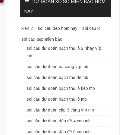
DỰ ĐOÁN XỔ SỐ MIỀN BẮC HÔM
NAY
SOI CẦU DỰ ĐOÁN GIẢI
TÁM MT
xien 2 – soi cau dep hom nay – soi cau lo
SOI CẦU DỰ ĐOÁN LÔ 3
soi cầu đẹp miền bắc
SỐ MT
soi cầu dự đoán bạch thủ lô 2 nháy víp
mb
SOI CẦU DỰ ĐOÁN SỚ
soi cầu dự đoán ba càng víp mb
ĐẦU ĐUÔI GIẢI 8 MT
soi cầu dự đoán bạch thủ đề mb
SOI CẦU DỰ ĐOÁN SỚ
soi cầu dự đoán bạch thủ lô kép mb
ĐẦU ĐUÔI GIẢI ĐẶC BIỆT
MT
soi cầu dự đoán bạch thủ lô mb
soi cầu dự đoán cặp 3 càng víp mb
SOI CẦU DỰ ĐOÁN SONG
soi cầu dự đoán dàn đề 4 con mb
THỦ LÔ CHỦ MT
soi cầu dự đoán dàn đề 6 con mb