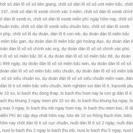
hốt số dàn lô xổ số tiền giang
,
chốt số dàn lô xổ số ướt miền bắc
,
chốt
c 247
,
chốt số dàn lô xsmb chính xác 3 miền
,
chốt số dàn lô xsmb chín
ố dàn lô xsmb in
,
chốt số dàn lô xsmb miễn phí ngày hôm nay
,
chốt số
chuẩn indo
,
chốt số dàn lô xsmb siêu chuẩn loto
,
chốt số dàn lô xsmb
ẩn php
,
chốt số lô dự đoán
,
dàn lô 6 con mb
,
dự đoán dàn lô miền bắc
 miền bắc gan
,
dự đoán dàn lô miền bắc giờ hoàng đạo
,
dự đoán dàn l
oán dàn lô xổ số chính xác org
,
dự đoán dàn lô xổ số chính xác phú
n lô xổ số miền bắc 30 4
,
dự đoán dàn lô xổ số miền bắc 88
,
dự đoán
c 999 ngày
,
dự đoán dàn lô xổ số miền bắc iwin
,
dự đoán dàn lô xổ số
đoán dàn lô xổ số miền bắc siêu chuẩn
,
dự đoán dàn lô xổ số miền bắ
 xổ số siêu chuẩn eu
,
dự đoán dàn lô xổ số siêu chuẩn miền nam
,
đán
dàn lô 6 số miền bắc siêu chuẩn
,
kinh nghiệm soi dàn lô 6
,
kqxsmb pl
de 10 so
,
lo bach thu dong thap
,
lo bach thu hom nay la con gi dàn lô 6
bach thu khung 3 ngay mien phi 10 so de
,
lo bach thu khung ba ngay
,
lo
g max 3 ngay
,
lo bach thu mb ngay hom nay
,
lo bach thu mien bac
,
lô d
ố Miễn Phí ăn cặp đẹp nhất hôm nay
,
loto de 10 so Rồng Bạch Kim
,
lotto
hôm nay chốt đàn lô 6 số cực chuẩn
,
nuôi dàn lô 6 số 2 ngày
,
nuôi dàn
,
nuoi lo bach thu 2 ngay lo bach thu mb
,
nuoi lo bach thu 5 ngay
,
nuoi 