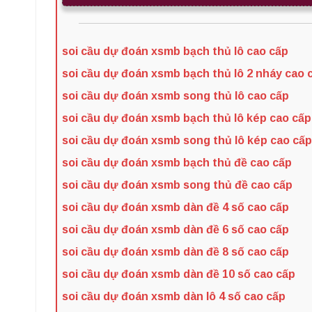
SOI CẦU DỰ ĐOÁN ĐẶC
BIỆT MN
XỔ SỐ MAX 4D
soi cầu dự đoán xsmb bạch thủ lô cao cấp
SOI CẦU DỰ ĐOÁN GIẢI
XỔ SỐ POWER 6/55
soi cầu dự đoán xsmb bạch thủ lô 2 nháy cao 
TÁM MN
soi cầu dự đoán xsmb song thủ lô cao cấp
SOI CẦU DỰ ĐOÁN LÔ 3
soi cầu dự đoán xsmb bạch thủ lô kép cao cấp
SỐ MN
soi cầu dự đoán xsmb song thủ lô kép cao cấp
soi cầu dự đoán xsmb bạch thủ đề cao cấp
SOI CẦU DỰ ĐOÁN SỚ
soi cầu dự đoán xsmb song thủ đề cao cấp
ĐẦU ĐUÔI GIẢI 8 MN
soi cầu dự đoán xsmb dàn đề 4 số cao cấp
SOI CẦU DỰ ĐOÁN SỚ
soi cầu dự đoán xsmb dàn đề 6 số cao cấp
ĐẦU ĐUÔI GIẢI ĐẶC BIỆT
soi cầu dự đoán xsmb dàn đề 8 số cao cấp
MN
soi cầu dự đoán xsmb dàn đề 10 số cao cấp
SOI CẦU DỰ ĐOÁN SONG
soi cầu dự đoán xsmb dàn lô 4 số cao cấp