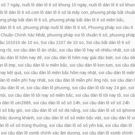
6 số 7 ngày
,
nuôi lô dàn lô 6 số khung 10 ngày
,
nuôi lô dàn lô 6 số khu
ôi lô dàn lô 6 số.com lô dàn lô 6 số là mấy con
,
phương pháp bắt chuẩ
ng pháp bắt dàn lô 6 số
,
phương pháp bắt dàn lô 6 số miền bắc
,
dàn lô 6 số
,
phương pháp nuôi lô dàn lô 6 số
,
Phương pháp soi cầu 6
 Chuẩn Chính Xác Nhất
,
phương pháp soi lô chuẩn 6 số
,
phương phá
cầu 101010 de 10 so
,
Soi cầu 2107 de 10 so
,
Soi cầu bắt dàn lô 6 số
úng rồi
,
soi cầu dàn lô ăn chắc
,
soi cầu dàn lô hay về nhiều nhất
,
soi c
cầu dàn lô hôm nay đê
,
soi cầu dàn lô hôm nay giải đặc biệt
,
soi cầu d
n lô imp
,
soi cầu dàn lô iv miền bắc
,
soi cầu dàn lô kon tum
,
soi cầu d
nay kết quả
,
soi cầu dàn lô miền bắc hôm nay nhật
,
soi cầu dàn lô miề
dàn lô miễn phí hay nhất
,
soi cầu dàn lô miễn phí ông nội
,
soi cầu dàn 
cầu dàn lô ơi
,
soi cầu dàn lô phương
,
soi cầu dàn lô tối nay 24 giờ
,
soi
nội
,
soi cầu dàn lô tối nay số miền bắc
,
soi cầu dàn lô tối nay tô
,
soi c
u dàn lô ưin2888
,
soi cầu dàn lô xổ số 24h
,
soi cầu dàn lô xổ số 24h
ổ số bây giờ
,
soi cầu dàn lô xổ số đà nẵng
,
soi cầu dàn lô xổ số iphon
n bắc dương khánh
,
soi cầu dàn lô xổ số miền bắc việt
,
soi cầu dàn lô x
àn lô xổ số trúng thưởng
,
soi cầu dàn lô xổ số yên bái
,
soi cầu dàn lô
,
soi cầu dàn lô xsmb chính xác âm dương
,
soi cầu dàn lô xsmb chính