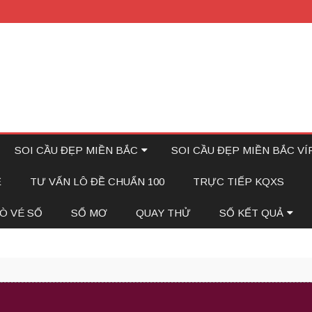
Skip
SOI CẦU ĐẸP MIỀN BẮC
SOI CẦU ĐẸP MIỀN BẮC VÍ
to
content
Ề
TƯ VẤN LÔ ĐỀ CHUẨN 100
TRỰC TIẾP KQXS
SOI CẦU DỰ ĐOÁN BẠCH
SOI CẦU DỰ ĐOÁN DÀN
THỦ LÔ 2 NHÁY VÍP MB
LÔ 6 CON MB
Ò VÉ SỐ
SỔ MƠ
QUAY THỬ
SỐ KẾT QUẢ
SOI CẦU DỰ ĐOÁN BA
SOI CẦU DỰ ĐOÁN DÀN
KQ XSMB 30 NGÀY
CÀNG VÍP MB
LÔ 8 CON MB
KQ XSMT 30 NGÀY
SOI CẦU DỰ ĐOÁN BẠCH
SOI CẦU DỰ ĐOÁN LÔ
THỦ ĐỀ MB
XIÊN 2 MB
KQ XSMN 30 NGÀY