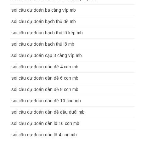
soi cầu dự đoán ba càng víp mb
soi cầu dự đoán bạch thủ đề mb
soi cầu dự đoán bạch thủ lô kép mb
soi cầu dự đoán bạch thủ lô mb
soi cầu dự đoán cặp 3 càng víp mb
soi cầu dự đoán dàn đề 4 con mb
soi cầu dự đoán dàn đề 6 con mb
soi cầu dự đoán dàn đề 8 con mb
soi cầu dự đoán dàn đề 10 con mb
soi cầu dự đoán dàn đề đầu đuôi mb
soi cầu dự đoán dàn lô 10 con mb
soi cầu dự đoán dàn lô 4 con mb