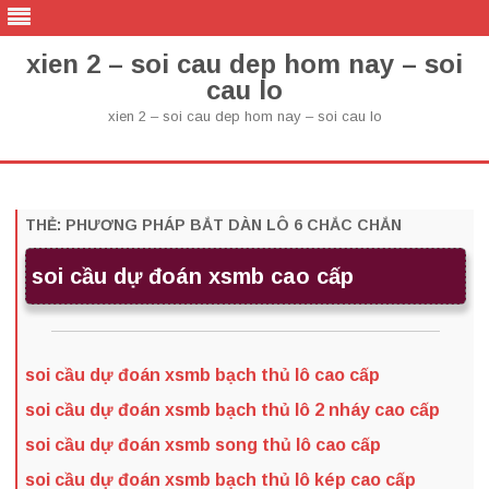
xien 2 – soi cau dep hom nay – soi
cau lo
xien 2 – soi cau dep hom nay – soi cau lo
Skip
to
content
THẺ:
PHƯƠNG PHÁP BẮT DÀN LÔ 6 CHẮC CHẮN
soi cầu dự đoán xsmb cao cấp
soi cầu dự đoán xsmb bạch thủ lô cao cấp
soi cầu dự đoán xsmb bạch thủ lô 2 nháy cao cấp
soi cầu dự đoán xsmb song thủ lô cao cấp
soi cầu dự đoán xsmb bạch thủ lô kép cao cấp