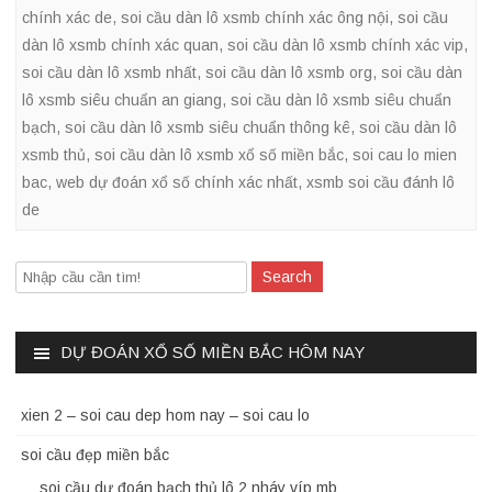
chính xác de
,
soi cầu dàn lô xsmb chính xác ông nội
,
soi cầu
dàn lô xsmb chính xác quan
,
soi cầu dàn lô xsmb chính xác vip
,
soi cầu dàn lô xsmb nhất
,
soi cầu dàn lô xsmb org
,
soi cầu dàn
lô xsmb siêu chuẩn an giang
,
soi cầu dàn lô xsmb siêu chuẩn
bạch
,
soi cầu dàn lô xsmb siêu chuẩn thông kê
,
soi cầu dàn lô
xsmb thủ
,
soi cầu dàn lô xsmb xổ số miền bắc
,
soi cau lo mien
bac
,
web dự đoán xổ số chính xác nhất
,
xsmb soi cầu đánh lô
de
Search
DỰ ĐOÁN XỔ SỐ MIỀN BẮC HÔM NAY
xien 2 – soi cau dep hom nay – soi cau lo
soi cầu đẹp miền bắc
soi cầu dự đoán bạch thủ lô 2 nháy víp mb