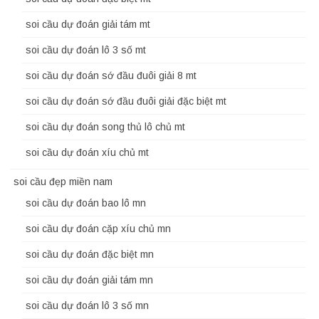
soi cầu dự đoán giải tám mt
soi cầu dự đoán lô 3 số mt
soi cầu dự đoán sớ đầu đuôi giải 8 mt
soi cầu dự đoán sớ đầu đuôi giải đặc biệt mt
soi cầu dự đoán song thủ lô chủ mt
soi cầu dự đoán xíu chủ mt
soi cầu đẹp miền nam
soi cầu dự đoán bao lô mn
soi cầu dự đoán cặp xíu chủ mn
soi cầu dự đoán đặc biệt mn
soi cầu dự đoán giải tám mn
soi cầu dự đoán lô 3 số mn