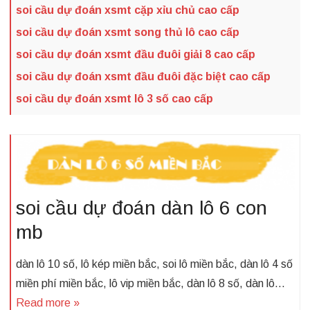
soi cầu dự đoán xsmt cặp xỉu chủ cao cấp
soi cầu dự đoán xsmt song thủ lô cao cấp
soi cầu dự đoán xsmt đầu đuôi giải 8 cao cấp
soi cầu dự đoán xsmt đầu đuôi đặc biệt cao cấp
soi cầu dự đoán xsmt lô 3 số cao cấp
soi cầu dự đoán dàn lô 6 con
mb
dàn lô 10 số, lô kép miền bắc, soi lô miền bắc, dàn lô 4 số
miền phí miền bắc, lô vip miền bắc, dàn lô 8 số, dàn lô…
Read more »