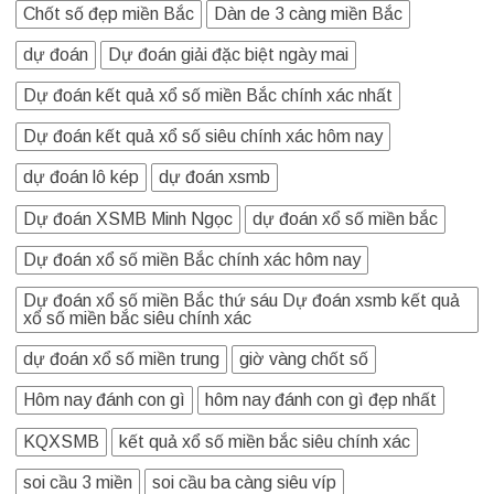
Chốt số đẹp miền Bắc
Dàn de 3 càng miền Bắc
dự đoán
Dự đoán giải đặc biệt ngày mai
Dự đoán kết quả xổ số miền Bắc chính xác nhất
Dự đoán kết quả xổ số siêu chính xác hôm nay
dự đoán lô kép
dự đoán xsmb
Dự đoán XSMB Minh Ngọc
dự đoán xổ số miền bắc
Dự đoán xổ số miền Bắc chính xác hôm nay
Dự đoán xổ số miền Bắc thứ sáu Dự đoán xsmb kết quả
xổ số miền bắc siêu chính xác
dự đoán xổ số miền trung
giờ vàng chốt số
Hôm nay đánh con gì
hôm nay đánh con gì đẹp nhất
KQXSMB
kết quả xổ số miền bắc siêu chính xác
soi cầu 3 miền
soi cầu ba càng siêu víp