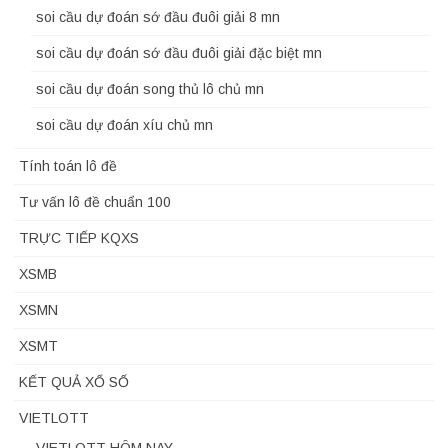
soi cầu dự đoán sớ đầu đuôi giải 8 mn
soi cầu dự đoán sớ đầu đuôi giải đặc biệt mn
soi cầu dự đoán song thủ lô chủ mn
soi cầu dự đoán xíu chủ mn
Tính toán lô đề
Tư vấn lô đề chuẩn 100
TRỰC TIẾP KQXS
XSMB
XSMN
XSMT
KẾT QUẢ XỔ SỐ
VIETLOTT
VIETLOTT HÔM NAY