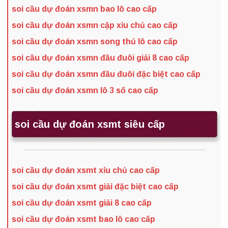
soi cầu dự đoán xsmn bao lô cao cấp
soi cầu dự đoán xsmn cặp xỉu chủ cao cấp
soi cầu dự đoán xsmn song thủ lô cao cấp
soi cầu dự đoán xsmn đầu đuôi giải 8 cao cấp
soi cầu dự đoán xsmn đầu đuôi đặc biệt cao cấp
soi cầu dự đoán xsmn lô 3 số cao cấp
soi cầu dự đoán xsmt siêu cấp
soi cầu dự đoán xsmt xỉu chủ cao cấp
soi cầu dự đoán xsmt giải đặc biệt cao cấp
soi cầu dự đoán xsmt giải 8 cao cấp
soi cầu dự đoán xsmt bao lô cao cấp