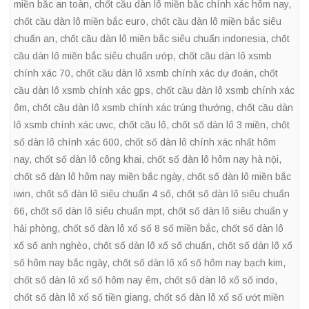
miền bắc an toàn
,
chốt cầu dàn lô miền bắc chính xác hôm nay
,
chốt cầu dàn lô miền bắc euro
,
chốt cầu dàn lô miền bắc siêu
chuẩn an
,
chốt cầu dàn lô miền bắc siêu chuẩn indonesia
,
chốt
cầu dàn lô miền bắc siêu chuẩn ướp
,
chốt cầu dàn lô xsmb
chính xác 70
,
chốt cầu dàn lô xsmb chính xác dự đoán
,
chốt
cầu dàn lô xsmb chính xác gps
,
chốt cầu dàn lô xsmb chính xác
ôm
,
chốt cầu dàn lô xsmb chính xác trúng thưởng
,
chốt cầu dàn
lô xsmb chính xác uwc
,
chốt cầu lô
,
chốt số dàn lô 3 miền
,
chốt
số dàn lô chính xác 600
,
chốt số dàn lô chính xác nhất hôm
nay
,
chốt số dàn lô công khai
,
chốt số dàn lô hôm nay hà nội
,
chốt số dàn lô hôm nay miền bắc ngày
,
chốt số dàn lô miền bắc
iwin
,
chốt số dàn lô siêu chuẩn 4 số
,
chốt số dàn lô siêu chuẩn
66
,
chốt số dàn lô siêu chuẩn mpt
,
chốt số dàn lô siêu chuẩn y
hải phòng
,
chốt số dàn lô xổ số 8 số miền bắc
,
chốt số dàn lô
xổ số anh nghèo
,
chốt số dàn lô xổ số chuẩn
,
chốt số dàn lô xổ
số hôm nay bắc ngày
,
chốt số dàn lô xổ số hôm nay bạch kim
,
chốt số dàn lô xổ số hôm nay êm
,
chốt số dàn lô xổ số indo
,
chốt số dàn lô xổ số tiền giang
,
chốt số dàn lô xổ số ướt miền