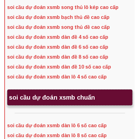
soi cầu dự đoán xsmb song thủ lô kép cao cấp
soi cầu dự đoán xsmb bạch thủ đề cao cấp
soi cầu dự đoán xsmb song thủ đề cao cấp
soi cầu dự đoán xsmb dàn đề 4 số cao cấp
soi cầu dự đoán xsmb dàn đề 6 số cao cấp
soi cầu dự đoán xsmb dàn đề 8 số cao cấp
soi cầu dự đoán xsmb dàn đề 10 số cao cấp
soi cầu dự đoán xsmb dàn lô 4 số cao cấp
soi cầu dự đoán xsmb chuẩn
soi cầu dự đoán xsmb dàn lô 6 số cao cấp
soi cầu dự đoán xsmb dàn lô 8 số cao cấp