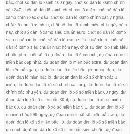
bắc
,
chốt số dàn lô xsmb 100 ngày
,
chốt số dàn lô xsmb chính
xác 247
,
chốt số dàn lô xsmb chính xác 3 miền
,
chốt số dàn lô
xsmb chính xác ơ đâu
,
chốt số dàn lô xsmb chính xác y nghia
,
chốt số dàn lô xsmb in
,
chốt số dàn lô xsmb miễn phí ngày hôm
nay
,
chốt số dàn lô xsmb siêu chuẩn euro
,
chốt số dàn lô xsmb
siêu chuẩn indo
,
chốt số dàn lô xsmb siêu chuẩn loto
,
chốt số
dàn lô xsmb siêu chuẩn nhất hôm nay
,
chốt số dàn lô xsmb siêu
chuẩn php
,
chốt số lô dự đoán
,
dàn lô 6 con mb
,
dự đoán dàn lô
miền bắc đẹp nhất
,
dự đoán dàn lô miền bắc extra
,
dự đoán dàn
lô miền bắc gan
,
dự đoán dàn lô miền bắc giờ hoàng đạo
,
dự
đoán dàn lô miền bắc lô
,
dự đoán dàn lô xổ số chính xác 3
miền
,
dự đoán dàn lô xổ số chính xác org
,
dự đoán dàn lô xổ số
chính xác phú yên
,
dự đoán dàn lô xổ số miền bắc 00 ngày
,
dự
đoán dàn lô xổ số miền bắc 30 4
,
dự đoán dàn lô xổ số miền
bắc 88
,
dự đoán dàn lô xổ số miền bắc 9 1
,
dự đoán dàn lô xổ
số miền bắc 999 ngày
,
dự đoán dàn lô xổ số miền bắc iwin
,
dự
đoán dàn lô xổ số miền bắc l 9
,
dự đoán dàn lô xổ số miền bắc
quả nét
,
dự đoán dàn lô xổ số miền bắc siêu chuẩn
,
dự đoán