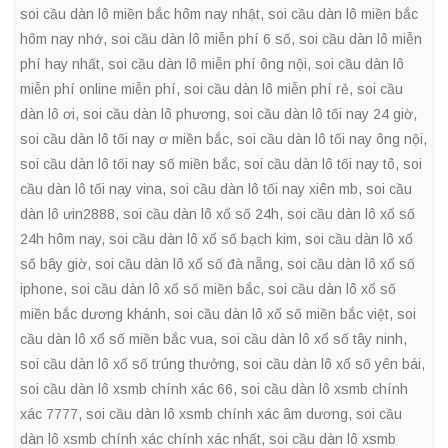
soi cầu dàn lô miền bắc hôm nay nhật
,
soi cầu dàn lô miền bắc
hôm nay nhớ
,
soi cầu dàn lô miễn phí 6 số
,
soi cầu dàn lô miễn
phí hay nhất
,
soi cầu dàn lô miễn phí ông nội
,
soi cầu dàn lô
miễn phí online miễn phí
,
soi cầu dàn lô miễn phí rẻ
,
soi cầu
dàn lô ơi
,
soi cầu dàn lô phương
,
soi cầu dàn lô tối nay 24 giờ
,
soi cầu dàn lô tối nay ơ miền bắc
,
soi cầu dàn lô tối nay ông nội
,
soi cầu dàn lô tối nay số miền bắc
,
soi cầu dàn lô tối nay tô
,
soi
cầu dàn lô tối nay vina
,
soi cầu dàn lô tối nay xiên mb
,
soi cầu
dàn lô ưin2888
,
soi cầu dàn lô xổ số 24h
,
soi cầu dàn lô xổ số
24h hôm nay
,
soi cầu dàn lô xổ số bạch kim
,
soi cầu dàn lô xổ
số bây giờ
,
soi cầu dàn lô xổ số đà nẵng
,
soi cầu dàn lô xổ số
iphone
,
soi cầu dàn lô xổ số miền bắc
,
soi cầu dàn lô xổ số
miền bắc dương khánh
,
soi cầu dàn lô xổ số miền bắc việt
,
soi
cầu dàn lô xổ số miền bắc vua
,
soi cầu dàn lô xổ số tây ninh
,
soi cầu dàn lô xổ số trúng thưởng
,
soi cầu dàn lô xổ số yên bái
,
soi cầu dàn lô xsmb chính xác 66
,
soi cầu dàn lô xsmb chính
xác 7777
,
soi cầu dàn lô xsmb chính xác âm dương
,
soi cầu
dàn lô xsmb chính xác chính xác nhất
,
soi cầu dàn lô xsmb