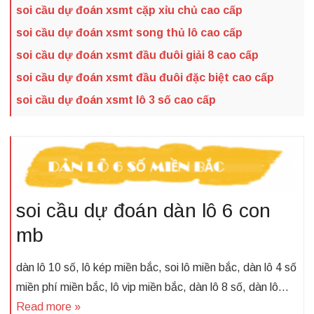
soi cầu dự đoán xsmt cặp xỉu chủ cao cấp
soi cầu dự đoán xsmt song thủ lô cao cấp
soi cầu dự đoán xsmt đầu đuôi giải 8 cao cấp
soi cầu dự đoán xsmt đầu đuôi đặc biệt cao cấp
soi cầu dự đoán xsmt lô 3 số cao cấp
soi cầu dự đoán dàn lô 6 con
mb
dàn lô 10 số, lô kép miền bắc, soi lô miền bắc, dàn lô 4 số
miền phí miền bắc, lô vip miền bắc, dàn lô 8 số, dàn lô…
Read more »