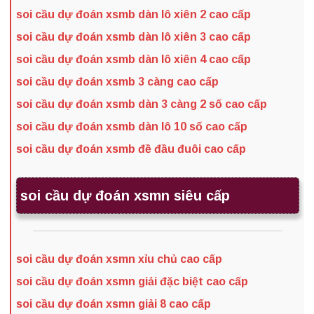
soi cầu dự đoán xsmb dàn lô xiên 2 cao cấp
soi cầu dự đoán xsmb dàn lô xiên 3 cao cấp
soi cầu dự đoán xsmb dàn lô xiên 4 cao cấp
soi cầu dự đoán xsmb 3 càng cao cấp
soi cầu dự đoán xsmb dàn 3 càng 2 số cao cấp
soi cầu dự đoán xsmb dàn lô 10 số cao cấp
soi cầu dự đoán xsmb đề đầu đuôi cao cấp
soi cầu dự đoán xsmn siêu cấp
soi cầu dự đoán xsmn xỉu chủ cao cấp
soi cầu dự đoán xsmn giải đặc biệt cao cấp
soi cầu dự đoán xsmn giải 8 cao cấp