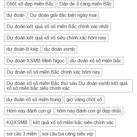
Chốt số đẹp miền Bắc
Dàn de 3 càng miền Bắc
dự đoán
Dự đoán giải đặc biệt ngày mai
Dự đoán kết quả xổ số miền Bắc chính xác nhất
Dự đoán kết quả xổ số siêu chính xác hôm nay
dự đoán lô kép
dự đoán xsmb
Dự đoán XSMB Minh Ngọc
dự đoán xổ số miền bắc
Dự đoán xổ số miền Bắc chính xác hôm nay
Dự đoán xổ số miền Bắc thứ sáu Dự đoán xsmb kết quả
xổ số miền bắc siêu chính xác
dự đoán xổ số miền trung
giờ vàng chốt số
Hôm nay đánh con gì
hôm nay đánh con gì đẹp nhất
KQXSMB
kết quả xổ số miền bắc siêu chính xác
soi cầu 3 miền
soi cầu ba càng siêu víp