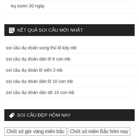
kq xsmn 30 ngày
KẾT QUẢ SOI CẦU MỚI NHẤT
soi cầu dự đoán song thủ lô kép mb
soi cầu dự đoán dàn lô 8 con mb
soi cầu dự đoán lô xiên 2 mb
soi cầu dự đoán dàn lô 10 con mb
soi cầu dự đoán dàn đề 10 con mb
SOI CẦU ĐẸP HÔM NAY
Chốt số giờ vàng miền bắc
Chốt số miền Bắc hôm nay