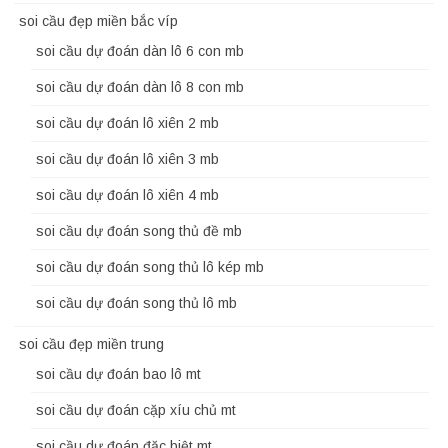
soi cầu đẹp miền bắc víp
soi cầu dự đoán dàn lô 6 con mb
soi cầu dự đoán dàn lô 8 con mb
soi cầu dự đoán lô xiên 2 mb
soi cầu dự đoán lô xiên 3 mb
soi cầu dự đoán lô xiên 4 mb
soi cầu dự đoán song thủ đề mb
soi cầu dự đoán song thủ lô kép mb
soi cầu dự đoán song thủ lô mb
soi cầu đẹp miền trung
soi cầu dự đoán bao lô mt
soi cầu dự đoán cặp xíu chủ mt
soi cầu dự đoán đặc biệt mt