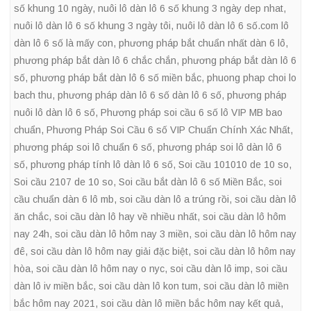
số khung 10 ngày
,
nuôi lô dàn lô 6 số khung 3 ngày dep nhat
,
nuôi lô dàn lô 6 số khung 3 ngày tôi
,
nuôi lô dàn lô 6 số.com lô
dàn lô 6 số là mấy con
,
phương pháp bắt chuẩn nhất dàn 6 lô
,
phương pháp bắt dàn lô 6 chắc chắn
,
phương pháp bắt dàn lô 6
số
,
phương pháp bắt dàn lô 6 số miền bắc
,
phuong phap choi lo
bach thu
,
phương pháp dàn lô 6 số dàn lô 6 số
,
phương pháp
nuôi lô dàn lô 6 số
,
Phương pháp soi cầu 6 số lô VIP MB bao
chuẩn
,
Phương Pháp Soi Cầu 6 số VIP Chuẩn Chính Xác Nhất
,
phương pháp soi lô chuẩn 6 số
,
phương pháp soi lô dàn lô 6
số
,
phương pháp tính lô dàn lô 6 số
,
Soi cầu 101010 de 10 so
,
Soi cầu 2107 de 10 so
,
Soi cầu bắt dàn lô 6 số Miền Bắc
,
soi
cầu chuẩn dàn 6 lô mb
,
soi cầu dàn lô a trúng rồi
,
soi cầu dàn lô
ăn chắc
,
soi cầu dàn lô hay về nhiều nhất
,
soi cầu dàn lô hôm
nay 24h
,
soi cầu dàn lô hôm nay 3 miền
,
soi cầu dàn lô hôm nay
đê
,
soi cầu dàn lô hôm nay giải đặc biệt
,
soi cầu dàn lô hôm nay
hòa
,
soi cầu dàn lô hôm nay o nyc
,
soi cầu dàn lô imp
,
soi cầu
dàn lô iv miền bắc
,
soi cầu dàn lô kon tum
,
soi cầu dàn lô miền
bắc hôm nay 2021
,
soi cầu dàn lô miền bắc hôm nay kết quả
,