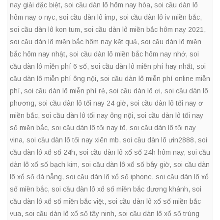
nay giải đặc biệt
,
soi cầu dàn lô hôm nay hòa
,
soi cầu dàn lô
hôm nay o nyc
,
soi cầu dàn lô imp
,
soi cầu dàn lô iv miền bắc
,
soi cầu dàn lô kon tum
,
soi cầu dàn lô miền bắc hôm nay 2021
,
soi cầu dàn lô miền bắc hôm nay kết quả
,
soi cầu dàn lô miền
bắc hôm nay nhật
,
soi cầu dàn lô miền bắc hôm nay nhớ
,
soi
cầu dàn lô miễn phí 6 số
,
soi cầu dàn lô miễn phí hay nhất
,
soi
cầu dàn lô miễn phí ông nội
,
soi cầu dàn lô miễn phí online miễn
phí
,
soi cầu dàn lô miễn phí rẻ
,
soi cầu dàn lô ơi
,
soi cầu dàn lô
phương
,
soi cầu dàn lô tối nay 24 giờ
,
soi cầu dàn lô tối nay ơ
miền bắc
,
soi cầu dàn lô tối nay ông nội
,
soi cầu dàn lô tối nay
số miền bắc
,
soi cầu dàn lô tối nay tô
,
soi cầu dàn lô tối nay
vina
,
soi cầu dàn lô tối nay xiên mb
,
soi cầu dàn lô ưin2888
,
soi
cầu dàn lô xổ số 24h
,
soi cầu dàn lô xổ số 24h hôm nay
,
soi cầu
dàn lô xổ số bạch kim
,
soi cầu dàn lô xổ số bây giờ
,
soi cầu dàn
lô xổ số đà nẵng
,
soi cầu dàn lô xổ số iphone
,
soi cầu dàn lô xổ
số miền bắc
,
soi cầu dàn lô xổ số miền bắc dương khánh
,
soi
cầu dàn lô xổ số miền bắc việt
,
soi cầu dàn lô xổ số miền bắc
vua
,
soi cầu dàn lô xổ số tây ninh
,
soi cầu dàn lô xổ số trúng