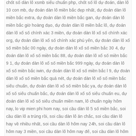
chốt số dàn lô xsmb siêu chuẩn php
,
chốt số lô dự đoán
,
dàn lô
10 con mb
,
dự đoán dàn lô miền bắc đẹp nhất
,
dự đoán dàn lô
miền bắc extra
,
dự đoán dàn lô miền bắc gan
,
dự đoán dàn lô
miền bắc giờ hoàng đạo
,
dự đoán dàn lô miền bắc lô
,
dự đoán
dàn lô xổ số chính xác 3 miền
,
dự đoán dàn lô xổ số chính xác
org
,
dự đoán dàn lô xổ số chính xác phú yên
,
dự đoán dàn lô xổ
số miền bắc 00 ngày
,
dự đoán dàn lô xổ số miền bắc 30 4
,
dự
đoán dàn lô xổ số miền bắc 88
,
dự đoán dàn lô xổ số miền bắc
9 1
,
dự đoán dàn lô xổ số miền bắc 999 ngày
,
dự đoán dàn lô
xổ số miền bắc iwin
,
dự đoán dàn lô xổ số miền bắc l 9
,
dự đoán
dàn lô xổ số miền bắc quả nét
,
dự đoán dàn lô xổ số miền bắc
siêu chuẩn
,
dự đoán dàn lô xổ số miền bắc ya
,
dự đoán dàn lô
xổ số siêu chuẩn bắc
,
dự đoán dàn lô xổ số siêu chuẩn eu
,
dự
đoán dàn lô xổ số siêu chuẩn miền nam
,
lô chuẩn ngày hôm
nay
,
lo vip mien phi hom nay
,
soi cầu dàn lô 5 số miền bắc
,
soi
cầu dàn lô a trúng rồi
,
soi cầu dàn lô ăn chắc
,
soi cầu dàn lô
hay về nhiều nhất
,
soi cầu dàn lô hôm nay 24h
,
soi cầu dàn lô
hôm nay 3 miền
,
soi cầu dàn lô hôm nay đê
,
soi cầu dàn lô hôm