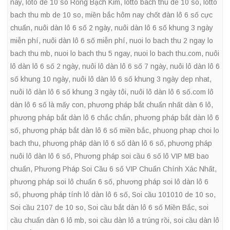
nay
,
loto de 10 so Rồng Bạch Kim
,
lotto bach thu de 10 so
,
lotto
bach thu mb de 10 so
,
miền bắc hôm nay chốt đàn lô 6 số cực
chuẩn
,
nuôi dàn lô 6 số 2 ngày
,
nuôi dàn lô 6 số khung 3 ngày
miễn phí
,
nuôi dàn lô 6 số miễn phí
,
nuoi lo bach thu 2 ngay lo
bach thu mb
,
nuoi lo bach thu 5 ngay
,
nuoi lo bach thu.com
,
nuôi
lô dàn lô 6 số 2 ngày
,
nuôi lô dàn lô 6 số 7 ngày
,
nuôi lô dàn lô 6
số khung 10 ngày
,
nuôi lô dàn lô 6 số khung 3 ngày dep nhat
,
nuôi lô dàn lô 6 số khung 3 ngày tôi
,
nuôi lô dàn lô 6 số.com lô
dàn lô 6 số là mấy con
,
phương pháp bắt chuẩn nhất dàn 6 lô
,
phương pháp bắt dàn lô 6 chắc chắn
,
phương pháp bắt dàn lô 6
số
,
phương pháp bắt dàn lô 6 số miền bắc
,
phuong phap choi lo
bach thu
,
phương pháp dàn lô 6 số dàn lô 6 số
,
phương pháp
nuôi lô dàn lô 6 số
,
Phương pháp soi cầu 6 số lô VIP MB bao
chuẩn
,
Phương Pháp Soi Cầu 6 số VIP Chuẩn Chính Xác Nhất
,
phương pháp soi lô chuẩn 6 số
,
phương pháp soi lô dàn lô 6
số
,
phương pháp tính lô dàn lô 6 số
,
Soi cầu 101010 de 10 so
,
Soi cầu 2107 de 10 so
,
Soi cầu bắt dàn lô 6 số Miền Bắc
,
soi
cầu chuẩn dàn 6 lô mb
,
soi cầu dàn lô a trúng rồi
,
soi cầu dàn lô