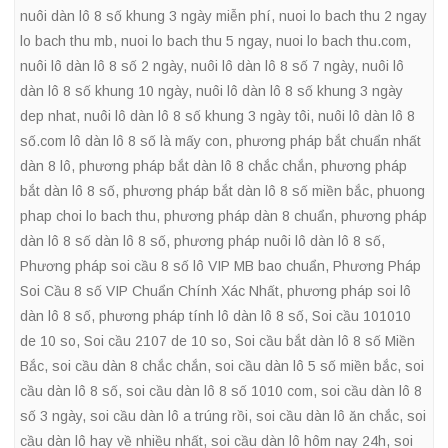
nuôi dàn lô 8 số khung 3 ngày miễn phí
,
nuoi lo bach thu 2 ngay
lo bach thu mb
,
nuoi lo bach thu 5 ngay
,
nuoi lo bach thu.com
,
nuôi lô dàn lô 8 số 2 ngày
,
nuôi lô dàn lô 8 số 7 ngày
,
nuôi lô
dàn lô 8 số khung 10 ngày
,
nuôi lô dàn lô 8 số khung 3 ngày
dep nhat
,
nuôi lô dàn lô 8 số khung 3 ngày tôi
,
nuôi lô dàn lô 8
số.com lô dàn lô 8 số là mấy con
,
phương pháp bắt chuẩn nhất
dàn 8 lô
,
phương pháp bắt dàn lô 8 chắc chắn
,
phương pháp
bắt dàn lô 8 số
,
phương pháp bắt dàn lô 8 số miền bắc
,
phuong
phap choi lo bach thu
,
phương pháp dàn 8 chuẩn
,
phương pháp
dàn lô 8 số dàn lô 8 số
,
phương pháp nuôi lô dàn lô 8 số
,
Phương pháp soi cầu 8 số lô VIP MB bao chuẩn
,
Phương Pháp
Soi Cầu 8 số VIP Chuẩn Chính Xác Nhất
,
phương pháp soi lô
dàn lô 8 số
,
phương pháp tính lô dàn lô 8 số
,
Soi cầu 101010
de 10 so
,
Soi cầu 2107 de 10 so
,
Soi cầu bắt dàn lô 8 số Miền
Bắc
,
soi cầu dàn 8 chắc chắn
,
soi cầu dàn lô 5 số miền bắc
,
soi
cầu dàn lô 8 số
,
soi cầu dàn lô 8 số 1010 com
,
soi cầu dàn lô 8
số 3 ngày
,
soi cầu dàn lô a trúng rồi
,
soi cầu dàn lô ăn chắc
,
soi
cầu dàn lô hay về nhiều nhất
,
soi cầu dàn lô hôm nay 24h
,
soi