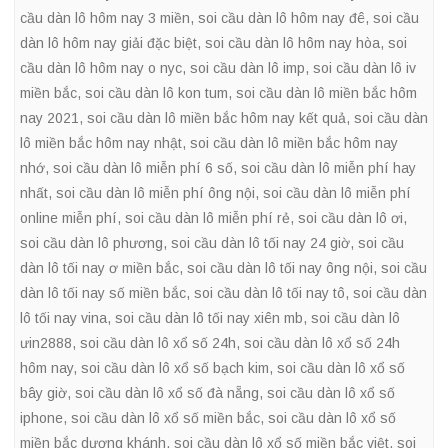
cầu dàn lô hôm nay 3 miền
,
soi cầu dàn lô hôm nay đê
,
soi cầu
dàn lô hôm nay giải đặc biệt
,
soi cầu dàn lô hôm nay hòa
,
soi
cầu dàn lô hôm nay o nyc
,
soi cầu dàn lô imp
,
soi cầu dàn lô iv
miền bắc
,
soi cầu dàn lô kon tum
,
soi cầu dàn lô miền bắc hôm
nay 2021
,
soi cầu dàn lô miền bắc hôm nay kết quả
,
soi cầu dàn
lô miền bắc hôm nay nhật
,
soi cầu dàn lô miền bắc hôm nay
nhớ
,
soi cầu dàn lô miễn phí 6 số
,
soi cầu dàn lô miễn phí hay
nhất
,
soi cầu dàn lô miễn phí ông nội
,
soi cầu dàn lô miễn phí
online miễn phí
,
soi cầu dàn lô miễn phí rẻ
,
soi cầu dàn lô ơi
,
soi cầu dàn lô phương
,
soi cầu dàn lô tối nay 24 giờ
,
soi cầu
dàn lô tối nay ơ miền bắc
,
soi cầu dàn lô tối nay ông nội
,
soi cầu
dàn lô tối nay số miền bắc
,
soi cầu dàn lô tối nay tô
,
soi cầu dàn
lô tối nay vina
,
soi cầu dàn lô tối nay xiên mb
,
soi cầu dàn lô
ưin2888
,
soi cầu dàn lô xổ số 24h
,
soi cầu dàn lô xổ số 24h
hôm nay
,
soi cầu dàn lô xổ số bạch kim
,
soi cầu dàn lô xổ số
bây giờ
,
soi cầu dàn lô xổ số đà nẵng
,
soi cầu dàn lô xổ số
iphone
,
soi cầu dàn lô xổ số miền bắc
,
soi cầu dàn lô xổ số
miền bắc dương khánh
,
soi cầu dàn lô xổ số miền bắc việt
,
soi