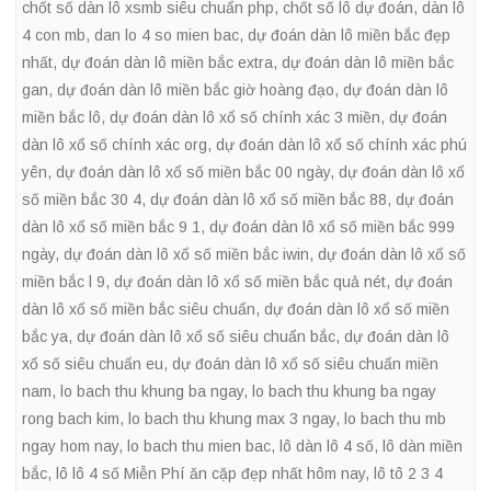
chốt số dàn lô xsmb siêu chuẩn php
,
chốt số lô dự đoán
,
dàn lô
4 con mb
,
dan lo 4 so mien bac
,
dự đoán dàn lô miền bắc đẹp
nhất
,
dự đoán dàn lô miền bắc extra
,
dự đoán dàn lô miền bắc
gan
,
dự đoán dàn lô miền bắc giờ hoàng đạo
,
dự đoán dàn lô
miền bắc lô
,
dự đoán dàn lô xổ số chính xác 3 miền
,
dự đoán
dàn lô xổ số chính xác org
,
dự đoán dàn lô xổ số chính xác phú
yên
,
dự đoán dàn lô xổ số miền bắc 00 ngày
,
dự đoán dàn lô xổ
số miền bắc 30 4
,
dự đoán dàn lô xổ số miền bắc 88
,
dự đoán
dàn lô xổ số miền bắc 9 1
,
dự đoán dàn lô xổ số miền bắc 999
ngày
,
dự đoán dàn lô xổ số miền bắc iwin
,
dự đoán dàn lô xổ số
miền bắc l 9
,
dự đoán dàn lô xổ số miền bắc quả nét
,
dự đoán
dàn lô xổ số miền bắc siêu chuẩn
,
dự đoán dàn lô xổ số miền
bắc ya
,
dự đoán dàn lô xổ số siêu chuẩn bắc
,
dự đoán dàn lô
xổ số siêu chuẩn eu
,
dự đoán dàn lô xổ số siêu chuẩn miền
nam
,
lo bach thu khung ba ngay
,
lo bach thu khung ba ngay
rong bach kim
,
lo bach thu khung max 3 ngay
,
lo bach thu mb
ngay hom nay
,
lo bach thu mien bac
,
lô dàn lô 4 số
,
lô dàn miền
bắc
,
lô lô 4 số Miễn Phí ăn cặp đẹp nhất hôm nay
,
lô tô 2 3 4