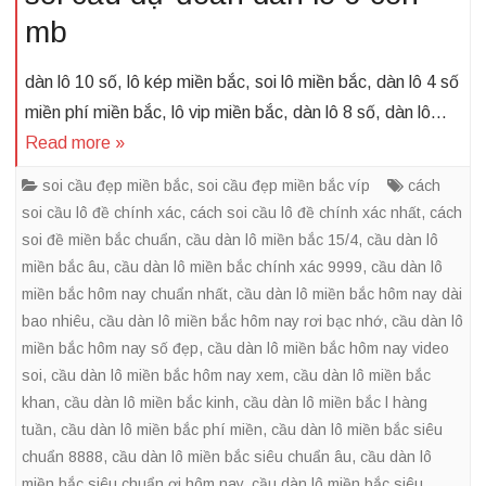
mb
dàn lô 10 số, lô kép miền bắc, soi lô miền bắc, dàn lô 4 số
miền phí miền bắc, lô vip miền bắc, dàn lô 8 số, dàn lô…
Read more »
soi cầu đẹp miền bắc
,
soi cầu đẹp miền bắc víp
cách
soi cầu lô đề chính xác
,
cách soi cầu lô đề chính xác nhất
,
cách
soi đề miền bắc chuẩn
,
cầu dàn lô miền bắc 15/4
,
cầu dàn lô
miền bắc âu
,
cầu dàn lô miền bắc chính xác 9999
,
cầu dàn lô
miền bắc hôm nay chuẩn nhất
,
cầu dàn lô miền bắc hôm nay dài
bao nhiêu
,
cầu dàn lô miền bắc hôm nay rơi bạc nhớ
,
cầu dàn lô
miền bắc hôm nay số đẹp
,
cầu dàn lô miền bắc hôm nay video
soi
,
cầu dàn lô miền bắc hôm nay xem
,
cầu dàn lô miền bắc
khan
,
cầu dàn lô miền bắc kinh
,
cầu dàn lô miền bắc l hàng
tuần
,
cầu dàn lô miền bắc phí miền
,
cầu dàn lô miền bắc siêu
chuẩn 8888
,
cầu dàn lô miền bắc siêu chuẩn âu
,
cầu dàn lô
miền bắc siêu chuẩn ơi hôm nay
,
cầu dàn lô miền bắc siêu