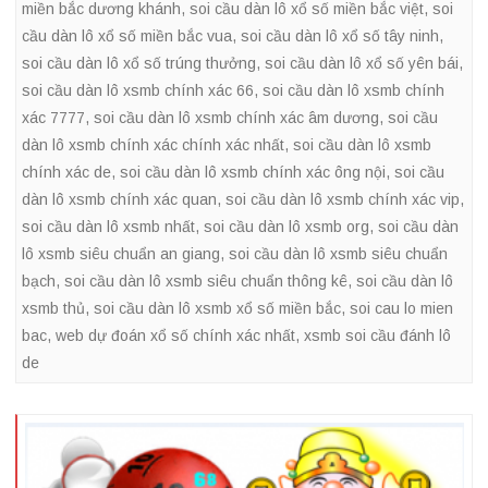
miền bắc dương khánh
,
soi cầu dàn lô xổ số miền bắc việt
,
soi
cầu dàn lô xổ số miền bắc vua
,
soi cầu dàn lô xổ số tây ninh
,
soi cầu dàn lô xổ số trúng thưởng
,
soi cầu dàn lô xổ số yên bái
,
soi cầu dàn lô xsmb chính xác 66
,
soi cầu dàn lô xsmb chính
xác 7777
,
soi cầu dàn lô xsmb chính xác âm dương
,
soi cầu
dàn lô xsmb chính xác chính xác nhất
,
soi cầu dàn lô xsmb
chính xác de
,
soi cầu dàn lô xsmb chính xác ông nội
,
soi cầu
dàn lô xsmb chính xác quan
,
soi cầu dàn lô xsmb chính xác vip
,
soi cầu dàn lô xsmb nhất
,
soi cầu dàn lô xsmb org
,
soi cầu dàn
lô xsmb siêu chuẩn an giang
,
soi cầu dàn lô xsmb siêu chuẩn
bạch
,
soi cầu dàn lô xsmb siêu chuẩn thông kê
,
soi cầu dàn lô
xsmb thủ
,
soi cầu dàn lô xsmb xổ số miền bắc
,
soi cau lo mien
bac
,
web dự đoán xổ số chính xác nhất
,
xsmb soi cầu đánh lô
de