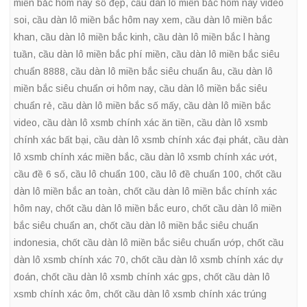
miền bắc hôm nay số đẹp
,
cầu dàn lô miền bắc hôm nay video
soi
,
cầu dàn lô miền bắc hôm nay xem
,
cầu dàn lô miền bắc
khan
,
cầu dàn lô miền bắc kinh
,
cầu dàn lô miền bắc l hàng
tuần
,
cầu dàn lô miền bắc phí miền
,
cầu dàn lô miền bắc siêu
chuẩn 8888
,
cầu dàn lô miền bắc siêu chuẩn âu
,
cầu dàn lô
miền bắc siêu chuẩn ơi hôm nay
,
cầu dàn lô miền bắc siêu
chuẩn rẻ
,
cầu dàn lô miền bắc số mấy
,
cầu dàn lô miền bắc
video
,
cầu dàn lô xsmb chính xác ăn tiền
,
cầu dàn lô xsmb
chính xác bất bại
,
cầu dàn lô xsmb chính xác đại phát
,
cầu dàn
lô xsmb chính xác miền bắc
,
cầu dàn lô xsmb chính xác ướt
,
cầu đề 6 số
,
cầu lô chuẩn 100
,
cầu lô đề chuẩn 100
,
chốt cầu
dàn lô miền bắc an toàn
,
chốt cầu dàn lô miền bắc chính xác
hôm nay
,
chốt cầu dàn lô miền bắc euro
,
chốt cầu dàn lô miền
bắc siêu chuẩn an
,
chốt cầu dàn lô miền bắc siêu chuẩn
indonesia
,
chốt cầu dàn lô miền bắc siêu chuẩn ướp
,
chốt cầu
dàn lô xsmb chính xác 70
,
chốt cầu dàn lô xsmb chính xác dự
đoán
,
chốt cầu dàn lô xsmb chính xác gps
,
chốt cầu dàn lô
xsmb chính xác ôm
,
chốt cầu dàn lô xsmb chính xác trúng