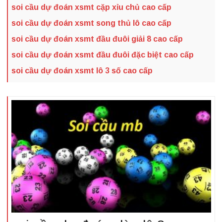
soi cầu dự đoán xsmt cặp xỉu chủ cao cấp
soi cầu dự đoán xsmt song thủ lô cao cấp
soi cầu dự đoán xsmt đầu đuôi giải 8 cao cấp
soi cầu dự đoán xsmt đầu đuôi đặc biệt cao cấp
soi cầu dự đoán xsmt lô 3 số cao cấp