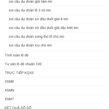
soi cầu dự đoán giải tám mn
soi cầu dự đoán lô 3 số mn
soi cầu dự đoán sớ đầu đuôi giải 8 mn
soi cầu dự đoán sớ đầu đuôi giải đặc biệt mn
soi cầu dự đoán song thủ lô chủ mn
soi cầu dự đoán xíu chủ mn
Tính toán lô đề
Tư vấn lô đề chuẩn 100
TRỰC TIẾP KQXS
XSMB
XSMN
XSMT
KẾT QUẢ XỔ SỐ