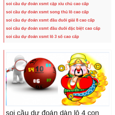
soi cầu dự đoán xsmt cặp xỉu chủ cao cấp
soi cầu dự đoán xsmt song thủ lô cao cấp
soi cầu dự đoán xsmt đầu đuôi giải 8 cao cấp
soi cầu dự đoán xsmt đầu đuôi đặc biệt cao cấp
soi cầu dự đoán xsmt lô 3 số cao cấp
soi cầu dự đoán dàn lô 4 con