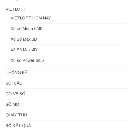
VIETLOTT
VIETLOTT HÔM NAY
Xổ số Mega 6/45
Xổ Số Max 3D
Xổ Số Max 4D
Xổ số Power 6/55
THỐNG KÊ
SOI CẦU
DÒ VÉ SỐ
SỔ MƠ
QUAY THỬ
SỐ KẾT QUẢ