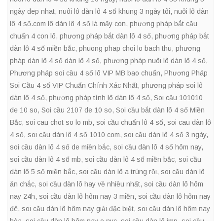
ngày dep nhat
,
nuôi lô dàn lô 4 số khung 3 ngày tôi
,
nuôi lô dàn
lô 4 số.com lô dàn lô 4 số là mấy con
,
phương pháp bắt cầu
chuẩn 4 con lô
,
phương pháp bắt dàn lô 4 số
,
phương pháp bắt
dàn lô 4 số miền bắc
,
phuong phap choi lo bach thu
,
phương
pháp dàn lô 4 số dàn lô 4 số
,
phương pháp nuôi lô dàn lô 4 số
,
Phương pháp soi cầu 4 số lô VIP MB bao chuẩn
,
Phương Pháp
Soi Cầu 4 số VIP Chuẩn Chính Xác Nhất
,
phương pháp soi lô
dàn lô 4 số
,
phương pháp tính lô dàn lô 4 số
,
Soi cầu 101010
de 10 so
,
Soi cầu 2107 de 10 so
,
Soi cầu bắt dàn lô 4 số Miền
Bắc
,
soi cau chot so lo mb
,
soi cầu chuẩn lô 4 số
,
soi cau dàn lô
4 số
,
soi cầu dàn lô 4 số 1010 com
,
soi cầu dàn lô 4 số 3 ngày
,
soi cầu dàn lô 4 số de miền bắc
,
soi cầu dàn lô 4 số hôm nay
,
soi cầu dàn lô 4 số mb
,
soi cầu dàn lô 4 số miền bắc
,
soi cầu
dàn lô 5 số miền bắc
,
soi cầu dàn lô a trúng rồi
,
soi cầu dàn lô
ăn chắc
,
soi cầu dàn lô hay về nhiều nhất
,
soi cầu dàn lô hôm
nay 24h
,
soi cầu dàn lô hôm nay 3 miền
,
soi cầu dàn lô hôm nay
đê
,
soi cầu dàn lô hôm nay giải đặc biệt
,
soi cầu dàn lô hôm nay