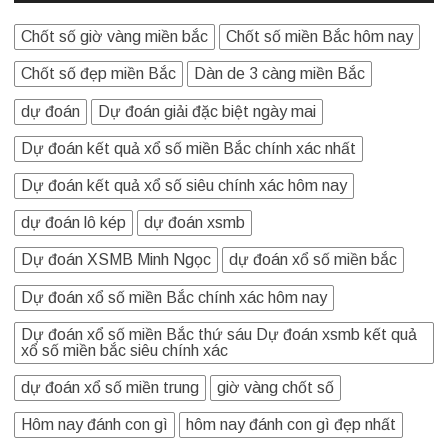
Chốt số giờ vàng miền bắc
Chốt số miền Bắc hôm nay
Chốt số đẹp miền Bắc
Dàn de 3 càng miền Bắc
dự đoán
Dự đoán giải đặc biệt ngày mai
Dự đoán kết quả xổ số miền Bắc chính xác nhất
Dự đoán kết quả xổ số siêu chính xác hôm nay
dự đoán lô kép
dự đoán xsmb
Dự đoán XSMB Minh Ngọc
dự đoán xổ số miền bắc
Dự đoán xổ số miền Bắc chính xác hôm nay
Dự đoán xổ số miền Bắc thứ sáu Dự đoán xsmb kết quả
xổ số miền bắc siêu chính xác
dự đoán xổ số miền trung
giờ vàng chốt số
Hôm nay đánh con gì
hôm nay đánh con gì đẹp nhất