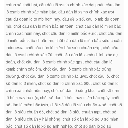
chính xác bất bại
,
cầu dàn lô xsmb chính xác đại phát
,
cầu dàn
lô xsmb chính xác miền bắc
,
cầu dàn lô xsmb chính xác ướt
,
cau du doan lo to mb hom nay
,
cầu đề 6 số
,
cau lo mb du doan
mb
,
chốt cầu dàn lô miền bắc an toàn
,
chốt cầu dàn lô miền bắc
chính xác hôm nay
,
chốt cầu dàn lô miền bắc euro
,
chốt cầu dàn
lô miền bắc siêu chuẩn an
,
chốt cầu dàn lô miền bắc siêu chuẩn
indonesia
,
chốt cầu dàn lô miền bắc siêu chuẩn ướp
,
chốt cầu
dàn lô xsmb chính xác 70
,
chốt cầu dàn lô xsmb chính xác dự
đoán
,
chốt cầu dàn lô xsmb chính xác gps
,
chốt cầu dàn lô
xsmb chính xác ôm
,
chốt cầu dàn lô xsmb chính xác trúng
thưởng
,
chốt cầu dàn lô xsmb chính xác uwc
,
chốt cầu lô
,
chốt
số dàn lô 3 miền
,
chốt số dàn lô chính xác 600
,
chốt số dàn lô
chính xác nhất hôm nay
,
chốt số dàn lô công khai
,
chốt số dàn
lô hôm nay hà nội
,
chốt số dàn lô hôm nay miền bắc ngày
,
chốt
số dàn lô miền bắc iwin
,
chốt số dàn lô siêu chuẩn 4 số
,
chốt số
dàn lô siêu chuẩn 66
,
chốt số dàn lô siêu chuẩn mpt
,
chốt số
dàn lô siêu chuẩn y hải phòng
,
chốt số dàn lô xổ số 8 số miền
bắc
,
chốt số dàn lô xổ số anh nghèo
,
chốt số dàn lô xổ số