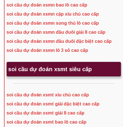
soi cầu dự đoán xsmn bao lô cao cấp
soi cầu dự đoán xsmn cặp xỉu chủ cao cấp
soi cầu dự đoán xsmn song thủ lô cao cấp
soi cầu dự đoán xsmn đầu đuôi giải 8 cao cấp
soi cầu dự đoán xsmn đầu đuôi đặc biệt cao cấp
soi cầu dự đoán xsmn lô 3 số cao cấp
soi cầu dự đoán xsmt siêu cấp
soi cầu dự đoán xsmt xỉu chủ cao cấp
soi cầu dự đoán xsmt giải đặc biệt cao cấp
soi cầu dự đoán xsmt giải 8 cao cấp
soi cầu dự đoán xsmt bao lô cao cấp