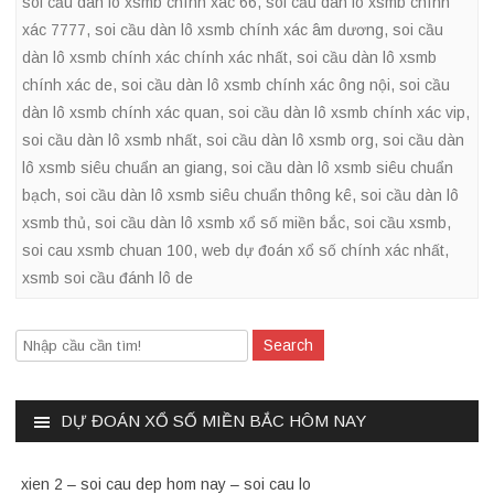
soi cầu dàn lô xsmb chính xác 66
,
soi cầu dàn lô xsmb chính
xác 7777
,
soi cầu dàn lô xsmb chính xác âm dương
,
soi cầu
dàn lô xsmb chính xác chính xác nhất
,
soi cầu dàn lô xsmb
chính xác de
,
soi cầu dàn lô xsmb chính xác ông nội
,
soi cầu
dàn lô xsmb chính xác quan
,
soi cầu dàn lô xsmb chính xác vip
,
soi cầu dàn lô xsmb nhất
,
soi cầu dàn lô xsmb org
,
soi cầu dàn
lô xsmb siêu chuẩn an giang
,
soi cầu dàn lô xsmb siêu chuẩn
bạch
,
soi cầu dàn lô xsmb siêu chuẩn thông kê
,
soi cầu dàn lô
xsmb thủ
,
soi cầu dàn lô xsmb xổ số miền bắc
,
soi cầu xsmb
,
soi cau xsmb chuan 100
,
web dự đoán xổ số chính xác nhất
,
xsmb soi cầu đánh lô de
Search
DỰ ĐOÁN XỔ SỐ MIỀN BẮC HÔM NAY
xien 2 – soi cau dep hom nay – soi cau lo