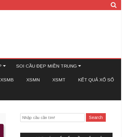
P
SOI CẦU ĐẸP MIỀN TRUNG
XSMB
XSMN
XSMT
KẾT QUẢ XỔ SỐ
SOI CẦU DỰ ĐOÁN BAO
LÔ MT
SOI CẦU DỰ ĐOÁN CẶP
XÍU CHỦ MT
Search
SOI CẦU DỰ ĐOÁN ĐẶC
BIỆT MT