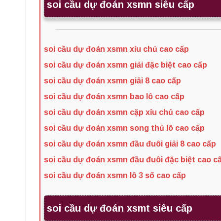
soi cầu dự đoán xsmn siêu cấp
soi cầu dự đoán xsmn xỉu chủ cao cấp
soi cầu dự đoán xsmn giải đặc biệt cao cấp
soi cầu dự đoán xsmn giải 8 cao cấp
soi cầu dự đoán xsmn bao lô cao cấp
soi cầu dự đoán xsmn cặp xỉu chủ cao cấp
soi cầu dự đoán xsmn song thủ lô cao cấp
soi cầu dự đoán xsmn đầu đuôi giải 8 cao cấp
soi cầu dự đoán xsmn đầu đuôi đặc biệt cao c
soi cầu dự đoán xsmn lô 3 số cao cấp
soi cầu dự đoán xsmt siêu cấp