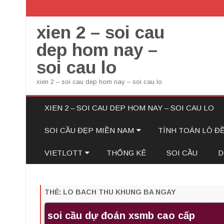
xien 2 – soi cau
dep hom nay –
soi cau lo
xien 2 – soi cau dep hom nay – soi cau lo
XIEN 2 – SOI CAU DEP HOM NAY – SOI CAU LO
SOI CẦU ĐẸP MIỀN NAM
TÍNH TOÁN LÔ Đ
VIETLOTT
THỐNG KÊ
SOI CẦU
D
SOI CẦU DỰ ĐOÁN BAO
LÔ MN
VIETLOTT HÔM NAY
SOI CẦU DỰ ĐOÁN CẶP
THẺ:
LO BACH THU KHUNG BA NGAY
XỔ SỐ MEGA 6/45
XÍU CHỦ MN
soi cầu dự đoán xsmb cao cấp
XỔ SỐ MAX 3D