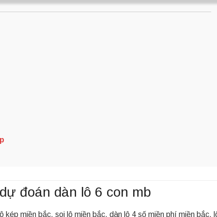
ấp
 dự đoán dàn lô 6 con mb
lô kép miền bắc, soi lô miền bắc, dàn lô 4 số miền phí miền bắc, l