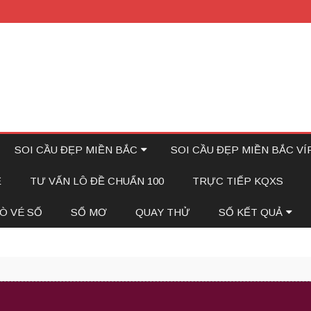
Skip
SOI CẦU ĐẸP MIỀN BẮC
SOI CẦU ĐẸP MIỀN BẮC VÍ
to
content
Ề
TƯ VẤN LÔ ĐỀ CHUẨN 100
TRỰC TIẾP KQXS
SOI CẦU DỰ ĐOÁN BẠCH
SOI CẦU DỰ ĐOÁN DÀN
THỦ LÔ 2 NHÁY VÍP MB
LÔ 6 CON MB
Ò VÉ SỐ
SỔ MƠ
QUAY THỬ
SỐ KẾT QUẢ
SOI CẦU DỰ ĐOÁN BA
SOI CẦU DỰ ĐOÁN DÀN
KQ XSMB 30 NGÀY
CÀNG VÍP MB
LÔ 8 CON MB
KQ XSMT 30 NGÀY
SOI CẦU DỰ ĐOÁN BẠCH
SOI CẦU DỰ ĐOÁN LÔ
THỦ ĐỀ MB
XIÊN 2 MB
KQ XSMN 30 NGÀY