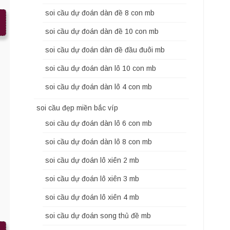
SOI CẦU DỰ ĐOÁN XÍU
soi cầu dự đoán dàn đề 8 con mb
CHỦ MT
soi cầu dự đoán dàn đề 10 con mb
soi cầu dự đoán dàn đề đầu đuôi mb
soi cầu dự đoán dàn lô 10 con mb
soi cầu dự đoán dàn lô 4 con mb
soi cầu đẹp miền bắc víp
soi cầu dự đoán dàn lô 6 con mb
soi cầu dự đoán dàn lô 8 con mb
soi cầu dự đoán lô xiên 2 mb
soi cầu dự đoán lô xiên 3 mb
soi cầu dự đoán lô xiên 4 mb
soi cầu dự đoán song thủ đề mb