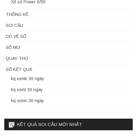
Xổ số Power 6/55
THỐNG KÊ
SOI CẦU
DÒ VÉ SỐ
SỔ MƠ
QUAY THỬ
SỐ KẾT QUẢ
kq xsmb 30 ngày
kq xsmt 30 ngày
kq xsmn 30 ngày
KẾT QUẢ SOI CẦU MỚI NHẤT