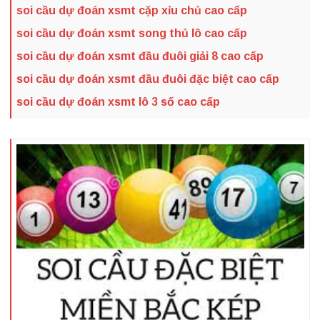
soi cầu dự đoán xsmt cặp xỉu chủ cao cấp
soi cầu dự đoán xsmt song thủ lô cao cấp
soi cầu dự đoán xsmt đầu đuôi giải 8 cao cấp
soi cầu dự đoán xsmt đầu đuôi đặc biệt cao cấp
soi cầu dự đoán xsmt lô 3 số cao cấp