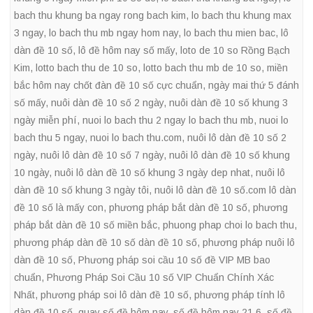
bach thu khung ba ngay rong bach kim
,
lo bach thu khung max
3 ngay
,
lo bach thu mb ngay hom nay
,
lo bach thu mien bac
,
lô
dàn đề 10 số
,
lô đề hôm nay số mấy
,
loto de 10 so Rồng Bạch
Kim
,
lotto bach thu de 10 so
,
lotto bach thu mb de 10 so
,
miền
bắc hôm nay chốt đàn đề 10 số cực chuẩn
,
ngày mai thứ 5 đánh
số mấy
,
nuôi dàn đề 10 số 2 ngày
,
nuôi dàn đề 10 số khung 3
ngày miễn phí
,
nuoi lo bach thu 2 ngay lo bach thu mb
,
nuoi lo
bach thu 5 ngay
,
nuoi lo bach thu.com
,
nuôi lô dàn đề 10 số 2
ngày
,
nuôi lô dàn đề 10 số 7 ngày
,
nuôi lô dàn đề 10 số khung
10 ngày
,
nuôi lô dàn đề 10 số khung 3 ngày dep nhat
,
nuôi lô
dàn đề 10 số khung 3 ngày tôi
,
nuôi lô dàn đề 10 số.com lô dàn
đề 10 số là mấy con
,
phương pháp bắt dàn đề 10 số
,
phương
pháp bắt dàn đề 10 số miền bắc
,
phuong phap choi lo bach thu
,
phương pháp dàn đề 10 số dàn đề 10 số
,
phương pháp nuôi lô
dàn đề 10 số
,
Phương pháp soi cầu 10 số đề VIP MB bao
chuẩn
,
Phương Pháp Soi Cầu 10 số VIP Chuẩn Chính Xác
Nhất
,
phương pháp soi lô dàn đề 10 số
,
phương pháp tính lô
dàn đề 10 số
,
quay số đề hôm nay
,
số đề hôm nay 21 6
,
số đề