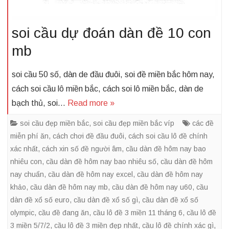
soi cầu dự đoán dàn đề 10 con
mb
soi cầu 50 số, dàn de đầu đuôi, soi đề miền bắc hôm nay,
cách soi cầu lô miền bắc, cách soi lô miền bắc, dàn de
bạch thủ, soi…
Read more »
soi cầu đẹp miền bắc
,
soi cầu đẹp miền bắc víp
các đề
miễn phí ăn
,
cách chơi đề đầu đuôi
,
cách soi cầu lô đề chính
xác nhất
,
cách xin số đề người âm
,
cầu dàn đề hôm nay bao
nhiêu con
,
cầu dàn đề hôm nay bao nhiêu số
,
cầu dàn đề hôm
nay chuẩn
,
cầu dàn đề hôm nay excel
,
cầu dàn đề hôm nay
khảo
,
cầu dàn đề hôm nay mb
,
cầu dàn đề hôm nay u60
,
cầu
dàn đề xổ số euro
,
cầu dàn đề xổ số gì
,
cầu dàn đề xổ số
olympic
,
cầu đề đang ăn
,
cầu lô đề 3 miền 11 tháng 6
,
cầu lô đề
3 miền 5/7/2
,
cầu lô đề 3 miền đẹp nhất
,
cầu lô đề chính xác gì
,