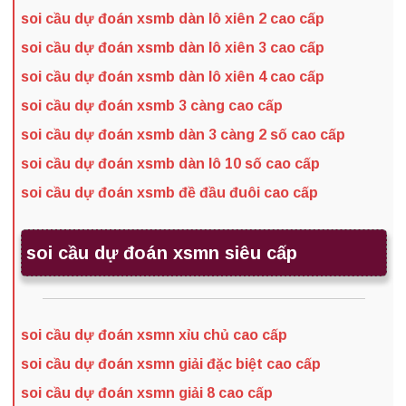
soi cầu dự đoán xsmb dàn lô xiên 2 cao cấp
soi cầu dự đoán xsmb dàn lô xiên 3 cao cấp
soi cầu dự đoán xsmb dàn lô xiên 4 cao cấp
soi cầu dự đoán xsmb 3 càng cao cấp
soi cầu dự đoán xsmb dàn 3 càng 2 số cao cấp
soi cầu dự đoán xsmb dàn lô 10 số cao cấp
soi cầu dự đoán xsmb đề đầu đuôi cao cấp
soi cầu dự đoán xsmn siêu cấp
soi cầu dự đoán xsmn xỉu chủ cao cấp
soi cầu dự đoán xsmn giải đặc biệt cao cấp
soi cầu dự đoán xsmn giải 8 cao cấp