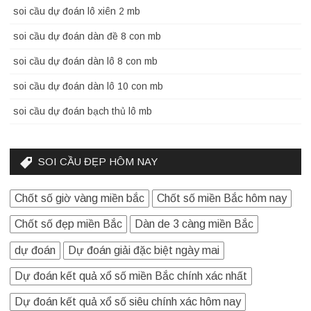
soi cầu dự đoán lô xiên 2 mb
soi cầu dự đoán dàn đề 8 con mb
soi cầu dự đoán dàn lô 8 con mb
soi cầu dự đoán dàn lô 10 con mb
soi cầu dự đoán bạch thủ lô mb
SOI CẦU ĐẸP HÔM NAY
Chốt số giờ vàng miền bắc
Chốt số miền Bắc hôm nay
Chốt số đẹp miền Bắc
Dàn de 3 càng miền Bắc
dự đoán
Dự đoán giải đặc biệt ngày mai
Dự đoán kết quả xổ số miền Bắc chính xác nhất
Dự đoán kết quả xổ số siêu chính xác hôm nay