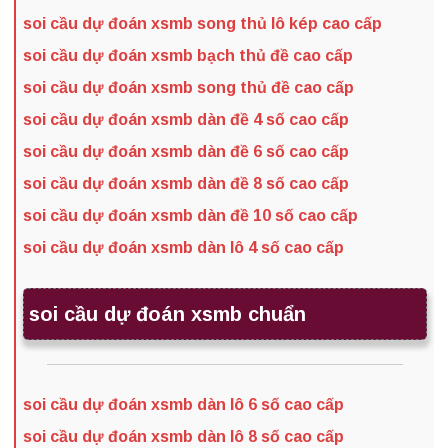
soi cầu dự đoán xsmb song thủ lô kép cao cấp
soi cầu dự đoán xsmb bạch thủ đề cao cấp
soi cầu dự đoán xsmb song thủ đề cao cấp
soi cầu dự đoán xsmb dàn đề 4 số cao cấp
soi cầu dự đoán xsmb dàn đề 6 số cao cấp
soi cầu dự đoán xsmb dàn đề 8 số cao cấp
soi cầu dự đoán xsmb dàn đề 10 số cao cấp
soi cầu dự đoán xsmb dàn lô 4 số cao cấp
soi cầu dự đoán xsmb chuẩn
soi cầu dự đoán xsmb dàn lô 6 số cao cấp
soi cầu dự đoán xsmb dàn lô 8 số cao cấp