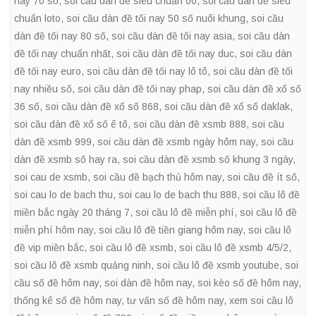
nay 70 số
,
soi cầu dàn đề siêu chuẩn 00
,
soi cầu dàn đề siêu
chuẩn loto
,
soi cầu dàn đề tối nay 50 số nuôi khung
,
soi cầu
dàn đề tối nay 80 số
,
soi cầu dàn đề tối nay asia
,
soi cầu dàn
đề tối nay chuẩn nhất
,
soi cầu dàn đề tối nay duc
,
soi cầu dàn
đề tối nay euro
,
soi cầu dàn đề tối nay lô tô
,
soi cầu dàn đề tối
nay nhiều số
,
soi cầu dàn đề tối nay phap
,
soi cầu dàn đề xổ số
36 số
,
soi cầu dàn đề xổ số 868
,
soi cầu dàn đề xổ số daklak
,
soi cầu dàn đề xổ số ê tô
,
soi cầu dàn đề xsmb 888
,
soi cầu
dàn đề xsmb 999
,
soi cầu dàn đề xsmb ngày hôm nay
,
soi cầu
dàn đề xsmb số hay ra
,
soi cầu dàn đề xsmb số khung 3 ngày
,
soi cau de xsmb
,
soi cầu đề bạch thủ hôm nay
,
soi cầu đề ít số
,
soi cau lo de bach thu
,
soi cau lo de bach thu 888
,
soi cầu lô đề
miền bắc ngày 20 tháng 7
,
soi cầu lô đề miễn phí
,
soi cầu lô đề
miễn phí hôm nay
,
soi cầu lô đề tiền giang hôm nay
,
soi cầu lô
đề vip miền bắc
,
soi cầu lô đề xsmb
,
soi cầu lô đề xsmb 4/5/2
,
soi cầu lô đề xsmb quảng ninh
,
soi cầu lô đề xsmb youtube
,
soi
cầu số đề hôm nay
,
soi dàn đề hôm nay
,
soi kèo số đề hôm nay
,
thống kê số đề hôm nay
,
tư vấn số đề hôm nay
,
xem soi cầu lô