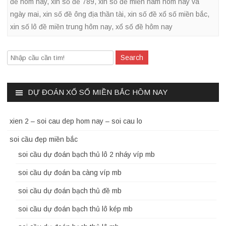
đề hôm nay
,
xin số đề 789
,
xin số đề miền nam hôm nay và
ngày mai
,
xin số đề ông địa thần tài
,
xin số đề xổ số miền bắc
,
xin số lô đề miền trung hôm nay
,
xổ số đề hôm nay
Search
DỰ ĐOÁN XỔ SỐ MIỀN BẮC HÔM NAY
xien 2 – soi cau dep hom nay – soi cau lo
soi cầu đẹp miền bắc
soi cầu dự đoán bạch thủ lô 2 nháy víp mb
soi cầu dự đoán ba càng víp mb
soi cầu dự đoán bạch thủ đề mb
soi cầu dự đoán bạch thủ lô kép mb