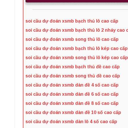
SOI CẦU DỰ ĐOÁN ĐẶC
BIỆT MN
XỔ SỐ MAX 4D
soi cầu dự đoán xsmb bạch thủ lô cao cấp
SOI CẦU DỰ ĐOÁN GIẢI
XỔ SỐ POWER 6/55
soi cầu dự đoán xsmb bạch thủ lô 2 nháy cao 
TÁM MN
soi cầu dự đoán xsmb song thủ lô cao cấp
SOI CẦU DỰ ĐOÁN LÔ 3
soi cầu dự đoán xsmb bạch thủ lô kép cao cấp
SỐ MN
soi cầu dự đoán xsmb song thủ lô kép cao cấp
soi cầu dự đoán xsmb bạch thủ đề cao cấp
SOI CẦU DỰ ĐOÁN SỚ
soi cầu dự đoán xsmb song thủ đề cao cấp
ĐẦU ĐUÔI GIẢI 8 MN
soi cầu dự đoán xsmb dàn đề 4 số cao cấp
SOI CẦU DỰ ĐOÁN SỚ
soi cầu dự đoán xsmb dàn đề 6 số cao cấp
ĐẦU ĐUÔI GIẢI ĐẶC BIỆT
soi cầu dự đoán xsmb dàn đề 8 số cao cấp
MN
soi cầu dự đoán xsmb dàn đề 10 số cao cấp
SOI CẦU DỰ ĐOÁN SONG
soi cầu dự đoán xsmb dàn lô 4 số cao cấp