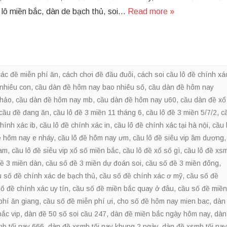
i lô miền bắc, dàn de bạch thủ, soi…
Read more »
các đề miễn phí ăn
,
cách chơi đề đầu đuôi
,
cách soi cầu lô đề chính xá
nhiêu con
,
cầu dàn đề hôm nay bao nhiêu số
,
cầu dàn đề hôm nay
khảo
,
cầu dàn đề hôm nay mb
,
cầu dàn đề hôm nay u60
,
cầu dàn đề xổ
cầu đề đang ăn
,
cầu lô đề 3 miền 11 tháng 6
,
cầu lô đề 3 miền 5/7/2
,
c
chính xác ib
,
cầu lô đề chính xác in
,
cầu lô đề chính xác tại hà nội
,
cầu 
ề hôm nay e nháy
,
cầu lô đề hôm nay ưm
,
cầu lô đề siêu vip âm dương
,
nam
,
cầu lô đề siêu vip xổ số miền bắc
,
cầu lô đề xổ số gì
,
cầu lô đề xs
ề 3 miền dàn
,
cầu số đề 3 miền dự đoán soi
,
cầu số đề 3 miền đông
,
u số đề chính xác de bạch thủ
,
cầu số đề chính xác ơ mỹ
,
cầu số đề
ố đề chính xác uy tín
,
cầu số đề miền bắc quay ở đâu
,
cầu số đề miền
phí ăn giang
,
cầu số đề miễn phí ưi
,
cho số đề hôm nay mien bac
,
dàn
bắc vip
,
dàn đề 50 số soi cầu 247
,
dàn đề miền bắc ngày hôm nay
,
dàn
b tối nay 666
,
dàn đề xsmb tối nay khung 2 ngày
,
dàn đề xsmb tối nay