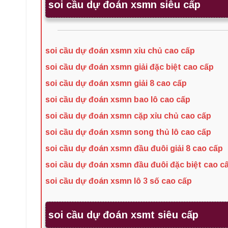
soi cầu dự đoán xsmn siêu cấp
soi cầu dự đoán xsmn xỉu chủ cao cấp
soi cầu dự đoán xsmn giải đặc biệt cao cấp
soi cầu dự đoán xsmn giải 8 cao cấp
soi cầu dự đoán xsmn bao lô cao cấp
soi cầu dự đoán xsmn cặp xỉu chủ cao cấp
soi cầu dự đoán xsmn song thủ lô cao cấp
soi cầu dự đoán xsmn đầu đuôi giải 8 cao cấp
soi cầu dự đoán xsmn đầu đuôi đặc biệt cao c
soi cầu dự đoán xsmn lô 3 số cao cấp
soi cầu dự đoán xsmt siêu cấp