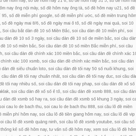
ố đề hôm nay
,
số đề hôm nay 21 6
,
số đề hôm nay 31 5
,
số đề hôm na
ôm nay ông nội mày
,
số đề hôm nay ông tà
,
số đề hôm nay u21
,
số đề
í 95
,
số đề miễn phí google
,
số đề miễn phí ước
,
số đề miền trung hô
,
số đề ngày mai 8/6
,
số đề ngày mai ô tô
,
số đề ngày mai quả
,
soi 10
,
Soi cầu bắt dàn đề 10 số Miền Bắc
,
soi cầu dàn đề 10 miễn phí
,
soi
ầu dàn đề 10 số 3 ngày
,
soi cầu dàn đề 10 số de miền bắc
,
soi cầu dà
 đề 10 số miền bắc
,
Soi cầu dàn đề 10 số miền Bắc miễn phí
,
soi cầu
ch
,
soi cầu dàn đề chính xác 100 miền bắc
,
soi cầu dàn đề chính xác 1
 chính xác 100 xsmb
,
soi cầu dàn đề chính xác miền bắc
,
soi cầu dàn
u dàn đề siêu chuẩn loto
,
soi cầu dàn đề tối nay 50 số nuôi khung
,
soi
i cầu dàn đề tối nay chuẩn nhất
,
soi cầu dàn đề tối nay duc
,
soi cầu dà
đề tối nay nhiều số
,
soi cầu dàn đề tối nay phap
,
soi cầu dàn đề xổ số
aklak
,
soi cầu dàn đề xổ số ê tô
,
soi cầu dàn đề xsmb 888
,
soi cầu dàn
ầu dàn đề xsmb số hay ra
,
soi cầu dàn đề xsmb số khung 3 ngày
,
soi c
soi cau lo de bach thu
,
soi cau lo de bach thu 888
,
soi cầu lô đề miền
đề miễn phí hôm nay
,
soi cầu lô đề tiền giang hôm nay
,
soi cầu lô đề vip
oi cầu lô đề xsmb quảng ninh
,
soi cầu lô đề xsmb youtube
,
soi cầu số
,
thống kê số đề hôm nay
,
tư vấn số đề hôm nay
,
xem soi cầu lô đề hô