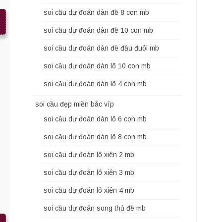
SOI CẦU DỰ ĐOÁN XÍU
soi cầu dự đoán dàn đề 8 con mb
CHỦ MT
soi cầu dự đoán dàn đề 10 con mb
soi cầu dự đoán dàn đề đầu đuôi mb
soi cầu dự đoán dàn lô 10 con mb
soi cầu dự đoán dàn lô 4 con mb
soi cầu đẹp miền bắc víp
soi cầu dự đoán dàn lô 6 con mb
soi cầu dự đoán dàn lô 8 con mb
soi cầu dự đoán lô xiên 2 mb
soi cầu dự đoán lô xiên 3 mb
soi cầu dự đoán lô xiên 4 mb
soi cầu dự đoán song thủ đề mb