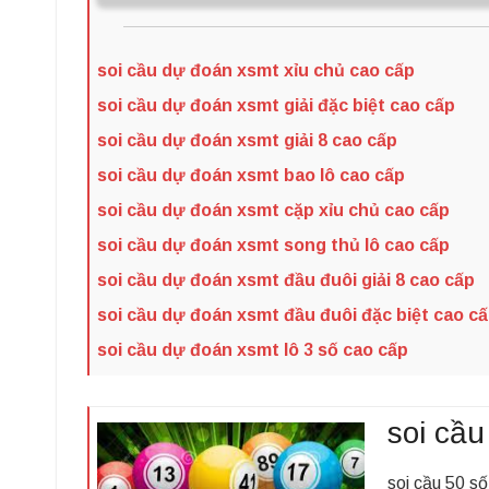
soi cầu dự đoán xsmt xỉu chủ cao cấp
soi cầu dự đoán xsmt giải đặc biệt cao cấp
soi cầu dự đoán xsmt giải 8 cao cấp
soi cầu dự đoán xsmt bao lô cao cấp
soi cầu dự đoán xsmt cặp xỉu chủ cao cấp
soi cầu dự đoán xsmt song thủ lô cao cấp
soi cầu dự đoán xsmt đầu đuôi giải 8 cao cấp
soi cầu dự đoán xsmt đầu đuôi đặc biệt cao c
soi cầu dự đoán xsmt lô 3 số cao cấp
soi cầ
soi cầu 50 số