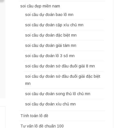
soi cầu đẹp miền nam
soi cầu dự đoán bao lô mn
soi cầu dự đoán cặp xíu chủ mn
soi cầu dự đoán đặc biệt mn
soi cầu dự đoán giải tám mn
soi cầu dự đoán lô 3 số mn
soi cầu dự đoán sớ đầu đuôi giải 8 mn
soi cầu dự đoán sớ đầu đuôi giải đặc biệt
mn
soi cầu dự đoán song thủ lô chủ mn
soi cầu dự đoán xíu chủ mn
Tính toán lô đề
Tư vấn lô đề chuẩn 100