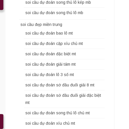
soi cầu dự đoán song thủ lô kép mb
soi cầu dự đoán song thủ lô mb
soi cầu đẹp miền trung
soi cầu dự đoán bao lô mt
soi cầu dự đoán cặp xíu chủ mt
soi cầu dự đoán đặc biệt mt
soi cầu dự đoán giải tám mt
soi cầu dự đoán lô 3 số mt
soi cầu dự đoán sớ đầu đuôi giải 8 mt
soi cầu dự đoán sớ đầu đuôi giải đặc biệt
mt
soi cầu dự đoán song thủ lô chủ mt
soi cầu dự đoán xíu chủ mt