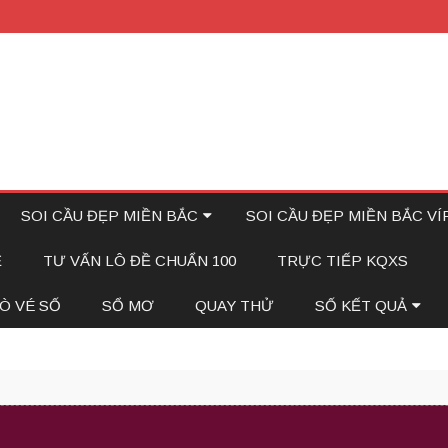
Skip
SOI CẦU ĐẸP MIỀN BẮC
SOI CẦU ĐẸP MIỀN BẮC VÍ
to
content
Ề
TƯ VẤN LÔ ĐỀ CHUẨN 100
TRỰC TIẾP KQXS
SOI CẦU DỰ ĐOÁN BẠCH
SOI CẦU DỰ ĐOÁN DÀN
THỦ LÔ 2 NHÁY VÍP MB
LÔ 6 CON MB
Ò VÉ SỐ
SỔ MƠ
QUAY THỬ
SỐ KẾT QUẢ
SOI CẦU DỰ ĐOÁN BA
SOI CẦU DỰ ĐOÁN DÀN
KQ XSMB 30 NGÀY
CÀNG VÍP MB
LÔ 8 CON MB
KQ XSMT 30 NGÀY
SOI CẦU DỰ ĐOÁN BẠCH
SOI CẦU DỰ ĐOÁN LÔ
THỦ ĐỀ MB
XIÊN 2 MB
KQ XSMN 30 NGÀY