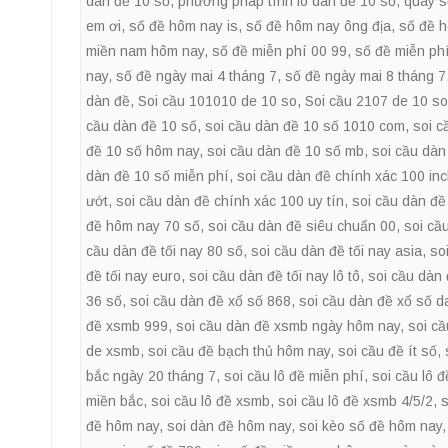
dàn đề 10 số
,
phương pháp tính lô dàn đề 10 số
,
quay s
em ơi
,
số đề hôm nay is
,
số đề hôm nay ông địa
,
số đề h
miền nam hôm nay
,
số đề miễn phí 00 99
,
số đề miễn ph
nay
,
số đề ngày mai 4 tháng 7
,
số đề ngày mai 8 tháng 7
dàn đề
,
Soi cầu 101010 de 10 so
,
Soi cầu 2107 de 10 so
cầu dàn đề 10 số
,
soi cầu dàn đề 10 số 1010 com
,
soi c
đề 10 số hôm nay
,
soi cầu dàn đề 10 số mb
,
soi cầu dàn
dàn đề 10 số miễn phí
,
soi cầu dàn đề chính xác 100 in
ướt
,
soi cầu dàn đề chính xác 100 uy tín
,
soi cầu dàn đề
đề hôm nay 70 số
,
soi cầu dàn đề siêu chuẩn 00
,
soi cầ
cầu dàn đề tối nay 80 số
,
soi cầu dàn đề tối nay asia
,
so
đề tối nay euro
,
soi cầu dàn đề tối nay lô tô
,
soi cầu dàn 
36 số
,
soi cầu dàn đề xổ số 868
,
soi cầu dàn đề xổ số d
đề xsmb 999
,
soi cầu dàn đề xsmb ngày hôm nay
,
soi c
de xsmb
,
soi cầu đề bạch thủ hôm nay
,
soi cầu đề ít số
,
bắc ngày 20 tháng 7
,
soi cầu lô đề miễn phí
,
soi cầu lô 
miền bắc
,
soi cầu lô đề xsmb
,
soi cầu lô đề xsmb 4/5/2
,
s
đề hôm nay
,
soi dàn đề hôm nay
,
soi kèo số đề hôm nay