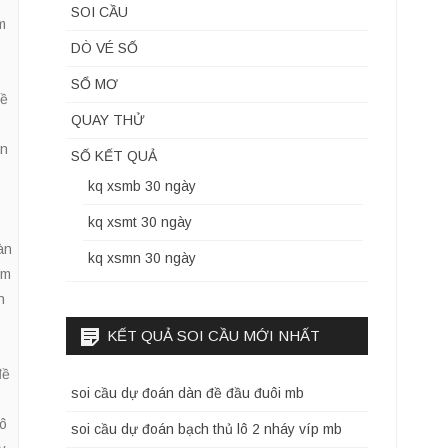
SOI CẦU
m
DÒ VÉ SỐ
SỔ MƠ
đề
QUAY THỬ
án
SỐ KẾT QUẢ
kq xsmb 30 ngày
kq xsmt 30 ngày
àn
kq xsmn 30 ngày
ôm
n
KẾT QUẢ SOI CẦU MỚI NHẤT
đề
soi cầu dự đoán dàn đề đầu đuôi mb
lô
soi cầu dự đoán bạch thủ lô 2 nháy víp mb