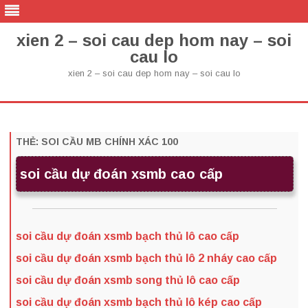
xien 2 – soi cau dep hom nay – soi
cau lo
xien 2 – soi cau dep hom nay – soi cau lo
Skip
to
content
THẺ:
SOI CẦU MB CHÍNH XÁC 100
soi cầu dự đoán xsmb cao cấp
soi cầu dự đoán xsmb bạch thủ lô cao cấp
soi cầu dự đoán xsmb bạch thủ lô 2 nháy cao cấp
soi cầu dự đoán xsmb song thủ lô cao cấp
soi cầu dự đoán xsmb bạch thủ lô kép cao cấp