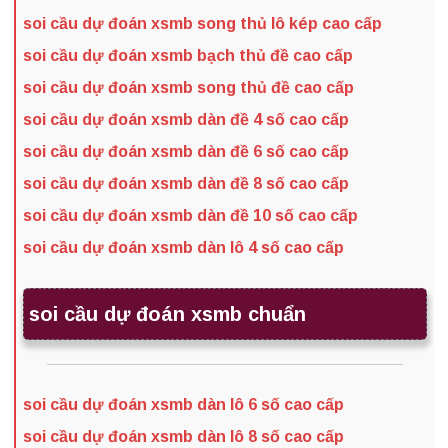
soi cầu dự đoán xsmb song thủ lô kép cao cấp
soi cầu dự đoán xsmb bạch thủ đề cao cấp
soi cầu dự đoán xsmb song thủ đề cao cấp
soi cầu dự đoán xsmb dàn đề 4 số cao cấp
soi cầu dự đoán xsmb dàn đề 6 số cao cấp
soi cầu dự đoán xsmb dàn đề 8 số cao cấp
soi cầu dự đoán xsmb dàn đề 10 số cao cấp
soi cầu dự đoán xsmb dàn lô 4 số cao cấp
soi cầu dự đoán xsmb chuẩn
soi cầu dự đoán xsmb dàn lô 6 số cao cấp
soi cầu dự đoán xsmb dàn lô 8 số cao cấp