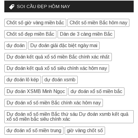
SOI CẦU ĐẸP HÔM NAY
Chốt số giờ vàng miền bắc
Chốt số miền Bắc hôm nay
Chốt số đẹp miền Bắc
Dàn de 3 càng miền Bắc
dự đoán
Dự đoán giải đặc biệt ngày mai
Dự đoán kết quả xổ số miền Bắc chính xác nhất
Dự đoán kết quả xổ số siêu chính xác hôm nay
dự đoán lô kép
dự đoán xsmb
Dự đoán XSMB Minh Ngọc
dự đoán xổ số miền bắc
Dự đoán xổ số miền Bắc chính xác hôm nay
Dự đoán xổ số miền Bắc thứ sáu Dự đoán xsmb kết quả
xổ số miền bắc siêu chính xác
dự đoán xổ số miền trung
giờ vàng chốt số