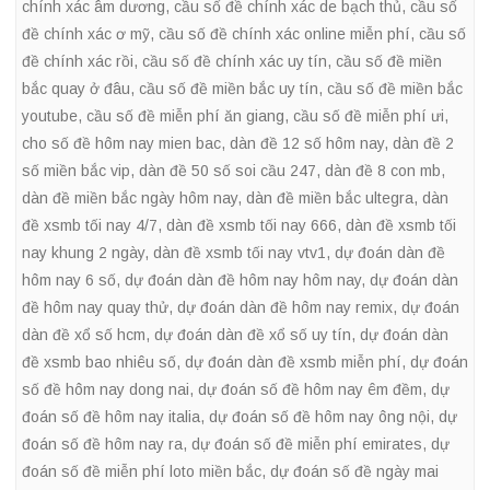
chính xác âm dương
,
cầu số đề chính xác de bạch thủ
,
cầu số
đề chính xác ơ mỹ
,
cầu số đề chính xác online miễn phí
,
cầu số
đề chính xác rồi
,
cầu số đề chính xác uy tín
,
cầu số đề miền
bắc quay ở đâu
,
cầu số đề miền bắc uy tín
,
cầu số đề miền bắc
youtube
,
cầu số đề miễn phí ăn giang
,
cầu số đề miễn phí ưi
,
cho số đề hôm nay mien bac
,
dàn đề 12 số hôm nay
,
dàn đề 2
số miền bắc vip
,
dàn đề 50 số soi cầu 247
,
dàn đề 8 con mb
,
dàn đề miền bắc ngày hôm nay
,
dàn đề miền bắc ultegra
,
dàn
đề xsmb tối nay 4/7
,
dàn đề xsmb tối nay 666
,
dàn đề xsmb tối
nay khung 2 ngày
,
dàn đề xsmb tối nay vtv1
,
dự đoán dàn đề
hôm nay 6 số
,
dự đoán dàn đề hôm nay hôm nay
,
dự đoán dàn
đề hôm nay quay thử
,
dự đoán dàn đề hôm nay remix
,
dự đoán
dàn đề xổ số hcm
,
dự đoán dàn đề xổ số uy tín
,
dự đoán dàn
đề xsmb bao nhiêu số
,
dự đoán dàn đề xsmb miễn phí
,
dự đoán
số đề hôm nay dong nai
,
dự đoán số đề hôm nay êm đềm
,
dự
đoán số đề hôm nay italia
,
dự đoán số đề hôm nay ông nội
,
dự
đoán số đề hôm nay ra
,
dự đoán số đề miễn phí emirates
,
dự
đoán số đề miễn phí loto miền bắc
,
dự đoán số đề ngày mai