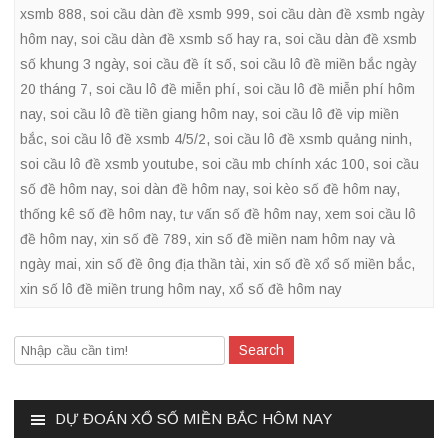
xsmb 888
,
soi cầu dàn đề xsmb 999
,
soi cầu dàn đề xsmb ngày
hôm nay
,
soi cầu dàn đề xsmb số hay ra
,
soi cầu dàn đề xsmb
số khung 3 ngày
,
soi cầu đề ít số
,
soi cầu lô đề miền bắc ngày
20 tháng 7
,
soi cầu lô đề miễn phí
,
soi cầu lô đề miễn phí hôm
nay
,
soi cầu lô đề tiền giang hôm nay
,
soi cầu lô đề vip miền
bắc
,
soi cầu lô đề xsmb 4/5/2
,
soi cầu lô đề xsmb quảng ninh
,
soi cầu lô đề xsmb youtube
,
soi cầu mb chính xác 100
,
soi cầu
số đề hôm nay
,
soi dàn đề hôm nay
,
soi kèo số đề hôm nay
,
thống kê số đề hôm nay
,
tư vấn số đề hôm nay
,
xem soi cầu lô
đề hôm nay
,
xin số đề 789
,
xin số đề miền nam hôm nay và
ngày mai
,
xin số đề ông địa thần tài
,
xin số đề xổ số miền bắc
,
xin số lô đề miền trung hôm nay
,
xổ số đề hôm nay
Search
DỰ ĐOÁN XỔ SỐ MIỀN BẮC HÔM NAY