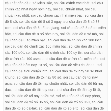
cầu bắt dàn đề 8 số Miền Bắc
,
soi cầu chính xác nhất
,
soi cầu
chính xác nhất ngày hôm nay
,
soi cầu chuẩn nhất
,
soi cầu
chuẩn xác nhất
,
soi cau chuan xac nhat mien bac
,
soi cau dàn
đề 8 số
,
soi cầu dàn đề 8 số 3 ngày
,
soi cầu dàn đề 8 số 88
com
,
soi cầu dàn đề 8 số an giang
,
soi cầu dàn đề 8 số de miền
bắc
,
soi cầu dàn đề 8 số hôm nay
,
soi cầu dàn đề 8 số mb
,
soi
cầu dàn đề 8 số miền bắc
,
soi cầu dàn đề chính xác 100 inch
,
soi cầu dàn đề chính xác 100 miền bắc
,
soi cầu dàn đề chính
xác 100 ướt
,
soi cầu dàn đề chính xác 100 uy tín
,
soi cầu dàn
đề chính xác 100 xsmb
,
soi cầu dàn đề chính xác miền bắc
,
soi
cầu dàn đề hôm nay 70 số
,
soi cầu dàn đề siêu chuẩn 00
,
soi
cầu dàn đề siêu chuẩn loto
,
soi cầu dàn đề tối nay 50 số nuôi
khung
,
soi cầu dàn đề tối nay 80 số
,
soi cầu dàn đề tối nay
asia
,
soi cầu dàn đề tối nay chuẩn nhất
,
soi cầu dàn đề tối nay
duc
,
soi cầu dàn đề tối nay euro
,
soi cầu dàn đề tối nay lô tô
,
soi cầu dàn đề tối nay nhiều số
,
soi cầu dàn đề tối nay phap
,
soi cầu dàn đề xổ số 36 số
,
soi cầu dàn đề xổ số 868
,
soi cầu
dàn đề xổ số daklak
,
soi cầu dàn đề xổ số ê tô
,
soi cầu dàn đề