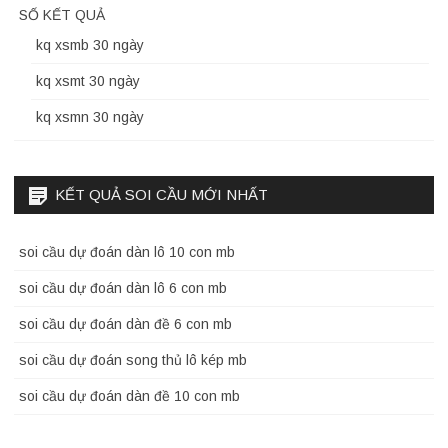
SỐ KẾT QUẢ
kq xsmb 30 ngày
kq xsmt 30 ngày
kq xsmn 30 ngày
KẾT QUẢ SOI CẦU MỚI NHẤT
soi cầu dự đoán dàn lô 10 con mb
soi cầu dự đoán dàn lô 6 con mb
soi cầu dự đoán dàn đề 6 con mb
soi cầu dự đoán song thủ lô kép mb
soi cầu dự đoán dàn đề 10 con mb