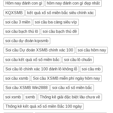
Hôm nay đánh con gì
hôm nay đánh con gì đẹp nhất
KQXSMB
kết quả xổ số miền bắc siêu chính xác
soi cầu 3 miền
soi cầu ba càng siêu víp
soi cầu bạch thủ lô
soi cầu bạch thủ đề
soi cầu dự đoán kqxsmb
Soi cầu Dự đoán XSMB chính xác 100
soi cầu hôm nay
soi cầu kết quả xổ số miền bắc
soi cầu lô chuẩn
Soi cầu lô chính xác 100 đánh lô không lỗ
soi cầu mb
soi cầu xsmb
Soi cầu XSMB miễn phí ngày hôm nay
Soi cầu XSMB Win2888
soi cầu xổ số miền bắc
soi xsmb
sxmb
Thống kê giải đặc biệt lâu chưa về
Thống kê kết quả xổ số miền Bắc 100 ngày