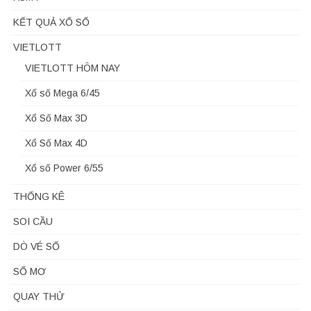
KẾT QUẢ XỔ SỐ
VIETLOTT
VIETLOTT HÔM NAY
Xổ số Mega 6/45
Xổ Số Max 3D
Xổ Số Max 4D
Xổ số Power 6/55
THỐNG KÊ
SOI CẦU
DÒ VÉ SỐ
SỔ MƠ
QUAY THỬ