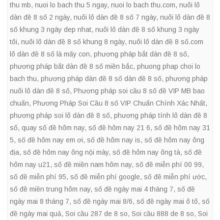
thu mb
,
nuoi lo bach thu 5 ngay
,
nuoi lo bach thu.com
,
nuôi lô
dàn đề 8 số 2 ngày
,
nuôi lô dàn đề 8 số 7 ngày
,
nuôi lô dàn đề 8
số khung 3 ngày dep nhat
,
nuôi lô dàn đề 8 số khung 3 ngày
tôi
,
nuôi lô dàn đề 8 số khung 8 ngày
,
nuôi lô dàn đề 8 số.com
lô dàn đề 8 số là mấy con
,
phương pháp bắt dàn đề 8 số
,
phương pháp bắt dàn đề 8 số miền bắc
,
phuong phap choi lo
bach thu
,
phương pháp dàn đề 8 số dàn đề 8 số
,
phương pháp
nuôi lô dàn đề 8 số
,
Phương pháp soi cầu 8 số đề VIP MB bao
chuẩn
,
Phương Pháp Soi Cầu 8 số VIP Chuẩn Chính Xác Nhất
,
phương pháp soi lô dàn đề 8 số
,
phương pháp tính lô dàn đề 8
số
,
quay số đề hôm nay
,
số đề hôm nay 21 6
,
số đề hôm nay 31
5
,
số đề hôm nay em ơi
,
số đề hôm nay is
,
số đề hôm nay ông
địa
,
số đề hôm nay ông nội mày
,
số đề hôm nay ông tà
,
số đề
hôm nay u21
,
số đề miền nam hôm nay
,
số đề miễn phí 00 99
,
số đề miễn phí 95
,
số đề miễn phí google
,
số đề miễn phí ước
,
số đề miền trung hôm nay
,
số đề ngày mai 4 tháng 7
,
số đề
ngày mai 8 tháng 7
,
số đề ngày mai 8/6
,
số đề ngày mai ô tô
,
số
đề ngày mai quả
,
Soi cầu 287 de 8 so
,
Soi cầu 888 de 8 so
,
Soi