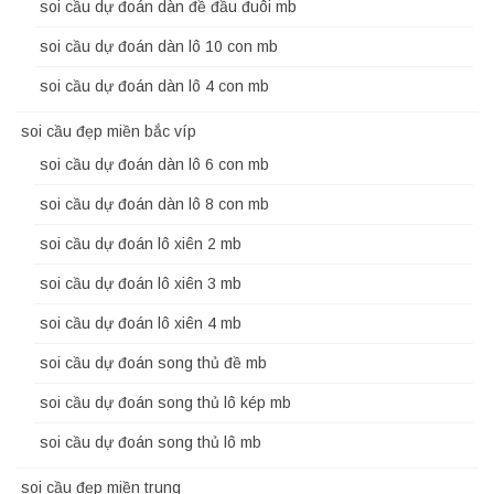
soi cầu dự đoán dàn đề đầu đuôi mb
soi cầu dự đoán dàn lô 10 con mb
soi cầu dự đoán dàn lô 4 con mb
soi cầu đẹp miền bắc víp
soi cầu dự đoán dàn lô 6 con mb
soi cầu dự đoán dàn lô 8 con mb
soi cầu dự đoán lô xiên 2 mb
soi cầu dự đoán lô xiên 3 mb
soi cầu dự đoán lô xiên 4 mb
soi cầu dự đoán song thủ đề mb
soi cầu dự đoán song thủ lô kép mb
soi cầu dự đoán song thủ lô mb
soi cầu đẹp miền trung