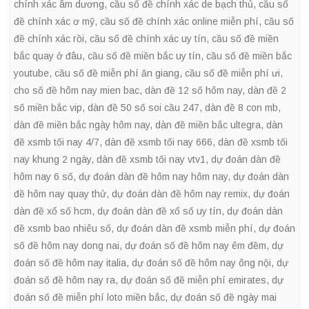
chính xác âm dương
,
cầu số đề chính xác de bạch thủ
,
cầu số
đề chính xác ơ mỹ
,
cầu số đề chính xác online miễn phí
,
cầu số
đề chính xác rồi
,
cầu số đề chính xác uy tín
,
cầu số đề miền
bắc quay ở đâu
,
cầu số đề miền bắc uy tín
,
cầu số đề miền bắc
youtube
,
cầu số đề miễn phí ăn giang
,
cầu số đề miễn phí ưi
,
cho số đề hôm nay mien bac
,
dàn đề 12 số hôm nay
,
dàn đề 2
số miền bắc vip
,
dàn đề 50 số soi cầu 247
,
dàn đề 8 con mb
,
dàn đề miền bắc ngày hôm nay
,
dàn đề miền bắc ultegra
,
dàn
đề xsmb tối nay 4/7
,
dàn đề xsmb tối nay 666
,
dàn đề xsmb tối
nay khung 2 ngày
,
dàn đề xsmb tối nay vtv1
,
dự đoán dàn đề
hôm nay 6 số
,
dự đoán dàn đề hôm nay hôm nay
,
dự đoán dàn
đề hôm nay quay thử
,
dự đoán dàn đề hôm nay remix
,
dự đoán
dàn đề xổ số hcm
,
dự đoán dàn đề xổ số uy tín
,
dự đoán dàn
đề xsmb bao nhiêu số
,
dự đoán dàn đề xsmb miễn phí
,
dự đoán
số đề hôm nay dong nai
,
dự đoán số đề hôm nay êm đềm
,
dự
đoán số đề hôm nay italia
,
dự đoán số đề hôm nay ông nội
,
dự
đoán số đề hôm nay ra
,
dự đoán số đề miễn phí emirates
,
dự
đoán số đề miễn phí loto miền bắc
,
dự đoán số đề ngày mai