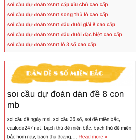
soi cầu dự đoán xsmt cặp xỉu chủ cao cấp
soi cầu dự đoán xsmt song thủ lô cao cấp
soi cầu dự đoán xsmt đầu đuôi giải 8 cao cấp
soi cầu dự đoán xsmt đầu đuôi đặc biệt cao cấp
soi cầu dự đoán xsmt lô 3 số cao cấp
soi cầu dự đoán dàn đề 8 con
mb
soi cầu đề ngày mai, soi cầu 36 số, soi đề miền bắc,
caulode247 net, bạch thủ đề miền bắc, bạch thủ đề miền
bắc hôm nay, bach thu 3cang,…
Read more »