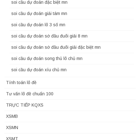
soi cầu dự đoán đặc biệt mn
soi cầu dự đoán giải tám mn
soi cầu dự đoán lô 3 số mn
soi cầu dự đoán sớ đầu đuôi giải 8 mn
soi cầu dự đoán sớ đầu đuôi giải đặc biệt mn
soi cầu dự đoán song thủ lô chủ mn
soi cầu dự đoán xíu chủ mn
Tính toán lô đề
Tư vấn lô đề chuẩn 100
TRỰC TIẾP KQXS
XSMB
XSMN
XSMT