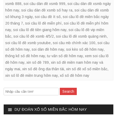
xsmb 888
,
soi cầu dàn đề xsmb 999
,
soi cầu dàn đề xsmb ngày
hôm nay
,
soi cầu dàn đề xsmb số hay ra
,
soi cầu dàn đề xsmb
số khung 3 ngày
,
soi cầu đề ít số
,
soi cầu lô đề miền bắc ngày
20 tháng 7
,
soi cầu lô đề miễn phí
,
soi cầu lô đề miễn phí hôm
nay
,
soi cầu lô đề tiền giang hôm nay
,
soi cầu lô đề vip miền
bắc
,
soi cầu lô đề xsmb 4/5/2
,
soi cầu lô đề xsmb quảng ninh
,
soi cầu lô đề xsmb youtube
,
soi cầu mb chính xác 100
,
soi cầu
số đề hôm nay
,
soi dàn đề hôm nay
,
soi kèo số đề hôm nay
,
thống kê số đề hôm nay
,
tư vấn số đề hôm nay
,
xem soi cầu lô
đề hôm nay
,
xin số đề 789
,
xin số đề miền nam hôm nay và
ngày mai
,
xin số đề ông địa thần tài
,
xin số đề xổ số miền bắc
,
xin số lô đề miền trung hôm nay
,
xổ số đề hôm nay
Search
DỰ ĐOÁN XỔ SỐ MIỀN BẮC HÔM NAY