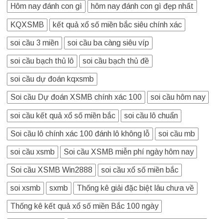
Hôm nay đánh con gì
hôm nay đánh con gì đẹp nhất
KQXSMB
kết quả xổ số miền bắc siêu chính xác
soi cầu 3 miền
soi cầu ba càng siêu víp
soi cầu bạch thủ lô
soi cầu bạch thủ đề
soi cầu dự đoán kqxsmb
Soi cầu Dự đoán XSMB chính xác 100
soi cầu hôm nay
soi cầu kết quả xổ số miền bắc
soi cầu lô chuẩn
Soi cầu lô chính xác 100 đánh lô không lỗ
soi cầu mb
soi cầu xsmb
Soi cầu XSMB miễn phí ngày hôm nay
Soi cầu XSMB Win2888
soi cầu xổ số miền bắc
soi xsmb
sxmb
Thống kê giải đặc biệt lâu chưa về
Thống kê kết quả xổ số miền Bắc 100 ngày