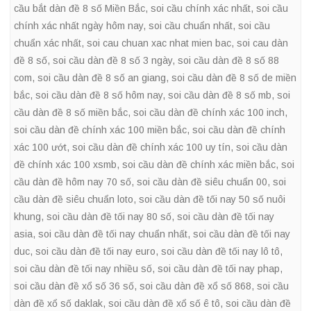
cầu bắt dàn đề 8 số Miền Bắc
,
soi cầu chính xác nhất
,
soi cầu
chính xác nhất ngày hôm nay
,
soi cầu chuẩn nhất
,
soi cầu
chuẩn xác nhất
,
soi cau chuan xac nhat mien bac
,
soi cau dàn
đề 8 số
,
soi cầu dàn đề 8 số 3 ngày
,
soi cầu dàn đề 8 số 88
com
,
soi cầu dàn đề 8 số an giang
,
soi cầu dàn đề 8 số de miền
bắc
,
soi cầu dàn đề 8 số hôm nay
,
soi cầu dàn đề 8 số mb
,
soi
cầu dàn đề 8 số miền bắc
,
soi cầu dàn đề chính xác 100 inch
,
soi cầu dàn đề chính xác 100 miền bắc
,
soi cầu dàn đề chính
xác 100 ướt
,
soi cầu dàn đề chính xác 100 uy tín
,
soi cầu dàn
đề chính xác 100 xsmb
,
soi cầu dàn đề chính xác miền bắc
,
soi
cầu dàn đề hôm nay 70 số
,
soi cầu dàn đề siêu chuẩn 00
,
soi
cầu dàn đề siêu chuẩn loto
,
soi cầu dàn đề tối nay 50 số nuôi
khung
,
soi cầu dàn đề tối nay 80 số
,
soi cầu dàn đề tối nay
asia
,
soi cầu dàn đề tối nay chuẩn nhất
,
soi cầu dàn đề tối nay
duc
,
soi cầu dàn đề tối nay euro
,
soi cầu dàn đề tối nay lô tô
,
soi cầu dàn đề tối nay nhiều số
,
soi cầu dàn đề tối nay phap
,
soi cầu dàn đề xổ số 36 số
,
soi cầu dàn đề xổ số 868
,
soi cầu
dàn đề xổ số daklak
,
soi cầu dàn đề xổ số ê tô
,
soi cầu dàn đề