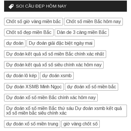
SOI CẦU ĐẸP HÔM NAY
Chốt số giờ vàng miền bắc
Chốt số miền Bắc hôm nay
Chốt số đẹp miền Bắc
Dàn de 3 càng miền Bắc
dự đoán
Dự đoán giải đặc biệt ngày mai
Dự đoán kết quả xổ số miền Bắc chính xác nhất
Dự đoán kết quả xổ số siêu chính xác hôm nay
dự đoán lô kép
dự đoán xsmb
Dự đoán XSMB Minh Ngọc
dự đoán xổ số miền bắc
Dự đoán xổ số miền Bắc chính xác hôm nay
Dự đoán xổ số miền Bắc thứ sáu Dự đoán xsmb kết quả
xổ số miền bắc siêu chính xác
dự đoán xổ số miền trung
giờ vàng chốt số