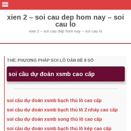
xien 2 – soi cau dep hom nay – soi
cau lo
xien 2 – soi cau dep hom nay – soi cau lo
Skip
to
content
THẺ:
PHƯƠNG PHÁP SOI LÔ DÀN ĐỀ 8 SỐ
soi cầu dự đoán xsmb cao cấp
soi cầu dự đoán xsmb bạch thủ lô cao cấp
soi cầu dự đoán xsmb bạch thủ lô 2 nháy cao cấp
soi cầu dự đoán xsmb song thủ lô cao cấp
soi cầu dự đoán xsmb bạch thủ lô kép cao cấp