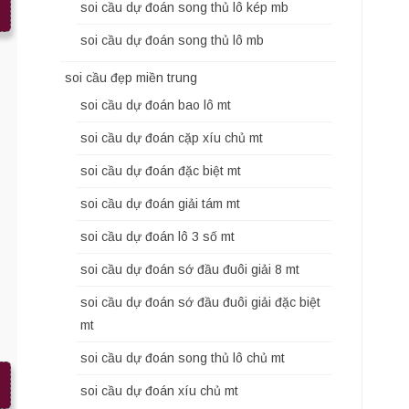
soi cầu dự đoán song thủ lô kép mb
soi cầu dự đoán song thủ lô mb
soi cầu đẹp miền trung
soi cầu dự đoán bao lô mt
soi cầu dự đoán cặp xíu chủ mt
soi cầu dự đoán đặc biệt mt
soi cầu dự đoán giải tám mt
soi cầu dự đoán lô 3 số mt
soi cầu dự đoán sớ đầu đuôi giải 8 mt
soi cầu dự đoán sớ đầu đuôi giải đặc biệt
mt
soi cầu dự đoán song thủ lô chủ mt
soi cầu dự đoán xíu chủ mt