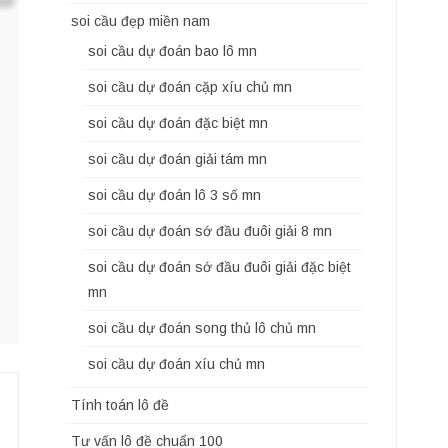
soi cầu đẹp miền nam
soi cầu dự đoán bao lô mn
soi cầu dự đoán cặp xíu chủ mn
soi cầu dự đoán đặc biệt mn
soi cầu dự đoán giải tám mn
soi cầu dự đoán lô 3 số mn
soi cầu dự đoán sớ đầu đuôi giải 8 mn
soi cầu dự đoán sớ đầu đuôi giải đặc biệt
mn
soi cầu dự đoán song thủ lô chủ mn
soi cầu dự đoán xíu chủ mn
Tính toán lô đề
Tư vấn lô đề chuẩn 100