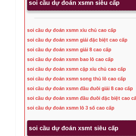
soi cầu dự đoán xsmn siêu cấp
soi cầu dự đoán xsmn xỉu chủ cao cấp
soi cầu dự đoán xsmn giải đặc biệt cao cấp
soi cầu dự đoán xsmn giải 8 cao cấp
soi cầu dự đoán xsmn bao lô cao cấp
soi cầu dự đoán xsmn cặp xỉu chủ cao cấp
soi cầu dự đoán xsmn song thủ lô cao cấp
soi cầu dự đoán xsmn đầu đuôi giải 8 cao cấp
soi cầu dự đoán xsmn đầu đuôi đặc biệt cao c
soi cầu dự đoán xsmn lô 3 số cao cấp
soi cầu dự đoán xsmt siêu cấp