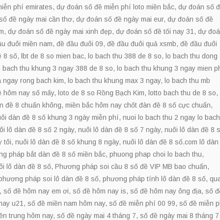
iễn phí emirates
,
dự đoán số đề miễn phí loto miền bắc
,
dự đoán số 
số đề ngày mai cần thơ
,
dự đoán số đề ngày mai eur
,
dự đoán số đề
im
,
dự đoán số đề ngày mai xinh đẹp
,
dự đoán số đề tối nay 31
,
dự đo
ầu đuôi miền nam
,
đề đầu đuôi 09
,
đề đầu đuôi quả xsmb
,
đề đầu đuôi
ề 8 số
,
lbt de 8 so mien bac
,
lo bach thu 388 de 8 so
,
lo bach thu dong
o bach thu khung 3 ngay 388 de 8 so
,
lo bach thu khung 3 ngay mien p
a ngay rong bach kim
,
lo bach thu khung max 3 ngay
,
lo bach thu mb
ề hôm nay số mấy
,
loto de 8 so Rồng Bạch Kim
,
lotto bach thu de 8 so
,
n đề 8 chuẩn không
,
miền bắc hôm nay chốt đàn đề 8 số cực chuẩn
,
ôi dàn đề 8 số khung 3 ngày miễn phí
,
nuoi lo bach thu 2 ngay lo bach
ôi lô dàn đề 8 số 2 ngày
,
nuôi lô dàn đề 8 số 7 ngày
,
nuôi lô dàn đề 8 
 tôi
,
nuôi lô dàn đề 8 số khung 8 ngày
,
nuôi lô dàn đề 8 số.com lô dàn
g pháp bắt dàn đề 8 số miền bắc
,
phuong phap choi lo bach thu
,
i lô dàn đề 8 số
,
Phương pháp soi cầu 8 số đề VIP MB bao chuẩn
,
phương pháp soi lô dàn đề 8 số
,
phương pháp tính lô dàn đề 8 số
,
qu
,
số đề hôm nay em ơi
,
số đề hôm nay is
,
số đề hôm nay ông địa
,
số đ
nay u21
,
số đề miền nam hôm nay
,
số đề miễn phí 00 99
,
số đề miễn p
ền trung hôm nay
,
số đề ngày mai 4 tháng 7
,
số đề ngày mai 8 tháng 7