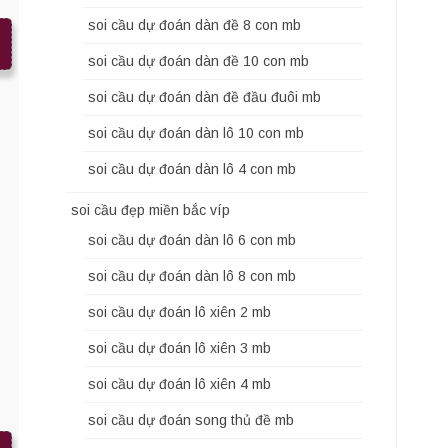
SOI CẦU DỰ ĐOÁN XÍU
soi cầu dự đoán dàn đề 8 con mb
CHỦ MT
soi cầu dự đoán dàn đề 10 con mb
soi cầu dự đoán dàn đề đầu đuôi mb
soi cầu dự đoán dàn lô 10 con mb
soi cầu dự đoán dàn lô 4 con mb
soi cầu đẹp miền bắc víp
soi cầu dự đoán dàn lô 6 con mb
soi cầu dự đoán dàn lô 8 con mb
soi cầu dự đoán lô xiên 2 mb
soi cầu dự đoán lô xiên 3 mb
soi cầu dự đoán lô xiên 4 mb
soi cầu dự đoán song thủ đề mb