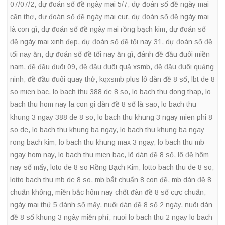
07/07/2
,
dự đoán số đề ngày mai 5/7
,
dự đoán số đề ngày mai
cần thơ
,
dự đoán số đề ngày mai eur
,
dự đoán số đề ngày mai
là con gì
,
dự đoán số đề ngày mai rồng bạch kim
,
dự đoán số
đề ngày mai xinh đẹp
,
dự đoán số đề tối nay 31
,
dự đoán số đề
tối nay ăn
,
dự đoán số đề tối nay ăn gì
,
đánh đề đầu đuôi miền
nam
,
đề đầu đuôi 09
,
đề đầu đuôi quả xsmb
,
đề đầu đuôi quảng
ninh
,
đề đầu đuôi quay thử
,
kqxsmb plus lô dàn đề 8 số
,
lbt de 8
so mien bac
,
lo bach thu 388 de 8 so
,
lo bach thu dong thap
,
lo
bach thu hom nay la con gi dàn đề 8 số là sao
,
lo bach thu
khung 3 ngay 388 de 8 so
,
lo bach thu khung 3 ngay mien phi 8
so de
,
lo bach thu khung ba ngay
,
lo bach thu khung ba ngay
rong bach kim
,
lo bach thu khung max 3 ngay
,
lo bach thu mb
ngay hom nay
,
lo bach thu mien bac
,
lô dàn đề 8 số
,
lô đề hôm
nay số mấy
,
loto de 8 so Rồng Bạch Kim
,
lotto bach thu de 8 so
,
lotto bach thu mb de 8 so
,
mb bắt chuẩn 8 con đề
,
mb dàn đề 8
chuẩn không
,
miền bắc hôm nay chốt đàn đề 8 số cực chuẩn
,
ngày mai thứ 5 đánh số mấy
,
nuôi dàn đề 8 số 2 ngày
,
nuôi dàn
đề 8 số khung 3 ngày miễn phí
,
nuoi lo bach thu 2 ngay lo bach