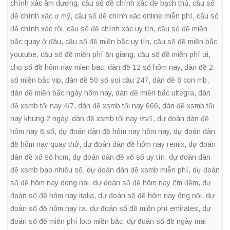
chính xác âm dương
,
cầu số đề chính xác de bạch thủ
,
cầu số
đề chính xác ơ mỹ
,
cầu số đề chính xác online miễn phí
,
cầu số
đề chính xác rồi
,
cầu số đề chính xác uy tín
,
cầu số đề miền
bắc quay ở đâu
,
cầu số đề miền bắc uy tín
,
cầu số đề miền bắc
youtube
,
cầu số đề miễn phí ăn giang
,
cầu số đề miễn phí ưi
,
cho số đề hôm nay mien bac
,
dàn đề 12 số hôm nay
,
dàn đề 2
số miền bắc vip
,
dàn đề 50 số soi cầu 247
,
dàn đề 8 con mb
,
dàn đề miền bắc ngày hôm nay
,
dàn đề miền bắc ultegra
,
dàn
đề xsmb tối nay 4/7
,
dàn đề xsmb tối nay 666
,
dàn đề xsmb tối
nay khung 2 ngày
,
dàn đề xsmb tối nay vtv1
,
dự đoán dàn đề
hôm nay 6 số
,
dự đoán dàn đề hôm nay hôm nay
,
dự đoán dàn
đề hôm nay quay thử
,
dự đoán dàn đề hôm nay remix
,
dự đoán
dàn đề xổ số hcm
,
dự đoán dàn đề xổ số uy tín
,
dự đoán dàn
đề xsmb bao nhiêu số
,
dự đoán dàn đề xsmb miễn phí
,
dự đoán
số đề hôm nay dong nai
,
dự đoán số đề hôm nay êm đềm
,
dự
đoán số đề hôm nay italia
,
dự đoán số đề hôm nay ông nội
,
dự
đoán số đề hôm nay ra
,
dự đoán số đề miễn phí emirates
,
dự
đoán số đề miễn phí loto miền bắc
,
dự đoán số đề ngày mai