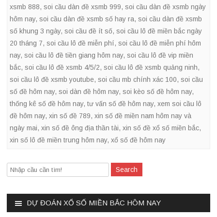
xsmb 888
,
soi cầu dàn đề xsmb 999
,
soi cầu dàn đề xsmb ngày
hôm nay
,
soi cầu dàn đề xsmb số hay ra
,
soi cầu dàn đề xsmb
số khung 3 ngày
,
soi cầu đề ít số
,
soi cầu lô đề miền bắc ngày
20 tháng 7
,
soi cầu lô đề miễn phí
,
soi cầu lô đề miễn phí hôm
nay
,
soi cầu lô đề tiền giang hôm nay
,
soi cầu lô đề vip miền
bắc
,
soi cầu lô đề xsmb 4/5/2
,
soi cầu lô đề xsmb quảng ninh
,
soi cầu lô đề xsmb youtube
,
soi cầu mb chính xác 100
,
soi cầu
số đề hôm nay
,
soi dàn đề hôm nay
,
soi kèo số đề hôm nay
,
thống kê số đề hôm nay
,
tư vấn số đề hôm nay
,
xem soi cầu lô
đề hôm nay
,
xin số đề 789
,
xin số đề miền nam hôm nay và
ngày mai
,
xin số đề ông địa thần tài
,
xin số đề xổ số miền bắc
,
xin số lô đề miền trung hôm nay
,
xổ số đề hôm nay
Search
DỰ ĐOÁN XỔ SỐ MIỀN BẮC HÔM NAY