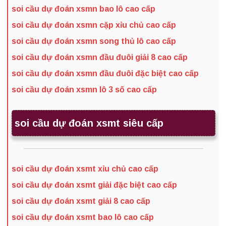
soi cầu dự đoán xsmn bao lô cao cấp
soi cầu dự đoán xsmn cặp xỉu chủ cao cấp
soi cầu dự đoán xsmn song thủ lô cao cấp
soi cầu dự đoán xsmn đầu đuôi giải 8 cao cấp
soi cầu dự đoán xsmn đầu đuôi đặc biệt cao cấp
soi cầu dự đoán xsmn lô 3 số cao cấp
soi cầu dự đoán xsmt siêu cấp
soi cầu dự đoán xsmt xỉu chủ cao cấp
soi cầu dự đoán xsmt giải đặc biệt cao cấp
soi cầu dự đoán xsmt giải 8 cao cấp
soi cầu dự đoán xsmt bao lô cao cấp