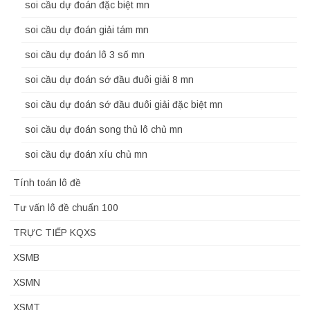
soi cầu dự đoán đặc biệt mn
soi cầu dự đoán giải tám mn
soi cầu dự đoán lô 3 số mn
soi cầu dự đoán sớ đầu đuôi giải 8 mn
soi cầu dự đoán sớ đầu đuôi giải đặc biệt mn
soi cầu dự đoán song thủ lô chủ mn
soi cầu dự đoán xíu chủ mn
Tính toán lô đề
Tư vấn lô đề chuẩn 100
TRỰC TIẾP KQXS
XSMB
XSMN
XSMT