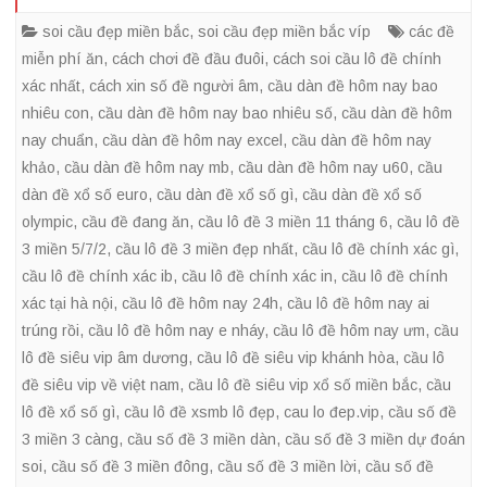
soi cầu đẹp miền bắc
,
soi cầu đẹp miền bắc víp
các đề
miễn phí ăn
,
cách chơi đề đầu đuôi
,
cách soi cầu lô đề chính
xác nhất
,
cách xin số đề người âm
,
cầu dàn đề hôm nay bao
nhiêu con
,
cầu dàn đề hôm nay bao nhiêu số
,
cầu dàn đề hôm
nay chuẩn
,
cầu dàn đề hôm nay excel
,
cầu dàn đề hôm nay
khảo
,
cầu dàn đề hôm nay mb
,
cầu dàn đề hôm nay u60
,
cầu
dàn đề xổ số euro
,
cầu dàn đề xổ số gì
,
cầu dàn đề xổ số
olympic
,
cầu đề đang ăn
,
cầu lô đề 3 miền 11 tháng 6
,
cầu lô đề
3 miền 5/7/2
,
cầu lô đề 3 miền đẹp nhất
,
cầu lô đề chính xác gì
,
cầu lô đề chính xác ib
,
cầu lô đề chính xác in
,
cầu lô đề chính
xác tại hà nội
,
cầu lô đề hôm nay 24h
,
cầu lô đề hôm nay ai
trúng rồi
,
cầu lô đề hôm nay e nháy
,
cầu lô đề hôm nay ưm
,
cầu
lô đề siêu vip âm dương
,
cầu lô đề siêu vip khánh hòa
,
cầu lô
đề siêu vip về việt nam
,
cầu lô đề siêu vip xổ số miền bắc
,
cầu
lô đề xổ số gì
,
cầu lô đề xsmb lô đẹp
,
cau lo đep.vip
,
cầu số đề
3 miền 3 càng
,
cầu số đề 3 miền dàn
,
cầu số đề 3 miền dự đoán
soi
,
cầu số đề 3 miền đông
,
cầu số đề 3 miền lời
,
cầu số đề