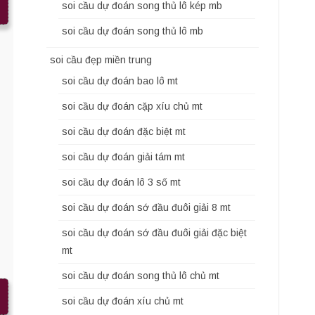
soi cầu dự đoán song thủ lô kép mb
soi cầu dự đoán song thủ lô mb
soi cầu đẹp miền trung
soi cầu dự đoán bao lô mt
soi cầu dự đoán cặp xíu chủ mt
soi cầu dự đoán đặc biệt mt
soi cầu dự đoán giải tám mt
soi cầu dự đoán lô 3 số mt
soi cầu dự đoán sớ đầu đuôi giải 8 mt
soi cầu dự đoán sớ đầu đuôi giải đặc biệt
mt
soi cầu dự đoán song thủ lô chủ mt
soi cầu dự đoán xíu chủ mt