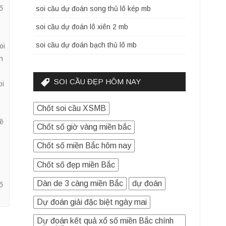
ố
soi cầu dự đoán song thủ lô kép mb
soi cầu dự đoán lô xiên 2 mb
soi cầu dự đoán bạch thủ lô mb
oi
h
SOI CẦU ĐẸP HÔM NAY
oi
Chốt soi cầu XSMB
đề
Chốt số giờ vàng miền bắc
Chốt số miền Bắc hôm nay
Chốt số đẹp miền Bắc
Dàn de 3 càng miền Bắc
dự đoán
ố
Dự đoán giải đặc biệt ngày mai
Dự đoán kết quả xổ số miền Bắc chính