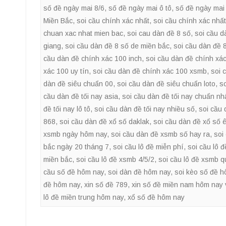
số đề ngày mai 8/6
,
số đề ngày mai ô tô
,
số đề ngày mai
Miền Bắc
,
soi cầu chính xác nhất
,
soi cầu chính xác nhấ
chuan xac nhat mien bac
,
soi cau dàn đề 8 số
,
soi cầu d
giang
,
soi cầu dàn đề 8 số de miền bắc
,
soi cầu dàn đề 
cầu dàn đề chính xác 100 inch
,
soi cầu dàn đề chính xá
xác 100 uy tín
,
soi cầu dàn đề chính xác 100 xsmb
,
soi 
dàn đề siêu chuẩn 00
,
soi cầu dàn đề siêu chuẩn loto
,
s
cầu dàn đề tối nay asia
,
soi cầu dàn đề tối nay chuẩn nh
đề tối nay lô tô
,
soi cầu dàn đề tối nay nhiều số
,
soi cầu 
868
,
soi cầu dàn đề xổ số daklak
,
soi cầu dàn đề xổ số ê
xsmb ngày hôm nay
,
soi cầu dàn đề xsmb số hay ra
,
soi
bắc ngày 20 tháng 7
,
soi cầu lô đề miễn phí
,
soi cầu lô 
miền bắc
,
soi cầu lô đề xsmb 4/5/2
,
soi cầu lô đề xsmb q
cầu số đề hôm nay
,
soi dàn đề hôm nay
,
soi kèo số đề 
đề hôm nay
,
xin số đề 789
,
xin số đề miền nam hôm nay 
lô đề miền trung hôm nay
,
xổ số đề hôm nay