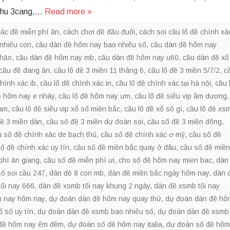
 thu 3cang,…
Read more »
các đề miễn phí ăn
,
cách chơi đề đầu đuôi
,
cách soi cầu lô đề chính xá
nhiêu con
,
cầu dàn đề hôm nay bao nhiêu số
,
cầu dàn đề hôm nay
khảo
,
cầu dàn đề hôm nay mb
,
cầu dàn đề hôm nay u60
,
cầu dàn đề xổ
cầu đề đang ăn
,
cầu lô đề 3 miền 11 tháng 6
,
cầu lô đề 3 miền 5/7/2
,
c
chính xác ib
,
cầu lô đề chính xác in
,
cầu lô đề chính xác tại hà nội
,
cầu 
ề hôm nay e nháy
,
cầu lô đề hôm nay ưm
,
cầu lô đề siêu vip âm dương
,
nam
,
cầu lô đề siêu vip xổ số miền bắc
,
cầu lô đề xổ số gì
,
cầu lô đề xs
ề 3 miền dàn
,
cầu số đề 3 miền dự đoán soi
,
cầu số đề 3 miền đông
,
u số đề chính xác de bạch thủ
,
cầu số đề chính xác ơ mỹ
,
cầu số đề
ố đề chính xác uy tín
,
cầu số đề miền bắc quay ở đâu
,
cầu số đề miền
phí ăn giang
,
cầu số đề miễn phí ưi
,
cho số đề hôm nay mien bac
,
dàn
số soi cầu 247
,
dàn đề 8 con mb
,
dàn đề miền bắc ngày hôm nay
,
dàn 
ối nay 666
,
dàn đề xsmb tối nay khung 2 ngày
,
dàn đề xsmb tối nay
m nay hôm nay
,
dự đoán dàn đề hôm nay quay thử
,
dự đoán dàn đề hô
 số uy tín
,
dự đoán dàn đề xsmb bao nhiêu số
,
dự đoán dàn đề xsmb
đề hôm nay êm đềm
,
dự đoán số đề hôm nay italia
,
dự đoán số đề hôm