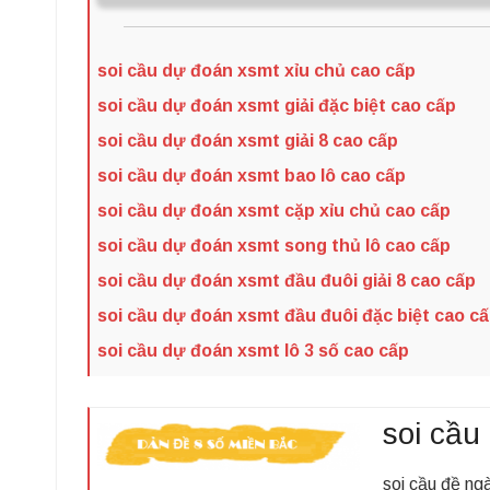
soi cầu dự đoán xsmt xỉu chủ cao cấp
soi cầu dự đoán xsmt giải đặc biệt cao cấp
soi cầu dự đoán xsmt giải 8 cao cấp
soi cầu dự đoán xsmt bao lô cao cấp
soi cầu dự đoán xsmt cặp xỉu chủ cao cấp
soi cầu dự đoán xsmt song thủ lô cao cấp
soi cầu dự đoán xsmt đầu đuôi giải 8 cao cấp
soi cầu dự đoán xsmt đầu đuôi đặc biệt cao c
soi cầu dự đoán xsmt lô 3 số cao cấp
soi cầu
soi cầu đề ng