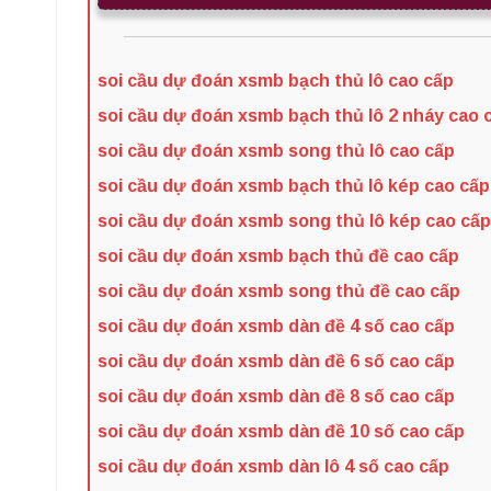
SOI CẦU DỰ ĐOÁN ĐẶC
BIỆT MN
XỔ SỐ MAX 4D
soi cầu dự đoán xsmb bạch thủ lô cao cấp
SOI CẦU DỰ ĐOÁN GIẢI
XỔ SỐ POWER 6/55
soi cầu dự đoán xsmb bạch thủ lô 2 nháy cao 
TÁM MN
soi cầu dự đoán xsmb song thủ lô cao cấp
SOI CẦU DỰ ĐOÁN LÔ 3
soi cầu dự đoán xsmb bạch thủ lô kép cao cấp
SỐ MN
soi cầu dự đoán xsmb song thủ lô kép cao cấp
soi cầu dự đoán xsmb bạch thủ đề cao cấp
SOI CẦU DỰ ĐOÁN SỚ
soi cầu dự đoán xsmb song thủ đề cao cấp
ĐẦU ĐUÔI GIẢI 8 MN
soi cầu dự đoán xsmb dàn đề 4 số cao cấp
SOI CẦU DỰ ĐOÁN SỚ
soi cầu dự đoán xsmb dàn đề 6 số cao cấp
ĐẦU ĐUÔI GIẢI ĐẶC BIỆT
soi cầu dự đoán xsmb dàn đề 8 số cao cấp
MN
soi cầu dự đoán xsmb dàn đề 10 số cao cấp
SOI CẦU DỰ ĐOÁN SONG
soi cầu dự đoán xsmb dàn lô 4 số cao cấp