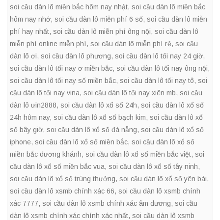
soi cầu dàn lô miền bắc hôm nay nhật
,
soi cầu dàn lô miền bắc
hôm nay nhớ
,
soi cầu dàn lô miễn phí 6 số
,
soi cầu dàn lô miễn
phí hay nhất
,
soi cầu dàn lô miễn phí ông nội
,
soi cầu dàn lô
miễn phí online miễn phí
,
soi cầu dàn lô miễn phí rẻ
,
soi cầu
dàn lô ơi
,
soi cầu dàn lô phương
,
soi cầu dàn lô tối nay 24 giờ
,
soi cầu dàn lô tối nay ơ miền bắc
,
soi cầu dàn lô tối nay ông nội
,
soi cầu dàn lô tối nay số miền bắc
,
soi cầu dàn lô tối nay tô
,
soi
cầu dàn lô tối nay vina
,
soi cầu dàn lô tối nay xiên mb
,
soi cầu
dàn lô ưin2888
,
soi cầu dàn lô xổ số 24h
,
soi cầu dàn lô xổ số
24h hôm nay
,
soi cầu dàn lô xổ số bạch kim
,
soi cầu dàn lô xổ
số bây giờ
,
soi cầu dàn lô xổ số đà nẵng
,
soi cầu dàn lô xổ số
iphone
,
soi cầu dàn lô xổ số miền bắc
,
soi cầu dàn lô xổ số
miền bắc dương khánh
,
soi cầu dàn lô xổ số miền bắc việt
,
soi
cầu dàn lô xổ số miền bắc vua
,
soi cầu dàn lô xổ số tây ninh
,
soi cầu dàn lô xổ số trúng thưởng
,
soi cầu dàn lô xổ số yên bái
,
soi cầu dàn lô xsmb chính xác 66
,
soi cầu dàn lô xsmb chính
xác 7777
,
soi cầu dàn lô xsmb chính xác âm dương
,
soi cầu
dàn lô xsmb chính xác chính xác nhất
,
soi cầu dàn lô xsmb