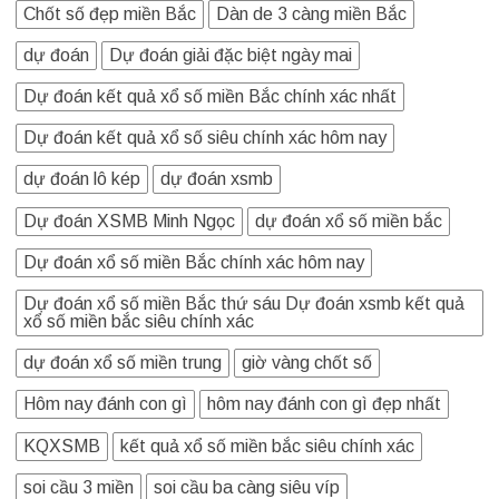
Chốt số đẹp miền Bắc
Dàn de 3 càng miền Bắc
dự đoán
Dự đoán giải đặc biệt ngày mai
Dự đoán kết quả xổ số miền Bắc chính xác nhất
Dự đoán kết quả xổ số siêu chính xác hôm nay
dự đoán lô kép
dự đoán xsmb
Dự đoán XSMB Minh Ngọc
dự đoán xổ số miền bắc
Dự đoán xổ số miền Bắc chính xác hôm nay
Dự đoán xổ số miền Bắc thứ sáu Dự đoán xsmb kết quả
xổ số miền bắc siêu chính xác
dự đoán xổ số miền trung
giờ vàng chốt số
Hôm nay đánh con gì
hôm nay đánh con gì đẹp nhất
KQXSMB
kết quả xổ số miền bắc siêu chính xác
soi cầu 3 miền
soi cầu ba càng siêu víp