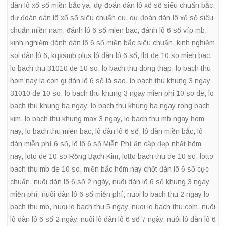
dàn lô xổ số miền bắc ya
,
dự đoán dàn lô xổ số siêu chuẩn bắc
,
dự đoán dàn lô xổ số siêu chuẩn eu
,
dự đoán dàn lô xổ số siêu
chuẩn miền nam
,
đánh lô 6 số mien bac
,
đánh lô 6 số víp mb
,
kinh nghiệm đánh dàn lô 6 số miền bắc siêu chuẩn
,
kinh nghiệm
soi dàn lô 6
,
kqxsmb plus lô dàn lô 6 số
,
lbt de 10 so mien bac
,
lo bach thu 31010 de 10 so
,
lo bach thu dong thap
,
lo bach thu
hom nay la con gi dàn lô 6 số là sao
,
lo bach thu khung 3 ngay
31010 de 10 so
,
lo bach thu khung 3 ngay mien phi 10 so de
,
lo
bach thu khung ba ngay
,
lo bach thu khung ba ngay rong bach
kim
,
lo bach thu khung max 3 ngay
,
lo bach thu mb ngay hom
nay
,
lo bach thu mien bac
,
lô dàn lô 6 số
,
lô dàn miền bắc
,
lô
dàn miễn phí 6 số
,
lô lô 6 số Miễn Phí ăn cặp đẹp nhất hôm
nay
,
loto de 10 so Rồng Bạch Kim
,
lotto bach thu de 10 so
,
lotto
bach thu mb de 10 so
,
miền bắc hôm nay chốt đàn lô 6 số cực
chuẩn
,
nuôi dàn lô 6 số 2 ngày
,
nuôi dàn lô 6 số khung 3 ngày
miễn phí
,
nuôi dàn lô 6 số miễn phí
,
nuoi lo bach thu 2 ngay lo
bach thu mb
,
nuoi lo bach thu 5 ngay
,
nuoi lo bach thu.com
,
nuôi
lô dàn lô 6 số 2 ngày
,
nuôi lô dàn lô 6 số 7 ngày
,
nuôi lô dàn lô 6