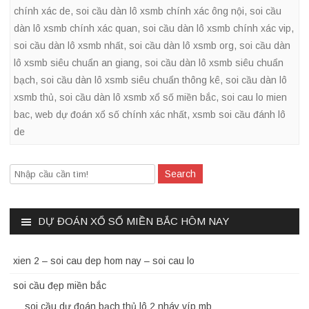
chính xác de
,
soi cầu dàn lô xsmb chính xác ông nội
,
soi cầu
dàn lô xsmb chính xác quan
,
soi cầu dàn lô xsmb chính xác vip
,
soi cầu dàn lô xsmb nhất
,
soi cầu dàn lô xsmb org
,
soi cầu dàn
lô xsmb siêu chuẩn an giang
,
soi cầu dàn lô xsmb siêu chuẩn
bạch
,
soi cầu dàn lô xsmb siêu chuẩn thông kê
,
soi cầu dàn lô
xsmb thủ
,
soi cầu dàn lô xsmb xổ số miền bắc
,
soi cau lo mien
bac
,
web dự đoán xổ số chính xác nhất
,
xsmb soi cầu đánh lô
de
Search
DỰ ĐOÁN XỔ SỐ MIỀN BẮC HÔM NAY
xien 2 – soi cau dep hom nay – soi cau lo
soi cầu đẹp miền bắc
soi cầu dự đoán bạch thủ lô 2 nháy víp mb