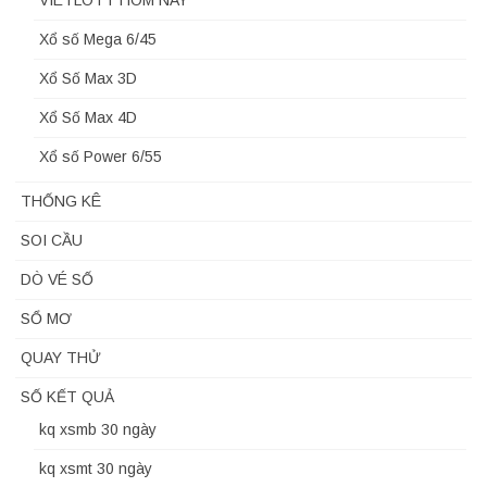
Xổ số Mega 6/45
Xổ Số Max 3D
Xổ Số Max 4D
Xổ số Power 6/55
THỐNG KÊ
SOI CẦU
DÒ VÉ SỐ
SỔ MƠ
QUAY THỬ
SỐ KẾT QUẢ
kq xsmb 30 ngày
kq xsmt 30 ngày