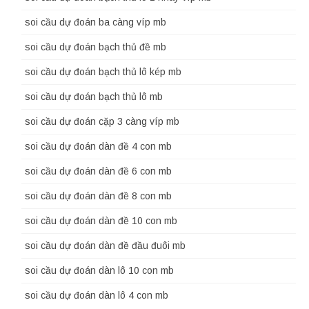
soi cầu dự đoán ba càng víp mb
soi cầu dự đoán bạch thủ đề mb
soi cầu dự đoán bạch thủ lô kép mb
soi cầu dự đoán bạch thủ lô mb
soi cầu dự đoán cặp 3 càng víp mb
soi cầu dự đoán dàn đề 4 con mb
soi cầu dự đoán dàn đề 6 con mb
soi cầu dự đoán dàn đề 8 con mb
soi cầu dự đoán dàn đề 10 con mb
soi cầu dự đoán dàn đề đầu đuôi mb
soi cầu dự đoán dàn lô 10 con mb
soi cầu dự đoán dàn lô 4 con mb