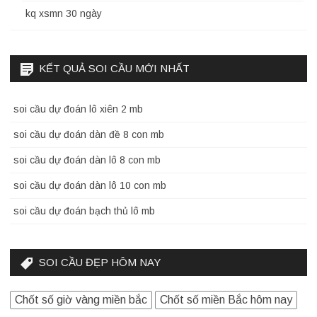
kq xsmn 30 ngày
KẾT QUẢ SOI CẦU MỚI NHẤT
soi cầu dự đoán lô xiên 2 mb
soi cầu dự đoán dàn đề 8 con mb
soi cầu dự đoán dàn lô 8 con mb
soi cầu dự đoán dàn lô 10 con mb
soi cầu dự đoán bạch thủ lô mb
SOI CẦU ĐẸP HÔM NAY
Chốt số giờ vàng miền bắc
Chốt số miền Bắc hôm nay