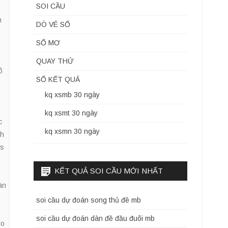
SOI CẦU
h
DÒ VÉ SỐ
SỔ MƠ
QUAY THỬ
ô
SỐ KẾT QUẢ
kq xsmb 30 ngày
kq xsmt 30 ngày
c
kq xsmn 30 ngày
h
us
KẾT QUẢ SOI CẦU MỚI NHẤT
àn
soi cầu dự đoán song thủ đề mb
soi cầu dự đoán dàn đề đầu đuôi mb
lo