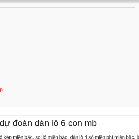
ấp
 dự đoán dàn lô 6 con mb
lô kép miền bắc, soi lô miền bắc, dàn lô 4 số miền phí miền bắc, l