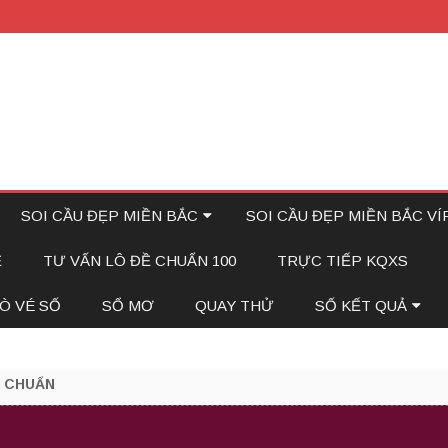
Skip
SOI CẦU ĐẸP MIỀN BẮC
SOI CẦU ĐẸP MIỀN BẮC VÍ
to
content
Ề
TƯ VẤN LÔ ĐỀ CHUẨN 100
TRỰC TIẾP KQXS
SOI CẦU DỰ ĐOÁN BẠCH
SOI CẦU DỰ ĐOÁN DÀN
THỦ LÔ 2 NHÁY VÍP MB
LÔ 6 CON MB
Ò VÉ SỐ
SỔ MƠ
QUAY THỬ
SỐ KẾT QUẢ
SOI CẦU DỰ ĐOÁN BA
SOI CẦU DỰ ĐOÁN DÀN
KQ XSMB 30 NGÀY
CÀNG VÍP MB
LÔ 8 CON MB
C CHUẨN
KQ XSMT 30 NGÀY
SOI CẦU DỰ ĐOÁN BẠCH
SOI CẦU DỰ ĐOÁN LÔ
THỦ ĐỀ MB
XIÊN 2 MB
KQ XSMN 30 NGÀY