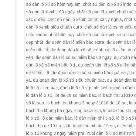
số dàn lô xổ số hôm nay êm
,
chốt số dàn lô xổ số indo
,
c
số dàn lô xsmb 100 ngày
,
chốt số dàn lô xsmb chính xá
xác ơ đâu
,
chốt số dàn lô xsmb chính xác y nghia
,
chốt s
dàn lô xsmb siêu chuẩn euro
,
chốt số dàn lô xsmb siêu 
siêu chuẩn nhất hôm nay
,
chốt số dàn lô xsmb siêu chu
đẹp nhất
,
dự đoán dàn lô miền bắc extra
,
dự đoán dàn lô
miền bắc lô
,
dự đoán dàn lô xổ số chính xác 3 miền
,
dự đ
yên
,
dự đoán dàn lô xổ số miền bắc 00 ngày
,
dự đoán dà
dàn lô xổ số miền bắc 9 1
,
dự đoán dàn lô xổ số miền bắ
miền bắc l 9
,
dự đoán dàn lô xổ số miền bắc quả nét
,
dự 
ya
,
dự đoán dàn lô xổ số siêu chuẩn bắc
,
dự đoán dàn lô
lô 6 số mien bac
,
đánh lô 6 số víp mb
,
kinh nghiệm đánh 
lô dàn lô 6 số
,
lbt de 10 so mien bac
,
lo bach thu 31010 
số là sao
,
lo bach thu khung 3 ngay 31010 de 10 so
,
lo 
bach thu khung ba ngay rong bach kim
,
lo bach thu khun
lô 6 số
,
lô dàn miền bắc
,
lô dàn miễn phí 6 số
,
lô lô 6 s
bach thu de 10 so
,
lotto bach thu mb de 10 so
,
miền bắc 
lô 6 số khung 3 ngày miễn phí
,
nuôi dàn lô 6 số miễn phí