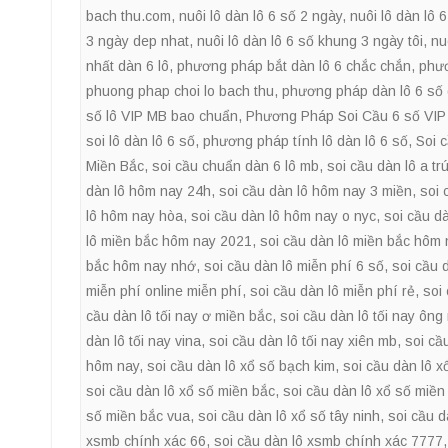
bach thu.com
,
nuôi lô dàn lô 6 số 2 ngày
,
nuôi lô dàn lô 
3 ngày dep nhat
,
nuôi lô dàn lô 6 số khung 3 ngày tôi
,
nu
nhất dàn 6 lô
,
phương pháp bắt dàn lô 6 chắc chắn
,
phươ
phuong phap choi lo bach thu
,
phương pháp dàn lô 6 số 
số lô VIP MB bao chuẩn
,
Phương Pháp Soi Cầu 6 số VIP
soi lô dàn lô 6 số
,
phương pháp tính lô dàn lô 6 số
,
Soi 
Miền Bắc
,
soi cầu chuẩn dàn 6 lô mb
,
soi cầu dàn lô a tr
dàn lô hôm nay 24h
,
soi cầu dàn lô hôm nay 3 miền
,
soi 
lô hôm nay hòa
,
soi cầu dàn lô hôm nay o nyc
,
soi cầu dà
lô miền bắc hôm nay 2021
,
soi cầu dàn lô miền bắc hôm 
bắc hôm nay nhớ
,
soi cầu dàn lô miễn phí 6 số
,
soi cầu 
miễn phí online miễn phí
,
soi cầu dàn lô miễn phí rẻ
,
soi 
cầu dàn lô tối nay ơ miền bắc
,
soi cầu dàn lô tối nay ông 
dàn lô tối nay vina
,
soi cầu dàn lô tối nay xiên mb
,
soi cầ
hôm nay
,
soi cầu dàn lô xổ số bạch kim
,
soi cầu dàn lô x
soi cầu dàn lô xổ số miền bắc
,
soi cầu dàn lô xổ số miề
số miền bắc vua
,
soi cầu dàn lô xổ số tây ninh
,
soi cầu d
xsmb chính xác 66
,
soi cầu dàn lô xsmb chính xác 7777