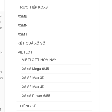
TRỰC TIẾP KQXS
oi
XSMB
c
XSMN
ắc
XSMT
KẾT QUẢ XỔ SỐ
VIETLOTT
nh
VIETLOTT HÔM NAY
Xổ số Mega 6/45
àn
Xổ Số Max 3D
nh
Xổ Số Max 4D
Xổ số Power 6/55
ổ
THỐNG KÊ
t