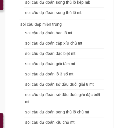
soi cầu dự đoán song thủ lô kép mb
soi cầu dự đoán song thủ lô mb
soi cầu đẹp miền trung
soi cầu dự đoán bao lô mt
soi cầu dự đoán cặp xíu chủ mt
soi cầu dự đoán đặc biệt mt
soi cầu dự đoán giải tám mt
soi cầu dự đoán lô 3 số mt
soi cầu dự đoán sớ đầu đuôi giải 8 mt
soi cầu dự đoán sớ đầu đuôi giải đặc biệt
mt
soi cầu dự đoán song thủ lô chủ mt
soi cầu dự đoán xíu chủ mt