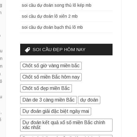
ng
soi cầu dự đoán song thủ lô kép mb
n
soi cầu dự đoán lô xiên 2 mb
soi cầu dự đoán bạch thủ lô mb
p
SOI CẦU ĐẸP HÔM NAY
ầu
àn
Chốt số giờ vàng miền bắc
àn
n
Chốt số miền Bắc hôm nay
lô
Chốt số đẹp miền Bắc
ầu
Dàn de 3 càng miền Bắc
dự đoán
Dự đoán giải đặc biệt ngày mai
e
,
ổ
Dự đoán kết quả xổ số miền Bắc chính
xác nhất