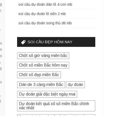
ng
soi cầu dự đoán dàn lô 4 con mb
n
soi cầu dự đoán lô xiên 2 mb
soi cầu dự đoán song thủ đề mb
p
SOI CẦU ĐẸP HÔM NAY
ầu
àn
Chốt số giờ vàng miền bắc
àn
n
Chốt số miền Bắc hôm nay
lô
Chốt số đẹp miền Bắc
ầu
Dàn de 3 càng miền Bắc
dự đoán
Dự đoán giải đặc biệt ngày mai
e
,
ổ
Dự đoán kết quả xổ số miền Bắc chính
xác nhất