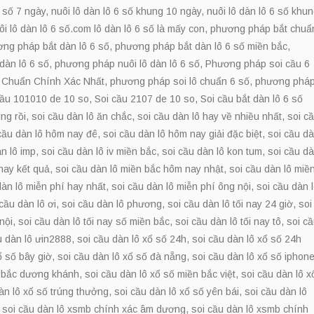
6 số 7 ngày
,
nuôi lô dàn lô 6 số khung 10 ngày
,
nuôi lô dàn lô 6 số khu
ôi lô dàn lô 6 số.com lô dàn lô 6 số là mấy con
,
phương pháp bắt chuẩ
ng pháp bắt dàn lô 6 số
,
phương pháp bắt dàn lô 6 số miền bắc
,
dàn lô 6 số
,
phương pháp nuôi lô dàn lô 6 số
,
Phương pháp soi cầu 6
 Chuẩn Chính Xác Nhất
,
phương pháp soi lô chuẩn 6 số
,
phương phá
cầu 101010 de 10 so
,
Soi cầu 2107 de 10 so
,
Soi cầu bắt dàn lô 6 số
úng rồi
,
soi cầu dàn lô ăn chắc
,
soi cầu dàn lô hay về nhiều nhất
,
soi c
cầu dàn lô hôm nay đê
,
soi cầu dàn lô hôm nay giải đặc biệt
,
soi cầu d
n lô imp
,
soi cầu dàn lô iv miền bắc
,
soi cầu dàn lô kon tum
,
soi cầu d
nay kết quả
,
soi cầu dàn lô miền bắc hôm nay nhật
,
soi cầu dàn lô miề
dàn lô miễn phí hay nhất
,
soi cầu dàn lô miễn phí ông nội
,
soi cầu dàn 
cầu dàn lô ơi
,
soi cầu dàn lô phương
,
soi cầu dàn lô tối nay 24 giờ
,
soi
nội
,
soi cầu dàn lô tối nay số miền bắc
,
soi cầu dàn lô tối nay tô
,
soi c
u dàn lô ưin2888
,
soi cầu dàn lô xổ số 24h
,
soi cầu dàn lô xổ số 24h
ổ số bây giờ
,
soi cầu dàn lô xổ số đà nẵng
,
soi cầu dàn lô xổ số iphon
n bắc dương khánh
,
soi cầu dàn lô xổ số miền bắc việt
,
soi cầu dàn lô x
àn lô xổ số trúng thưởng
,
soi cầu dàn lô xổ số yên bái
,
soi cầu dàn lô
,
soi cầu dàn lô xsmb chính xác âm dương
,
soi cầu dàn lô xsmb chính