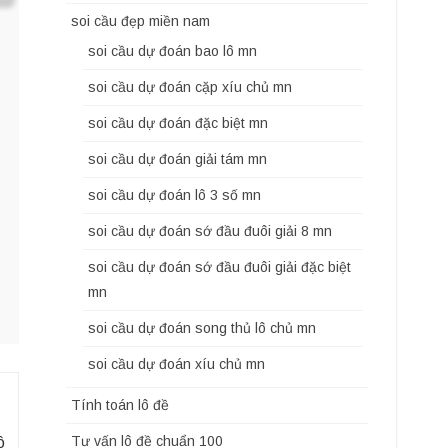
soi cầu đẹp miền nam
soi cầu dự đoán bao lô mn
soi cầu dự đoán cặp xíu chủ mn
soi cầu dự đoán đặc biệt mn
soi cầu dự đoán giải tám mn
soi cầu dự đoán lô 3 số mn
soi cầu dự đoán sớ đầu đuôi giải 8 mn
soi cầu dự đoán sớ đầu đuôi giải đặc biệt
mn
soi cầu dự đoán song thủ lô chủ mn
soi cầu dự đoán xíu chủ mn
Tính toán lô đề
Tư vấn lô đề chuẩn 100
ô