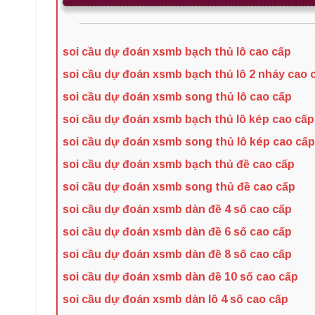
SOI CẦU DỰ ĐOÁN ĐẶC
BIỆT MN
XỔ SỐ MAX 4D
soi cầu dự đoán xsmb bạch thủ lô cao cấp
SOI CẦU DỰ ĐOÁN GIẢI
XỔ SỐ POWER 6/55
soi cầu dự đoán xsmb bạch thủ lô 2 nháy cao 
TÁM MN
soi cầu dự đoán xsmb song thủ lô cao cấp
SOI CẦU DỰ ĐOÁN LÔ 3
soi cầu dự đoán xsmb bạch thủ lô kép cao cấp
SỐ MN
soi cầu dự đoán xsmb song thủ lô kép cao cấp
soi cầu dự đoán xsmb bạch thủ đề cao cấp
SOI CẦU DỰ ĐOÁN SỚ
soi cầu dự đoán xsmb song thủ đề cao cấp
ĐẦU ĐUÔI GIẢI 8 MN
soi cầu dự đoán xsmb dàn đề 4 số cao cấp
SOI CẦU DỰ ĐOÁN SỚ
soi cầu dự đoán xsmb dàn đề 6 số cao cấp
ĐẦU ĐUÔI GIẢI ĐẶC BIỆT
soi cầu dự đoán xsmb dàn đề 8 số cao cấp
MN
soi cầu dự đoán xsmb dàn đề 10 số cao cấp
SOI CẦU DỰ ĐOÁN SONG
soi cầu dự đoán xsmb dàn lô 4 số cao cấp