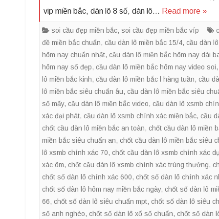
vip miền bắc, dàn lô 8 số, dàn lô…
Read more »
soi cầu đẹp miền bắc
,
soi cầu đẹp miền bắc víp
đề miền bắc chuẩn
,
cầu dàn lô miền bắc 15/4
,
cầu dàn lô
hôm nay chuẩn nhất
,
cầu dàn lô miền bắc hôm nay dài b
hôm nay số đẹp
,
cầu dàn lô miền bắc hôm nay video soi
lô miền bắc kinh
,
cầu dàn lô miền bắc l hàng tuần
,
cầu dà
lô miền bắc siêu chuẩn âu
,
cầu dàn lô miền bắc siêu chu
số mấy
,
cầu dàn lô miền bắc video
,
cầu dàn lô xsmb chín
xác đại phát
,
cầu dàn lô xsmb chính xác miền bắc
,
cầu d
chốt cầu dàn lô miền bắc an toàn
,
chốt cầu dàn lô miền 
miền bắc siêu chuẩn an
,
chốt cầu dàn lô miền bắc siêu 
lô xsmb chính xác 70
,
chốt cầu dàn lô xsmb chính xác d
xác ôm
,
chốt cầu dàn lô xsmb chính xác trúng thưởng
,
c
chốt số dàn lô chính xác 600
,
chốt số dàn lô chính xác 
chốt số dàn lô hôm nay miền bắc ngày
,
chốt số dàn lô mi
66
,
chốt số dàn lô siêu chuẩn mpt
,
chốt số dàn lô siêu c
số anh nghèo
,
chốt số dàn lô xổ số chuẩn
,
chốt số dàn 