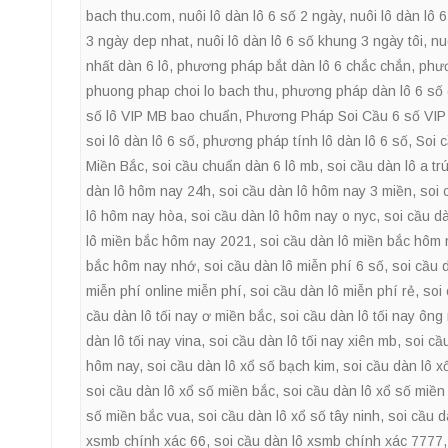
bach thu.com
,
nuôi lô dàn lô 6 số 2 ngày
,
nuôi lô dàn lô 
3 ngày dep nhat
,
nuôi lô dàn lô 6 số khung 3 ngày tôi
,
nu
nhất dàn 6 lô
,
phương pháp bắt dàn lô 6 chắc chắn
,
phươ
phuong phap choi lo bach thu
,
phương pháp dàn lô 6 số 
số lô VIP MB bao chuẩn
,
Phương Pháp Soi Cầu 6 số VIP
soi lô dàn lô 6 số
,
phương pháp tính lô dàn lô 6 số
,
Soi 
Miền Bắc
,
soi cầu chuẩn dàn 6 lô mb
,
soi cầu dàn lô a tr
dàn lô hôm nay 24h
,
soi cầu dàn lô hôm nay 3 miền
,
soi 
lô hôm nay hòa
,
soi cầu dàn lô hôm nay o nyc
,
soi cầu dà
lô miền bắc hôm nay 2021
,
soi cầu dàn lô miền bắc hôm 
bắc hôm nay nhớ
,
soi cầu dàn lô miễn phí 6 số
,
soi cầu 
miễn phí online miễn phí
,
soi cầu dàn lô miễn phí rẻ
,
soi 
cầu dàn lô tối nay ơ miền bắc
,
soi cầu dàn lô tối nay ông 
dàn lô tối nay vina
,
soi cầu dàn lô tối nay xiên mb
,
soi cầ
hôm nay
,
soi cầu dàn lô xổ số bạch kim
,
soi cầu dàn lô x
soi cầu dàn lô xổ số miền bắc
,
soi cầu dàn lô xổ số miề
số miền bắc vua
,
soi cầu dàn lô xổ số tây ninh
,
soi cầu d
xsmb chính xác 66
,
soi cầu dàn lô xsmb chính xác 7777