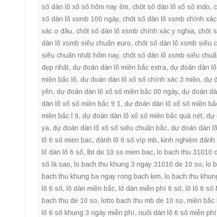
số dàn lô xổ số hôm nay êm
,
chốt số dàn lô xổ số indo
,
c
số dàn lô xsmb 100 ngày
,
chốt số dàn lô xsmb chính xá
xác ơ đâu
,
chốt số dàn lô xsmb chính xác y nghia
,
chốt s
dàn lô xsmb siêu chuẩn euro
,
chốt số dàn lô xsmb siêu 
siêu chuẩn nhất hôm nay
,
chốt số dàn lô xsmb siêu chu
đẹp nhất
,
dự đoán dàn lô miền bắc extra
,
dự đoán dàn lô
miền bắc lô
,
dự đoán dàn lô xổ số chính xác 3 miền
,
dự đ
yên
,
dự đoán dàn lô xổ số miền bắc 00 ngày
,
dự đoán dà
dàn lô xổ số miền bắc 9 1
,
dự đoán dàn lô xổ số miền bắ
miền bắc l 9
,
dự đoán dàn lô xổ số miền bắc quả nét
,
dự 
ya
,
dự đoán dàn lô xổ số siêu chuẩn bắc
,
dự đoán dàn lô
lô 6 số mien bac
,
đánh lô 6 số víp mb
,
kinh nghiệm đánh 
lô dàn lô 6 số
,
lbt de 10 so mien bac
,
lo bach thu 31010 
số là sao
,
lo bach thu khung 3 ngay 31010 de 10 so
,
lo 
bach thu khung ba ngay rong bach kim
,
lo bach thu khun
lô 6 số
,
lô dàn miền bắc
,
lô dàn miễn phí 6 số
,
lô lô 6 s
bach thu de 10 so
,
lotto bach thu mb de 10 so
,
miền bắc 
lô 6 số khung 3 ngày miễn phí
,
nuôi dàn lô 6 số miễn phí