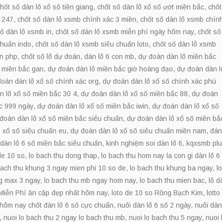
hốt số dàn lô xổ số tiền giang
,
chốt số dàn lô xổ số ướt miền bắc
,
chốt
c 247
,
chốt số dàn lô xsmb chính xác 3 miền
,
chốt số dàn lô xsmb chín
ố dàn lô xsmb in
,
chốt số dàn lô xsmb miễn phí ngày hôm nay
,
chốt số
chuẩn indo
,
chốt số dàn lô xsmb siêu chuẩn loto
,
chốt số dàn lô xsmb
ẩn php
,
chốt số lô dự đoán
,
dàn lô 6 con mb
,
dự đoán dàn lô miền bắc
 miền bắc gan
,
dự đoán dàn lô miền bắc giờ hoàng đạo
,
dự đoán dàn l
oán dàn lô xổ số chính xác org
,
dự đoán dàn lô xổ số chính xác phú
n lô xổ số miền bắc 30 4
,
dự đoán dàn lô xổ số miền bắc 88
,
dự đoán
c 999 ngày
,
dự đoán dàn lô xổ số miền bắc iwin
,
dự đoán dàn lô xổ số
đoán dàn lô xổ số miền bắc siêu chuẩn
,
dự đoán dàn lô xổ số miền bắ
 xổ số siêu chuẩn eu
,
dự đoán dàn lô xổ số siêu chuẩn miền nam
,
đán
dàn lô 6 số miền bắc siêu chuẩn
,
kinh nghiệm soi dàn lô 6
,
kqxsmb pl
de 10 so
,
lo bach thu dong thap
,
lo bach thu hom nay la con gi dàn lô 6
bach thu khung 3 ngay mien phi 10 so de
,
lo bach thu khung ba ngay
,
lo
g max 3 ngay
,
lo bach thu mb ngay hom nay
,
lo bach thu mien bac
,
lô d
ố Miễn Phí ăn cặp đẹp nhất hôm nay
,
loto de 10 so Rồng Bạch Kim
,
lotto
hôm nay chốt đàn lô 6 số cực chuẩn
,
nuôi dàn lô 6 số 2 ngày
,
nuôi dàn
,
nuoi lo bach thu 2 ngay lo bach thu mb
,
nuoi lo bach thu 5 ngay
,
nuoi 