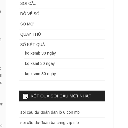
SOI CẦU
h
DÒ VÉ SỐ
SỔ MƠ
QUAY THỬ
ô
SỐ KẾT QUẢ
kq xsmb 30 ngày
kq xsmt 30 ngày
c
kq xsmn 30 ngày
h
us
KẾT QUẢ SOI CẦU MỚI NHẤT
àn
soi cầu dự đoán dàn lô 6 con mb
soi cầu dự đoán ba càng víp mb
lo