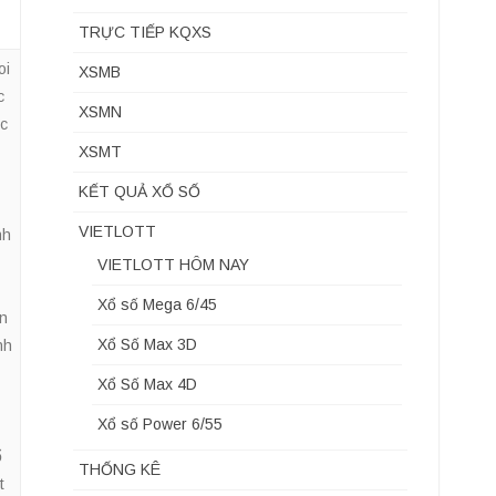
TRỰC TIẾP KQXS
oi
XSMB
c
XSMN
ắc
XSMT
KẾT QUẢ XỔ SỐ
VIETLOTT
nh
VIETLOTT HÔM NAY
Xổ số Mega 6/45
àn
Xổ Số Max 3D
nh
Xổ Số Max 4D
Xổ số Power 6/55
ổ
THỐNG KÊ
t