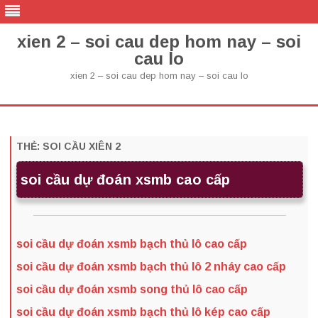
xien 2 – soi cau dep hom nay – soi
cau lo
xien 2 – soi cau dep hom nay – soi cau lo
Skip
to
content
THẺ:
SOI CẦU XIÊN 2
soi cầu dự đoán xsmb cao cấp
soi cầu dự đoán xsmb bạch thủ lô cao cấp
soi cầu dự đoán xsmb bạch thủ lô 2 nháy cao cấp
soi cầu dự đoán xsmb song thủ lô cao cấp
soi cầu dự đoán xsmb bạch thủ lô kép cao cấp