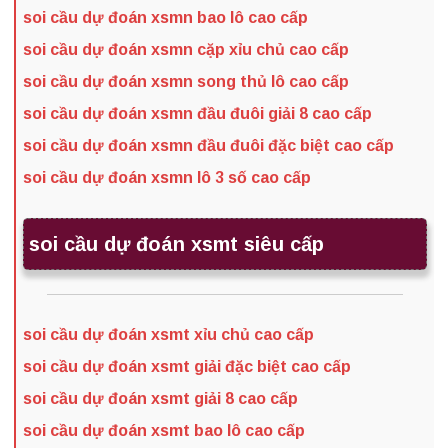
soi cầu dự đoán xsmn bao lô cao cấp
soi cầu dự đoán xsmn cặp xỉu chủ cao cấp
soi cầu dự đoán xsmn song thủ lô cao cấp
soi cầu dự đoán xsmn đầu đuôi giải 8 cao cấp
soi cầu dự đoán xsmn đầu đuôi đặc biệt cao cấp
soi cầu dự đoán xsmn lô 3 số cao cấp
soi cầu dự đoán xsmt siêu cấp
soi cầu dự đoán xsmt xỉu chủ cao cấp
soi cầu dự đoán xsmt giải đặc biệt cao cấp
soi cầu dự đoán xsmt giải 8 cao cấp
soi cầu dự đoán xsmt bao lô cao cấp