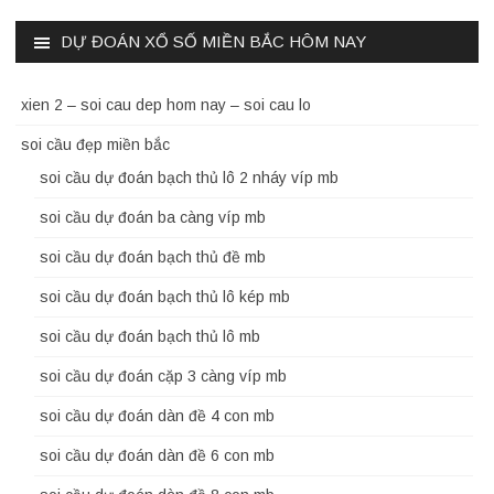
DỰ ĐOÁN XỔ SỐ MIỀN BẮC HÔM NAY
xien 2 – soi cau dep hom nay – soi cau lo
soi cầu đẹp miền bắc
soi cầu dự đoán bạch thủ lô 2 nháy víp mb
soi cầu dự đoán ba càng víp mb
soi cầu dự đoán bạch thủ đề mb
soi cầu dự đoán bạch thủ lô kép mb
soi cầu dự đoán bạch thủ lô mb
soi cầu dự đoán cặp 3 càng víp mb
soi cầu dự đoán dàn đề 4 con mb
soi cầu dự đoán dàn đề 6 con mb