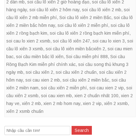
2 dàn mb
,
soi cầu lô xiên 2 giờ hoàng đạo
,
soi cầu lô xiên 2
hàng ngày
,
soi cầu lô xiên 2 hôm nay
,
soi cầu lô xiên 2 mb
,
soi
cầu lô xiên 2 mb miễn phí
,
Soi cầu lô xiên 2 miền Bắc
,
soi cầu lô
xiên 2 miền bắc hôm nay
,
soi cầu lô xiên 2 miễn phí
,
soi cầu lô
xiên 2 rồng bạch kim
,
soi cầu lô xiên 2 rồng bạch kim miễn phí
,
soi cau lo xien 2 xsmb
,
soi cầu lô xiên 247
,
soi cau lo xien 3
,
soi
cầu lô xiên 3 xsmb
,
soi cầu lô xiên miền bắcxiên 2
,
soi cau mien
bac
,
soi cầu miền bắc lô xiên
,
Soi cầu miễn phí 888
,
Soi cầu
Rồng Bạch Kim miễn phí chính xác
,
soi cầu song thủ khung 3
ngày mb
,
soi cầu xiên 2
,
soi cầu xiên 2 chuẩn
,
soi cầu xiên 2
hôm nay
,
soi cau xien 2 mb
,
soi cầu xiên 2 miền bắc
,
soi cầu
xiên 2 miền nam
,
soi cầu xiên 2 miễn phí
,
soi cau xien 2 vip
,
soi
cầu xiên 2 xsmb
,
soi cau xien mb
,
xien 2 chuẩn nhất 100
,
xien 2
hay ve
,
xiên 2 mb
,
xien 2 mb hom nay
,
xien 2 vip
,
xiên 2 xsmb
,
xiên 2 xsmb chuẩn
Search