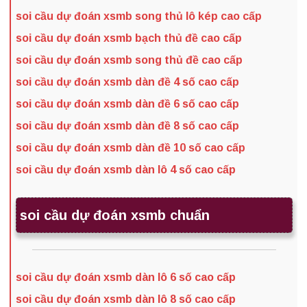
soi cầu dự đoán xsmb song thủ lô kép cao cấp
soi cầu dự đoán xsmb bạch thủ đề cao cấp
soi cầu dự đoán xsmb song thủ đề cao cấp
soi cầu dự đoán xsmb dàn đề 4 số cao cấp
soi cầu dự đoán xsmb dàn đề 6 số cao cấp
soi cầu dự đoán xsmb dàn đề 8 số cao cấp
soi cầu dự đoán xsmb dàn đề 10 số cao cấp
soi cầu dự đoán xsmb dàn lô 4 số cao cấp
soi cầu dự đoán xsmb chuẩn
soi cầu dự đoán xsmb dàn lô 6 số cao cấp
soi cầu dự đoán xsmb dàn lô 8 số cao cấp