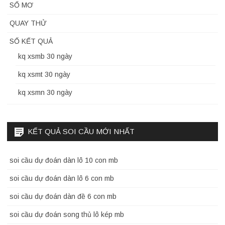
SỔ MƠ
QUAY THỬ
SỐ KẾT QUẢ
kq xsmb 30 ngày
kq xsmt 30 ngày
kq xsmn 30 ngày
KẾT QUẢ SOI CẦU MỚI NHẤT
soi cầu dự đoán dàn lô 10 con mb
soi cầu dự đoán dàn lô 6 con mb
soi cầu dự đoán dàn đề 6 con mb
soi cầu dự đoán song thủ lô kép mb