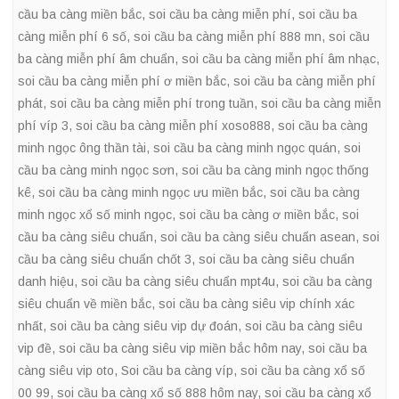
cầu ba càng miền bắc
,
soi cầu ba càng miễn phí
,
soi cầu ba
càng miễn phí 6 số
,
soi cầu ba càng miễn phí 888 mn
,
soi cầu
ba càng miễn phí âm chuẩn
,
soi cầu ba càng miễn phí âm nhạc
,
soi cầu ba càng miễn phí ơ miền bắc
,
soi cầu ba càng miễn phí
phát
,
soi cầu ba càng miễn phí trong tuần
,
soi cầu ba càng miễn
phí víp 3
,
soi cầu ba càng miễn phí xoso888
,
soi cầu ba càng
minh ngọc ông thần tài
,
soi cầu ba càng minh ngọc quán
,
soi
cầu ba càng minh ngọc sơn
,
soi cầu ba càng minh ngọc thống
kê
,
soi cầu ba càng minh ngọc ưu miền bắc
,
soi cầu ba càng
minh ngọc xổ số minh ngọc
,
soi cầu ba càng ơ miền bắc
,
soi
cầu ba càng siêu chuẩn
,
soi cầu ba càng siêu chuẩn asean
,
soi
cầu ba càng siêu chuẩn chốt 3
,
soi cầu ba càng siêu chuẩn
danh hiệu
,
soi cầu ba càng siêu chuẩn mpt4u
,
soi cầu ba càng
siêu chuẩn về miền bắc
,
soi cầu ba càng siêu vip chính xác
nhất
,
soi cầu ba càng siêu vip dự đoán
,
soi cầu ba càng siêu
vip đề
,
soi cầu ba càng siêu vip miền bắc hôm nay
,
soi cầu ba
càng siêu vip oto
,
Soi cầu ba càng víp
,
soi cầu ba càng xổ số
00 99
,
soi cầu ba càng xổ số 888 hôm nay
,
soi cầu ba càng xổ