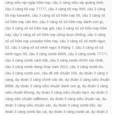
càng siêu vip ngày hôm nay
,
cầu 3 càng siêu vip quảng ninh
,
cầu 3 càng tối nay 77777
,
cầu 3 càng tối nay 999
,
cầu 3 càng
tối nay karaoke
,
cầu 3 càng xổ số hôm nay 56
,
cầu 3 càng xổ
số hôm nay cần thơ
,
cầu 3 càng xổ số hôm nay đánh con gì
,
cầu 3 càng xổ số hôm nay giá
,
cầu 3 càng xổ số hôm nay hôm
nay
,
cầu 3 càng xổ số hôm nay uống được không
,
cầu 3 càng
xổ số hôm nay youtube hôm nay
,
cầu 3 càng xổ số minh ngọc
02
,
cầu 3 càng xổ số minh ngọc 8 tháng 7
,
cầu 3 càng xổ số
minh ngọc 99
,
cầu 3 càng xsmb 6666
,
cầu 3 càng xsmb 77777
,
cầu 3 càng xsmb cách bắt
,
cầu 3 càng xsmb chính xác nhất
,
cầu 3 càng xsmb dang chay nam 2021
,
cầu 3 càng xsmb tts
,
cầu 3 càng xsmb yes
,
cầu đề mb chuẩn 100
,
dự đoán 3 càng 3
càng
,
dự đoán 3 càng chính xác de
,
dự đoán 3 càng siêu chuẩn
8888
,
dự đoán 3 càng siêu chuẩn danh con gi
,
dự đoán 3 càng
siêu chuẩn khung
,
dự đoán 3 càng siêu chuẩn mp3
,
dự đoán 3
càng siêu chuẩn raiffeisen
,
dự đoán 3 càng siêu chuẩn vip
,
dự
đoán 3 càng siêu chuẩn xác
,
dự đoán 3 càng xsmb bắc
,
dự
đoán 3 càng xsmb lào cai
,
dự đoán 3 càng xsmb uit
,
dự đoán 3