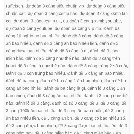
raiffeisen
,
dự đoán 3 càng siêu chuẩn vip
,
dự đoán 3 càng siêu
chuẩn xác
,
dự đoán 3 càng xsmb bắc
,
dự đoán 3 càng xsmb lào
cai
,
dự đoán 3 càng xsmb uit
,
dự đoán 3 càng xsmb youtube
,
dự đoán 3 càng youtube
,
dự đoán ba càng víp mb
,
Đánh ba
càng 10 nghìn an bao nhiêu
,
đánh đề 3 càng
,
đánh đề 3 càng
ăn bao nhiêu
,
đánh đề 3 càng an bao nhiêu tiền
,
đánh đề 3
càng được bao nhiêu
,
đánh đề 3 càng là gì
,
đánh đề 3 càng
miền bắc
,
đánh đề 3 càng như thế nào
,
đánh đề 3 càng trên
kubet đề 3 càng là như thế nào
,
đánh đề 3 càng trúng 2 số cuối
,
Đánh đề 3 con trúng bao nhiêu
,
Đánh đề 5 càng ăn bao nhiêu
,
đánh đề ba càng
,
đánh đề ba càng 1 ăn bao nhiêu
,
đánh đề ba
càng ăn bao nhiêu
,
đánh đề ba càng là gì
,
đánh lô 3 càng 1 ăn
bao nhiêu
,
đánh lô 3 càng ăn bao nhiêu
,
đánh lô 3 càng như thế
nào
,
đánh lô đề 3 càng
,
đánh xổ số 3 càng
,
đề 3
,
đề 3 càng
,
đề
3 càng 100k ăn bao nhiêu
,
đề 3 càng ăn bao nhiêu
,
đề 3 càng
ăn bao nhiêu tiền
,
đề 3 càng ăn bn
,
đề 3 càng có bao nhiêu số
,
đề 3 càng được bao nhiêu
,
đề 3 càng được bao nhiêu tiền
,
đề 3
càng hôm nay
,
đề 3 càng miền bắc
,
đề 3 càng miền bắc 1 ăn