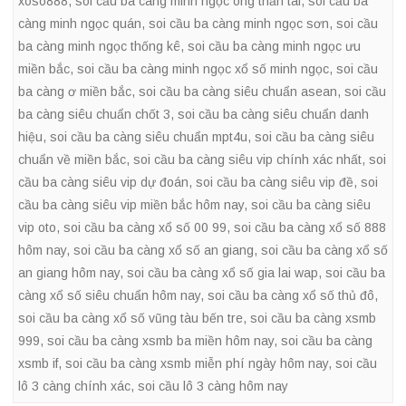
xoso888
,
soi cầu ba càng minh ngọc ông thần tài
,
soi cầu ba
càng minh ngọc quán
,
soi cầu ba càng minh ngọc sơn
,
soi cầu
ba càng minh ngọc thống kê
,
soi cầu ba càng minh ngọc ưu
miền bắc
,
soi cầu ba càng minh ngọc xổ số minh ngọc
,
soi cầu
ba càng ơ miền bắc
,
soi cầu ba càng siêu chuẩn asean
,
soi cầu
ba càng siêu chuẩn chốt 3
,
soi cầu ba càng siêu chuẩn danh
hiệu
,
soi cầu ba càng siêu chuẩn mpt4u
,
soi cầu ba càng siêu
chuẩn về miền bắc
,
soi cầu ba càng siêu vip chính xác nhất
,
soi
cầu ba càng siêu vip dự đoán
,
soi cầu ba càng siêu vip đề
,
soi
cầu ba càng siêu vip miền bắc hôm nay
,
soi cầu ba càng siêu
vip oto
,
soi cầu ba càng xổ số 00 99
,
soi cầu ba càng xổ số 888
hôm nay
,
soi cầu ba càng xổ số an giang
,
soi cầu ba càng xổ số
an giang hôm nay
,
soi cầu ba càng xổ số gia lai wap
,
soi cầu ba
càng xổ số siêu chuẩn hôm nay
,
soi cầu ba càng xổ số thủ đô
,
soi cầu ba càng xổ số vũng tàu bến tre
,
soi cầu ba càng xsmb
999
,
soi cầu ba càng xsmb ba miền hôm nay
,
soi cầu ba càng
xsmb if
,
soi cầu ba càng xsmb miễn phí ngày hôm nay
,
soi cầu
lô 3 càng chính xác
,
soi cầu lô 3 càng hôm nay