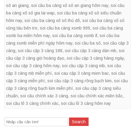
số an giang
,
soi cầu ba càng xổ số an giang hôm nay
,
soi cầu
ba càng xổ số gia lai wap
,
soi cầu ba càng xổ số siêu chuẩn
hôm nay
,
soi cầu ba càng xổ số thủ đô
,
soi cầu ba càng xổ số
vũng tàu bến tre
,
soi cầu ba càng xsmb 999
,
soi cầu ba càng
xsmb ba miền hôm nay
,
soi cầu ba càng xsmb if
,
soi cầu ba
càng xsmb miễn phí ngày hôm nay
,
soi cầu ba số
,
soi cầu cặp 3
càng
,
soi cầu cặp 3 càng 188
,
soi cầu cặp 3 càng dàn mb
,
soi
cầu cặp 3 càng giờ hoàng đạo
,
soi cầu cặp 3 càng hàng ngày
,
soi cầu cặp 3 càng hôm nay
,
soi cầu cặp 3 càng mb
,
soi cầu
cặp 3 càng mb miễn phí
,
soi cau cặp 3 càng mien bac
,
soi cầu
cặp 3 càng miễn phí
,
soi cầu cặp 3 càng rồng bạch kim
,
soi cầu
cặp 3 càng rồng bạch kim miễn phí
,
soi cầu cặp 3 càng siêu
chuẩn
,
soi cầu chính xác 3 càng
,
soi cầu chính xác miền bắc
,
soi cầu lô 3 càng chính xác
,
soi cầu lô 3 càng hôm nay
Search