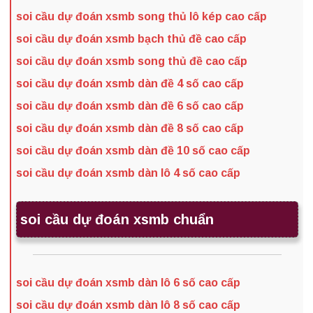
soi cầu dự đoán xsmb song thủ lô kép cao cấp
soi cầu dự đoán xsmb bạch thủ đề cao cấp
soi cầu dự đoán xsmb song thủ đề cao cấp
soi cầu dự đoán xsmb dàn đề 4 số cao cấp
soi cầu dự đoán xsmb dàn đề 6 số cao cấp
soi cầu dự đoán xsmb dàn đề 8 số cao cấp
soi cầu dự đoán xsmb dàn đề 10 số cao cấp
soi cầu dự đoán xsmb dàn lô 4 số cao cấp
soi cầu dự đoán xsmb chuẩn
soi cầu dự đoán xsmb dàn lô 6 số cao cấp
soi cầu dự đoán xsmb dàn lô 8 số cao cấp