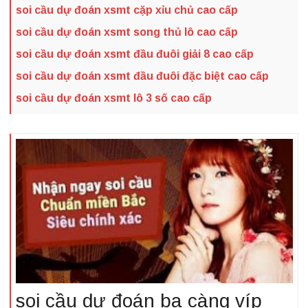
soi cầu dự đoán xsmt cặp xỉu chủ cao cấp
soi cầu dự đoán xsmt song thủ lô cao cấp
soi cầu dự đoán xsmt đầu đuôi giải 8 cao cấp
soi cầu dự đoán xsmt đầu đuôi đặc biệt cao cấp
soi cầu dự đoán xsmt lô 3 số cao cấp
soi cầu dự đoán ba càng víp