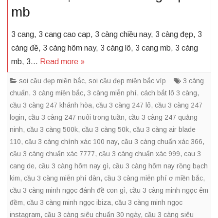
mb
3 cang, 3 cang cao cap, 3 càng chiều nay, 3 càng đẹp, 3
càng đề, 3 càng hôm nay, 3 càng lô, 3 cang mb, 3 càng
mb, 3…
Read more »
soi cầu đẹp miền bắc
,
soi cầu đẹp miền bắc víp
3 càng
chuẩn
,
3 càng miền bắc
,
3 càng miễn phí
,
cách bắt lô 3 càng
,
cầu 3 càng 247 khánh hòa
,
cầu 3 càng 247 lô
,
cầu 3 càng 247
login
,
cầu 3 càng 247 nuôi trong tuần
,
cầu 3 càng 247 quảng
ninh
,
cầu 3 càng 500k
,
cầu 3 càng 50k
,
cầu 3 càng air blade
110
,
cầu 3 càng chính xác 100 nay
,
cầu 3 càng chuẩn xác 366
,
cầu 3 càng chuẩn xác 7777
,
cầu 3 càng chuẩn xác 999
,
cau 3
cang de
,
cầu 3 càng hôm nay gì
,
cầu 3 càng hôm nay rồng bạch
kim
,
cầu 3 càng miễn phí dàn
,
cầu 3 càng miễn phí ơ miền bắc
,
cầu 3 càng minh ngọc đánh đề con gì
,
cầu 3 càng minh ngọc êm
đềm
,
cầu 3 càng minh ngọc ibiza
,
cầu 3 càng minh ngọc
instagram
,
cầu 3 càng siêu chuẩn 30 ngày
,
cầu 3 càng siêu