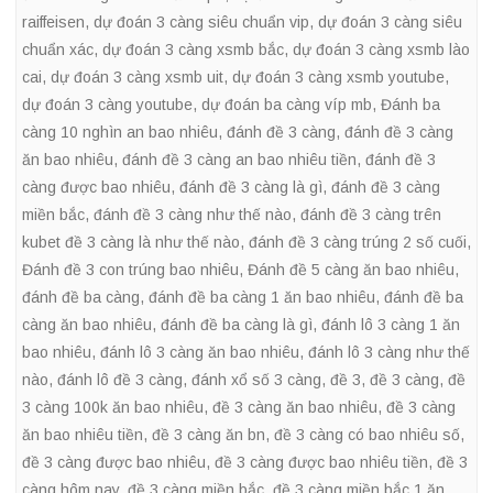
raiffeisen
,
dự đoán 3 càng siêu chuẩn vip
,
dự đoán 3 càng siêu
chuẩn xác
,
dự đoán 3 càng xsmb bắc
,
dự đoán 3 càng xsmb lào
cai
,
dự đoán 3 càng xsmb uit
,
dự đoán 3 càng xsmb youtube
,
dự đoán 3 càng youtube
,
dự đoán ba càng víp mb
,
Đánh ba
càng 10 nghìn an bao nhiêu
,
đánh đề 3 càng
,
đánh đề 3 càng
ăn bao nhiêu
,
đánh đề 3 càng an bao nhiêu tiền
,
đánh đề 3
càng được bao nhiêu
,
đánh đề 3 càng là gì
,
đánh đề 3 càng
miền bắc
,
đánh đề 3 càng như thế nào
,
đánh đề 3 càng trên
kubet đề 3 càng là như thế nào
,
đánh đề 3 càng trúng 2 số cuối
,
Đánh đề 3 con trúng bao nhiêu
,
Đánh đề 5 càng ăn bao nhiêu
,
đánh đề ba càng
,
đánh đề ba càng 1 ăn bao nhiêu
,
đánh đề ba
càng ăn bao nhiêu
,
đánh đề ba càng là gì
,
đánh lô 3 càng 1 ăn
bao nhiêu
,
đánh lô 3 càng ăn bao nhiêu
,
đánh lô 3 càng như thế
nào
,
đánh lô đề 3 càng
,
đánh xổ số 3 càng
,
đề 3
,
đề 3 càng
,
đề
3 càng 100k ăn bao nhiêu
,
đề 3 càng ăn bao nhiêu
,
đề 3 càng
ăn bao nhiêu tiền
,
đề 3 càng ăn bn
,
đề 3 càng có bao nhiêu số
,
đề 3 càng được bao nhiêu
,
đề 3 càng được bao nhiêu tiền
,
đề 3
càng hôm nay
,
đề 3 càng miền bắc
,
đề 3 càng miền bắc 1 ăn