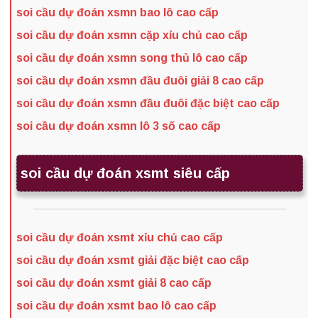
soi cầu dự đoán xsmn bao lô cao cấp
soi cầu dự đoán xsmn cặp xỉu chủ cao cấp
soi cầu dự đoán xsmn song thủ lô cao cấp
soi cầu dự đoán xsmn đầu đuôi giải 8 cao cấp
soi cầu dự đoán xsmn đầu đuôi đặc biệt cao cấp
soi cầu dự đoán xsmn lô 3 số cao cấp
soi cầu dự đoán xsmt siêu cấp
soi cầu dự đoán xsmt xỉu chủ cao cấp
soi cầu dự đoán xsmt giải đặc biệt cao cấp
soi cầu dự đoán xsmt giải 8 cao cấp
soi cầu dự đoán xsmt bao lô cao cấp