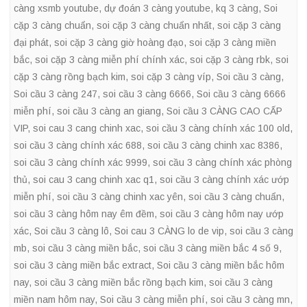
càng xsmb youtube
,
dự đoán 3 càng youtube
,
kq 3 càng
,
Soi
cặp 3 càng chuẩn
,
soi cặp 3 càng chuẩn nhất
,
soi cặp 3 càng
đại phát
,
soi cặp 3 càng giờ hoàng đạo
,
soi cặp 3 càng miền
bắc
,
soi cặp 3 càng miễn phí chính xác
,
soi cặp 3 càng rbk
,
soi
cặp 3 càng rồng bạch kim
,
soi cặp 3 càng víp
,
Soi cầu 3 càng
,
Soi cầu 3 càng 247
,
soi cầu 3 càng 6666
,
Soi cầu 3 càng 6666
miễn phí
,
soi cầu 3 càng an giang
,
Soi cầu 3 CÀNG CAO CẤP
VIP
,
soi cau 3 cang chinh xac
,
soi cầu 3 càng chính xác 100 old
,
soi cầu 3 càng chính xác 688
,
soi cầu 3 càng chinh xac 8386
,
soi cầu 3 càng chính xác 9999
,
soi cầu 3 càng chính xác phòng
thủ
,
soi cau 3 cang chinh xac q1
,
soi cầu 3 càng chính xác ướp
miễn phí
,
soi cầu 3 càng chinh xac yên
,
soi cầu 3 càng chuẩn
,
soi cầu 3 càng hôm nay êm đềm
,
soi cầu 3 càng hôm nay ướp
xác
,
Soi cầu 3 càng lô
,
Soi cau 3 CÀNG lo de vip
,
soi cầu 3 càng
mb
,
soi cầu 3 càng miền bắc
,
soi cầu 3 càng miền bắc 4 số 9
,
soi cầu 3 càng miền bắc extract
,
Soi cầu 3 càng miền bắc hôm
nay
,
soi cầu 3 càng miền bắc rồng bạch kim
,
soi cầu 3 càng
miền nam hôm nay
,
Soi cầu 3 càng miễn phí
,
soi cầu 3 càng mn
,