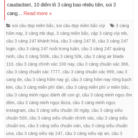
caudacbiet, 10 điểm lô 3 càng bao nhiêu tiền, soi 3
cang…
Read more »
soi cầu đẹp miền bắc
,
soi cầu đẹp miền bắc víp
3 càng
hôm nay
,
3 càng mb đẹp
,
3 càng miền bắc
,
cặp 3 càng víp mb
,
cầu 3 càng 247 khánh hòa
,
cầu 3 càng 247 lô
,
cầu 3 càng 247
login
,
cầu 3 càng 247 nuôi trong tuần
,
cầu 3 càng 247 quảng
ninh
,
cầu 3 càng 500k
,
cầu 3 càng 50k
,
cầu 3 càng air blade
110
,
cầu 3 càng chính xác 100 nay
,
cầu 3 càng chuẩn xác 366
,
cầu 3 càng chuẩn xác 7777
,
cầu 3 càng chuẩn xác 999
,
cau 3
cang de
,
cầu 3 càng hôm nay gì
,
cầu 3 càng hôm nay rồng bạch
kim
,
cầu 3 càng miễn phí dàn
,
cầu 3 càng miễn phí ơ miền bắc
,
cầu 3 càng minh ngọc đánh đề con gì
,
cầu 3 càng minh ngọc êm
đềm
,
cầu 3 càng minh ngọc ibiza
,
cầu 3 càng minh ngọc
instagram
,
cầu 3 càng siêu chuẩn 30 ngày
,
cầu 3 càng siêu
chuẩn 500
,
cầu 3 càng siêu chuẩn chính xác
,
cầu 3 càng siêu
chuẩn ios
,
cầu 3 càng siêu chuẩn oán
,
cầu 3 càng siêu chuẩn
usa
,
cầu 3 càng siêu vip 247
,
cầu 3 càng siêu vip an
,
cầu 3