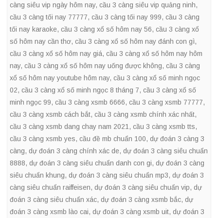
càng siêu vip ngày hôm nay
,
cầu 3 càng siêu vip quảng ninh
,
cầu 3 càng tối nay 77777
,
cầu 3 càng tối nay 999
,
cầu 3 càng
tối nay karaoke
,
cầu 3 càng xổ số hôm nay 56
,
cầu 3 càng xổ
số hôm nay cần thơ
,
cầu 3 càng xổ số hôm nay đánh con gì
,
cầu 3 càng xổ số hôm nay giá
,
cầu 3 càng xổ số hôm nay hôm
nay
,
cầu 3 càng xổ số hôm nay uống được không
,
cầu 3 càng
xổ số hôm nay youtube hôm nay
,
cầu 3 càng xổ số minh ngọc
02
,
cầu 3 càng xổ số minh ngọc 8 tháng 7
,
cầu 3 càng xổ số
minh ngọc 99
,
cầu 3 càng xsmb 6666
,
cầu 3 càng xsmb 77777
,
cầu 3 càng xsmb cách bắt
,
cầu 3 càng xsmb chính xác nhất
,
cầu 3 càng xsmb dang chay nam 2021
,
cầu 3 càng xsmb tts
,
cầu 3 càng xsmb yes
,
cầu đề mb chuẩn 100
,
dự đoán 3 càng 3
càng
,
dự đoán 3 càng chính xác de
,
dự đoán 3 càng siêu chuẩn
8888
,
dự đoán 3 càng siêu chuẩn danh con gi
,
dự đoán 3 càng
siêu chuẩn khung
,
dự đoán 3 càng siêu chuẩn mp3
,
dự đoán 3
càng siêu chuẩn raiffeisen
,
dự đoán 3 càng siêu chuẩn vip
,
dự
đoán 3 càng siêu chuẩn xác
,
dự đoán 3 càng xsmb bắc
,
dự
đoán 3 càng xsmb lào cai
,
dự đoán 3 càng xsmb uit
,
dự đoán 3