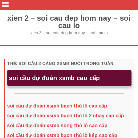
xien 2 – soi cau dep hom nay – soi
cau lo
xien 2 – soi cau dep hom nay – soi cau lo
Skip
to
content
THẺ:
SOI CẦU 3 CÀNG XSMB NUÔI TRONG TUẦN
soi cầu dự đoán xsmb cao cấp
soi cầu dự đoán xsmb bạch thủ lô cao cấp
soi cầu dự đoán xsmb bạch thủ lô 2 nháy cao cấp
soi cầu dự đoán xsmb song thủ lô cao cấp
soi cầu dự đoán xsmb bạch thủ lô kép cao cấp