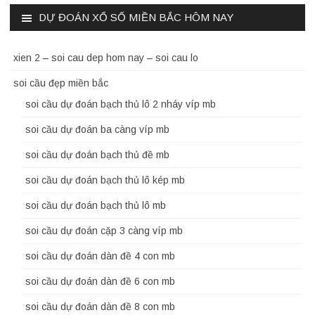
DỰ ĐOÁN XỔ SỐ MIỀN BẮC HÔM NAY
xien 2 – soi cau dep hom nay – soi cau lo
soi cầu đẹp miền bắc
soi cầu dự đoán bạch thủ lô 2 nháy víp mb
soi cầu dự đoán ba càng víp mb
soi cầu dự đoán bạch thủ đề mb
soi cầu dự đoán bạch thủ lô kép mb
soi cầu dự đoán bạch thủ lô mb
soi cầu dự đoán cặp 3 càng víp mb
soi cầu dự đoán dàn đề 4 con mb
soi cầu dự đoán dàn đề 6 con mb
soi cầu dự đoán dàn đề 8 con mb