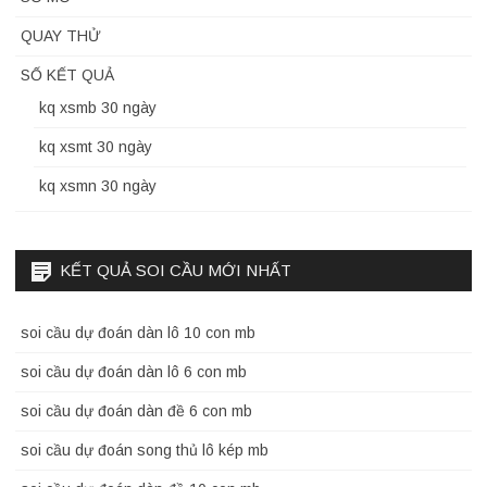
QUAY THỬ
SỐ KẾT QUẢ
kq xsmb 30 ngày
kq xsmt 30 ngày
kq xsmn 30 ngày
KẾT QUẢ SOI CẦU MỚI NHẤT
soi cầu dự đoán dàn lô 10 con mb
soi cầu dự đoán dàn lô 6 con mb
soi cầu dự đoán dàn đề 6 con mb
soi cầu dự đoán song thủ lô kép mb