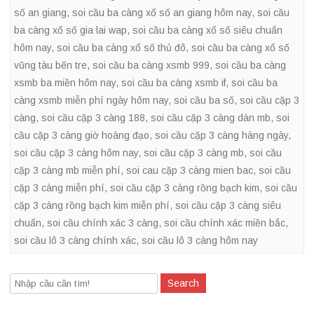
số an giang
,
soi cầu ba càng xổ số an giang hôm nay
,
soi cầu
ba càng xổ số gia lai wap
,
soi cầu ba càng xổ số siêu chuẩn
hôm nay
,
soi cầu ba càng xổ số thủ đô
,
soi cầu ba càng xổ số
vũng tàu bến tre
,
soi cầu ba càng xsmb 999
,
soi cầu ba càng
xsmb ba miền hôm nay
,
soi cầu ba càng xsmb if
,
soi cầu ba
càng xsmb miễn phí ngày hôm nay
,
soi cầu ba số
,
soi cầu cặp 3
càng
,
soi cầu cặp 3 càng 188
,
soi cầu cặp 3 càng dàn mb
,
soi
cầu cặp 3 càng giờ hoàng đạo
,
soi cầu cặp 3 càng hàng ngày
,
soi cầu cặp 3 càng hôm nay
,
soi cầu cặp 3 càng mb
,
soi cầu
cặp 3 càng mb miễn phí
,
soi cau cặp 3 càng mien bac
,
soi cầu
cặp 3 càng miễn phí
,
soi cầu cặp 3 càng rồng bạch kim
,
soi cầu
cặp 3 càng rồng bạch kim miễn phí
,
soi cầu cặp 3 càng siêu
chuẩn
,
soi cầu chính xác 3 càng
,
soi cầu chính xác miền bắc
,
soi cầu lô 3 càng chính xác
,
soi cầu lô 3 càng hôm nay
Search