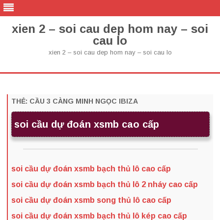
xien 2 – soi cau dep hom nay – soi
cau lo
xien 2 – soi cau dep hom nay – soi cau lo
Skip
to
content
THẺ:
CẦU 3 CÀNG MINH NGỌC IBIZA
soi cầu dự đoán xsmb cao cấp
soi cầu dự đoán xsmb bạch thủ lô cao cấp
soi cầu dự đoán xsmb bạch thủ lô 2 nháy cao cấp
soi cầu dự đoán xsmb song thủ lô cao cấp
soi cầu dự đoán xsmb bạch thủ lô kép cao cấp