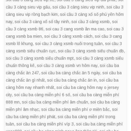
cầu 3 càng sieu vip gấu
,
soi cầu 3 càng sieu vip ninh
,
soi cầu 3
càng sieu vip rồng bạch kim
,
soi cầu 3 càng xổ số phú yên hôm
nay
,
soi cầu 3 càng xổ số tây ninh
,
soi cầu 3 càng xsmb
,
soi
cầu 3 càng xsmb 86
,
soi cau 3 cang xsmb ân ma cao
,
soi cau 3
cang xsmb ba mien
,
soi cầu 3 càng xsmb cách
,
soi cầu 3 cang
xsmb lô khung
,
soi cầu 3 càng xsmb nuôi trong tuần
,
soi cầu 3
càng xsmb siêu chuẩn cực
,
soi cầu 3 càng xsmb siêu chuẩn db
,
soi cầu 3 càng xsmb siêu chuẩn mpt
,
soi cầu 3 càng xsmb siêu
chuẩn thông kê
,
soi cầu 3 càng xsmb vn hôm nay
,
soi cầu ba
càng chắc ăn 247
,
soi cầu ba càng chắc ăn 5 ngày
,
soi cầu ba
càng chắc ăn gì nhất
,
soi cầu ba càng chắc ăn in
,
soi cầu ba
càng hôm nay nhanh nhất
,
soi cầu ba càng hôm nay o jersey
city
,
soi cầu ba càng miễn phí 6 số
,
soi cầu ba càng miễn phí
888 mn
,
soi cầu ba càng miễn phí âm chuẩn
,
soi cầu ba càng
miễn phí âm nhạc
,
soi cầu ba càng miễn phí ơ miền bắc
,
soi
cầu ba càng miễn phí phát
,
soi cầu ba càng miễn phí trong
tuần
,
soi cầu ba càng miễn phí víp 3
,
soi cầu ba càng miễn phí