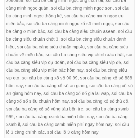
xoso888
,
soi cầu ba càng minh ngọc ông thần tài
,
soi cầu ba
càng minh ngọc quán
,
soi cầu ba càng minh ngọc sơn
,
soi cầu
ba càng minh ngọc thống kê
,
soi cầu ba càng minh ngọc ưu
miền bắc
,
soi cầu ba càng minh ngọc xổ số minh ngọc
,
soi cầu
ba càng ơ miền bắc
,
soi cầu ba càng siêu chuẩn asean
,
soi cầu
ba càng siêu chuẩn chốt 3
,
soi cầu ba càng siêu chuẩn danh
hiệu
,
soi cầu ba càng siêu chuẩn mpt4u
,
soi cầu ba càng siêu
chuẩn về miền bắc
,
soi cầu ba càng siêu vip chính xác nhất
,
soi
cầu ba càng siêu vip dự đoán
,
soi cầu ba càng siêu vip đề
,
soi
cầu ba càng siêu vip miền bắc hôm nay
,
soi cầu ba càng siêu
vip oto
,
soi cầu ba càng xổ số 00 99
,
soi cầu ba càng xổ số 888
hôm nay
,
soi cầu ba càng xổ số an giang
,
soi cầu ba càng xổ số
an giang hôm nay
,
soi cầu ba càng xổ số gia lai wap
,
soi cầu ba
càng xổ số siêu chuẩn hôm nay
,
soi cầu ba càng xổ số thủ đô
,
soi cầu ba càng xổ số vũng tàu bến tre
,
soi cầu ba càng xsmb
999
,
soi cầu ba càng xsmb ba miền hôm nay
,
soi cầu ba càng
xsmb if
,
soi cầu ba càng xsmb miễn phí ngày hôm nay
,
soi cầu
lô 3 càng chính xác
,
soi cầu lô 3 càng hôm nay