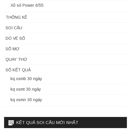
Xổ số Power 6/55
THỐNG KÊ
SOI CẦU
DÒ VÉ SỐ
SỔ MƠ
QUAY THỬ
SỐ KẾT QUẢ
kq xsmb 30 ngày
kq xsmt 30 ngày
kq xsmn 30 ngày
KẾT QUẢ SOI CẦU MỚI NHẤT