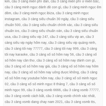
kim
,
cầu 3 càng miễn phí dàn
,
cầu 3 càng miễn phí ơ miền bắc
,
cầu 3 càng minh ngọc đánh đề con gì
,
cầu 3 càng minh ngọc êm
đềm
,
cầu 3 càng minh ngọc ibiza
,
cầu 3 càng minh ngọc
instagram
,
cầu 3 càng siêu chuẩn 30 ngày
,
cầu 3 càng siêu
chuẩn 500
,
cầu 3 càng siêu chuẩn chính xác
,
cầu 3 càng siêu
chuẩn ios
,
cầu 3 càng siêu chuẩn oán
,
cầu 3 càng siêu chuẩn
usa
,
cầu 3 càng siêu vip 247
,
cầu 3 càng siêu vip an
,
cầu 3
càng siêu vip ngày hôm nay
,
cầu 3 càng siêu vip quảng ninh
,
cầu 3 càng tối nay 77777
,
cầu 3 càng tối nay 999
,
cầu 3 càng
tối nay karaoke
,
cầu 3 càng xổ số hôm nay 56
,
cầu 3 càng xổ
số hôm nay cần thơ
,
cầu 3 càng xổ số hôm nay đánh con gì
,
cầu 3 càng xổ số hôm nay giá
,
cầu 3 càng xổ số hôm nay hôm
nay
,
cầu 3 càng xổ số hôm nay uống được không
,
cầu 3 càng
xổ số hôm nay youtube hôm nay
,
cầu 3 càng xổ số minh ngọc
02
,
cầu 3 càng xổ số minh ngọc 8 tháng 7
,
cầu 3 càng xổ số
minh ngọc 99
,
cầu 3 càng xsmb 6666
,
cầu 3 càng xsmb 77777
,
cầu 3 càng xsmb cách bắt
,
cầu 3 càng xsmb chính xác nhất
,
cầu 3 càng xsmb dang chay nam 2021
,
cầu 3 càng xsmb tts
,