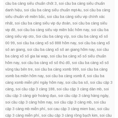
cầu ba càng siêu chuẩn chốt 3
,
soi cầu ba càng siêu chuẩn
danh hiệu
,
soi cầu ba càng siêu chuẩn mpt4u
,
soi cầu ba càng
siêu chuẩn về miền bắc
,
soi cầu ba càng siêu vip chính xác
nhất
,
soi cầu ba càng siêu vip dự đoán
,
soi cầu ba càng siêu
vip đề
,
soi cầu ba càng siêu vip miền bắc hôm nay
,
soi cầu ba
càng siêu vip oto
,
Soi cầu ba càng víp
,
soi cầu ba càng xổ số
00 99
,
soi cầu ba càng xổ số 888 hôm nay
,
soi cầu ba càng xổ
số an giang
,
soi cầu ba càng xổ số an giang hôm nay
,
soi cầu
ba càng xổ số gia lai wap
,
soi cầu ba càng xổ số siêu chuẩn
hôm nay
,
soi cầu ba càng xổ số thủ đô
,
soi cầu ba càng xổ số
vũng tàu bến tre
,
soi cầu ba càng xsmb 999
,
soi cầu ba càng
xsmb ba miền hôm nay
,
soi cầu ba càng xsmb if
,
soi cầu ba
càng xsmb miễn phí ngày hôm nay
,
soi cầu ba số
,
soi cầu cặp 3
càng
,
soi cầu cặp 3 càng 188
,
soi cầu cặp 3 càng dàn mb
,
soi
cầu cặp 3 càng giờ hoàng đạo
,
soi cầu cặp 3 càng hàng ngày
,
soi cầu cặp 3 càng hôm nay
,
soi cầu cặp 3 càng mb
,
soi cầu
cặp 3 càng mb miễn phí
,
soi cau cặp 3 càng mien bac
,
soi cầu
cặp 3 càng miễn phí
,
soi cầu cặp 3 càng rồng bạch kim
,
soi cầu