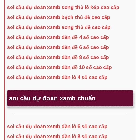
soi cầu dự đoán xsmb song thủ lô kép cao cấp
soi cầu dự đoán xsmb bạch thủ đề cao cấp
soi cầu dự đoán xsmb song thủ đề cao cấp
soi cầu dự đoán xsmb dàn đề 4 số cao cấp
soi cầu dự đoán xsmb dàn đề 6 số cao cấp
soi cầu dự đoán xsmb dàn đề 8 số cao cấp
soi cầu dự đoán xsmb dàn đề 10 số cao cấp
soi cầu dự đoán xsmb dàn lô 4 số cao cấp
soi cầu dự đoán xsmb chuẩn
soi cầu dự đoán xsmb dàn lô 6 số cao cấp
soi cầu dự đoán xsmb dàn lô 8 số cao cấp