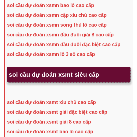
soi cầu dự đoán xsmn bao lô cao cấp
soi cầu dự đoán xsmn cặp xỉu chủ cao cấp
soi cầu dự đoán xsmn song thủ lô cao cấp
soi cầu dự đoán xsmn đầu đuôi giải 8 cao cấp
soi cầu dự đoán xsmn đầu đuôi đặc biệt cao cấp
soi cầu dự đoán xsmn lô 3 số cao cấp
soi cầu dự đoán xsmt siêu cấp
soi cầu dự đoán xsmt xỉu chủ cao cấp
soi cầu dự đoán xsmt giải đặc biệt cao cấp
soi cầu dự đoán xsmt giải 8 cao cấp
soi cầu dự đoán xsmt bao lô cao cấp