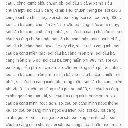
cầu 3 càng xsmb siêu chuẩn db
,
soi cầu 3 càng xsmb siêu
chuẩn mpt
,
soi cầu 3 càng xsmb siêu chuẩn thông kê
,
soi cầu 3
càng xsmb vn hôm nay
,
soi cầu ba càng
,
soi cau ba cang 6666
,
soi cầu ba càng chắc ăn 247
,
soi cầu ba càng chắc ăn 5 ngày
,
soi cầu ba càng chắc ăn gì nhất
,
soi cầu ba càng chắc ăn in
,
soi
cầu ba càng chuẩn nhất
,
soi cầu ba càng hôm nay nhanh nhất
,
soi cầu ba càng hôm nay o jersey city
,
soi cau ba cang mb
,
soi
cầu ba càng miền bắc
,
soi cầu ba càng miễn phí
,
soi cầu ba
càng miễn phí 6 số
,
soi cầu ba càng miễn phí 888 mn
,
soi cầu
ba càng miễn phí âm chuẩn
,
soi cầu ba càng miễn phí âm nhạc
,
soi cầu ba càng miễn phí ơ miền bắc
,
soi cầu ba càng miễn phí
phát
,
soi cầu ba càng miễn phí trong tuần
,
soi cầu ba càng miễn
phí víp 3
,
soi cầu ba càng miễn phí xoso888
,
soi cầu ba càng
minh ngọc ông thần tài
,
soi cầu ba càng minh ngọc quán
,
soi
cầu ba càng minh ngọc sơn
,
soi cầu ba càng minh ngọc thống
kê
,
soi cầu ba càng minh ngọc ưu miền bắc
,
soi cầu ba càng
minh ngọc xổ số minh ngọc
,
soi cầu ba càng ơ miền bắc
,
soi
cầu ba càng siêu chuẩn
,
soi cầu ba càng siêu chuẩn asean
,
soi