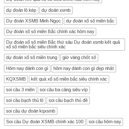
dự đoán lô kép
dự đoán xsmb
Dự đoán XSMB Minh Ngọc
dự đoán xổ số miền bắc
Dự đoán xổ số miền Bắc chính xác hôm nay
Dự đoán xổ số miền Bắc thứ sáu Dự đoán xsmb kết quả
xổ số miền bắc siêu chính xác
dự đoán xổ số miền trung
giờ vàng chốt số
Hôm nay đánh con gì
hôm nay đánh con gì đẹp nhất
KQXSMB
kết quả xổ số miền bắc siêu chính xác
soi cầu 3 miền
soi cầu ba càng siêu víp
soi cầu bạch thủ lô
soi cầu bạch thủ đề
soi cầu dự đoán kqxsmb
Soi cầu Dự đoán XSMB chính xác 100
soi cầu hôm nay