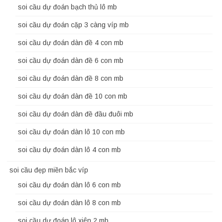
soi cầu dự đoán bạch thủ lô mb
soi cầu dự đoán cặp 3 càng víp mb
soi cầu dự đoán dàn đề 4 con mb
soi cầu dự đoán dàn đề 6 con mb
soi cầu dự đoán dàn đề 8 con mb
soi cầu dự đoán dàn đề 10 con mb
soi cầu dự đoán dàn đề đầu đuôi mb
soi cầu dự đoán dàn lô 10 con mb
soi cầu dự đoán dàn lô 4 con mb
soi cầu đẹp miền bắc víp
soi cầu dự đoán dàn lô 6 con mb
soi cầu dự đoán dàn lô 8 con mb
soi cầu dự đoán lô xiên 2 mb