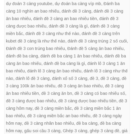
dự đoán 3 càng youtube
,
dự đoán ba càng víp mb
,
Đánh ba
càng 10 nghìn an bao nhiêu
,
đánh đề 3 càng
,
đánh đề 3 càng
ăn bao nhiêu
,
đánh đề 3 càng an bao nhiêu tiền
,
đánh đề 3
càng được bao nhiêu
,
đánh đề 3 càng là gì
,
đánh đề 3 càng
miền bắc
,
đánh đề 3 càng như thế nào
,
đánh đề 3 càng trên
kubet đề 3 càng là như thế nào
,
đánh đề 3 càng trúng 2 số cuối
,
Đánh đề 3 con trúng bao nhiêu
,
Đánh đề 5 càng ăn bao nhiêu
,
đánh đề ba càng
,
đánh đề ba càng 1 ăn bao nhiêu
,
đánh đề ba
càng ăn bao nhiêu
,
đánh đề ba càng là gì
,
đánh lô 3 càng 1 ăn
bao nhiêu
,
đánh lô 3 càng ăn bao nhiêu
,
đánh lô 3 càng như thế
nào
,
đánh lô đề 3 càng
,
đánh xổ số 3 càng
,
đề 3
,
đề 3 càng
,
đề
3 càng 100k ăn bao nhiêu
,
đề 3 càng ăn bao nhiêu
,
đề 3 càng
ăn bao nhiêu tiền
,
đề 3 càng ăn bn
,
đề 3 càng có bao nhiêu số
,
đề 3 càng được bao nhiêu
,
đề 3 càng được bao nhiêu tiền
,
đề 3
càng hôm nay
,
đề 3 càng miền bắc
,
đề 3 càng miền bắc 1 ăn
bao nhiêu
,
đề 3 càng miền bắc an bao nhiêu
,
đề 3 càng ngày
hôm nay
,
đề 3 càng nhân bao nhiêu
,
đề ba càng
,
đề ba càng
hôm nay
,
gấu soi cầu 3 càng
,
Ghép 3 càng
,
ghép 3 càng đề
,
giá