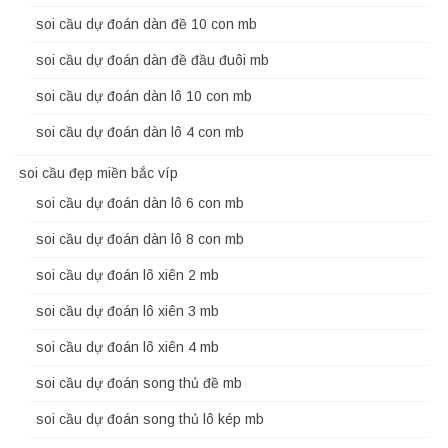
soi cầu dự đoán dàn đề 10 con mb
soi cầu dự đoán dàn đề đầu đuôi mb
soi cầu dự đoán dàn lô 10 con mb
soi cầu dự đoán dàn lô 4 con mb
soi cầu đẹp miền bắc víp
soi cầu dự đoán dàn lô 6 con mb
soi cầu dự đoán dàn lô 8 con mb
soi cầu dự đoán lô xiên 2 mb
soi cầu dự đoán lô xiên 3 mb
soi cầu dự đoán lô xiên 4 mb
soi cầu dự đoán song thủ đề mb
soi cầu dự đoán song thủ lô kép mb