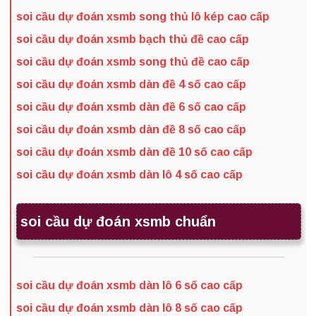
soi cầu dự đoán xsmb song thủ lô kép cao cấp
soi cầu dự đoán xsmb bạch thủ đề cao cấp
soi cầu dự đoán xsmb song thủ đề cao cấp
soi cầu dự đoán xsmb dàn đề 4 số cao cấp
soi cầu dự đoán xsmb dàn đề 6 số cao cấp
soi cầu dự đoán xsmb dàn đề 8 số cao cấp
soi cầu dự đoán xsmb dàn đề 10 số cao cấp
soi cầu dự đoán xsmb dàn lô 4 số cao cấp
soi cầu dự đoán xsmb chuẩn
soi cầu dự đoán xsmb dàn lô 6 số cao cấp
soi cầu dự đoán xsmb dàn lô 8 số cao cấp