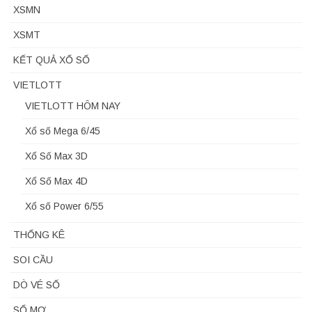
XSMN
XSMT
KẾT QUẢ XỔ SỐ
VIETLOTT
VIETLOTT HÔM NAY
Xổ số Mega 6/45
Xổ Số Max 3D
Xổ Số Max 4D
Xổ số Power 6/55
THỐNG KÊ
SOI CẦU
DÒ VÉ SỐ
SỔ MƠ