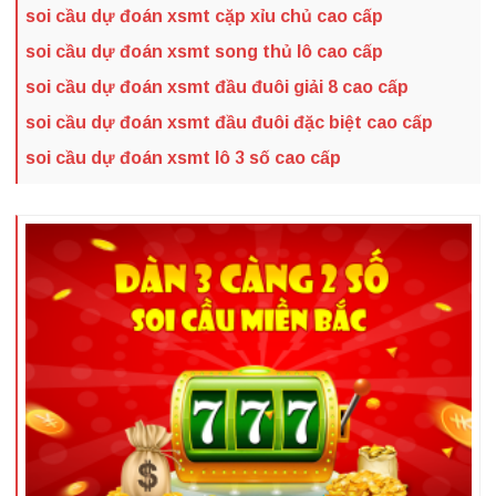
soi cầu dự đoán xsmt cặp xỉu chủ cao cấp
soi cầu dự đoán xsmt song thủ lô cao cấp
soi cầu dự đoán xsmt đầu đuôi giải 8 cao cấp
soi cầu dự đoán xsmt đầu đuôi đặc biệt cao cấp
soi cầu dự đoán xsmt lô 3 số cao cấp