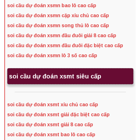
soi cầu dự đoán xsmn bao lô cao cấp
soi cầu dự đoán xsmn cặp xỉu chủ cao cấp
soi cầu dự đoán xsmn song thủ lô cao cấp
soi cầu dự đoán xsmn đầu đuôi giải 8 cao cấp
soi cầu dự đoán xsmn đầu đuôi đặc biệt cao cấp
soi cầu dự đoán xsmn lô 3 số cao cấp
soi cầu dự đoán xsmt siêu cấp
soi cầu dự đoán xsmt xỉu chủ cao cấp
soi cầu dự đoán xsmt giải đặc biệt cao cấp
soi cầu dự đoán xsmt giải 8 cao cấp
soi cầu dự đoán xsmt bao lô cao cấp