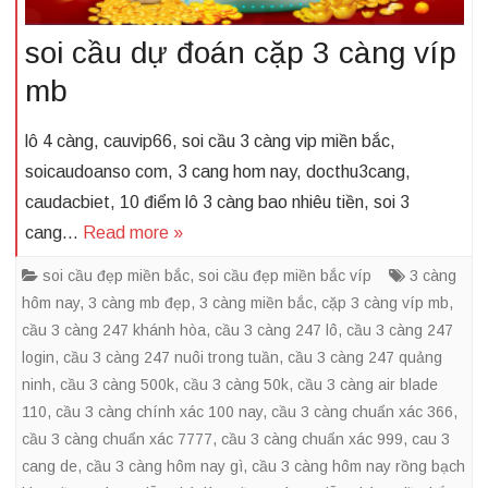
soi cầu dự đoán cặp 3 càng víp
mb
lô 4 càng, cauvip66, soi cầu 3 càng vip miền bắc,
soicaudoanso com, 3 cang hom nay, docthu3cang,
caudacbiet, 10 điểm lô 3 càng bao nhiêu tiền, soi 3
cang…
Read more »
soi cầu đẹp miền bắc
,
soi cầu đẹp miền bắc víp
3 càng
hôm nay
,
3 càng mb đẹp
,
3 càng miền bắc
,
cặp 3 càng víp mb
,
cầu 3 càng 247 khánh hòa
,
cầu 3 càng 247 lô
,
cầu 3 càng 247
login
,
cầu 3 càng 247 nuôi trong tuần
,
cầu 3 càng 247 quảng
ninh
,
cầu 3 càng 500k
,
cầu 3 càng 50k
,
cầu 3 càng air blade
110
,
cầu 3 càng chính xác 100 nay
,
cầu 3 càng chuẩn xác 366
,
cầu 3 càng chuẩn xác 7777
,
cầu 3 càng chuẩn xác 999
,
cau 3
cang de
,
cầu 3 càng hôm nay gì
,
cầu 3 càng hôm nay rồng bạch