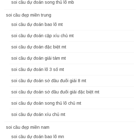
soi cầu dự đoán song thủ lô mb
soi cầu đẹp miền trung
soi cầu dự đoán bao lô mt
soi cầu dự đoán cặp xíu chủ mt
soi cầu dự đoán đặc biệt mt
soi cầu dự đoán giải tám mt
soi cầu dự đoán lô 3 số mt
soi cầu dự đoán sớ đầu đuôi giải 8 mt
soi cầu dự đoán sớ đầu đuôi giải đặc biệt mt
soi cầu dự đoán song thủ lô chủ mt
soi cầu dự đoán xíu chủ mt
soi cầu đẹp miền nam
soi cầu dự đoán bao lô mn