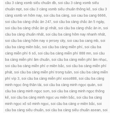
cầu 3 càng xsmb siêu chuẩn db
,
soi cầu 3 càng xsmb siêu
chuẩn mpt
,
soi cầu 3 càng xsmb siêu chuẩn thông kê
,
soi cầu 3
càng xsmb vn hôm nay
,
soi cầu ba càng
,
soi cau ba cang 6666
,
soi cầu ba càng chắc ăn 247
,
soi cầu ba càng chắc ăn 5 ngày
,
soi cầu ba càng chắc ăn gì nhất
,
soi cầu ba càng chắc ăn in
,
soi
cầu ba càng chuẩn nhất
,
soi cầu ba càng hôm nay nhanh nhất
,
soi cầu ba càng hôm nay o jersey city
,
soi cau ba cang mb
,
soi
cầu ba càng miền bắc
,
soi cầu ba càng miễn phí
,
soi cầu ba
càng miễn phí 6 số
,
soi cầu ba càng miễn phí 888 mn
,
soi cầu
ba càng miễn phí âm chuẩn
,
soi cầu ba càng miễn phí âm nhạc
,
soi cầu ba càng miễn phí ơ miền bắc
,
soi cầu ba càng miễn phí
phát
,
soi cầu ba càng miễn phí trong tuần
,
soi cầu ba càng miễn
phí víp 3
,
soi cầu ba càng miễn phí xoso888
,
soi cầu ba càng
minh ngọc ông thần tài
,
soi cầu ba càng minh ngọc quán
,
soi
cầu ba càng minh ngọc sơn
,
soi cầu ba càng minh ngọc thống
kê
,
soi cầu ba càng minh ngọc ưu miền bắc
,
soi cầu ba càng
minh ngọc xổ số minh ngọc
,
soi cầu ba càng ơ miền bắc
,
soi
cầu ba càng siêu chuẩn
,
soi cầu ba càng siêu chuẩn asean
,
soi