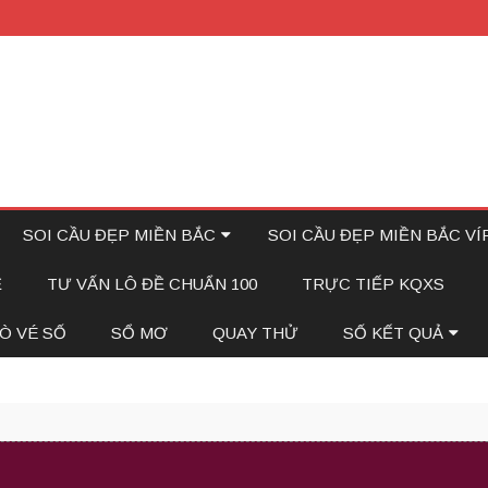
Skip
SOI CẦU ĐẸP MIỀN BẮC
SOI CẦU ĐẸP MIỀN BẮC VÍ
to
content
Ề
TƯ VẤN LÔ ĐỀ CHUẨN 100
TRỰC TIẾP KQXS
SOI CẦU DỰ ĐOÁN BẠCH
SOI CẦU DỰ ĐOÁN DÀN
THỦ LÔ 2 NHÁY VÍP MB
LÔ 6 CON MB
Ò VÉ SỐ
SỔ MƠ
QUAY THỬ
SỐ KẾT QUẢ
SOI CẦU DỰ ĐOÁN BA
SOI CẦU DỰ ĐOÁN DÀN
KQ XSMB 30 NGÀY
CÀNG VÍP MB
LÔ 8 CON MB
KQ XSMT 30 NGÀY
SOI CẦU DỰ ĐOÁN BẠCH
SOI CẦU DỰ ĐOÁN LÔ
THỦ ĐỀ MB
XIÊN 2 MB
KQ XSMN 30 NGÀY