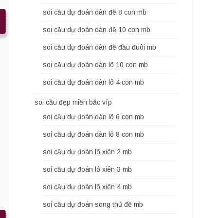
SOI CẦU DỰ ĐOÁN XÍU
soi cầu dự đoán dàn đề 8 con mb
CHỦ MT
soi cầu dự đoán dàn đề 10 con mb
soi cầu dự đoán dàn đề đầu đuôi mb
soi cầu dự đoán dàn lô 10 con mb
soi cầu dự đoán dàn lô 4 con mb
soi cầu đẹp miền bắc víp
soi cầu dự đoán dàn lô 6 con mb
soi cầu dự đoán dàn lô 8 con mb
soi cầu dự đoán lô xiên 2 mb
soi cầu dự đoán lô xiên 3 mb
soi cầu dự đoán lô xiên 4 mb
soi cầu dự đoán song thủ đề mb