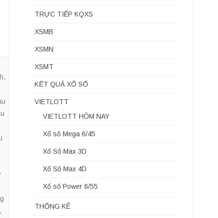
TRỰC TIẾP KQXS
XSMB
XSMN
XSMT
nh
,
KẾT QUẢ XỔ SỐ
ầu
VIETLOTT
ầu
VIETLOTT HÔM NAY
Xổ số Mega 6/45
u
Xổ Số Max 3D
Xổ Số Max 4D
y
Xổ số Power 6/55
ng
THỐNG KÊ
,