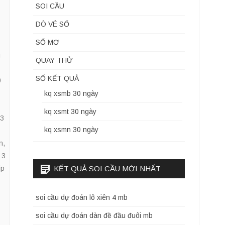
SOI CẦU
DÒ VÉ SỐ
SỔ MƠ
g
QUAY THỬ
SỐ KẾT QUẢ
0
kq xsmb 30 ngày
kq xsmt 30 ngày
 3
kq xsmn 30 ngày
n
,
 3
ip
KẾT QUẢ SOI CẦU MỚI NHẤT
soi cầu dự đoán lô xiên 4 mb
soi cầu dự đoán dàn đề đầu đuôi mb