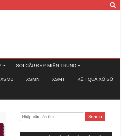
P
SOI CẦU ĐẸP MIỀN TRUNG
XSMB
XSMN
XSMT
KẾT QUẢ XỔ SỐ
SOI CẦU DỰ ĐOÁN BAO
LÔ MT
SOI CẦU DỰ ĐOÁN CẶP
XÍU CHỦ MT
Search
SOI CẦU DỰ ĐOÁN ĐẶC
BIỆT MT