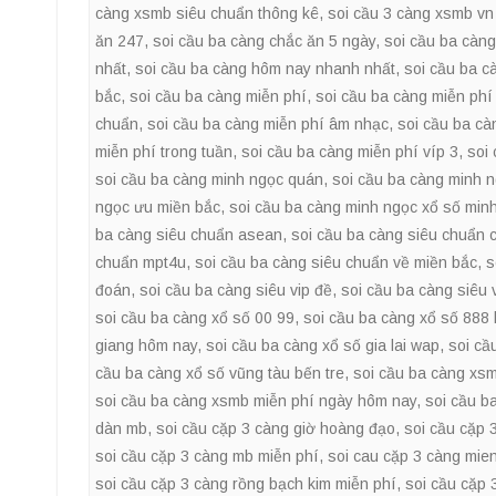
càng xsmb siêu chuẩn thông kê
,
soi cầu 3 càng xsmb vn
ăn 247
,
soi cầu ba càng chắc ăn 5 ngày
,
soi cầu ba càng
nhất
,
soi cầu ba càng hôm nay nhanh nhất
,
soi cầu ba c
bắc
,
soi cầu ba càng miễn phí
,
soi cầu ba càng miễn phí
chuẩn
,
soi cầu ba càng miễn phí âm nhạc
,
soi cầu ba cà
miễn phí trong tuần
,
soi cầu ba càng miễn phí víp 3
,
soi
soi cầu ba càng minh ngọc quán
,
soi cầu ba càng minh 
ngọc ưu miền bắc
,
soi cầu ba càng minh ngọc xổ số min
ba càng siêu chuẩn asean
,
soi cầu ba càng siêu chuẩn c
chuẩn mpt4u
,
soi cầu ba càng siêu chuẩn về miền bắc
,
s
đoán
,
soi cầu ba càng siêu vip đề
,
soi cầu ba càng siêu 
soi cầu ba càng xổ số 00 99
,
soi cầu ba càng xổ số 888
giang hôm nay
,
soi cầu ba càng xổ số gia lai wap
,
soi cầ
cầu ba càng xổ số vũng tàu bến tre
,
soi cầu ba càng xs
soi cầu ba càng xsmb miễn phí ngày hôm nay
,
soi cầu b
dàn mb
,
soi cầu cặp 3 càng giờ hoàng đạo
,
soi cầu cặp 
soi cầu cặp 3 càng mb miễn phí
,
soi cau cặp 3 càng mie
soi cầu cặp 3 càng rồng bạch kim miễn phí
,
soi cầu cặp 