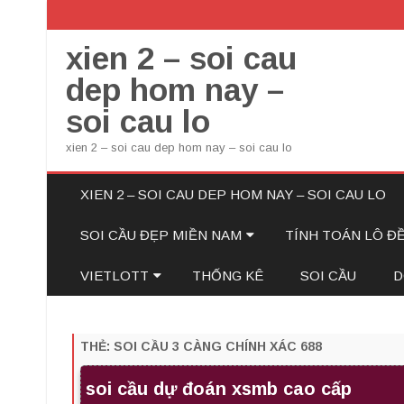
xien 2 – soi cau
dep hom nay –
soi cau lo
xien 2 – soi cau dep hom nay – soi cau lo
XIEN 2 – SOI CAU DEP HOM NAY – SOI CAU LO
SOI CẦU ĐẸP MIỀN NAM
TÍNH TOÁN LÔ Đ
VIETLOTT
THỐNG KÊ
SOI CẦU
D
SOI CẦU DỰ ĐOÁN BAO
LÔ MN
VIETLOTT HÔM NAY
SOI CẦU DỰ ĐOÁN CẶP
THẺ:
SOI CẦU 3 CÀNG CHÍNH XÁC 688
XỔ SỐ MEGA 6/45
XÍU CHỦ MN
soi cầu dự đoán xsmb cao cấp
XỔ SỐ MAX 3D