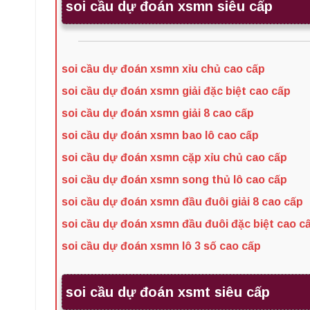
soi cầu dự đoán xsmn siêu cấp
soi cầu dự đoán xsmn xỉu chủ cao cấp
soi cầu dự đoán xsmn giải đặc biệt cao cấp
soi cầu dự đoán xsmn giải 8 cao cấp
soi cầu dự đoán xsmn bao lô cao cấp
soi cầu dự đoán xsmn cặp xỉu chủ cao cấp
soi cầu dự đoán xsmn song thủ lô cao cấp
soi cầu dự đoán xsmn đầu đuôi giải 8 cao cấp
soi cầu dự đoán xsmn đầu đuôi đặc biệt cao c
soi cầu dự đoán xsmn lô 3 số cao cấp
soi cầu dự đoán xsmt siêu cấp