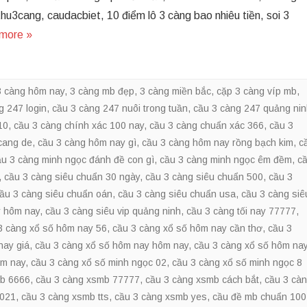
hu3cang, caudacbiet, 10 điểm lô 3 càng bao nhiêu tiền, soi 3
more »
3 càng hôm nay
,
3 càng mb đẹp
,
3 càng miền bắc
,
cặp 3 càng víp mb
,
g 247 login
,
cầu 3 càng 247 nuôi trong tuần
,
cầu 3 càng 247 quảng ni
10
,
cầu 3 càng chính xác 100 nay
,
cầu 3 càng chuẩn xác 366
,
cầu 3
cang de
,
cầu 3 càng hôm nay gì
,
cầu 3 càng hôm nay rồng bạch kim
,
c
ầu 3 càng minh ngọc đánh đề con gì
,
cầu 3 càng minh ngọc êm đềm
,
c
,
cầu 3 càng siêu chuẩn 30 ngày
,
cầu 3 càng siêu chuẩn 500
,
cầu 3
ầu 3 càng siêu chuẩn oán
,
cầu 3 càng siêu chuẩn usa
,
cầu 3 càng siê
y hôm nay
,
cầu 3 càng siêu vip quảng ninh
,
cầu 3 càng tối nay 77777
,
3 càng xổ số hôm nay 56
,
cầu 3 càng xổ số hôm nay cần thơ
,
cầu 3
nay giá
,
cầu 3 càng xổ số hôm nay hôm nay
,
cầu 3 càng xổ số hôm na
ôm nay
,
cầu 3 càng xổ số minh ngọc 02
,
cầu 3 càng xổ số minh ngọc 8
mb 6666
,
cầu 3 càng xsmb 77777
,
cầu 3 càng xsmb cách bắt
,
cầu 3 cà
2021
,
cầu 3 càng xsmb tts
,
cầu 3 càng xsmb yes
,
cầu đề mb chuẩn 100