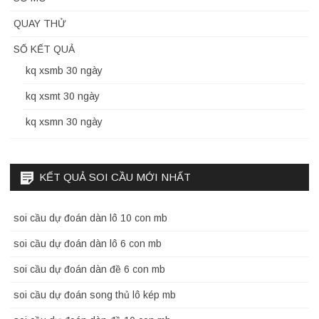
QUAY THỬ
SỐ KẾT QUẢ
kq xsmb 30 ngày
kq xsmt 30 ngày
kq xsmn 30 ngày
KẾT QUẢ SOI CẦU MỚI NHẤT
soi cầu dự đoán dàn lô 10 con mb
soi cầu dự đoán dàn lô 6 con mb
soi cầu dự đoán dàn đề 6 con mb
soi cầu dự đoán song thủ lô kép mb