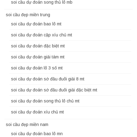
soi cầu dự đoán song thủ lô mb
soi cầu đẹp miền trung
soi cầu dự đoán bao lô mt
soi cầu dự đoán cặp xíu chủ mt
soi cầu dự đoán đặc biệt mt
soi cầu dự đoán giải tám mt
soi cầu dự đoán lô 3 số mt
soi cầu dự đoán sớ đầu đuôi giải 8 mt
soi cầu dự đoán sớ đầu đuôi giải đặc biệt mt
soi cầu dự đoán song thủ lô chủ mt
soi cầu dự đoán xíu chủ mt
soi cầu đẹp miền nam
soi cầu dự đoán bao lô mn