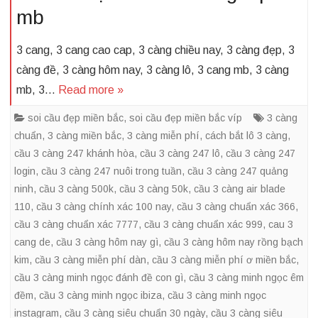
mb
3 cang, 3 cang cao cap, 3 càng chiều nay, 3 càng đẹp, 3
càng đề, 3 càng hôm nay, 3 càng lô, 3 cang mb, 3 càng
mb, 3…
Read more »
soi cầu đẹp miền bắc
,
soi cầu đẹp miền bắc víp
3 càng
chuẩn
,
3 càng miền bắc
,
3 càng miễn phí
,
cách bắt lô 3 càng
,
cầu 3 càng 247 khánh hòa
,
cầu 3 càng 247 lô
,
cầu 3 càng 247
login
,
cầu 3 càng 247 nuôi trong tuần
,
cầu 3 càng 247 quảng
ninh
,
cầu 3 càng 500k
,
cầu 3 càng 50k
,
cầu 3 càng air blade
110
,
cầu 3 càng chính xác 100 nay
,
cầu 3 càng chuẩn xác 366
,
cầu 3 càng chuẩn xác 7777
,
cầu 3 càng chuẩn xác 999
,
cau 3
cang de
,
cầu 3 càng hôm nay gì
,
cầu 3 càng hôm nay rồng bạch
kim
,
cầu 3 càng miễn phí dàn
,
cầu 3 càng miễn phí ơ miền bắc
,
cầu 3 càng minh ngọc đánh đề con gì
,
cầu 3 càng minh ngọc êm
đềm
,
cầu 3 càng minh ngọc ibiza
,
cầu 3 càng minh ngọc
instagram
,
cầu 3 càng siêu chuẩn 30 ngày
,
cầu 3 càng siêu