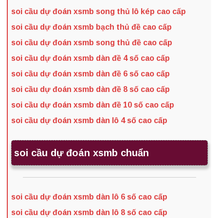
soi cầu dự đoán xsmb song thủ lô kép cao cấp
soi cầu dự đoán xsmb bạch thủ đề cao cấp
soi cầu dự đoán xsmb song thủ đề cao cấp
soi cầu dự đoán xsmb dàn đề 4 số cao cấp
soi cầu dự đoán xsmb dàn đề 6 số cao cấp
soi cầu dự đoán xsmb dàn đề 8 số cao cấp
soi cầu dự đoán xsmb dàn đề 10 số cao cấp
soi cầu dự đoán xsmb dàn lô 4 số cao cấp
soi cầu dự đoán xsmb chuẩn
soi cầu dự đoán xsmb dàn lô 6 số cao cấp
soi cầu dự đoán xsmb dàn lô 8 số cao cấp