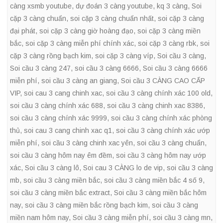
càng xsmb youtube
,
dự đoán 3 càng youtube
,
kq 3 càng
,
Soi
cặp 3 càng chuẩn
,
soi cặp 3 càng chuẩn nhất
,
soi cặp 3 càng
đại phát
,
soi cặp 3 càng giờ hoàng đạo
,
soi cặp 3 càng miền
bắc
,
soi cặp 3 càng miễn phí chính xác
,
soi cặp 3 càng rbk
,
soi
cặp 3 càng rồng bạch kim
,
soi cặp 3 càng víp
,
Soi cầu 3 càng
,
Soi cầu 3 càng 247
,
soi cầu 3 càng 6666
,
Soi cầu 3 càng 6666
miễn phí
,
soi cầu 3 càng an giang
,
Soi cầu 3 CÀNG CAO CẤP
VIP
,
soi cau 3 cang chinh xac
,
soi cầu 3 càng chính xác 100 old
,
soi cầu 3 càng chính xác 688
,
soi cầu 3 càng chinh xac 8386
,
soi cầu 3 càng chính xác 9999
,
soi cầu 3 càng chính xác phòng
thủ
,
soi cau 3 cang chinh xac q1
,
soi cầu 3 càng chính xác ướp
miễn phí
,
soi cầu 3 càng chinh xac yên
,
soi cầu 3 càng chuẩn
,
soi cầu 3 càng hôm nay êm đềm
,
soi cầu 3 càng hôm nay ướp
xác
,
Soi cầu 3 càng lô
,
Soi cau 3 CÀNG lo de vip
,
soi cầu 3 càng
mb
,
soi cầu 3 càng miền bắc
,
soi cầu 3 càng miền bắc 4 số 9
,
soi cầu 3 càng miền bắc extract
,
Soi cầu 3 càng miền bắc hôm
nay
,
soi cầu 3 càng miền bắc rồng bạch kim
,
soi cầu 3 càng
miền nam hôm nay
,
Soi cầu 3 càng miễn phí
,
soi cầu 3 càng mn
,