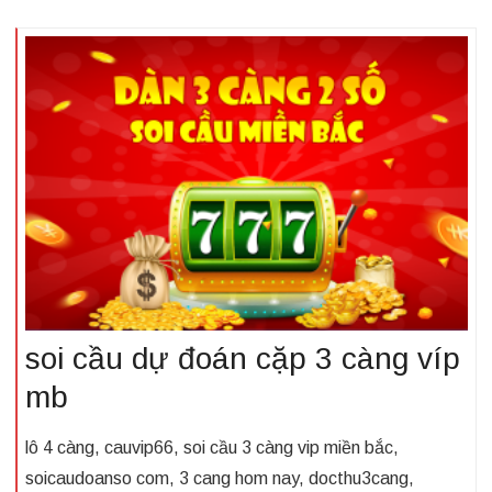
soi cầu dự đoán cặp 3 càng víp
mb
lô 4 càng, cauvip66, soi cầu 3 càng vip miền bắc,
soicaudoanso com, 3 cang hom nay, docthu3cang,