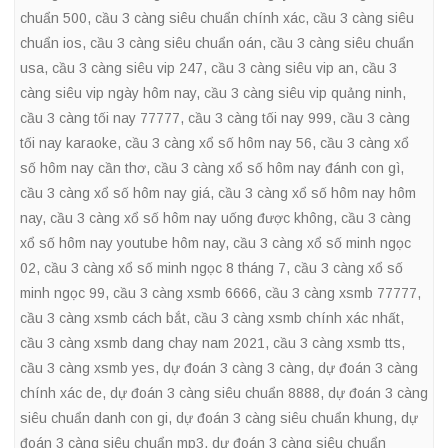
chuẩn 500
,
cầu 3 càng siêu chuẩn chính xác
,
cầu 3 càng siêu
chuẩn ios
,
cầu 3 càng siêu chuẩn oán
,
cầu 3 càng siêu chuẩn
usa
,
cầu 3 càng siêu vip 247
,
cầu 3 càng siêu vip an
,
cầu 3
càng siêu vip ngày hôm nay
,
cầu 3 càng siêu vip quảng ninh
,
cầu 3 càng tối nay 77777
,
cầu 3 càng tối nay 999
,
cầu 3 càng
tối nay karaoke
,
cầu 3 càng xổ số hôm nay 56
,
cầu 3 càng xổ
số hôm nay cần thơ
,
cầu 3 càng xổ số hôm nay đánh con gì
,
cầu 3 càng xổ số hôm nay giá
,
cầu 3 càng xổ số hôm nay hôm
nay
,
cầu 3 càng xổ số hôm nay uống được không
,
cầu 3 càng
xổ số hôm nay youtube hôm nay
,
cầu 3 càng xổ số minh ngọc
02
,
cầu 3 càng xổ số minh ngọc 8 tháng 7
,
cầu 3 càng xổ số
minh ngọc 99
,
cầu 3 càng xsmb 6666
,
cầu 3 càng xsmb 77777
,
cầu 3 càng xsmb cách bắt
,
cầu 3 càng xsmb chính xác nhất
,
cầu 3 càng xsmb dang chay nam 2021
,
cầu 3 càng xsmb tts
,
cầu 3 càng xsmb yes
,
dự đoán 3 càng 3 càng
,
dự đoán 3 càng
chính xác de
,
dự đoán 3 càng siêu chuẩn 8888
,
dự đoán 3 càng
siêu chuẩn danh con gi
,
dự đoán 3 càng siêu chuẩn khung
,
dự
đoán 3 càng siêu chuẩn mp3
,
dự đoán 3 càng siêu chuẩn