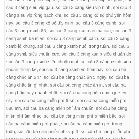
cầu 3 càng sieu vip gấu
,
soi cầu 3 càng sieu vip ninh
,
soi cầu 3
càng sieu vip rồng bạch kim
,
soi cầu 3 càng xổ số phú yên hôm
nay
,
soi cầu 3 càng xổ số tây ninh
,
soi cầu 3 càng xsmb
,
soi
cầu 3 càng xsmb 86
,
soi cau 3 cang xsmb ân ma cao
,
soi cau 3
cang xsmb ba mien
,
soi cầu 3 càng xsmb cách
,
soi cầu 3 cang
xsmb lô khung
,
soi cầu 3 càng xsmb nuôi trong tuần
,
soi cầu 3
càng xsmb siêu chuẩn cực
,
soi cầu 3 càng xsmb siêu chuẩn db
,
soi cầu 3 càng xsmb siêu chuẩn mpt
,
soi cầu 3 càng xsmb siêu
chuẩn thông kê
,
soi cầu 3 càng xsmb vn hôm nay
,
soi cầu ba
càng chắc ăn 247
,
soi cầu ba càng chắc ăn 5 ngày
,
soi cầu ba
càng chắc ăn gì nhất
,
soi cầu ba càng chắc ăn in
,
soi cầu ba
càng hôm nay nhanh nhất
,
soi cầu ba càng hôm nay o jersey
city
,
soi cầu ba càng miễn phí 6 số
,
soi cầu ba càng miễn phí
888 mn
,
soi cầu ba càng miễn phí âm chuẩn
,
soi cầu ba càng
miễn phí âm nhạc
,
soi cầu ba càng miễn phí ơ miền bắc
,
soi
cầu ba càng miễn phí phát
,
soi cầu ba càng miễn phí trong
tuần
,
soi cầu ba càng miễn phí víp 3
,
soi cầu ba càng miễn phí