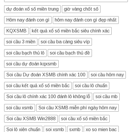
dự đoán xổ số miền trung
giờ vàng chốt số
Hôm nay đánh con gì
hôm nay đánh con gì đẹp nhất
KQXSMB
kết quả xổ số miền bắc siêu chính xác
soi cầu 3 miền
soi cầu ba càng siêu víp
soi cầu bạch thủ lô
soi cầu bạch thủ đề
soi cầu dự đoán kqxsmb
Soi cầu Dự đoán XSMB chính xác 100
soi cầu hôm nay
soi cầu kết quả xổ số miền bắc
soi cầu lô chuẩn
Soi cầu lô chính xác 100 đánh lô không lỗ
soi cầu mb
soi cầu xsmb
Soi cầu XSMB miễn phí ngày hôm nay
Soi cầu XSMB Win2888
soi cầu xổ số miền bắc
Soi lô xiên chuẩn
soi xsmb
sxmb
xo so mien bac