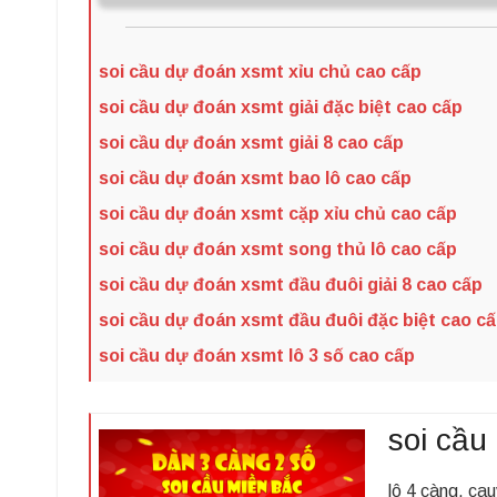
soi cầu dự đoán xsmt xỉu chủ cao cấp
soi cầu dự đoán xsmt giải đặc biệt cao cấp
soi cầu dự đoán xsmt giải 8 cao cấp
soi cầu dự đoán xsmt bao lô cao cấp
soi cầu dự đoán xsmt cặp xỉu chủ cao cấp
soi cầu dự đoán xsmt song thủ lô cao cấp
soi cầu dự đoán xsmt đầu đuôi giải 8 cao cấp
soi cầu dự đoán xsmt đầu đuôi đặc biệt cao c
soi cầu dự đoán xsmt lô 3 số cao cấp
soi cầu
lô 4 càng, ca