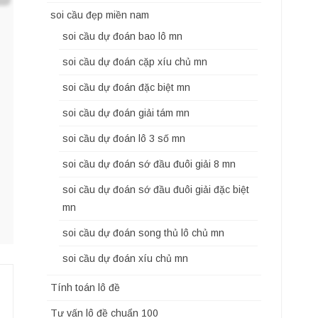
soi cầu đẹp miền nam
soi cầu dự đoán bao lô mn
soi cầu dự đoán cặp xíu chủ mn
soi cầu dự đoán đặc biệt mn
soi cầu dự đoán giải tám mn
soi cầu dự đoán lô 3 số mn
soi cầu dự đoán sớ đầu đuôi giải 8 mn
soi cầu dự đoán sớ đầu đuôi giải đặc biệt
mn
soi cầu dự đoán song thủ lô chủ mn
soi cầu dự đoán xíu chủ mn
Tính toán lô đề
Tư vấn lô đề chuẩn 100