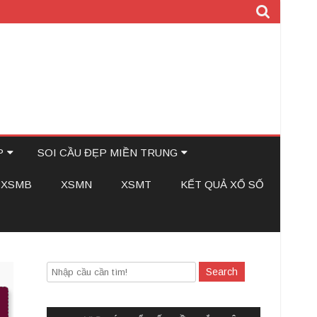
P
SOI CẦU ĐẸP MIỀN TRUNG
XSMB
XSMN
XSMT
KẾT QUẢ XỔ SỐ
SOI CẦU DỰ ĐOÁN BAO
LÔ MT
SOI CẦU DỰ ĐOÁN CẶP
XÍU CHỦ MT
Search
SOI CẦU DỰ ĐOÁN ĐẶC
BIỆT MT