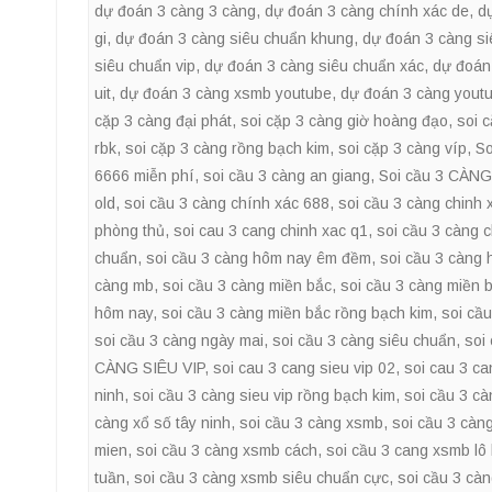
dự đoán 3 càng 3 càng
,
dự đoán 3 càng chính xác de
,
d
gi
,
dự đoán 3 càng siêu chuẩn khung
,
dự đoán 3 càng s
siêu chuẩn vip
,
dự đoán 3 càng siêu chuẩn xác
,
dự đoán
uit
,
dự đoán 3 càng xsmb youtube
,
dự đoán 3 càng yout
cặp 3 càng đại phát
,
soi cặp 3 càng giờ hoàng đạo
,
soi 
rbk
,
soi cặp 3 càng rồng bạch kim
,
soi cặp 3 càng víp
,
So
6666 miễn phí
,
soi cầu 3 càng an giang
,
Soi cầu 3 CÀN
old
,
soi cầu 3 càng chính xác 688
,
soi cầu 3 càng chinh 
phòng thủ
,
soi cau 3 cang chinh xac q1
,
soi cầu 3 càng 
chuẩn
,
soi cầu 3 càng hôm nay êm đềm
,
soi cầu 3 càng
càng mb
,
soi cầu 3 càng miền bắc
,
soi cầu 3 càng miền 
hôm nay
,
soi cầu 3 càng miền bắc rồng bạch kim
,
soi cầ
soi cầu 3 càng ngày mai
,
soi cầu 3 càng siêu chuẩn
,
soi
CÀNG SIÊU VIP
,
soi cau 3 cang sieu vip 02
,
soi cau 3 ca
ninh
,
soi cầu 3 càng sieu vip rồng bạch kim
,
soi cầu 3 cà
càng xổ số tây ninh
,
soi cầu 3 càng xsmb
,
soi cầu 3 càn
mien
,
soi cầu 3 càng xsmb cách
,
soi cầu 3 cang xsmb lô
tuần
,
soi cầu 3 càng xsmb siêu chuẩn cực
,
soi cầu 3 cà