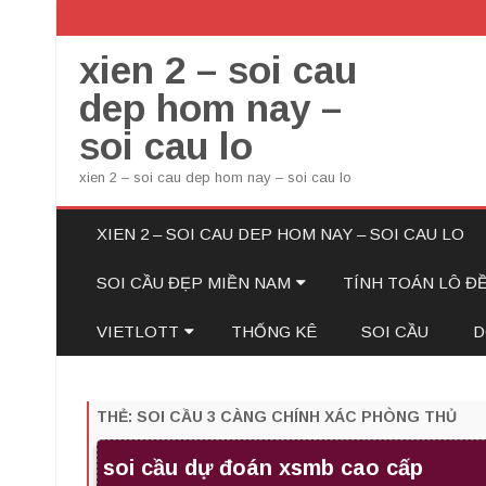
xien 2 – soi cau
dep hom nay –
soi cau lo
xien 2 – soi cau dep hom nay – soi cau lo
XIEN 2 – SOI CAU DEP HOM NAY – SOI CAU LO
SOI CẦU ĐẸP MIỀN NAM
TÍNH TOÁN LÔ Đ
VIETLOTT
THỐNG KÊ
SOI CẦU
D
SOI CẦU DỰ ĐOÁN BAO
LÔ MN
VIETLOTT HÔM NAY
SOI CẦU DỰ ĐOÁN CẶP
THẺ:
SOI CẦU 3 CÀNG CHÍNH XÁC PHÒNG THỦ
XỔ SỐ MEGA 6/45
XÍU CHỦ MN
soi cầu dự đoán xsmb cao cấp
XỔ SỐ MAX 3D