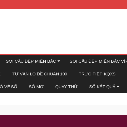
Skip
SOI CẦU ĐẸP MIỀN BẮC
SOI CẦU ĐẸP MIỀN BẮC VÍ
to
content
Ề
TƯ VẤN LÔ ĐỀ CHUẨN 100
TRỰC TIẾP KQXS
SOI CẦU DỰ ĐOÁN BẠCH
SOI CẦU DỰ ĐOÁN DÀN
THỦ LÔ 2 NHÁY VÍP MB
LÔ 6 CON MB
Ò VÉ SỐ
SỔ MƠ
QUAY THỬ
SỐ KẾT QUẢ
SOI CẦU DỰ ĐOÁN BA
SOI CẦU DỰ ĐOÁN DÀN
KQ XSMB 30 NGÀY
CÀNG VÍP MB
LÔ 8 CON MB
KQ XSMT 30 NGÀY
SOI CẦU DỰ ĐOÁN BẠCH
SOI CẦU DỰ ĐOÁN LÔ
THỦ ĐỀ MB
XIÊN 2 MB
KQ XSMN 30 NGÀY