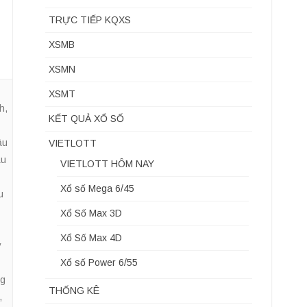
TRỰC TIẾP KQXS
XSMB
XSMN
XSMT
nh
,
KẾT QUẢ XỔ SỐ
ầu
VIETLOTT
ầu
VIETLOTT HÔM NAY
Xổ số Mega 6/45
u
Xổ Số Max 3D
Xổ Số Max 4D
y
Xổ số Power 6/55
ng
THỐNG KÊ
,