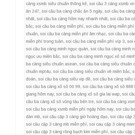
càng xsmb siêu chuẩn thông kê
,
soi cầu 3 càng xsmb vn
ăn 247
,
soi cầu ba càng chắc ăn 5 ngày
,
soi cầu ba càng
nhất
,
soi cầu ba càng hôm nay nhanh nhất
,
soi cầu ba c
bắc
,
soi cầu ba càng miễn phí
,
soi cầu ba càng miễn phí
chuẩn
,
soi cầu ba càng miễn phí âm nhạc
,
soi cầu ba cà
miễn phí trong tuần
,
soi cầu ba càng miễn phí víp 3
,
soi
soi cầu ba càng minh ngọc quán
,
soi cầu ba càng minh 
ngọc ưu miền bắc
,
soi cầu ba càng minh ngọc xổ số min
ba càng siêu chuẩn asean
,
soi cầu ba càng siêu chuẩn c
chuẩn mpt4u
,
soi cầu ba càng siêu chuẩn về miền bắc
,
s
đoán
,
soi cầu ba càng siêu vip đề
,
soi cầu ba càng siêu 
soi cầu ba càng xổ số 00 99
,
soi cầu ba càng xổ số 888
giang hôm nay
,
soi cầu ba càng xổ số gia lai wap
,
soi cầ
cầu ba càng xổ số vũng tàu bến tre
,
soi cầu ba càng xs
soi cầu ba càng xsmb miễn phí ngày hôm nay
,
soi cầu b
dàn mb
,
soi cầu cặp 3 càng giờ hoàng đạo
,
soi cầu cặp 
soi cầu cặp 3 càng mb miễn phí
,
soi cau cặp 3 càng mie
soi cầu cặp 3 càng rồng bạch kim miễn phí
,
soi cầu cặp 