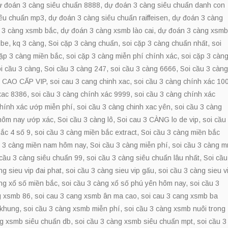
ự đoán 3 càng siêu chuẩn 8888
,
dự đoán 3 càng siêu chuẩn danh con
iêu chuẩn mp3
,
dự đoán 3 càng siêu chuẩn raiffeisen
,
dự đoán 3 càng
 3 càng xsmb bắc
,
dự đoán 3 càng xsmb lào cai
,
dự đoán 3 càng xsmb
ube
,
kq 3 càng
,
Soi cặp 3 càng chuẩn
,
soi cặp 3 càng chuẩn nhất
,
soi
cặp 3 càng miền bắc
,
soi cặp 3 càng miễn phí chính xác
,
soi cặp 3 càn
i cầu 3 càng
,
Soi cầu 3 càng 247
,
soi cầu 3 càng 6666
,
Soi cầu 3 càng
G CAO CẤP VIP
,
soi cau 3 cang chinh xac
,
soi cầu 3 càng chính xác 10
xac 8386
,
soi cầu 3 càng chính xác 9999
,
soi cầu 3 càng chính xác
chính xác ướp miễn phí
,
soi cầu 3 càng chinh xac yên
,
soi cầu 3 càng
 hôm nay ướp xác
,
Soi cầu 3 càng lô
,
Soi cau 3 CÀNG lo de vip
,
soi cầu
bắc 4 số 9
,
soi cầu 3 càng miền bắc extract
,
Soi cầu 3 càng miền bắc
u 3 càng miền nam hôm nay
,
Soi cầu 3 càng miễn phí
,
soi cầu 3 càng m
 cầu 3 càng siêu chuẩn 99
,
soi cầu 3 càng siêu chuẩn lâu nhất
,
Soi cầu
ng sieu vip đai phat
,
soi cầu 3 càng sieu vip gấu
,
soi cầu 3 càng sieu v
ng xổ số miền bắc
,
soi cầu 3 càng xổ số phú yên hôm nay
,
soi cầu 3
g xsmb 86
,
soi cau 3 cang xsmb ân ma cao
,
soi cau 3 cang xsmb ba
 khung
,
soi cầu 3 càng xsmb miễn phí
,
soi cầu 3 càng xsmb nuôi trong
ng xsmb siêu chuẩn db
,
soi cầu 3 càng xsmb siêu chuẩn mpt
,
soi cầu 3