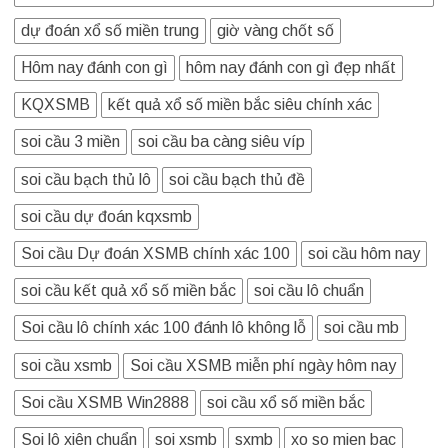
dự đoán xổ số miền trung
giờ vàng chốt số
Hôm nay đánh con gì
hôm nay đánh con gì đẹp nhất
KQXSMB
kết quả xổ số miền bắc siêu chính xác
soi cầu 3 miền
soi cầu ba càng siêu víp
soi cầu bạch thủ lô
soi cầu bạch thủ đề
soi cầu dự đoán kqxsmb
Soi cầu Dự đoán XSMB chính xác 100
soi cầu hôm nay
soi cầu kết quả xổ số miền bắc
soi cầu lô chuẩn
Soi cầu lô chính xác 100 đánh lô không lỗ
soi cầu mb
soi cầu xsmb
Soi cầu XSMB miễn phí ngày hôm nay
Soi cầu XSMB Win2888
soi cầu xổ số miền bắc
Soi lô xiên chuẩn
soi xsmb
sxmb
xo so mien bac