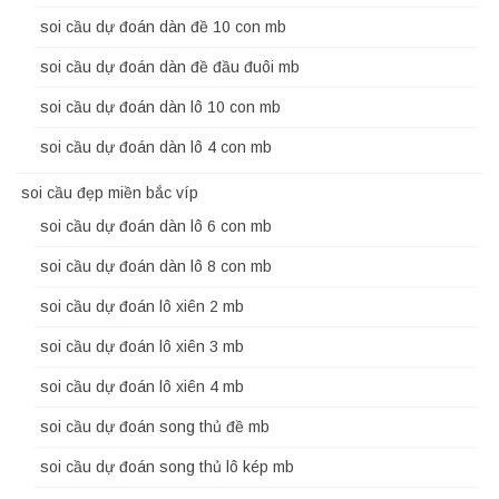
soi cầu dự đoán dàn đề 10 con mb
soi cầu dự đoán dàn đề đầu đuôi mb
soi cầu dự đoán dàn lô 10 con mb
soi cầu dự đoán dàn lô 4 con mb
soi cầu đẹp miền bắc víp
soi cầu dự đoán dàn lô 6 con mb
soi cầu dự đoán dàn lô 8 con mb
soi cầu dự đoán lô xiên 2 mb
soi cầu dự đoán lô xiên 3 mb
soi cầu dự đoán lô xiên 4 mb
soi cầu dự đoán song thủ đề mb
soi cầu dự đoán song thủ lô kép mb