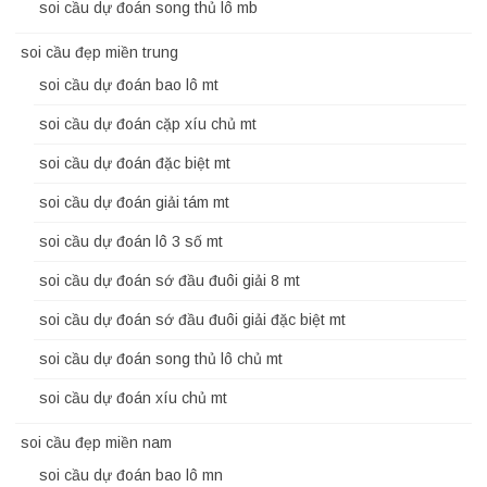
soi cầu dự đoán song thủ lô mb
soi cầu đẹp miền trung
soi cầu dự đoán bao lô mt
soi cầu dự đoán cặp xíu chủ mt
soi cầu dự đoán đặc biệt mt
soi cầu dự đoán giải tám mt
soi cầu dự đoán lô 3 số mt
soi cầu dự đoán sớ đầu đuôi giải 8 mt
soi cầu dự đoán sớ đầu đuôi giải đặc biệt mt
soi cầu dự đoán song thủ lô chủ mt
soi cầu dự đoán xíu chủ mt
soi cầu đẹp miền nam
soi cầu dự đoán bao lô mn