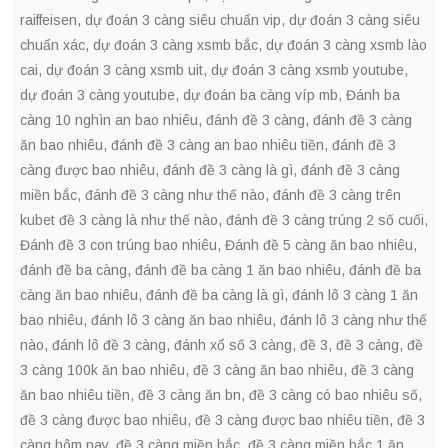
raiffeisen
,
dự đoán 3 càng siêu chuẩn vip
,
dự đoán 3 càng siêu
chuẩn xác
,
dự đoán 3 càng xsmb bắc
,
dự đoán 3 càng xsmb lào
cai
,
dự đoán 3 càng xsmb uit
,
dự đoán 3 càng xsmb youtube
,
dự đoán 3 càng youtube
,
dự đoán ba càng víp mb
,
Đánh ba
càng 10 nghìn an bao nhiêu
,
đánh đề 3 càng
,
đánh đề 3 càng
ăn bao nhiêu
,
đánh đề 3 càng an bao nhiêu tiền
,
đánh đề 3
càng được bao nhiêu
,
đánh đề 3 càng là gì
,
đánh đề 3 càng
miền bắc
,
đánh đề 3 càng như thế nào
,
đánh đề 3 càng trên
kubet đề 3 càng là như thế nào
,
đánh đề 3 càng trúng 2 số cuối
,
Đánh đề 3 con trúng bao nhiêu
,
Đánh đề 5 càng ăn bao nhiêu
,
đánh đề ba càng
,
đánh đề ba càng 1 ăn bao nhiêu
,
đánh đề ba
càng ăn bao nhiêu
,
đánh đề ba càng là gì
,
đánh lô 3 càng 1 ăn
bao nhiêu
,
đánh lô 3 càng ăn bao nhiêu
,
đánh lô 3 càng như thế
nào
,
đánh lô đề 3 càng
,
đánh xổ số 3 càng
,
đề 3
,
đề 3 càng
,
đề
3 càng 100k ăn bao nhiêu
,
đề 3 càng ăn bao nhiêu
,
đề 3 càng
ăn bao nhiêu tiền
,
đề 3 càng ăn bn
,
đề 3 càng có bao nhiêu số
,
đề 3 càng được bao nhiêu
,
đề 3 càng được bao nhiêu tiền
,
đề 3
càng hôm nay
,
đề 3 càng miền bắc
,
đề 3 càng miền bắc 1 ăn