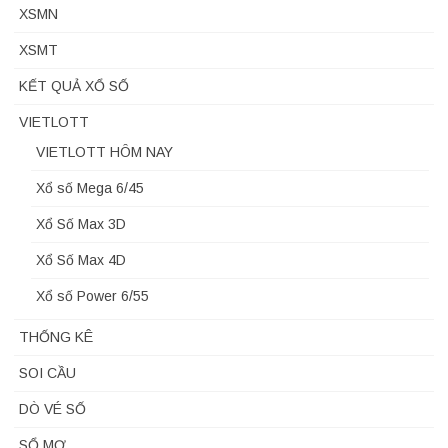
XSMN
XSMT
KẾT QUẢ XỔ SỐ
VIETLOTT
VIETLOTT HÔM NAY
Xổ số Mega 6/45
Xổ Số Max 3D
Xổ Số Max 4D
Xổ số Power 6/55
THỐNG KÊ
SOI CẦU
DÒ VÉ SỐ
SỔ MƠ