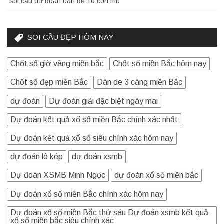
soi cầu dự đoán dàn đề 10 con mb
SOI CẦU ĐẸP HÔM NAY
Chốt số giờ vàng miền bắc
Chốt số miền Bắc hôm nay
Chốt số đẹp miền Bắc
Dàn de 3 càng miền Bắc
dự đoán
Dự đoán giải đặc biệt ngày mai
Dự đoán kết quả xổ số miền Bắc chính xác nhất
Dự đoán kết quả xổ số siêu chính xác hôm nay
dự đoán lô kép
dự đoán xsmb
Dự đoán XSMB Minh Ngọc
dự đoán xổ số miền bắc
Dự đoán xổ số miền Bắc chính xác hôm nay
Dự đoán xổ số miền Bắc thứ sáu Dự đoán xsmb kết quả
xổ số miền bắc siêu chính xác