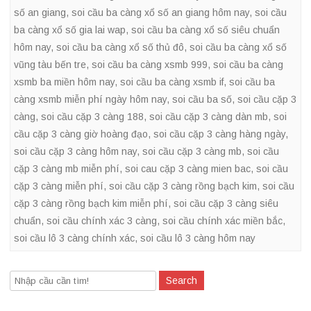
số an giang
,
soi cầu ba càng xổ số an giang hôm nay
,
soi cầu
ba càng xổ số gia lai wap
,
soi cầu ba càng xổ số siêu chuẩn
hôm nay
,
soi cầu ba càng xổ số thủ đô
,
soi cầu ba càng xổ số
vũng tàu bến tre
,
soi cầu ba càng xsmb 999
,
soi cầu ba càng
xsmb ba miền hôm nay
,
soi cầu ba càng xsmb if
,
soi cầu ba
càng xsmb miễn phí ngày hôm nay
,
soi cầu ba số
,
soi cầu cặp 3
càng
,
soi cầu cặp 3 càng 188
,
soi cầu cặp 3 càng dàn mb
,
soi
cầu cặp 3 càng giờ hoàng đạo
,
soi cầu cặp 3 càng hàng ngày
,
soi cầu cặp 3 càng hôm nay
,
soi cầu cặp 3 càng mb
,
soi cầu
cặp 3 càng mb miễn phí
,
soi cau cặp 3 càng mien bac
,
soi cầu
cặp 3 càng miễn phí
,
soi cầu cặp 3 càng rồng bạch kim
,
soi cầu
cặp 3 càng rồng bạch kim miễn phí
,
soi cầu cặp 3 càng siêu
chuẩn
,
soi cầu chính xác 3 càng
,
soi cầu chính xác miền bắc
,
soi cầu lô 3 càng chính xác
,
soi cầu lô 3 càng hôm nay
Search