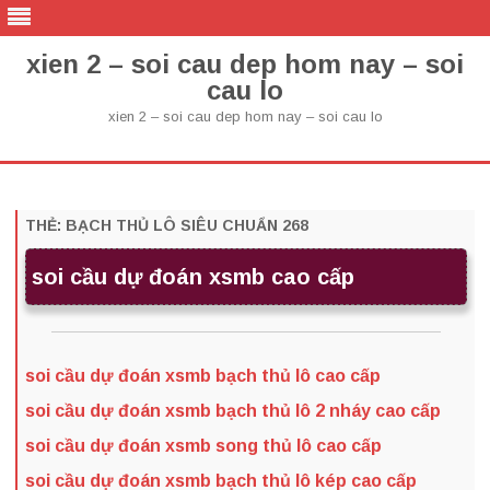
xien 2 – soi cau dep hom nay – soi
cau lo
xien 2 – soi cau dep hom nay – soi cau lo
Skip
to
content
THẺ:
BẠCH THỦ LÔ SIÊU CHUẨN 268
soi cầu dự đoán xsmb cao cấp
soi cầu dự đoán xsmb bạch thủ lô cao cấp
soi cầu dự đoán xsmb bạch thủ lô 2 nháy cao cấp
soi cầu dự đoán xsmb song thủ lô cao cấp
soi cầu dự đoán xsmb bạch thủ lô kép cao cấp