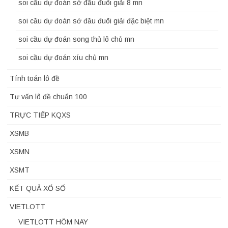
soi cầu dự đoán sớ đầu đuôi giải 8 mn
soi cầu dự đoán sớ đầu đuôi giải đặc biệt mn
soi cầu dự đoán song thủ lô chủ mn
soi cầu dự đoán xíu chủ mn
Tính toán lô đề
Tư vấn lô đề chuẩn 100
TRỰC TIẾP KQXS
XSMB
XSMN
XSMT
KẾT QUẢ XỔ SỐ
VIETLOTT
VIETLOTT HÔM NAY