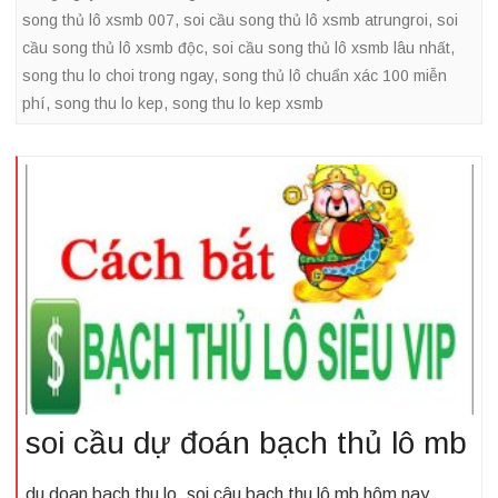
song thủ lô xsmb 007
,
soi cầu song thủ lô xsmb atrungroi
,
soi
cầu song thủ lô xsmb độc
,
soi cầu song thủ lô xsmb lâu nhất
,
song thu lo choi trong ngay
,
song thủ lô chuẩn xác 100 miễn
phí
,
song thu lo kep
,
song thu lo kep xsmb
soi cầu dự đoán bạch thủ lô mb
du doan bach thu lo, soi câu bach thu lô mb hôm nay,