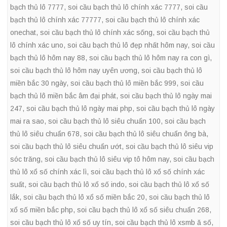
bạch thủ lô 7777
,
soi cầu bạch thủ lô chính xác 7777
,
soi cầu
bạch thủ lô chính xác 77777
,
soi cầu bạch thủ lô chính xác
onechat
,
soi cầu bạch thủ lô chính xác sống
,
soi cầu bạch thủ
lô chính xác uno
,
soi cầu bạch thủ lô đẹp nhất hôm nay
,
soi cầu
bạch thủ lô hôm nay 88
,
soi cầu bạch thủ lô hôm nay ra con gì
,
soi cầu bạch thủ lô hôm nay uyên ương
,
soi cầu bạch thủ lô
miền bắc 30 ngày
,
soi cầu bạch thủ lô miền bắc 999
,
soi cầu
bạch thủ lô miền bắc âm đại phát
,
soi cầu bạch thủ lô ngày mai
247
,
soi cầu bạch thủ lô ngày mai php
,
soi cầu bạch thủ lô ngày
mai ra sao
,
soi cầu bạch thủ lô siêu chuẩn 100
,
soi cầu bạch
thủ lô siêu chuẩn 678
,
soi cầu bạch thủ lô siêu chuẩn ông bà
,
soi cầu bạch thủ lô siêu chuẩn ướt
,
soi cầu bạch thủ lô siêu vip
sóc trăng
,
soi cầu bạch thủ lô siêu vip tô hôm nay
,
soi cầu bạch
thủ lô xổ số chính xác lì
,
soi cầu bạch thủ lô xổ số chính xác
suất
,
soi cầu bạch thủ lô xổ số indo
,
soi cầu bạch thủ lô xổ số
lắk
,
soi cầu bạch thủ lô xổ số miền bắc 20
,
soi cầu bạch thủ lô
xổ số miền bắc php
,
soi cầu bạch thủ lô xổ số siêu chuẩn 268
,
soi cầu bạch thủ lô xổ số uy tín
,
soi cầu bạch thủ lô xsmb ă số
,