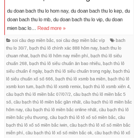
du doan bach thu lo hom nay, du doan bach thu lo kep, du
doan bach thu lo mb, du doan bach thu lo vip, du doan
mien bac lo…
Read more »
soi cầu đẹp miền bắc
,
soi cầu đẹp miền bắc víp
bach
thu lo 30/7
,
bạch thủ lô chính xác 888 hôm nay
,
bach thu lo
chuan nhat
,
bạch thủ lô hôm nay miễn phí
,
bạch thủ lô siêu
chuẩn 268
,
bạch thủ lô siêu chuẩn ăn bao nhiêu
,
bạch thủ lô
siêu chuẩn ê ngày
,
bạch thủ lô siêu chuẩn trong ngày
,
bạch thủ
lô siêu chuẩn xổ số 666
,
bạch thủ lô xsmb ba miền
,
bạch thủ lô
xsmb kon tum
,
bạch thủ lô xsmb remix
,
bạch thủ lô xsmb xiên 4
,
cầu bạch thủ lô miền bắc 07/07/2
,
cầu bạch thủ lô miền bắc 5
số
,
cầu bạch thủ lô miền bắc gần nhất
,
cầu bạch thủ lô miền bắc
hôm nay
,
cầu bạch thủ lô miền bắc online nhất
,
cầu bạch thủ lô
miền bắc yêu thương
,
cầu bạch thủ lô tô xổ số miền bắc
,
cầu
bạch thủ lô xổ số miền bắc iwin
,
cầu bạch thủ lô xổ số miền bắc
miễn phí
,
cầu bạch thủ lô xổ số miền bắc ok
,
cầu bạch thủ lô xổ