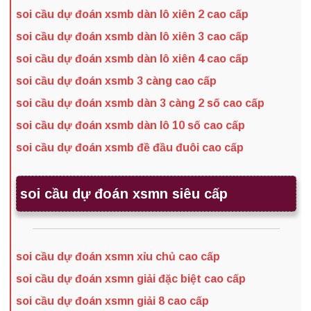
soi cầu dự đoán xsmb dàn lô xiên 2 cao cấp
soi cầu dự đoán xsmb dàn lô xiên 3 cao cấp
soi cầu dự đoán xsmb dàn lô xiên 4 cao cấp
soi cầu dự đoán xsmb 3 càng cao cấp
soi cầu dự đoán xsmb dàn 3 càng 2 số cao cấp
soi cầu dự đoán xsmb dàn lô 10 số cao cấp
soi cầu dự đoán xsmb đề đầu đuôi cao cấp
soi cầu dự đoán xsmn siêu cấp
soi cầu dự đoán xsmn xỉu chủ cao cấp
soi cầu dự đoán xsmn giải đặc biệt cao cấp
soi cầu dự đoán xsmn giải 8 cao cấp