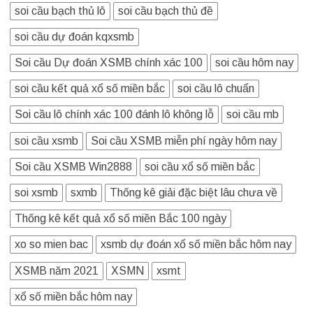
soi cầu bạch thủ lô
soi cầu bạch thủ đề
soi cầu dự đoán kqxsmb
Soi cầu Dự đoán XSMB chính xác 100
soi cầu hôm nay
soi cầu kết quả xổ số miền bắc
soi cầu lô chuẩn
Soi cầu lô chính xác 100 đánh lô không lỗ
soi cầu mb
soi cầu xsmb
Soi cầu XSMB miễn phí ngày hôm nay
Soi cầu XSMB Win2888
soi cầu xổ số miền bắc
soi xsmb
sxmb
Thống kê giải đặc biệt lâu chưa về
Thống kê kết quả xổ số miền Bắc 100 ngày
xo so mien bac
xsmb dự đoán xổ số miền bắc hôm nay
XSMB năm 2021
XSMN
xsmt
xổ số miền bắc hôm nay