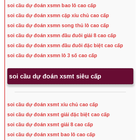
soi cầu dự đoán xsmn bao lô cao cấp
soi cầu dự đoán xsmn cặp xỉu chủ cao cấp
soi cầu dự đoán xsmn song thủ lô cao cấp
soi cầu dự đoán xsmn đầu đuôi giải 8 cao cấp
soi cầu dự đoán xsmn đầu đuôi đặc biệt cao cấp
soi cầu dự đoán xsmn lô 3 số cao cấp
soi cầu dự đoán xsmt siêu cấp
soi cầu dự đoán xsmt xỉu chủ cao cấp
soi cầu dự đoán xsmt giải đặc biệt cao cấp
soi cầu dự đoán xsmt giải 8 cao cấp
soi cầu dự đoán xsmt bao lô cao cấp