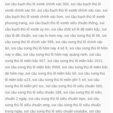
soi cầu bạch thủ lô xsmb chính xác 300
,
soi cầu bạch thủ lô
xsmb chính xác 50
,
soi cầu bạch thủ lô xsmb chính xác cao
,
soi
cầu bạch thủ lô xsmb chính xác hơn
,
soi cầu bạch thủ lô xsmb
phương trang
,
soi cầu bạch thủ lô xsmb siêu chuẩn thông
,
soi
cầu bạch thủ lô xsmb uy tín
,
soi cầu chốt số lô đề miền bắc
,
soi
cầu lô đề chuẩn
,
soi cau lo hom nay
,
soi cầu song thủ lô 08
,
soi
cầu song thủ lô chính xác 999
,
soi cầu song thủ lô chính xác
ăn
,
soi cầu song thủ lô hôm nay 4 số 9
,
soi cầu song thủ lô hôm
nay ơ đâu
,
soi cầu song thủ lô hôm nay quảng ninh
,
soi cầu
song thủ lô miền bắc 007
,
soi cầu song thủ lô miền bắc 2021
,
soi cầu song thủ lô miền bắc 9999
,
soi cầu song thủ lô miền bắc
de hôm nay
,
soi cầu song thủ lô miền bắc kê
,
soi cầu song thủ
lô miền bắc u23
,
soi cầu song thủ lô miễn phí 5 số
,
soi cầu
song thủ lô miễn phí ios
,
soi cầu song thủ lô siêu chuẩn 000
,
soi cầu song thủ lô siêu chuẩn 188
,
soi cầu song thủ lô siêu
chuẩn 2 ngày
,
soi cầu song thủ lô siêu chuẩn mpo
,
soi cầu
song thủ lô siêu chuẩn omg
,
soi cầu song thủ lô siêu chuẩn
trong ngày
,
soi cầu song thủ lô siêu chuẩn youtube
,
soi cầu