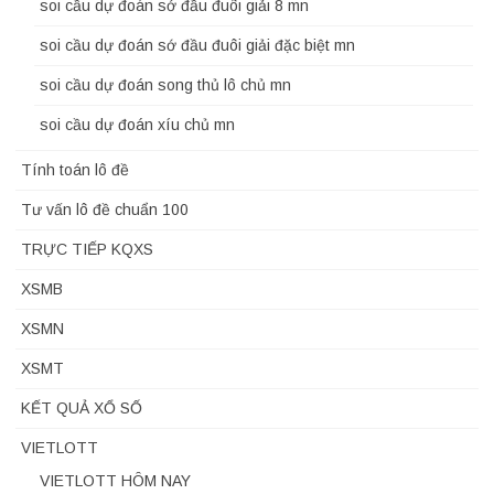
soi cầu dự đoán sớ đầu đuôi giải 8 mn
soi cầu dự đoán sớ đầu đuôi giải đặc biệt mn
soi cầu dự đoán song thủ lô chủ mn
soi cầu dự đoán xíu chủ mn
Tính toán lô đề
Tư vấn lô đề chuẩn 100
TRỰC TIẾP KQXS
XSMB
XSMN
XSMT
KẾT QUẢ XỔ SỐ
VIETLOTT
VIETLOTT HÔM NAY