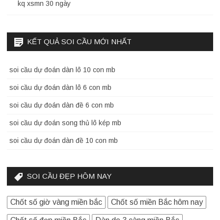
kq xsmn 30 ngày
KẾT QUẢ SOI CẦU MỚI NHẤT
soi cầu dự đoán dàn lô 10 con mb
soi cầu dự đoán dàn lô 6 con mb
soi cầu dự đoán dàn đề 6 con mb
soi cầu dự đoán song thủ lô kép mb
soi cầu dự đoán dàn đề 10 con mb
SOI CẦU ĐẸP HÔM NAY
Chốt số giờ vàng miền bắc
Chốt số miền Bắc hôm nay