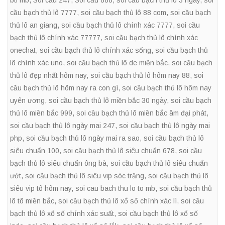
btl mb
,
Soi cầu 247
,
Soi cầu 888
,
soi cầu bạch thủ lô 3 ngày
,
soi
cầu bạch thủ lô 7777
,
soi cầu bạch thủ lô 88 com
,
soi cầu bạch
thủ lô an giang
,
soi cầu bạch thủ lô chính xác 7777
,
soi cầu
bạch thủ lô chính xác 77777
,
soi cầu bạch thủ lô chính xác
onechat
,
soi cầu bạch thủ lô chính xác sống
,
soi cầu bạch thủ
lô chính xác uno
,
soi cầu bạch thủ lô de miền bắc
,
soi cầu bạch
thủ lô đẹp nhất hôm nay
,
soi cầu bạch thủ lô hôm nay 88
,
soi
cầu bạch thủ lô hôm nay ra con gì
,
soi cầu bạch thủ lô hôm nay
uyên ương
,
soi cầu bạch thủ lô miền bắc 30 ngày
,
soi cầu bạch
thủ lô miền bắc 999
,
soi cầu bạch thủ lô miền bắc âm đại phát
,
soi cầu bạch thủ lô ngày mai 247
,
soi cầu bạch thủ lô ngày mai
php
,
soi cầu bạch thủ lô ngày mai ra sao
,
soi cầu bạch thủ lô
siêu chuẩn 100
,
soi cầu bạch thủ lô siêu chuẩn 678
,
soi cầu
bạch thủ lô siêu chuẩn ông bà
,
soi cầu bạch thủ lô siêu chuẩn
ướt
,
soi cầu bạch thủ lô siêu vip sóc trăng
,
soi cầu bạch thủ lô
siêu vip tô hôm nay
,
soi cau bach thu lo to mb
,
soi cầu bạch thủ
lô tô miền bắc
,
soi cầu bạch thủ lô xổ số chính xác lì
,
soi cầu
bạch thủ lô xổ số chính xác suất
,
soi cầu bạch thủ lô xổ số