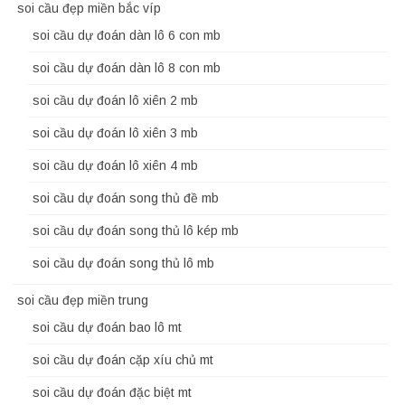
soi cầu đẹp miền bắc víp
soi cầu dự đoán dàn lô 6 con mb
soi cầu dự đoán dàn lô 8 con mb
soi cầu dự đoán lô xiên 2 mb
soi cầu dự đoán lô xiên 3 mb
soi cầu dự đoán lô xiên 4 mb
soi cầu dự đoán song thủ đề mb
soi cầu dự đoán song thủ lô kép mb
soi cầu dự đoán song thủ lô mb
soi cầu đẹp miền trung
soi cầu dự đoán bao lô mt
soi cầu dự đoán cặp xíu chủ mt
soi cầu dự đoán đặc biệt mt