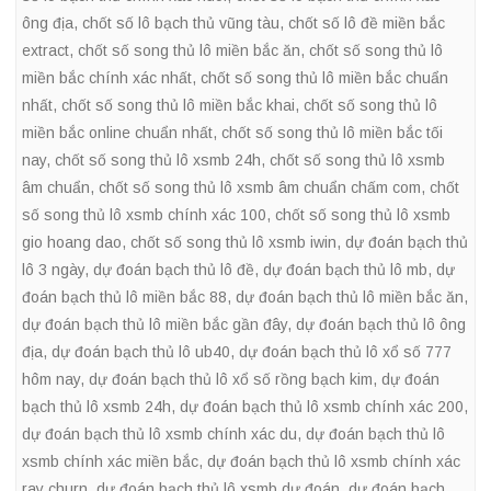
ông địa
,
chốt số lô bạch thủ vũng tàu
,
chốt số lô đề miền bắc
extract
,
chốt số song thủ lô miền bắc ăn
,
chốt số song thủ lô
miền bắc chính xác nhất
,
chốt số song thủ lô miền bắc chuẩn
nhất
,
chốt số song thủ lô miền bắc khai
,
chốt số song thủ lô
miền bắc online chuẩn nhất
,
chốt số song thủ lô miền bắc tối
nay
,
chốt số song thủ lô xsmb 24h
,
chốt số song thủ lô xsmb
âm chuẩn
,
chốt số song thủ lô xsmb âm chuẩn chấm com
,
chốt
số song thủ lô xsmb chính xác 100
,
chốt số song thủ lô xsmb
gio hoang dao
,
chốt số song thủ lô xsmb iwin
,
dự đoán bạch thủ
lô 3 ngày
,
dự đoán bạch thủ lô đề
,
dự đoán bạch thủ lô mb
,
dự
đoán bạch thủ lô miền bắc 88
,
dự đoán bạch thủ lô miền bắc ăn
,
dự đoán bạch thủ lô miền bắc gần đây
,
dự đoán bạch thủ lô ông
địa
,
dự đoán bạch thủ lô ub40
,
dự đoán bạch thủ lô xổ số 777
hôm nay
,
dự đoán bạch thủ lô xổ số rồng bạch kim
,
dự đoán
bạch thủ lô xsmb 24h
,
dự đoán bạch thủ lô xsmb chính xác 200
,
dự đoán bạch thủ lô xsmb chính xác du
,
dự đoán bạch thủ lô
xsmb chính xác miền bắc
,
dự đoán bạch thủ lô xsmb chính xác
ray churn
,
dự đoán bạch thủ lô xsmb dự đoán
,
dự đoán bạch