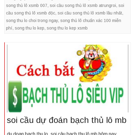
song thủ lô xsmb 007
,
soi cầu song thủ lô xsmb atrungroi
,
soi
cầu song thủ lô xsmb độc
,
soi cầu song thủ lô xsmb lâu nhất
,
song thu lo choi trong ngay
,
song thủ lô chuẩn xác 100 miễn
phí
,
song thu lo kep
,
song thu lo kep xsmb
soi cầu dự đoán bạch thủ lô mb
du doan bach thu lo, soi câu bach thu lô mb hôm nay,