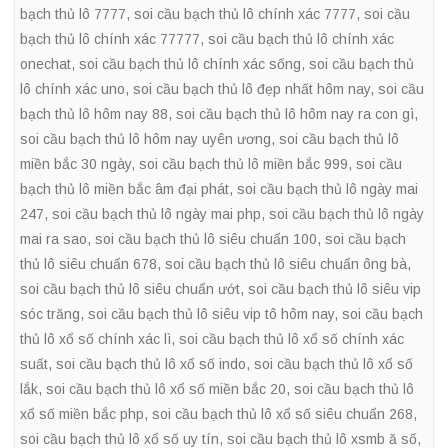
bạch thủ lô 7777
,
soi cầu bạch thủ lô chính xác 7777
,
soi cầu
bạch thủ lô chính xác 77777
,
soi cầu bạch thủ lô chính xác
onechat
,
soi cầu bạch thủ lô chính xác sống
,
soi cầu bạch thủ
lô chính xác uno
,
soi cầu bạch thủ lô đẹp nhất hôm nay
,
soi cầu
bạch thủ lô hôm nay 88
,
soi cầu bạch thủ lô hôm nay ra con gì
,
soi cầu bạch thủ lô hôm nay uyên ương
,
soi cầu bạch thủ lô
miền bắc 30 ngày
,
soi cầu bạch thủ lô miền bắc 999
,
soi cầu
bạch thủ lô miền bắc âm đại phát
,
soi cầu bạch thủ lô ngày mai
247
,
soi cầu bạch thủ lô ngày mai php
,
soi cầu bạch thủ lô ngày
mai ra sao
,
soi cầu bạch thủ lô siêu chuẩn 100
,
soi cầu bạch
thủ lô siêu chuẩn 678
,
soi cầu bạch thủ lô siêu chuẩn ông bà
,
soi cầu bạch thủ lô siêu chuẩn ướt
,
soi cầu bạch thủ lô siêu vip
sóc trăng
,
soi cầu bạch thủ lô siêu vip tô hôm nay
,
soi cầu bạch
thủ lô xổ số chính xác lì
,
soi cầu bạch thủ lô xổ số chính xác
suất
,
soi cầu bạch thủ lô xổ số indo
,
soi cầu bạch thủ lô xổ số
lắk
,
soi cầu bạch thủ lô xổ số miền bắc 20
,
soi cầu bạch thủ lô
xổ số miền bắc php
,
soi cầu bạch thủ lô xổ số siêu chuẩn 268
,
soi cầu bạch thủ lô xổ số uy tín
,
soi cầu bạch thủ lô xsmb ă số
,