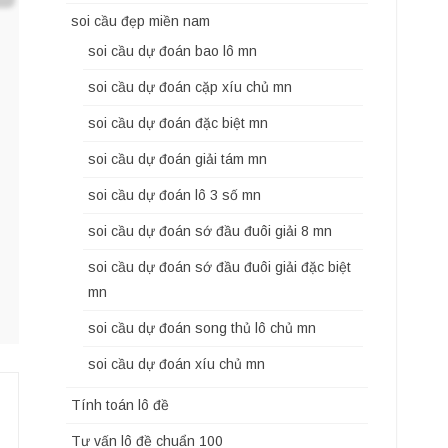
soi cầu đẹp miền nam
soi cầu dự đoán bao lô mn
soi cầu dự đoán cặp xíu chủ mn
soi cầu dự đoán đặc biệt mn
soi cầu dự đoán giải tám mn
soi cầu dự đoán lô 3 số mn
soi cầu dự đoán sớ đầu đuôi giải 8 mn
soi cầu dự đoán sớ đầu đuôi giải đặc biệt
mn
soi cầu dự đoán song thủ lô chủ mn
soi cầu dự đoán xíu chủ mn
Tính toán lô đề
Tư vấn lô đề chuẩn 100