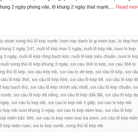
khung 2 ngày phong vân, lô khung 2 ngày that mạnh,…
Read mor
dự đoán song thủ lô kép xsmb
,
hom nay danh lo gi mien bac
,
lo dep ho
 khung 2 ngày 247
,
nuôi lô kép max 5 ngày
,
nuôi lô kép mb
,
nuoi lo kep
ng 3 ngày
,
nuôi lô kép rồng bạch kim
,
nuôi lô kép siêu chuẩn
,
nuoi lo ke
,
nuôi song thủ lô kép khung 3 ngày
,
soi cau 366 lo kep
,
soi cau 366 lo
ng thủ lô kép
,
soi cầu kép mb
,
soi cau lo de kep
,
soi cầu lô kép
,
soi cầ
 cầu lô kép 366
,
soi cầu lô kép 666
,
soi cầu lô kép 88
,
soi cầu lô kép 8
lô kép bạch thủ
,
soi cầu lô kép chính xác nhất
,
soi cầu lô kép chuẩn
,
so
n xsmb
,
soi cầu lô kép đà nẵng
,
soi cầu lô kép đắk lắk
,
soi cầu lô kép đ
 ngày
,
soi cau lo kep mb
,
soi cau lo kep mb 3 giây
,
soi cau lo kép mb
lo kep mb nuoi khung 3 ngay
,
soi cau lo kep mien bac
,
soi cầu lô kép
 kép miền bắc 366
,
soi cau lo kep mien bac ba mien
,
soi cầu lô kép miề
lô kép miền nam
,
soi lo kep xsmb
,
song thủ lô kép mb