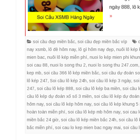
ngày 888, lô 
»
soi cầu đẹp miền bắc
,
soi cầu đẹp miền bắc víp
nay xsmb
,
lô đề hôm nay
,
lô gì hôm nay đẹp
,
nuôi lô kép
mien bac
,
nuôi lô kép miễn phí
,
nuoi lo kép mien phi khu
soi cau 88
,
nuoi lo song thu 2
,
nuoi lo song thu 247.com
kep mb
,
soi cầu 366 lô kép miền bắc
,
soi cầu dự đoán so
lô kép 247
,
Soi cầu lô kép 24h
,
soi cầu lô kép 3 ngày
,
soi
247
,
soi cầu lô kép 888
,
soi cầu lô kép ba miền
,
soi cầu 
cầu lô kép dự đoán xổ số 3 miền
,
soi cầu lô kép dự đoá
hôm nay
,
soi cầu lô kép hôm nay
,
soi cầu lô kép khung 5
hoàn toàn miễn phí
,
soi cầu lô kép mb hôm nay
,
soi cau 
miền bắc 24 giờ
,
soi cầu lô kép miền bắc 24h
,
soi cầu lô
bắc miễn phí
,
soi cau lo kep mien bac ngay mai
,
soi cầu 