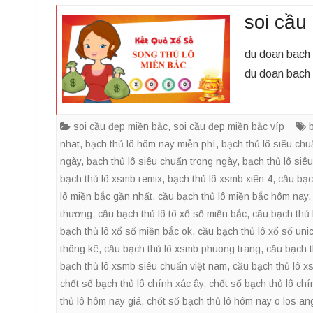
soi cầu
du doan bach 
du doan bach 
soi cầu đẹp miền bắc
,
soi cầu đẹp miền bắc víp
nhat
,
bạch thủ lô hôm nay miễn phí
,
bạch thủ lô siêu ch
ngày
,
bạch thủ lô siêu chuẩn trong ngày
,
bạch thủ lô siê
bạch thủ lô xsmb remix
,
bạch thủ lô xsmb xiên 4
,
cầu bạc
lô miền bắc gần nhất
,
cầu bạch thủ lô miền bắc hôm nay
thương
,
cầu bạch thủ lô tô xổ số miền bắc
,
cầu bạch thủ 
bạch thủ lô xổ số miền bắc ok
,
cầu bạch thủ lô xổ số un
thông kê
,
cầu bạch thủ lô xsmb phuong trang
,
cầu bạch 
bạch thủ lô xsmb siêu chuẩn việt nam
,
cầu bạch thủ lô x
chốt số bạch thủ lô chính xác ây
,
chốt số bạch thủ lô ch
thủ lô hôm nay giá
,
chốt số bạch thủ lô hôm nay o los an