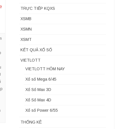
e
TRỰC TIẾP KQXS
XSMB
XSMN
m
XSMT
KẾT QUẢ XỔ SỐ
p
VIETLOTT
u
VIETLOTT HÔM NAY
8
Xổ số Mega 6/45
i
ẹp
Xổ Số Max 3D
Xổ Số Max 4D
n
Xổ số Power 6/55
THỐNG KÊ