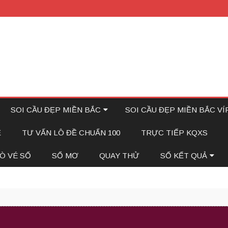
Skip
SOI CẦU ĐẸP MIỀN BẮC
SOI CẦU ĐẸP MIỀN BẮC VÍ
to
content
Ề
TƯ VẤN LÔ ĐỀ CHUẨN 100
TRỰC TIẾP KQXS
SOI CẦU DỰ ĐOÁN BẠCH
SOI CẦU DỰ ĐOÁN DÀN
THỦ LÔ 2 NHÁY VÍP MB
LÔ 6 CON MB
Ò VÉ SỐ
SỔ MƠ
QUAY THỬ
SỐ KẾT QUẢ
SOI CẦU DỰ ĐOÁN BA
SOI CẦU DỰ ĐOÁN DÀN
KQ XSMB 30 NGÀY
CÀNG VÍP MB
LÔ 8 CON MB
KQ XSMT 30 NGÀY
SOI CẦU DỰ ĐOÁN BẠCH
SOI CẦU DỰ ĐOÁN LÔ
THỦ ĐỀ MB
XIÊN 2 MB
KQ XSMN 30 NGÀY