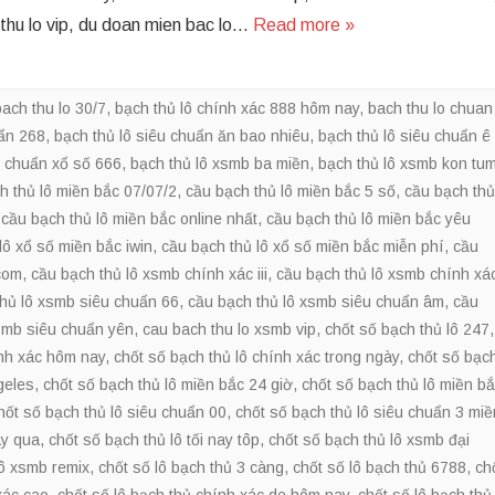
thu lo vip, du doan mien bac lo…
Read more »
bach thu lo 30/7
,
bạch thủ lô chính xác 888 hôm nay
,
bach thu lo chuan
uẩn 268
,
bạch thủ lô siêu chuẩn ăn bao nhiêu
,
bạch thủ lô siêu chuẩn ê
u chuẩn xổ số 666
,
bạch thủ lô xsmb ba miền
,
bạch thủ lô xsmb kon tu
h thủ lô miền bắc 07/07/2
,
cầu bạch thủ lô miền bắc 5 số
,
cầu bạch thủ
,
cầu bạch thủ lô miền bắc online nhất
,
cầu bạch thủ lô miền bắc yêu
lô xổ số miền bắc iwin
,
cầu bạch thủ lô xổ số miền bắc miễn phí
,
cầu
icom
,
cầu bạch thủ lô xsmb chính xác iii
,
cầu bạch thủ lô xsmb chính xá
thủ lô xsmb siêu chuẩn 66
,
cầu bạch thủ lô xsmb siêu chuẩn âm
,
cầu
smb siêu chuẩn yên
,
cau bach thu lo xsmb vip
,
chốt số bạch thủ lô 247
,
ính xác hôm nay
,
chốt số bạch thủ lô chính xác trong ngày
,
chốt số bạc
geles
,
chốt số bạch thủ lô miền bắc 24 giờ
,
chốt số bạch thủ lô miền b
hốt số bạch thủ lô siêu chuẩn 00
,
chốt số bạch thủ lô siêu chuẩn 3 miề
ay qua
,
chốt số bạch thủ lô tối nay tôp
,
chốt số bạch thủ lô xsmb đại
lô xsmb remix
,
chốt số lô bạch thủ 3 càng
,
chốt số lô bạch thủ 6788
,
ch
xác cao
,
chốt số lô bạch thủ chính xác de hôm nay
,
chốt số lô bạch thủ