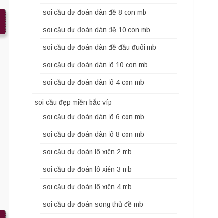
SOI CẦU DỰ ĐOÁN XÍU
soi cầu dự đoán dàn đề 8 con mb
CHỦ MT
soi cầu dự đoán dàn đề 10 con mb
soi cầu dự đoán dàn đề đầu đuôi mb
soi cầu dự đoán dàn lô 10 con mb
soi cầu dự đoán dàn lô 4 con mb
soi cầu đẹp miền bắc víp
soi cầu dự đoán dàn lô 6 con mb
soi cầu dự đoán dàn lô 8 con mb
soi cầu dự đoán lô xiên 2 mb
soi cầu dự đoán lô xiên 3 mb
soi cầu dự đoán lô xiên 4 mb
soi cầu dự đoán song thủ đề mb