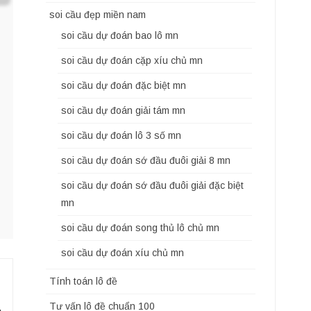
soi cầu đẹp miền nam
soi cầu dự đoán bao lô mn
soi cầu dự đoán cặp xíu chủ mn
soi cầu dự đoán đặc biệt mn
soi cầu dự đoán giải tám mn
soi cầu dự đoán lô 3 số mn
soi cầu dự đoán sớ đầu đuôi giải 8 mn
soi cầu dự đoán sớ đầu đuôi giải đặc biệt
mn
soi cầu dự đoán song thủ lô chủ mn
soi cầu dự đoán xíu chủ mn
Tính toán lô đề
Tư vấn lô đề chuẩn 100
,