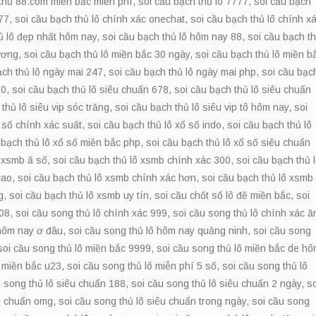
 thủ 88.com miền bắc miễn phí
,
soi cầu bạch thủ lô 7777
,
soi cầu bạch
77
,
soi cầu bạch thủ lô chính xác onechat
,
soi cầu bạch thủ lô chính x
ủ lô đẹp nhất hôm nay
,
soi cầu bạch thủ lô hôm nay 88
,
soi cầu bạch t
ương
,
soi cầu bạch thủ lô miền bắc 30 ngày
,
soi cầu bạch thủ lô miền b
ạch thủ lô ngày mai 247
,
soi cầu bạch thủ lô ngày mai php
,
soi cầu bạc
00
,
soi cầu bạch thủ lô siêu chuẩn 678
,
soi cầu bạch thủ lô siêu chuẩn
thủ lô siêu vip sóc trăng
,
soi cầu bạch thủ lô siêu vip tô hôm nay
,
soi
ổ số chính xác suất
,
soi cầu bạch thủ lô xổ số indo
,
soi cầu bạch thủ lô
 bạch thủ lô xổ số miền bắc php
,
soi cầu bạch thủ lô xổ số siêu chuẩn
ô xsmb ă số
,
soi cầu bạch thủ lô xsmb chính xác 300
,
soi cầu bạch thủ 
cao
,
soi cầu bạch thủ lô xsmb chính xác hơn
,
soi cầu bạch thủ lô xsmb
g
,
soi cầu bạch thủ lô xsmb uy tín
,
soi cầu chốt số lô đề miền bắc
,
soi
 08
,
soi cầu song thủ lô chính xác 999
,
soi cầu song thủ lô chính xác ă
 hôm nay ơ đâu
,
soi cầu song thủ lô hôm nay quảng ninh
,
soi cầu song
soi cầu song thủ lô miền bắc 9999
,
soi cầu song thủ lô miền bắc de h
ô miền bắc u23
,
soi cầu song thủ lô miễn phí 5 số
,
soi cầu song thủ lô
u song thủ lô siêu chuẩn 188
,
soi cầu song thủ lô siêu chuẩn 2 ngày
,
so
êu chuẩn omg
,
soi cầu song thủ lô siêu chuẩn trong ngày
,
soi cầu song