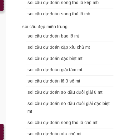
soi cầu dự đoán song thủ lô kép mb
soi cầu dự đoán song thủ lô mb
soi cầu đẹp miền trung
soi cầu dự đoán bao lô mt
soi cầu dự đoán cặp xíu chủ mt
soi cầu dự đoán đặc biệt mt
soi cầu dự đoán giải tám mt
soi cầu dự đoán lô 3 số mt
soi cầu dự đoán sớ đầu đuôi giải 8 mt
soi cầu dự đoán sớ đầu đuôi giải đặc biệt
mt
soi cầu dự đoán song thủ lô chủ mt
soi cầu dự đoán xíu chủ mt