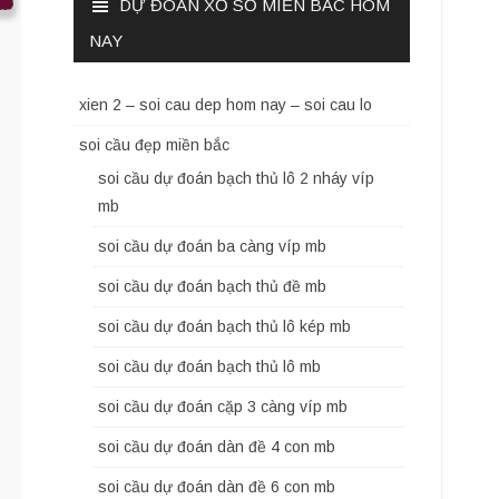
DỰ ĐOÁN XỔ SỐ MIỀN BẮC HÔM
NAY
SOI CẦU DỰ ĐOÁN GIẢI
TÁM MT
xien 2 – soi cau dep hom nay – soi cau lo
SOI CẦU DỰ ĐOÁN LÔ 3
soi cầu đẹp miền bắc
SỐ MT
soi cầu dự đoán bạch thủ lô 2 nháy víp
mb
SOI CẦU DỰ ĐOÁN SỚ
soi cầu dự đoán ba càng víp mb
ĐẦU ĐUÔI GIẢI 8 MT
soi cầu dự đoán bạch thủ đề mb
SOI CẦU DỰ ĐOÁN SỚ
soi cầu dự đoán bạch thủ lô kép mb
ĐẦU ĐUÔI GIẢI ĐẶC BIỆT
MT
soi cầu dự đoán bạch thủ lô mb
soi cầu dự đoán cặp 3 càng víp mb
SOI CẦU DỰ ĐOÁN SONG
soi cầu dự đoán dàn đề 4 con mb
THỦ LÔ CHỦ MT
soi cầu dự đoán dàn đề 6 con mb