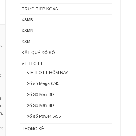
TRỰC TIẾP KQXS
XSMB
XSMN
XSMT
m
,
KẾT QUẢ XỔ SỐ
VIETLOTT
VIETLOTT HÔM NAY
c
Xổ số Mega 6/45
Xổ Số Max 3D
h
Xổ Số Max 4D
ắc
n
,
Xổ số Power 6/55
ốt
THỐNG KÊ