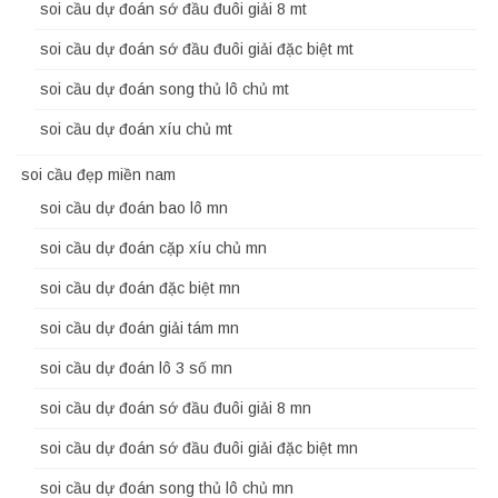
soi cầu dự đoán sớ đầu đuôi giải 8 mt
soi cầu dự đoán sớ đầu đuôi giải đặc biệt mt
soi cầu dự đoán song thủ lô chủ mt
soi cầu dự đoán xíu chủ mt
soi cầu đẹp miền nam
soi cầu dự đoán bao lô mn
soi cầu dự đoán cặp xíu chủ mn
soi cầu dự đoán đặc biệt mn
soi cầu dự đoán giải tám mn
soi cầu dự đoán lô 3 số mn
soi cầu dự đoán sớ đầu đuôi giải 8 mn
soi cầu dự đoán sớ đầu đuôi giải đặc biệt mn
soi cầu dự đoán song thủ lô chủ mn