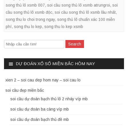
song thủ lô xsmb 007
,
soi cầu song thủ lô xsmb atrungroi
,
soi
cầu song thủ lô xsmb độc
,
soi cầu song thủ lô xsmb lâu nhất
,
song thu lo choi trong ngay
,
song thủ lô chuẩn xác 100 miễn
phí
,
song thu lo kep
,
song thu lo kep xsmb
Search
DỰ ĐOÁN XỔ SỐ MIỀN BẮC HÔM NAY
xien 2 – soi cau dep hom nay – soi cau lo
soi cầu đẹp miền bắc
soi cầu dự đoán bạch thủ lô 2 nháy víp mb
soi cầu dự đoán ba càng víp mb
soi cầu dự đoán bạch thủ đề mb