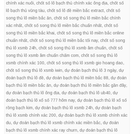
chính xác nuôi
,
chốt số lô bạch thủ chính xác ông địa
,
chốt số
lô bạch thủ vũng tàu
,
chốt số lô đề miền bắc extract
,
chốt số
song thủ lô miền bắc ăn
,
chốt số song thủ lô miền bắc chính
xác nhất
,
chốt số song thủ lô miền bắc chuẩn nhất
,
chốt số
song thủ lô miền bắc khai
,
chốt số song thủ lô miền bắc online
chuẩn nhất
,
chốt số song thủ lô miền bắc tối nay
,
chốt số song
thủ lô xsmb 24h
,
chốt số song thủ lô xsmb âm chuẩn
,
chốt số
song thủ lô xsmb âm chuẩn chấm com
,
chốt số song thủ lô
xsmb chính xác 100
,
chốt số song thủ lô xsmb gio hoang dao
,
chốt số song thủ lô xsmb iwin
,
dự đoán bạch thủ lô 3 ngày
,
dự
đoán bạch thủ lô đề
,
dự đoán bạch thủ lô miền bắc 88
,
dự đoán
bạch thủ lô miền bắc ăn
,
dự đoán bạch thủ lô miền bắc gần đây
,
dự đoán bạch thủ lô ông địa
,
dự đoán bạch thủ lô ub40
,
dự
đoán bạch thủ lô xổ số 777 hôm nay
,
dự đoán bạch thủ lô xổ số
rồng bạch kim
,
dự đoán bạch thủ lô xsmb 24h
,
dự đoán bạch
thủ lô xsmb chính xác 200
,
dự đoán bạch thủ lô xsmb chính xác
du
,
dự đoán bạch thủ lô xsmb chính xác miền bắc
,
dự đoán
bạch thủ lô xsmb chính xác ray churn
,
dự đoán bạch thủ lô