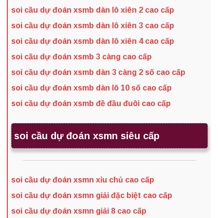
soi cầu dự đoán xsmb dàn lô xiên 2 cao cấp
soi cầu dự đoán xsmb dàn lô xiên 3 cao cấp
soi cầu dự đoán xsmb dàn lô xiên 4 cao cấp
soi cầu dự đoán xsmb 3 càng cao cấp
soi cầu dự đoán xsmb dàn 3 càng 2 số cao cấp
soi cầu dự đoán xsmb dàn lô 10 số cao cấp
soi cầu dự đoán xsmb đề đầu đuôi cao cấp
soi cầu dự đoán xsmn siêu cấp
soi cầu dự đoán xsmn xỉu chủ cao cấp
soi cầu dự đoán xsmn giải đặc biệt cao cấp
soi cầu dự đoán xsmn giải 8 cao cấp