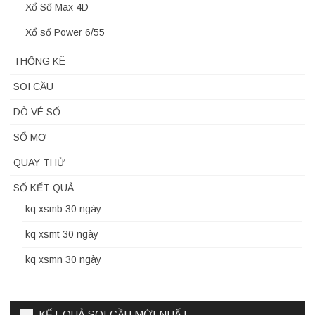
Xổ Số Max 4D
Xổ số Power 6/55
THỐNG KÊ
SOI CẦU
DÒ VÉ SỐ
SỔ MƠ
QUAY THỬ
SỐ KẾT QUẢ
kq xsmb 30 ngày
kq xsmt 30 ngày
kq xsmn 30 ngày
KẾT QUẢ SOI CẦU MỚI NHẤT