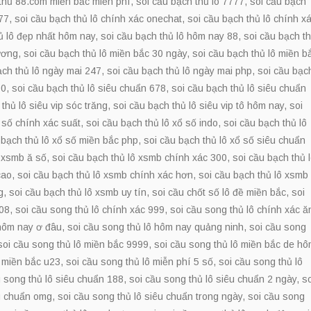
 thủ 88.com miền bắc miễn phí
,
soi cầu bạch thủ lô 7777
,
soi cầu bạch
77
,
soi cầu bạch thủ lô chính xác onechat
,
soi cầu bạch thủ lô chính x
ủ lô đẹp nhất hôm nay
,
soi cầu bạch thủ lô hôm nay 88
,
soi cầu bạch t
ương
,
soi cầu bạch thủ lô miền bắc 30 ngày
,
soi cầu bạch thủ lô miền b
ạch thủ lô ngày mai 247
,
soi cầu bạch thủ lô ngày mai php
,
soi cầu bạc
00
,
soi cầu bạch thủ lô siêu chuẩn 678
,
soi cầu bạch thủ lô siêu chuẩn
thủ lô siêu vip sóc trăng
,
soi cầu bạch thủ lô siêu vip tô hôm nay
,
soi
ổ số chính xác suất
,
soi cầu bạch thủ lô xổ số indo
,
soi cầu bạch thủ lô
 bạch thủ lô xổ số miền bắc php
,
soi cầu bạch thủ lô xổ số siêu chuẩn
ô xsmb ă số
,
soi cầu bạch thủ lô xsmb chính xác 300
,
soi cầu bạch thủ 
cao
,
soi cầu bạch thủ lô xsmb chính xác hơn
,
soi cầu bạch thủ lô xsmb
g
,
soi cầu bạch thủ lô xsmb uy tín
,
soi cầu chốt số lô đề miền bắc
,
soi
 08
,
soi cầu song thủ lô chính xác 999
,
soi cầu song thủ lô chính xác ă
 hôm nay ơ đâu
,
soi cầu song thủ lô hôm nay quảng ninh
,
soi cầu song
soi cầu song thủ lô miền bắc 9999
,
soi cầu song thủ lô miền bắc de h
ô miền bắc u23
,
soi cầu song thủ lô miễn phí 5 số
,
soi cầu song thủ lô
u song thủ lô siêu chuẩn 188
,
soi cầu song thủ lô siêu chuẩn 2 ngày
,
so
êu chuẩn omg
,
soi cầu song thủ lô siêu chuẩn trong ngày
,
soi cầu song