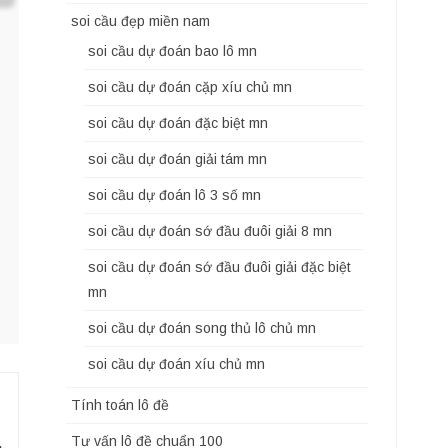
soi cầu đẹp miền nam
soi cầu dự đoán bao lô mn
soi cầu dự đoán cặp xíu chủ mn
soi cầu dự đoán đặc biệt mn
soi cầu dự đoán giải tám mn
soi cầu dự đoán lô 3 số mn
soi cầu dự đoán sớ đầu đuôi giải 8 mn
soi cầu dự đoán sớ đầu đuôi giải đặc biệt
mn
soi cầu dự đoán song thủ lô chủ mn
soi cầu dự đoán xíu chủ mn
Tính toán lô đề
Tư vấn lô đề chuẩn 100
,