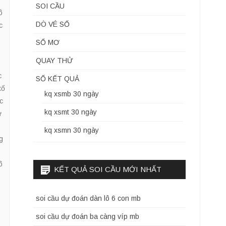
SOI CẦU
ô
DÒ VÉ SỐ
c
SỔ MƠ
QUAY THỬ
c
SỐ KẾT QUẢ
xổ
kq xsmb 30 ngày
c
kq xsmt 30 ngày
ự
kq xsmn 30 ngày
g
ô
KẾT QUẢ SOI CẦU MỚI NHẤT
soi cầu dự đoán dàn lô 6 con mb
soi cầu dự đoán ba càng víp mb