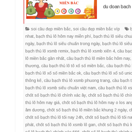
du doan bach 
soi cầu đẹp miền bắc
,
soi cầu đẹp miền bắc víp
nhat
,
bạch thủ lô hôm nay miễn phí
,
bạch thủ lô siêu ch
ngày
,
bạch thủ lô siêu chuẩn trong ngày
,
bạch thủ lô siê
bạch thủ lô xsmb remix
,
bạch thủ lô xsmb xiên 4
,
cầu bạc
lô miền bắc gần nhất
,
cầu bạch thủ lô miền bắc hôm nay
thương
,
cầu bạch thủ lô tô xổ số miền bắc
,
cầu bạch thủ 
bạch thủ lô xổ số miền bắc ok
,
cầu bạch thủ lô xổ số un
thông kê
,
cầu bạch thủ lô xsmb phuong trang
,
cầu bạch 
bạch thủ lô xsmb siêu chuẩn việt nam
,
cầu bạch thủ lô x
chốt số bạch thủ lô chính xác ây
,
chốt số bạch thủ lô ch
thủ lô hôm nay giá
,
chốt số bạch thủ lô hôm nay o los an
âm dương
,
chốt số bạch thủ lô miền bắc khung 2 ngày
,
c
chốt số bạch thủ lô tối nay 24h
,
chốt số bạch thủ lô tối n
phát
,
chốt số bạch thủ lô xsmb lô gan
,
chốt số bạch thủ 
số lô bạch thủ chính xác 666
,
chốt số lô bạch thủ chính 