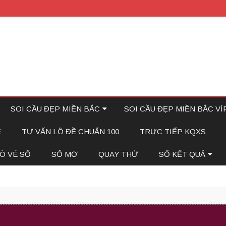
Skip
SOI CẦU ĐẸP MIỀN BẮC
SOI CẦU ĐẸP MIỀN BẮC VÍ
to
content
Ề
TƯ VẤN LÔ ĐỀ CHUẨN 100
TRỰC TIẾP KQXS
SOI CẦU DỰ ĐOÁN BẠCH
SOI CẦU DỰ ĐOÁN DÀN
THỦ LÔ 2 NHÁY VÍP MB
LÔ 6 CON MB
Ò VÉ SỐ
SỔ MƠ
QUAY THỬ
SỐ KẾT QUẢ
SOI CẦU DỰ ĐOÁN BA
SOI CẦU DỰ ĐOÁN DÀN
KQ XSMB 30 NGÀY
CÀNG VÍP MB
LÔ 8 CON MB
KQ XSMT 30 NGÀY
SOI CẦU DỰ ĐOÁN BẠCH
SOI CẦU DỰ ĐOÁN LÔ
THỦ ĐỀ MB
XIÊN 2 MB
KQ XSMN 30 NGÀY