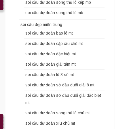
soi cầu dự đoán song thủ lô kép mb
soi cầu dự đoán song thủ lô mb
soi cầu đẹp miền trung
soi cầu dự đoán bao lô mt
soi cầu dự đoán cặp xíu chủ mt
soi cầu dự đoán đặc biệt mt
soi cầu dự đoán giải tám mt
soi cầu dự đoán lô 3 số mt
soi cầu dự đoán sớ đầu đuôi giải 8 mt
soi cầu dự đoán sớ đầu đuôi giải đặc biệt
mt
soi cầu dự đoán song thủ lô chủ mt
soi cầu dự đoán xíu chủ mt