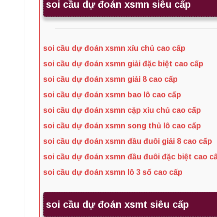
soi cầu dự đoán xsmn siêu cấp
soi cầu dự đoán xsmn xỉu chủ cao cấp
soi cầu dự đoán xsmn giải đặc biệt cao cấp
soi cầu dự đoán xsmn giải 8 cao cấp
soi cầu dự đoán xsmn bao lô cao cấp
soi cầu dự đoán xsmn cặp xỉu chủ cao cấp
soi cầu dự đoán xsmn song thủ lô cao cấp
soi cầu dự đoán xsmn đầu đuôi giải 8 cao cấp
soi cầu dự đoán xsmn đầu đuôi đặc biệt cao c
soi cầu dự đoán xsmn lô 3 số cao cấp
soi cầu dự đoán xsmt siêu cấp