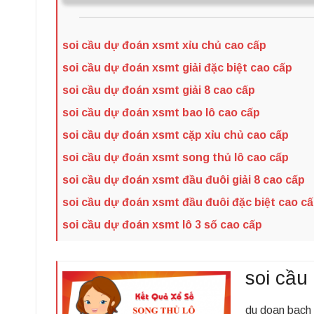
soi cầu dự đoán xsmt xỉu chủ cao cấp
soi cầu dự đoán xsmt giải đặc biệt cao cấp
soi cầu dự đoán xsmt giải 8 cao cấp
soi cầu dự đoán xsmt bao lô cao cấp
soi cầu dự đoán xsmt cặp xỉu chủ cao cấp
soi cầu dự đoán xsmt song thủ lô cao cấp
soi cầu dự đoán xsmt đầu đuôi giải 8 cao cấp
soi cầu dự đoán xsmt đầu đuôi đặc biệt cao c
soi cầu dự đoán xsmt lô 3 số cao cấp
soi cầu
du doan bach 