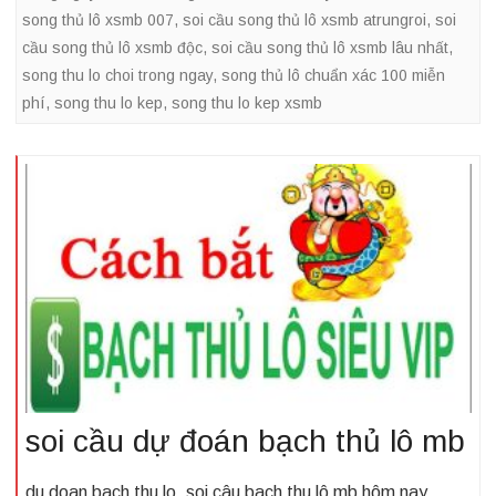
song thủ lô xsmb 007
,
soi cầu song thủ lô xsmb atrungroi
,
soi
cầu song thủ lô xsmb độc
,
soi cầu song thủ lô xsmb lâu nhất
,
song thu lo choi trong ngay
,
song thủ lô chuẩn xác 100 miễn
phí
,
song thu lo kep
,
song thu lo kep xsmb
soi cầu dự đoán bạch thủ lô mb
du doan bach thu lo, soi câu bach thu lô mb hôm nay,