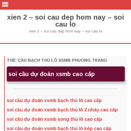
xien 2 – soi cau dep hom nay – soi
cau lo
xien 2 – soi cau dep hom nay – soi cau lo
Skip
to
content
THẺ:
CẦU BẠCH THỦ LÔ XSMB PHUONG TRANG
soi cầu dự đoán xsmb cao cấp
soi cầu dự đoán xsmb bạch thủ lô cao cấp
soi cầu dự đoán xsmb bạch thủ lô 2 nháy cao cấp
soi cầu dự đoán xsmb song thủ lô cao cấp
soi cầu dự đoán xsmb bạch thủ lô kép cao cấp