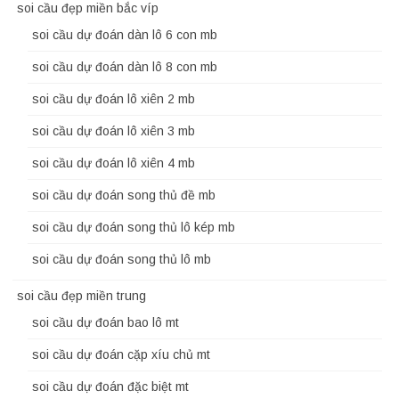
soi cầu đẹp miền bắc víp
soi cầu dự đoán dàn lô 6 con mb
soi cầu dự đoán dàn lô 8 con mb
soi cầu dự đoán lô xiên 2 mb
soi cầu dự đoán lô xiên 3 mb
soi cầu dự đoán lô xiên 4 mb
soi cầu dự đoán song thủ đề mb
soi cầu dự đoán song thủ lô kép mb
soi cầu dự đoán song thủ lô mb
soi cầu đẹp miền trung
soi cầu dự đoán bao lô mt
soi cầu dự đoán cặp xíu chủ mt
soi cầu dự đoán đặc biệt mt