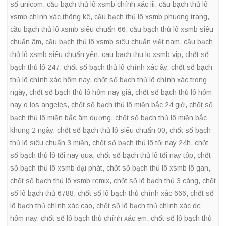
số unicom
,
cầu bạch thủ lô xsmb chính xác iii
,
cầu bạch thủ lô
xsmb chính xác thông kê
,
cầu bạch thủ lô xsmb phuong trang
,
cầu bạch thủ lô xsmb siêu chuẩn 66
,
cầu bạch thủ lô xsmb siêu
chuẩn âm
,
cầu bạch thủ lô xsmb siêu chuẩn việt nam
,
cầu bạch
thủ lô xsmb siêu chuẩn yên
,
cau bach thu lo xsmb vip
,
chốt số
bạch thủ lô 247
,
chốt số bạch thủ lô chính xác ây
,
chốt số bạch
thủ lô chính xác hôm nay
,
chốt số bạch thủ lô chính xác trong
ngày
,
chốt số bạch thủ lô hôm nay giá
,
chốt số bạch thủ lô hôm
nay o los angeles
,
chốt số bạch thủ lô miền bắc 24 giờ
,
chốt số
bạch thủ lô miền bắc âm dương
,
chốt số bạch thủ lô miền bắc
khung 2 ngày
,
chốt số bạch thủ lô siêu chuẩn 00
,
chốt số bạch
thủ lô siêu chuẩn 3 miền
,
chốt số bạch thủ lô tối nay 24h
,
chốt
số bạch thủ lô tối nay qua
,
chốt số bạch thủ lô tối nay tôp
,
chốt
số bạch thủ lô xsmb đại phát
,
chốt số bạch thủ lô xsmb lô gan
,
chốt số bạch thủ lô xsmb remix
,
chốt số lô bạch thủ 3 càng
,
chốt
số lô bạch thủ 6788
,
chốt số lô bạch thủ chính xác 666
,
chốt số
lô bạch thủ chính xác cao
,
chốt số lô bạch thủ chính xác de
hôm nay
,
chốt số lô bạch thủ chính xác em
,
chốt số lô bạch thủ