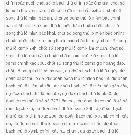
chính xác nuôi
,
chốt số lô bạch thủ chính xác ông địa
,
chốt số
lô bạch thủ vũng tàu
,
chốt số lô đề miền bắc extract
,
chốt số
song thủ lô miền bắc ăn
,
chốt số song thủ lô miền bắc chính
xác nhất
,
chốt số song thủ lô miền bắc chuẩn nhất
,
chốt số
song thủ lô miền bắc khai
,
chốt số song thủ lô miền bắc online
chuẩn nhất
,
chốt số song thủ lô miền bắc tối nay
,
chốt số song
thủ lô xsmb 24h
,
chốt số song thủ lô xsmb âm chuẩn
,
chốt số
song thủ lô xsmb âm chuẩn chấm com
,
chốt số song thủ lô
xsmb chính xác 100
,
chốt số song thủ lô xsmb gio hoang dao
,
chốt số song thủ lô xsmb iwin
,
dự đoán bạch thủ lô 3 ngày
,
dự
đoán bạch thủ lô đề
,
dự đoán bạch thủ lô miền bắc 88
,
dự đoán
bạch thủ lô miền bắc ăn
,
dự đoán bạch thủ lô miền bắc gần đây
,
dự đoán bạch thủ lô ông địa
,
dự đoán bạch thủ lô ub40
,
dự
đoán bạch thủ lô xổ số 777 hôm nay
,
dự đoán bạch thủ lô xổ số
rồng bạch kim
,
dự đoán bạch thủ lô xsmb 24h
,
dự đoán bạch
thủ lô xsmb chính xác 200
,
dự đoán bạch thủ lô xsmb chính xác
du
,
dự đoán bạch thủ lô xsmb chính xác miền bắc
,
dự đoán
bạch thủ lô xsmb chính xác ray churn
,
dự đoán bạch thủ lô