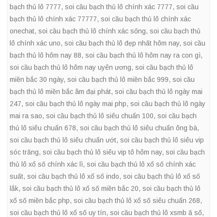
bạch thủ lô 7777
,
soi cầu bạch thủ lô chính xác 7777
,
soi cầu
bạch thủ lô chính xác 77777
,
soi cầu bạch thủ lô chính xác
onechat
,
soi cầu bạch thủ lô chính xác sống
,
soi cầu bạch thủ
lô chính xác uno
,
soi cầu bạch thủ lô đẹp nhất hôm nay
,
soi cầu
bạch thủ lô hôm nay 88
,
soi cầu bạch thủ lô hôm nay ra con gì
,
soi cầu bạch thủ lô hôm nay uyên ương
,
soi cầu bạch thủ lô
miền bắc 30 ngày
,
soi cầu bạch thủ lô miền bắc 999
,
soi cầu
bạch thủ lô miền bắc âm đại phát
,
soi cầu bạch thủ lô ngày mai
247
,
soi cầu bạch thủ lô ngày mai php
,
soi cầu bạch thủ lô ngày
mai ra sao
,
soi cầu bạch thủ lô siêu chuẩn 100
,
soi cầu bạch
thủ lô siêu chuẩn 678
,
soi cầu bạch thủ lô siêu chuẩn ông bà
,
soi cầu bạch thủ lô siêu chuẩn ướt
,
soi cầu bạch thủ lô siêu vip
sóc trăng
,
soi cầu bạch thủ lô siêu vip tô hôm nay
,
soi cầu bạch
thủ lô xổ số chính xác lì
,
soi cầu bạch thủ lô xổ số chính xác
suất
,
soi cầu bạch thủ lô xổ số indo
,
soi cầu bạch thủ lô xổ số
lắk
,
soi cầu bạch thủ lô xổ số miền bắc 20
,
soi cầu bạch thủ lô
xổ số miền bắc php
,
soi cầu bạch thủ lô xổ số siêu chuẩn 268
,
soi cầu bạch thủ lô xổ số uy tín
,
soi cầu bạch thủ lô xsmb ă số
,