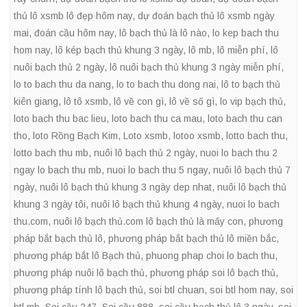
thủ lô xsmb lô đẹp hôm nay
,
dự đoán bạch thủ lô xsmb ngày
mai
,
đoán cầu hôm nay
,
lô bạch thủ là lô nào
,
lo kep bach thu
hom nay
,
lô kép bạch thủ khung 3 ngày
,
lô mb
,
lô miễn phí
,
lô
nuôi bạch thủ 2 ngày
,
lô nuôi bạch thủ khung 3 ngày miễn phí
,
lo to bach thu da nang
,
lo to bach thu dong nai
,
lô to bạch thủ
kiên giang
,
lô tô xsmb
,
lô về con gì
,
lô về số gì
,
lo vip bạch thủ
,
loto bach thu bac lieu
,
loto bach thu ca mau
,
loto bach thu can
tho
,
loto Rồng Bạch Kim
,
Loto xsmb
,
lotoo xsmb
,
lotto bach thu
,
lotto bach thu mb
,
nuôi lô bạch thủ 2 ngày
,
nuoi lo bach thu 2
ngay lo bach thu mb
,
nuoi lo bach thu 5 ngay
,
nuôi lô bạch thủ 7
ngày
,
nuôi lô bạch thủ khung 3 ngày dep nhat
,
nuôi lô bạch thủ
khung 3 ngày tôi
,
nuôi lô bạch thủ khung 4 ngày
,
nuoi lo bach
thu.com
,
nuôi lô bạch thủ.com lô bạch thủ là mấy con
,
phương
pháp bắt bạch thủ lô
,
phương pháp bắt bạch thủ lô miền bắc
,
phương pháp bắt lô Bạch thủ
,
phuong phap choi lo bach thu
,
phương pháp nuôi lô bạch thủ
,
phương pháp soi lô bạch thủ
,
phương pháp tính lô bạch thủ
,
soi btl chuan
,
soi btl hom nay
,
soi