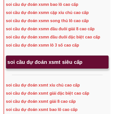
soi cầu dự đoán xsmn bao lô cao cấp
soi cầu dự đoán xsmn cặp xỉu chủ cao cấp
soi cầu dự đoán xsmn song thủ lô cao cấp
soi cầu dự đoán xsmn đầu đuôi giải 8 cao cấp
soi cầu dự đoán xsmn đầu đuôi đặc biệt cao cấp
soi cầu dự đoán xsmn lô 3 số cao cấp
soi cầu dự đoán xsmt siêu cấp
soi cầu dự đoán xsmt xỉu chủ cao cấp
soi cầu dự đoán xsmt giải đặc biệt cao cấp
soi cầu dự đoán xsmt giải 8 cao cấp
soi cầu dự đoán xsmt bao lô cao cấp