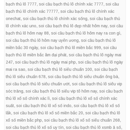
bạch thủ lô 7777
,
soi cầu bạch thủ lô chính xác 7777
,
soi cầu
bạch thủ lô chính xác 77777
,
soi cầu bạch thủ lô chính xác
onechat
,
soi cầu bạch thủ lô chính xác sống
,
soi cầu bạch thủ
lô chính xác uno
,
soi cầu bạch thủ lô đẹp nhất hôm nay
,
soi cầu
bạch thủ lô hôm nay 88
,
soi cầu bạch thủ lô hôm nay ra con gì
,
soi cầu bạch thủ lô hôm nay uyên ương
,
soi cầu bạch thủ lô
miền bắc 30 ngày
,
soi cầu bạch thủ lô miền bắc 999
,
soi cầu
bạch thủ lô miền bắc âm đại phát
,
soi cầu bạch thủ lô ngày mai
247
,
soi cầu bạch thủ lô ngày mai php
,
soi cầu bạch thủ lô ngày
mai ra sao
,
soi cầu bạch thủ lô siêu chuẩn 100
,
soi cầu bạch
thủ lô siêu chuẩn 678
,
soi cầu bạch thủ lô siêu chuẩn ông bà
,
soi cầu bạch thủ lô siêu chuẩn ướt
,
soi cầu bạch thủ lô siêu vip
sóc trăng
,
soi cầu bạch thủ lô siêu vip tô hôm nay
,
soi cầu bạch
thủ lô xổ số chính xác lì
,
soi cầu bạch thủ lô xổ số chính xác
suất
,
soi cầu bạch thủ lô xổ số indo
,
soi cầu bạch thủ lô xổ số
lắk
,
soi cầu bạch thủ lô xổ số miền bắc 20
,
soi cầu bạch thủ lô
xổ số miền bắc php
,
soi cầu bạch thủ lô xổ số siêu chuẩn 268
,
soi cầu bạch thủ lô xổ số uy tín
,
soi cầu bạch thủ lô xsmb ă số
,