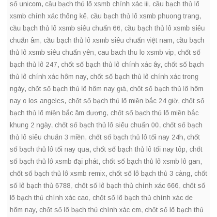
số unicom
,
cầu bạch thủ lô xsmb chính xác iii
,
cầu bạch thủ lô
xsmb chính xác thông kê
,
cầu bạch thủ lô xsmb phuong trang
,
cầu bạch thủ lô xsmb siêu chuẩn 66
,
cầu bạch thủ lô xsmb siêu
chuẩn âm
,
cầu bạch thủ lô xsmb siêu chuẩn việt nam
,
cầu bạch
thủ lô xsmb siêu chuẩn yên
,
cau bach thu lo xsmb vip
,
chốt số
bạch thủ lô 247
,
chốt số bạch thủ lô chính xác ây
,
chốt số bạch
thủ lô chính xác hôm nay
,
chốt số bạch thủ lô chính xác trong
ngày
,
chốt số bạch thủ lô hôm nay giá
,
chốt số bạch thủ lô hôm
nay o los angeles
,
chốt số bạch thủ lô miền bắc 24 giờ
,
chốt số
bạch thủ lô miền bắc âm dương
,
chốt số bạch thủ lô miền bắc
khung 2 ngày
,
chốt số bạch thủ lô siêu chuẩn 00
,
chốt số bạch
thủ lô siêu chuẩn 3 miền
,
chốt số bạch thủ lô tối nay 24h
,
chốt
số bạch thủ lô tối nay qua
,
chốt số bạch thủ lô tối nay tôp
,
chốt
số bạch thủ lô xsmb đại phát
,
chốt số bạch thủ lô xsmb lô gan
,
chốt số bạch thủ lô xsmb remix
,
chốt số lô bạch thủ 3 càng
,
chốt
số lô bạch thủ 6788
,
chốt số lô bạch thủ chính xác 666
,
chốt số
lô bạch thủ chính xác cao
,
chốt số lô bạch thủ chính xác de
hôm nay
,
chốt số lô bạch thủ chính xác em
,
chốt số lô bạch thủ