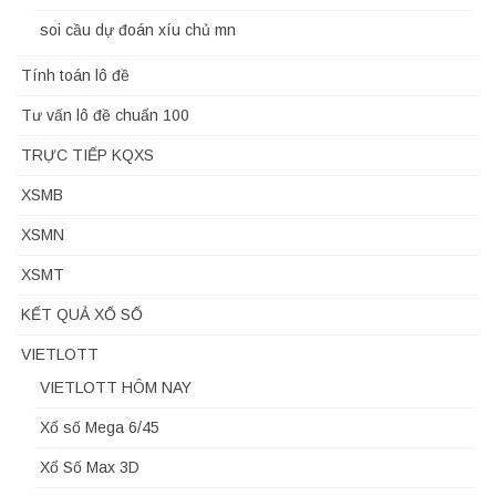
soi cầu dự đoán xíu chủ mn
Tính toán lô đề
Tư vấn lô đề chuẩn 100
TRỰC TIẾP KQXS
XSMB
XSMN
XSMT
KẾT QUẢ XỔ SỐ
VIETLOTT
VIETLOTT HÔM NAY
Xổ số Mega 6/45
Xổ Số Max 3D