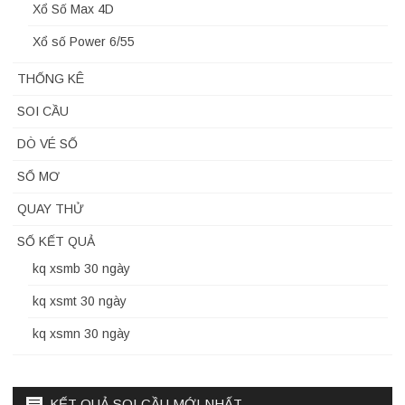
Xổ Số Max 4D
Xổ số Power 6/55
THỐNG KÊ
SOI CẦU
DÒ VÉ SỐ
SỔ MƠ
QUAY THỬ
SỐ KẾT QUẢ
kq xsmb 30 ngày
kq xsmt 30 ngày
kq xsmn 30 ngày
KẾT QUẢ SOI CẦU MỚI NHẤT