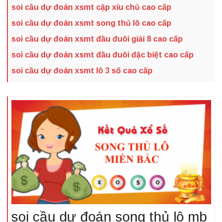
soi cầu dự đoán xsmt cặp xỉu chủ cao cấp
soi cầu dự đoán xsmt song thủ lô cao cấp
soi cầu dự đoán xsmt đầu đuôi giải 8 cao cấp
soi cầu dự đoán xsmt đầu đuôi đặc biệt cao cấp
soi cầu dự đoán xsmt lô 3 số cao cấp
soi cầu dự đoán song thủ lô mb