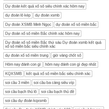
Dự đoán kết quả xổ số siêu chính xác hôm nay
dự đoán lô kép
dự đoán xsmb
Dự đoán XSMB Minh Ngọc
dự đoán xổ số miền bắc
Dự đoán xổ số miền Bắc chính xác hôm nay
Dự đoán xổ số miền Bắc thứ sáu Dự đoán xsmb kết quả
xổ số miền bắc siêu chính xác
dự đoán xổ số miền trung
giờ vàng chốt số
Hôm nay đánh con gì
hôm nay đánh con gì đẹp nhất
KQXSMB
kết quả xổ số miền bắc siêu chính xác
soi cầu 3 miền
soi cầu ba càng siêu víp
soi cầu bạch thủ lô
soi cầu bạch thủ đề
soi cầu dự đoán kqxsmb