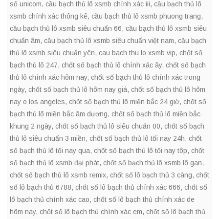
số unicom
,
cầu bạch thủ lô xsmb chính xác iii
,
cầu bạch thủ lô
xsmb chính xác thông kê
,
cầu bạch thủ lô xsmb phuong trang
,
cầu bạch thủ lô xsmb siêu chuẩn 66
,
cầu bạch thủ lô xsmb siêu
chuẩn âm
,
cầu bạch thủ lô xsmb siêu chuẩn việt nam
,
cầu bạch
thủ lô xsmb siêu chuẩn yên
,
cau bach thu lo xsmb vip
,
chốt số
bạch thủ lô 247
,
chốt số bạch thủ lô chính xác ây
,
chốt số bạch
thủ lô chính xác hôm nay
,
chốt số bạch thủ lô chính xác trong
ngày
,
chốt số bạch thủ lô hôm nay giá
,
chốt số bạch thủ lô hôm
nay o los angeles
,
chốt số bạch thủ lô miền bắc 24 giờ
,
chốt số
bạch thủ lô miền bắc âm dương
,
chốt số bạch thủ lô miền bắc
khung 2 ngày
,
chốt số bạch thủ lô siêu chuẩn 00
,
chốt số bạch
thủ lô siêu chuẩn 3 miền
,
chốt số bạch thủ lô tối nay 24h
,
chốt
số bạch thủ lô tối nay qua
,
chốt số bạch thủ lô tối nay tôp
,
chốt
số bạch thủ lô xsmb đại phát
,
chốt số bạch thủ lô xsmb lô gan
,
chốt số bạch thủ lô xsmb remix
,
chốt số lô bạch thủ 3 càng
,
chốt
số lô bạch thủ 6788
,
chốt số lô bạch thủ chính xác 666
,
chốt số
lô bạch thủ chính xác cao
,
chốt số lô bạch thủ chính xác de
hôm nay
,
chốt số lô bạch thủ chính xác em
,
chốt số lô bạch thủ