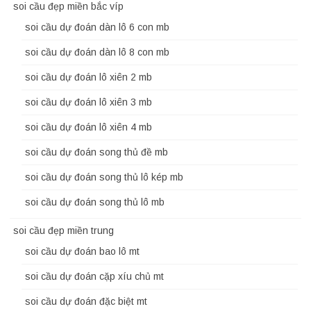
soi cầu đẹp miền bắc víp
soi cầu dự đoán dàn lô 6 con mb
soi cầu dự đoán dàn lô 8 con mb
soi cầu dự đoán lô xiên 2 mb
soi cầu dự đoán lô xiên 3 mb
soi cầu dự đoán lô xiên 4 mb
soi cầu dự đoán song thủ đề mb
soi cầu dự đoán song thủ lô kép mb
soi cầu dự đoán song thủ lô mb
soi cầu đẹp miền trung
soi cầu dự đoán bao lô mt
soi cầu dự đoán cặp xíu chủ mt
soi cầu dự đoán đặc biệt mt