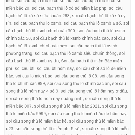
indo
,
soi cầu bạch thủ lô xổ số lắk
,
soi cầu bạch thủ lô xổ số
miền bắc 20
,
soi cầu bạch thủ lô xổ số miền bắc php
,
soi cầu
bạch thủ lô xổ số siêu chuẩn 268
,
soi cầu bạch thủ lô xổ số uy
tín
,
soi cau bach thu lo xsmb
,
soi cầu bạch thủ lô xsmb ă số
,
soi
cầu bạch thủ lô xsmb chính xác 300
,
soi cầu bạch thủ lô xsmb
chính xác 50
,
soi cầu bạch thủ lô xsmb chính xác cao
,
soi cầu
bạch thủ lô xsmb chính xác hơn
,
soi cầu bạch thủ lô xsmb
phương trang
,
soi cầu bạch thủ lô xsmb siêu chuẩn thông
,
soi
cầu bạch thủ lô xsmb uy tín
,
Soi cầu bạch thủ miền Bắc miễn
phí
,
soi cau btl
,
soi cầu btl hôm nay
,
soi cầu chốt số lô đề miền
bắc
,
soi cau lo mien bac
,
soi cầu song thủ lô 08
,
soi cầu song
thủ lô chính xác 999
,
soi cầu song thủ lô chính xác ăn
,
soi cầu
song thủ lô hôm nay 4 số 9
,
soi cầu song thủ lô hôm nay ơ đâu
,
soi cầu song thủ lô hôm nay quảng ninh
,
soi cầu song thủ lô
miền bắc 007
,
soi cầu song thủ lô miền bắc 2021
,
soi cầu song
thủ lô miền bắc 9999
,
soi cầu song thủ lô miền bắc de hôm nay
,
soi cầu song thủ lô miền bắc kê
,
soi cầu song thủ lô miền bắc
u23
,
soi cầu song thủ lô miễn phí 5 số
,
soi cầu song thủ lô miễn