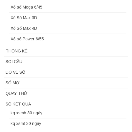
Xổ số Mega 6/45
Xổ Số Max 3D
Xổ Số Max 4D
Xổ số Power 6/55
THỐNG KÊ
SOI CẦU
DÒ VÉ SỐ
SỔ MƠ
QUAY THỬ
SỐ KẾT QUẢ
kq xsmb 30 ngày
kq xsmt 30 ngày