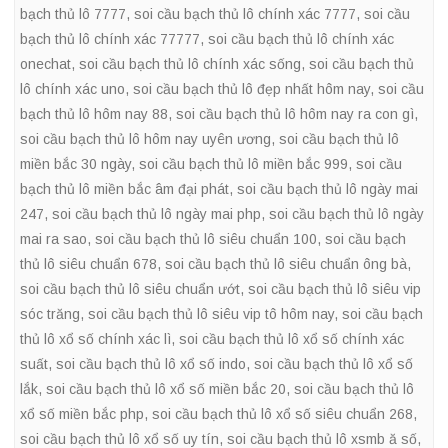
bạch thủ lô 7777
,
soi cầu bạch thủ lô chính xác 7777
,
soi cầu
bạch thủ lô chính xác 77777
,
soi cầu bạch thủ lô chính xác
onechat
,
soi cầu bạch thủ lô chính xác sống
,
soi cầu bạch thủ
lô chính xác uno
,
soi cầu bạch thủ lô đẹp nhất hôm nay
,
soi cầu
bạch thủ lô hôm nay 88
,
soi cầu bạch thủ lô hôm nay ra con gì
,
soi cầu bạch thủ lô hôm nay uyên ương
,
soi cầu bạch thủ lô
miền bắc 30 ngày
,
soi cầu bạch thủ lô miền bắc 999
,
soi cầu
bạch thủ lô miền bắc âm đại phát
,
soi cầu bạch thủ lô ngày mai
247
,
soi cầu bạch thủ lô ngày mai php
,
soi cầu bạch thủ lô ngày
mai ra sao
,
soi cầu bạch thủ lô siêu chuẩn 100
,
soi cầu bạch
thủ lô siêu chuẩn 678
,
soi cầu bạch thủ lô siêu chuẩn ông bà
,
soi cầu bạch thủ lô siêu chuẩn ướt
,
soi cầu bạch thủ lô siêu vip
sóc trăng
,
soi cầu bạch thủ lô siêu vip tô hôm nay
,
soi cầu bạch
thủ lô xổ số chính xác lì
,
soi cầu bạch thủ lô xổ số chính xác
suất
,
soi cầu bạch thủ lô xổ số indo
,
soi cầu bạch thủ lô xổ số
lắk
,
soi cầu bạch thủ lô xổ số miền bắc 20
,
soi cầu bạch thủ lô
xổ số miền bắc php
,
soi cầu bạch thủ lô xổ số siêu chuẩn 268
,
soi cầu bạch thủ lô xổ số uy tín
,
soi cầu bạch thủ lô xsmb ă số
,