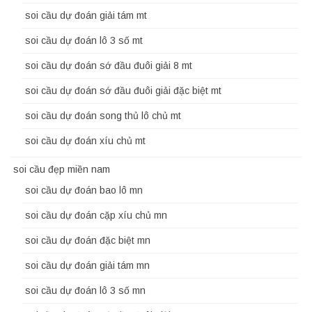
soi cầu dự đoán giải tám mt
soi cầu dự đoán lô 3 số mt
soi cầu dự đoán sớ đầu đuôi giải 8 mt
soi cầu dự đoán sớ đầu đuôi giải đặc biệt mt
soi cầu dự đoán song thủ lô chủ mt
soi cầu dự đoán xíu chủ mt
soi cầu đẹp miền nam
soi cầu dự đoán bao lô mn
soi cầu dự đoán cặp xíu chủ mn
soi cầu dự đoán đặc biệt mn
soi cầu dự đoán giải tám mn
soi cầu dự đoán lô 3 số mn