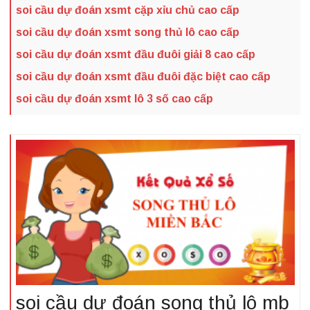
soi cầu dự đoán xsmt cặp xỉu chủ cao cấp
soi cầu dự đoán xsmt song thủ lô cao cấp
soi cầu dự đoán xsmt đầu đuôi giải 8 cao cấp
soi cầu dự đoán xsmt đầu đuôi đặc biệt cao cấp
soi cầu dự đoán xsmt lô 3 số cao cấp
soi cầu dự đoán song thủ lô mb