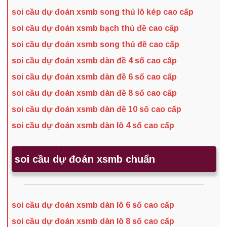
soi cầu dự đoán xsmb song thủ lô kép cao cấp
soi cầu dự đoán xsmb bạch thủ đề cao cấp
soi cầu dự đoán xsmb song thủ đề cao cấp
soi cầu dự đoán xsmb dàn đề 4 số cao cấp
soi cầu dự đoán xsmb dàn đề 6 số cao cấp
soi cầu dự đoán xsmb dàn đề 8 số cao cấp
soi cầu dự đoán xsmb dàn đề 10 số cao cấp
soi cầu dự đoán xsmb dàn lô 4 số cao cấp
soi cầu dự đoán xsmb chuẩn
soi cầu dự đoán xsmb dàn lô 6 số cao cấp
soi cầu dự đoán xsmb dàn lô 8 số cao cấp