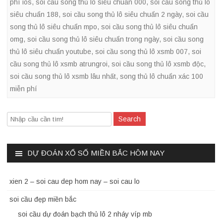
phí ios
,
soi cầu song thủ lô siêu chuẩn 000
,
soi cầu song thủ lô
siêu chuẩn 188
,
soi cầu song thủ lô siêu chuẩn 2 ngày
,
soi cầu
song thủ lô siêu chuẩn mpo
,
soi cầu song thủ lô siêu chuẩn
omg
,
soi cầu song thủ lô siêu chuẩn trong ngày
,
soi cầu song
thủ lô siêu chuẩn youtube
,
soi cầu song thủ lô xsmb 007
,
soi
cầu song thủ lô xsmb atrungroi
,
soi cầu song thủ lô xsmb độc
,
soi cầu song thủ lô xsmb lâu nhất
,
song thủ lô chuẩn xác 100
miễn phí
Search
DỰ ĐOÁN XỔ SỐ MIỀN BẮC HÔM NAY
xien 2 – soi cau dep hom nay – soi cau lo
soi cầu đẹp miền bắc
soi cầu dự đoán bạch thủ lô 2 nháy víp mb