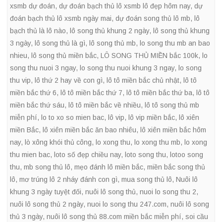
xsmb dự đoán
,
dự đoán bạch thủ lô xsmb lô đẹp hôm nay
,
dự
đoán bạch thủ lô xsmb ngày mai
,
dự đoán song thủ lô mb
,
lô
bạch thủ là lô nào
,
lô song thủ khung 2 ngày
,
lô song thủ khung
3 ngày
,
lô song thủ là gì
,
lô song thủ mb
,
lo song thu mb an bao
nhieu
,
lô song thủ miền bắc
,
LÔ SONG THỦ MIỀN bắc 100k
,
lo
song thu nuoi 3 ngay
,
lo song thu nuoi khung 3 ngay
,
lo song
thu vip
,
lô thứ 2 hay về con gì
,
lô tô miền bắc chủ nhật
,
lô tô
miền bắc thứ 6
,
lô tô miền bắc thứ 7
,
lô tô miền bắc thứ ba
,
lô tô
miền bắc thứ sáu
,
lô tô miền bắc về nhiều
,
lô tô song thủ mb
miễn phí
,
lo to xo so mien bac
,
lô vip
,
lô vip miền bắc
,
lô xiên
miền Bắc
,
lô xiên miền bắc ăn bao nhiêu
,
lô xiên miền bắc hôm
nay
,
lò xông khói thủ công
,
lo xong thu
,
lo xong thu mb
,
lo xong
thu mien bac
,
loto số đẹp chiều nay
,
loto song thu
,
lotoo song
thu
,
mb song thủ lô
,
mẹo đánh lô miền bắc
,
miền bắc song thủ
lô
,
mơ trúng lô 2 nháy đánh con gì
,
mua song thủ lô
,
Nuôi lô
khung 3 ngày tuyệt đối
,
nuôi lô song thủ
,
nuoi lo song thu 2
,
nuôi lô song thủ 2 ngày
,
nuoi lo song thu 247.com
,
nuôi lô song
thủ 3 ngày
,
nuôi lô song thủ 88.com miền bắc miễn phí
,
soi cầu