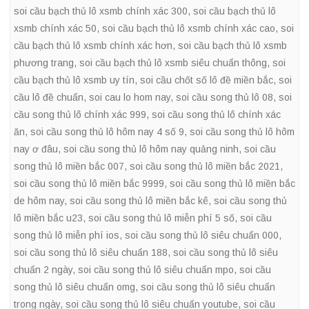
soi cầu bạch thủ lô xsmb chính xác 300
,
soi cầu bạch thủ lô
xsmb chính xác 50
,
soi cầu bạch thủ lô xsmb chính xác cao
,
soi
cầu bạch thủ lô xsmb chính xác hơn
,
soi cầu bạch thủ lô xsmb
phương trang
,
soi cầu bạch thủ lô xsmb siêu chuẩn thông
,
soi
cầu bạch thủ lô xsmb uy tín
,
soi cầu chốt số lô đề miền bắc
,
soi
cầu lô đề chuẩn
,
soi cau lo hom nay
,
soi cầu song thủ lô 08
,
soi
cầu song thủ lô chính xác 999
,
soi cầu song thủ lô chính xác
ăn
,
soi cầu song thủ lô hôm nay 4 số 9
,
soi cầu song thủ lô hôm
nay ơ đâu
,
soi cầu song thủ lô hôm nay quảng ninh
,
soi cầu
song thủ lô miền bắc 007
,
soi cầu song thủ lô miền bắc 2021
,
soi cầu song thủ lô miền bắc 9999
,
soi cầu song thủ lô miền bắc
de hôm nay
,
soi cầu song thủ lô miền bắc kê
,
soi cầu song thủ
lô miền bắc u23
,
soi cầu song thủ lô miễn phí 5 số
,
soi cầu
song thủ lô miễn phí ios
,
soi cầu song thủ lô siêu chuẩn 000
,
soi cầu song thủ lô siêu chuẩn 188
,
soi cầu song thủ lô siêu
chuẩn 2 ngày
,
soi cầu song thủ lô siêu chuẩn mpo
,
soi cầu
song thủ lô siêu chuẩn omg
,
soi cầu song thủ lô siêu chuẩn
trong ngày
,
soi cầu song thủ lô siêu chuẩn youtube
,
soi cầu