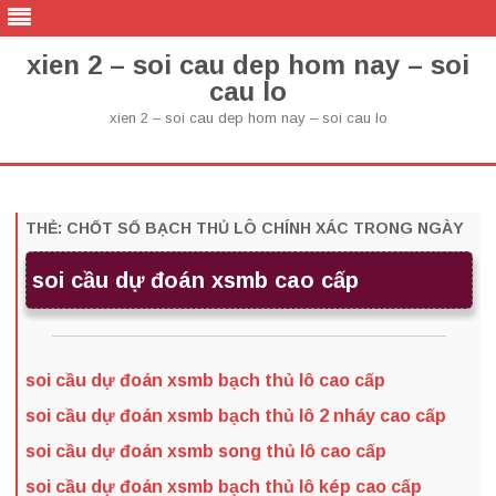
xien 2 – soi cau dep hom nay – soi
cau lo
xien 2 – soi cau dep hom nay – soi cau lo
Skip
to
content
THẺ:
CHỐT SỐ BẠCH THỦ LÔ CHÍNH XÁC TRONG NGÀY
soi cầu dự đoán xsmb cao cấp
soi cầu dự đoán xsmb bạch thủ lô cao cấp
soi cầu dự đoán xsmb bạch thủ lô 2 nháy cao cấp
soi cầu dự đoán xsmb song thủ lô cao cấp
soi cầu dự đoán xsmb bạch thủ lô kép cao cấp