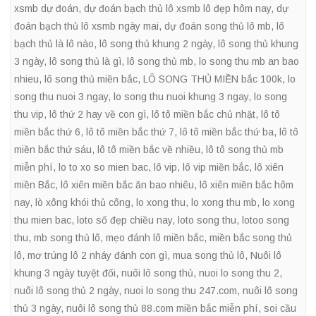
xsmb dự đoán
,
dự đoán bạch thủ lô xsmb lô đẹp hôm nay
,
dự
đoán bạch thủ lô xsmb ngày mai
,
dự đoán song thủ lô mb
,
lô
bạch thủ là lô nào
,
lô song thủ khung 2 ngày
,
lô song thủ khung
3 ngày
,
lô song thủ là gì
,
lô song thủ mb
,
lo song thu mb an bao
nhieu
,
lô song thủ miền bắc
,
LÔ SONG THỦ MIỀN bắc 100k
,
lo
song thu nuoi 3 ngay
,
lo song thu nuoi khung 3 ngay
,
lo song
thu vip
,
lô thứ 2 hay về con gì
,
lô tô miền bắc chủ nhật
,
lô tô
miền bắc thứ 6
,
lô tô miền bắc thứ 7
,
lô tô miền bắc thứ ba
,
lô tô
miền bắc thứ sáu
,
lô tô miền bắc về nhiều
,
lô tô song thủ mb
miễn phí
,
lo to xo so mien bac
,
lô vip
,
lô vip miền bắc
,
lô xiên
miền Bắc
,
lô xiên miền bắc ăn bao nhiêu
,
lô xiên miền bắc hôm
nay
,
lò xông khói thủ công
,
lo xong thu
,
lo xong thu mb
,
lo xong
thu mien bac
,
loto số đẹp chiều nay
,
loto song thu
,
lotoo song
thu
,
mb song thủ lô
,
mẹo đánh lô miền bắc
,
miền bắc song thủ
lô
,
mơ trúng lô 2 nháy đánh con gì
,
mua song thủ lô
,
Nuôi lô
khung 3 ngày tuyệt đối
,
nuôi lô song thủ
,
nuoi lo song thu 2
,
nuôi lô song thủ 2 ngày
,
nuoi lo song thu 247.com
,
nuôi lô song
thủ 3 ngày
,
nuôi lô song thủ 88.com miền bắc miễn phí
,
soi cầu