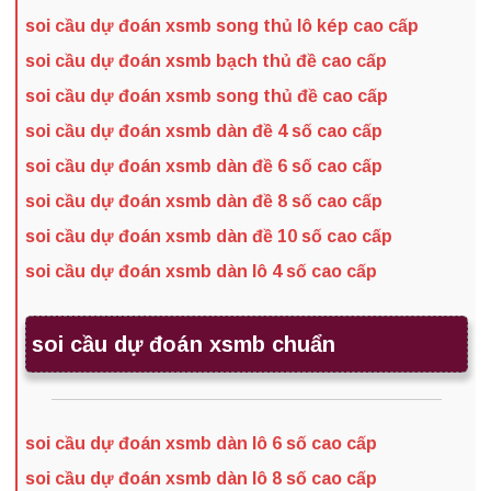
soi cầu dự đoán xsmb song thủ lô kép cao cấp
soi cầu dự đoán xsmb bạch thủ đề cao cấp
soi cầu dự đoán xsmb song thủ đề cao cấp
soi cầu dự đoán xsmb dàn đề 4 số cao cấp
soi cầu dự đoán xsmb dàn đề 6 số cao cấp
soi cầu dự đoán xsmb dàn đề 8 số cao cấp
soi cầu dự đoán xsmb dàn đề 10 số cao cấp
soi cầu dự đoán xsmb dàn lô 4 số cao cấp
soi cầu dự đoán xsmb chuẩn
soi cầu dự đoán xsmb dàn lô 6 số cao cấp
soi cầu dự đoán xsmb dàn lô 8 số cao cấp