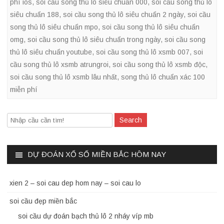
phí ios
,
soi cầu song thủ lô siêu chuẩn 000
,
soi cầu song thủ lô
siêu chuẩn 188
,
soi cầu song thủ lô siêu chuẩn 2 ngày
,
soi cầu
song thủ lô siêu chuẩn mpo
,
soi cầu song thủ lô siêu chuẩn
omg
,
soi cầu song thủ lô siêu chuẩn trong ngày
,
soi cầu song
thủ lô siêu chuẩn youtube
,
soi cầu song thủ lô xsmb 007
,
soi
cầu song thủ lô xsmb atrungroi
,
soi cầu song thủ lô xsmb độc
,
soi cầu song thủ lô xsmb lâu nhất
,
song thủ lô chuẩn xác 100
miễn phí
Search
DỰ ĐOÁN XỔ SỐ MIỀN BẮC HÔM NAY
xien 2 – soi cau dep hom nay – soi cau lo
soi cầu đẹp miền bắc
soi cầu dự đoán bạch thủ lô 2 nháy víp mb