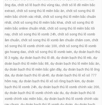
ông địa
,
chốt số lô bạch thủ vũng tàu
,
chốt số lô đề miền bắc
extract
,
chốt số song thủ lô miền bắc ăn
,
chốt số song thủ lô
miền bắc chính xác nhất
,
chốt số song thủ lô miền bắc chuẩn
nhất
,
chốt số song thủ lô miền bắc khai
,
chốt số song thủ lô
miền bắc online chuẩn nhất
,
chốt số song thủ lô miền bắc tối
nay
,
chốt số song thủ lô xsmb 24h
,
chốt số song thủ lô xsmb
âm chuẩn
,
chốt số song thủ lô xsmb âm chuẩn chấm com
,
chốt
số song thủ lô xsmb chính xác 100
,
chốt số song thủ lô xsmb
gio hoang dao
,
chốt số song thủ lô xsmb iwin
,
dự đoán bạch thủ
lô 3 ngày
,
dự đoán bạch thủ lô đề
,
dự đoán bạch thủ lô mb
,
dự
đoán bạch thủ lô miền bắc 88
,
dự đoán bạch thủ lô miền bắc ăn
,
dự đoán bạch thủ lô miền bắc gần đây
,
dự đoán bạch thủ lô ông
địa
,
dự đoán bạch thủ lô ub40
,
dự đoán bạch thủ lô xổ số 777
hôm nay
,
dự đoán bạch thủ lô xổ số rồng bạch kim
,
dự đoán
bạch thủ lô xsmb 24h
,
dự đoán bạch thủ lô xsmb chính xác 200
,
dự đoán bạch thủ lô xsmb chính xác du
,
dự đoán bạch thủ lô
xsmb chính xác miền bắc
,
dự đoán bạch thủ lô xsmb chính xác
ray churn
,
dự đoán bạch thủ lô xsmb dự đoán
,
dự đoán bạch