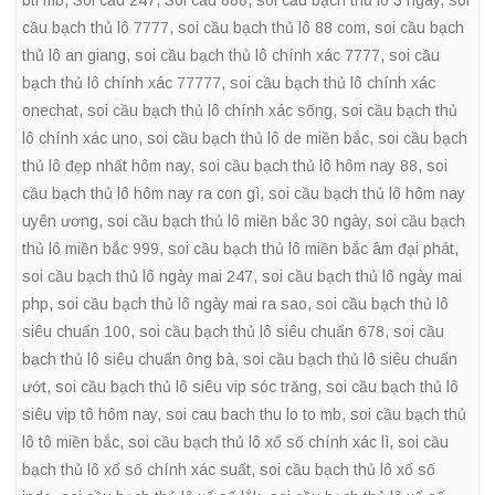
btl mb
,
Soi cầu 247
,
Soi cầu 888
,
soi cầu bạch thủ lô 3 ngày
,
soi
cầu bạch thủ lô 7777
,
soi cầu bạch thủ lô 88 com
,
soi cầu bạch
thủ lô an giang
,
soi cầu bạch thủ lô chính xác 7777
,
soi cầu
bạch thủ lô chính xác 77777
,
soi cầu bạch thủ lô chính xác
onechat
,
soi cầu bạch thủ lô chính xác sống
,
soi cầu bạch thủ
lô chính xác uno
,
soi cầu bạch thủ lô de miền bắc
,
soi cầu bạch
thủ lô đẹp nhất hôm nay
,
soi cầu bạch thủ lô hôm nay 88
,
soi
cầu bạch thủ lô hôm nay ra con gì
,
soi cầu bạch thủ lô hôm nay
uyên ương
,
soi cầu bạch thủ lô miền bắc 30 ngày
,
soi cầu bạch
thủ lô miền bắc 999
,
soi cầu bạch thủ lô miền bắc âm đại phát
,
soi cầu bạch thủ lô ngày mai 247
,
soi cầu bạch thủ lô ngày mai
php
,
soi cầu bạch thủ lô ngày mai ra sao
,
soi cầu bạch thủ lô
siêu chuẩn 100
,
soi cầu bạch thủ lô siêu chuẩn 678
,
soi cầu
bạch thủ lô siêu chuẩn ông bà
,
soi cầu bạch thủ lô siêu chuẩn
ướt
,
soi cầu bạch thủ lô siêu vip sóc trăng
,
soi cầu bạch thủ lô
siêu vip tô hôm nay
,
soi cau bach thu lo to mb
,
soi cầu bạch thủ
lô tô miền bắc
,
soi cầu bạch thủ lô xổ số chính xác lì
,
soi cầu
bạch thủ lô xổ số chính xác suất
,
soi cầu bạch thủ lô xổ số