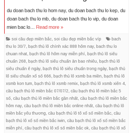
du doan bach thu lo hom nay, du doan bach thu lo kep, du
doan bach thu lo mb, du doan bach thu lo vip, du doan
mien bac lo…
Read more »
soi cầu đẹp miền bắc
,
soi cầu đẹp miền bắc víp
bach
thu lo 30/7
,
bạch thủ lô chính xác 888 hôm nay
,
bach thu lo
chuan nhat
,
bạch thủ lô hôm nay miễn phí
,
bạch thủ lô siêu
chuẩn 268
,
bạch thủ lô siêu chuẩn ăn bao nhiêu
,
bạch thủ lô
siêu chuẩn ê ngày
,
bạch thủ lô siêu chuẩn trong ngày
,
bạch thủ
lô siêu chuẩn xổ số 666
,
bạch thủ lô xsmb ba miền
,
bạch thủ lô
xsmb kon tum
,
bạch thủ lô xsmb remix
,
bạch thủ lô xsmb xiên 4
,
cầu bạch thủ lô miền bắc 07/07/2
,
cầu bạch thủ lô miền bắc 5
số
,
cầu bạch thủ lô miền bắc gần nhất
,
cầu bạch thủ lô miền bắc
hôm nay
,
cầu bạch thủ lô miền bắc online nhất
,
cầu bạch thủ lô
miền bắc yêu thương
,
cầu bạch thủ lô tô xổ số miền bắc
,
cầu
bạch thủ lô xổ số miền bắc iwin
,
cầu bạch thủ lô xổ số miền bắc
miễn phí
,
cầu bạch thủ lô xổ số miền bắc ok
,
cầu bạch thủ lô xổ