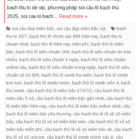
bach thu lo de vip, phương pháp soi cầu lô bạch thủ
2025, soi cau lo bach…
Read more »
soi cầu đẹp miền bắc
,
soi cầu đẹp miền bắc víp
bach
thu lo 30/7
,
bạch thủ lô chính xác 888 hôm nay
,
bach thu lo
chuan nhat
,
bạch thủ lô hôm nay miễn phí
,
bạch thủ lô miền
bắc
,
bạch thủ lô siêu chuẩn 268
,
bạch thủ lô siêu chuẩn ăn bao
nhiêu
,
bạch thủ lô siêu chuẩn ê ngày
,
bạch thủ lô siêu chuẩn
online cầu
,
bạch thủ lô siêu chuẩn trong ngày
,
bạch thủ lô siêu
chuẩn xổ số 666
,
bạch thủ lô xsmb ba miền
,
bạch thủ lô xsmb
kon tum
,
bạch thủ lô xsmb remix
,
bạch thủ lô xsmb xiên 4
,
bach
thu xsmb
,
cầu bạch thủ lô miền bắc 07/07/2
,
cầu bạch thủ lô
miền bắc 5 số
,
cầu bạch thủ lô miền bắc gần nhất
,
cầu bạch thủ
lô miền bắc hôm nay
,
cầu bạch thủ lô miền bắc online nhất
,
cầu
bạch thủ lô miền bắc yêu thương
,
cầu bạch thủ lô tô xổ số miền
bắc
,
cầu bạch thủ lô xổ số miền bắc iwin
,
cầu bạch thủ lô xổ số
miền bắc miễn phí
,
cầu bạch thủ lô xổ số miền bắc ok
,
cầu bạch
thủ lô xổ số unicom
,
cầu bạch thủ lô xsmb chính xác iii
,
cầu