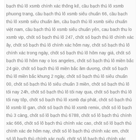
bạch thủ lô xsmb chính xác thông kê
,
cầu bạch thủ lô xsmb
phuong trang
,
cầu bạch thủ lô xsmb siêu chuẩn 66
,
cầu bạch
thủ lô xsmb siêu chuẩn âm
,
cầu bạch thủ lô xsmb siêu chuẩn
việt nam
,
cầu bạch thủ lô xsmb siêu chuẩn yên
,
cau bach thu lo
xsmb vip
,
chốt số bạch thủ lô 247
,
chốt số bạch thủ lô chính xác
ây
,
chốt số bạch thủ lô chính xác hôm nay
,
chốt số bạch thủ lô
chính xác trong ngày
,
chốt số bạch thủ lô hôm nay giá
,
chốt số
bạch thủ lô hôm nay o los angeles
,
chốt số bạch thủ lô miền bắc
24 giờ
,
chốt số bạch thủ lô miền bắc âm dương
,
chốt số bạch
thủ lô miền bắc khung 2 ngày
,
chốt số bạch thủ lô siêu chuẩn
00
,
chốt số bạch thủ lô siêu chuẩn 3 miền
,
chốt số bạch thủ lô
tối nay 24h
,
chốt số bạch thủ lô tối nay qua
,
chốt số bạch thủ lô
tối nay tôp
,
chốt số bạch thủ lô xsmb đại phát
,
chốt số bạch thủ
lô xsmb lô gan
,
chốt số bạch thủ lô xsmb remix
,
chốt số lô bạch
thủ 3 càng
,
chốt số lô bạch thủ 6788
,
chốt số lô bạch thủ chính
xác 666
,
chốt số lô bạch thủ chính xác cao
,
chốt số lô bạch thủ
chính xác de hôm nay
,
chốt số lô bạch thủ chính xác em
,
chốt
số lô bạch thủ chính xác nuôi
,
chốt số lô bạch thủ chính xác