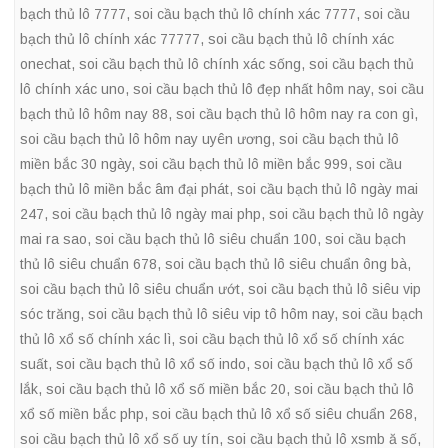
bạch thủ lô 7777
,
soi cầu bạch thủ lô chính xác 7777
,
soi cầu
bạch thủ lô chính xác 77777
,
soi cầu bạch thủ lô chính xác
onechat
,
soi cầu bạch thủ lô chính xác sống
,
soi cầu bạch thủ
lô chính xác uno
,
soi cầu bạch thủ lô đẹp nhất hôm nay
,
soi cầu
bạch thủ lô hôm nay 88
,
soi cầu bạch thủ lô hôm nay ra con gì
,
soi cầu bạch thủ lô hôm nay uyên ương
,
soi cầu bạch thủ lô
miền bắc 30 ngày
,
soi cầu bạch thủ lô miền bắc 999
,
soi cầu
bạch thủ lô miền bắc âm đại phát
,
soi cầu bạch thủ lô ngày mai
247
,
soi cầu bạch thủ lô ngày mai php
,
soi cầu bạch thủ lô ngày
mai ra sao
,
soi cầu bạch thủ lô siêu chuẩn 100
,
soi cầu bạch
thủ lô siêu chuẩn 678
,
soi cầu bạch thủ lô siêu chuẩn ông bà
,
soi cầu bạch thủ lô siêu chuẩn ướt
,
soi cầu bạch thủ lô siêu vip
sóc trăng
,
soi cầu bạch thủ lô siêu vip tô hôm nay
,
soi cầu bạch
thủ lô xổ số chính xác lì
,
soi cầu bạch thủ lô xổ số chính xác
suất
,
soi cầu bạch thủ lô xổ số indo
,
soi cầu bạch thủ lô xổ số
lắk
,
soi cầu bạch thủ lô xổ số miền bắc 20
,
soi cầu bạch thủ lô
xổ số miền bắc php
,
soi cầu bạch thủ lô xổ số siêu chuẩn 268
,
soi cầu bạch thủ lô xổ số uy tín
,
soi cầu bạch thủ lô xsmb ă số
,