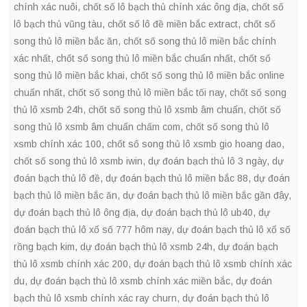
chính xác nuôi
,
chốt số lô bạch thủ chính xác ông địa
,
chốt số
lô bạch thủ vũng tàu
,
chốt số lô đề miền bắc extract
,
chốt số
song thủ lô miền bắc ăn
,
chốt số song thủ lô miền bắc chính
xác nhất
,
chốt số song thủ lô miền bắc chuẩn nhất
,
chốt số
song thủ lô miền bắc khai
,
chốt số song thủ lô miền bắc online
chuẩn nhất
,
chốt số song thủ lô miền bắc tối nay
,
chốt số song
thủ lô xsmb 24h
,
chốt số song thủ lô xsmb âm chuẩn
,
chốt số
song thủ lô xsmb âm chuẩn chấm com
,
chốt số song thủ lô
xsmb chính xác 100
,
chốt số song thủ lô xsmb gio hoang dao
,
chốt số song thủ lô xsmb iwin
,
dự đoán bạch thủ lô 3 ngày
,
dự
đoán bạch thủ lô đề
,
dự đoán bạch thủ lô miền bắc 88
,
dự đoán
bạch thủ lô miền bắc ăn
,
dự đoán bạch thủ lô miền bắc gần đây
,
dự đoán bạch thủ lô ông địa
,
dự đoán bạch thủ lô ub40
,
dự
đoán bạch thủ lô xổ số 777 hôm nay
,
dự đoán bạch thủ lô xổ số
rồng bạch kim
,
dự đoán bạch thủ lô xsmb 24h
,
dự đoán bạch
thủ lô xsmb chính xác 200
,
dự đoán bạch thủ lô xsmb chính xác
du
,
dự đoán bạch thủ lô xsmb chính xác miền bắc
,
dự đoán
bạch thủ lô xsmb chính xác ray churn
,
dự đoán bạch thủ lô