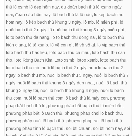
thủ lô xsmb lô đẹp hôm nay
,
dự đoán bạch thủ lô xsmb ngày
mai
,
đoán cầu hôm nay
,
lô bạch thủ là lô nào
,
lo kep bach thu
hom nay
,
lô kép bạch thủ khung 3 ngày
,
lô mb
,
lô miễn phí
,
lô
nuôi bạch thủ 2 ngày
,
lô nuôi bạch thủ khung 3 ngày miễn phí
,
lo to bach thu da nang
,
lo to bach thu dong nai
,
lô to bạch thủ
kiên giang
,
lô tô xsmb
,
lô về con gì
,
lô về số gì
,
lo vip bạch thủ
,
loto bach thu bac lieu
,
loto bach thu ca mau
,
loto bach thu can
tho
,
loto Rồng Bạch Kim
,
Loto xsmb
,
lotoo xsmb
,
lotto bach thu
,
lotto bach thu mb
,
nuôi lô bạch thủ 2 ngày
,
nuoi lo bach thu 2
ngay lo bach thu mb
,
nuoi lo bach thu 5 ngay
,
nuôi lô bạch thủ 7
ngày
,
nuôi lô bạch thủ khung 3 ngày dep nhat
,
nuôi lô bạch thủ
khung 3 ngày tôi
,
nuôi lô bạch thủ khung 4 ngày
,
nuoi lo bach
thu.com
,
nuôi lô bạch thủ.com lô bạch thủ là mấy con
,
phương
pháp bắt bạch thủ lô
,
phương pháp bắt bạch thủ lô miền bắc
,
phương pháp bắt lô Bạch thủ
,
phuong phap choi lo bach thu
,
phương pháp nuôi lô bạch thủ
,
phương pháp soi lô bạch thủ
,
phương pháp tính lô bạch thủ
,
soi btl chuan
,
soi btl hom nay
,
soi