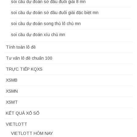
soi cầu dự đoán sớ đầu đuôi giải 8 mn
soi cầu dự đoán sớ đầu đuôi giải đặc biệt mn
soi cầu dự đoán song thủ lô chủ mn
soi cầu dự đoán xíu chủ mn
Tính toán lô đề
Tư vấn lô đề chuẩn 100
TRỰC TIẾP KQXS
XSMB
XSMN
XSMT
KẾT QUẢ XỔ SỐ
VIETLOTT
VIETLOTT HÔM NAY