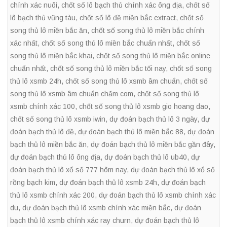
chính xác nuôi
,
chốt số lô bạch thủ chính xác ông địa
,
chốt số
lô bạch thủ vũng tàu
,
chốt số lô đề miền bắc extract
,
chốt số
song thủ lô miền bắc ăn
,
chốt số song thủ lô miền bắc chính
xác nhất
,
chốt số song thủ lô miền bắc chuẩn nhất
,
chốt số
song thủ lô miền bắc khai
,
chốt số song thủ lô miền bắc online
chuẩn nhất
,
chốt số song thủ lô miền bắc tối nay
,
chốt số song
thủ lô xsmb 24h
,
chốt số song thủ lô xsmb âm chuẩn
,
chốt số
song thủ lô xsmb âm chuẩn chấm com
,
chốt số song thủ lô
xsmb chính xác 100
,
chốt số song thủ lô xsmb gio hoang dao
,
chốt số song thủ lô xsmb iwin
,
dự đoán bạch thủ lô 3 ngày
,
dự
đoán bạch thủ lô đề
,
dự đoán bạch thủ lô miền bắc 88
,
dự đoán
bạch thủ lô miền bắc ăn
,
dự đoán bạch thủ lô miền bắc gần đây
,
dự đoán bạch thủ lô ông địa
,
dự đoán bạch thủ lô ub40
,
dự
đoán bạch thủ lô xổ số 777 hôm nay
,
dự đoán bạch thủ lô xổ số
rồng bạch kim
,
dự đoán bạch thủ lô xsmb 24h
,
dự đoán bạch
thủ lô xsmb chính xác 200
,
dự đoán bạch thủ lô xsmb chính xác
du
,
dự đoán bạch thủ lô xsmb chính xác miền bắc
,
dự đoán
bạch thủ lô xsmb chính xác ray churn
,
dự đoán bạch thủ lô