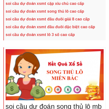
soi cầu dự đoán xsmt cặp xỉu chủ cao cấp
soi cầu dự đoán xsmt song thủ lô cao cấp
soi cầu dự đoán xsmt đầu đuôi giải 8 cao cấp
soi cầu dự đoán xsmt đầu đuôi đặc biệt cao cấp
soi cầu dự đoán xsmt lô 3 số cao cấp
soi cầu dự đoán song thủ lô mb