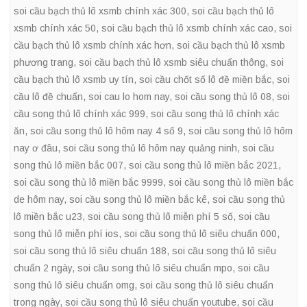
soi cầu bạch thủ lô xsmb chính xác 300
,
soi cầu bạch thủ lô
xsmb chính xác 50
,
soi cầu bạch thủ lô xsmb chính xác cao
,
soi
cầu bạch thủ lô xsmb chính xác hơn
,
soi cầu bạch thủ lô xsmb
phương trang
,
soi cầu bạch thủ lô xsmb siêu chuẩn thông
,
soi
cầu bạch thủ lô xsmb uy tín
,
soi cầu chốt số lô đề miền bắc
,
soi
cầu lô đề chuẩn
,
soi cau lo hom nay
,
soi cầu song thủ lô 08
,
soi
cầu song thủ lô chính xác 999
,
soi cầu song thủ lô chính xác
ăn
,
soi cầu song thủ lô hôm nay 4 số 9
,
soi cầu song thủ lô hôm
nay ơ đâu
,
soi cầu song thủ lô hôm nay quảng ninh
,
soi cầu
song thủ lô miền bắc 007
,
soi cầu song thủ lô miền bắc 2021
,
soi cầu song thủ lô miền bắc 9999
,
soi cầu song thủ lô miền bắc
de hôm nay
,
soi cầu song thủ lô miền bắc kê
,
soi cầu song thủ
lô miền bắc u23
,
soi cầu song thủ lô miễn phí 5 số
,
soi cầu
song thủ lô miễn phí ios
,
soi cầu song thủ lô siêu chuẩn 000
,
soi cầu song thủ lô siêu chuẩn 188
,
soi cầu song thủ lô siêu
chuẩn 2 ngày
,
soi cầu song thủ lô siêu chuẩn mpo
,
soi cầu
song thủ lô siêu chuẩn omg
,
soi cầu song thủ lô siêu chuẩn
trong ngày
,
soi cầu song thủ lô siêu chuẩn youtube
,
soi cầu