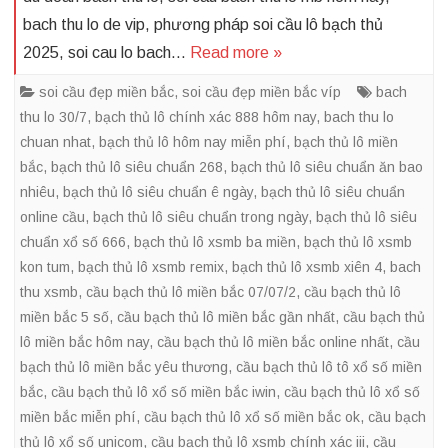
bach thu lo de vip, phương pháp soi cầu lô bạch thủ
2025, soi cau lo bach…
Read more »
soi cầu đẹp miền bắc
,
soi cầu đẹp miền bắc víp
bach
thu lo 30/7
,
bạch thủ lô chính xác 888 hôm nay
,
bach thu lo
chuan nhat
,
bạch thủ lô hôm nay miễn phí
,
bạch thủ lô miền
bắc
,
bạch thủ lô siêu chuẩn 268
,
bạch thủ lô siêu chuẩn ăn bao
nhiêu
,
bạch thủ lô siêu chuẩn ê ngày
,
bạch thủ lô siêu chuẩn
online cầu
,
bạch thủ lô siêu chuẩn trong ngày
,
bạch thủ lô siêu
chuẩn xổ số 666
,
bạch thủ lô xsmb ba miền
,
bạch thủ lô xsmb
kon tum
,
bạch thủ lô xsmb remix
,
bạch thủ lô xsmb xiên 4
,
bach
thu xsmb
,
cầu bạch thủ lô miền bắc 07/07/2
,
cầu bạch thủ lô
miền bắc 5 số
,
cầu bạch thủ lô miền bắc gần nhất
,
cầu bạch thủ
lô miền bắc hôm nay
,
cầu bạch thủ lô miền bắc online nhất
,
cầu
bạch thủ lô miền bắc yêu thương
,
cầu bạch thủ lô tô xổ số miền
bắc
,
cầu bạch thủ lô xổ số miền bắc iwin
,
cầu bạch thủ lô xổ số
miền bắc miễn phí
,
cầu bạch thủ lô xổ số miền bắc ok
,
cầu bạch
thủ lô xổ số unicom
,
cầu bạch thủ lô xsmb chính xác iii
,
cầu