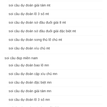
soi cầu dự đoán giải tám mt
soi cầu dự đoán lô 3 số mt
soi cầu dự đoán sớ đầu đuôi giải 8 mt
soi cầu dự đoán sớ đầu đuôi giải đặc biệt mt
soi cầu dự đoán song thủ lô chủ mt
soi cầu dự đoán xíu chủ mt
soi cầu đẹp miền nam
soi cầu dự đoán bao lô mn
soi cầu dự đoán cặp xíu chủ mn
soi cầu dự đoán đặc biệt mn
soi cầu dự đoán giải tám mn
soi cầu dự đoán lô 3 số mn