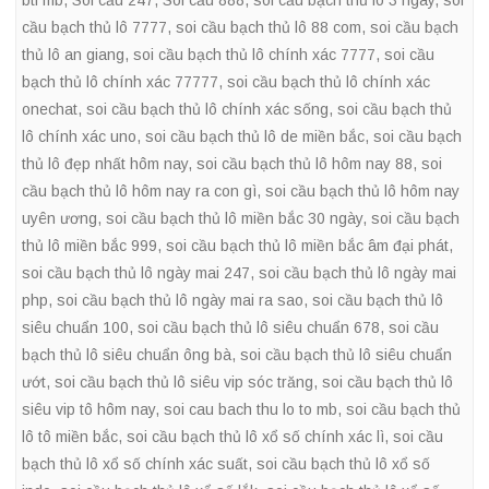
btl mb
,
Soi cầu 247
,
Soi cầu 888
,
soi cầu bạch thủ lô 3 ngày
,
soi
cầu bạch thủ lô 7777
,
soi cầu bạch thủ lô 88 com
,
soi cầu bạch
thủ lô an giang
,
soi cầu bạch thủ lô chính xác 7777
,
soi cầu
bạch thủ lô chính xác 77777
,
soi cầu bạch thủ lô chính xác
onechat
,
soi cầu bạch thủ lô chính xác sống
,
soi cầu bạch thủ
lô chính xác uno
,
soi cầu bạch thủ lô de miền bắc
,
soi cầu bạch
thủ lô đẹp nhất hôm nay
,
soi cầu bạch thủ lô hôm nay 88
,
soi
cầu bạch thủ lô hôm nay ra con gì
,
soi cầu bạch thủ lô hôm nay
uyên ương
,
soi cầu bạch thủ lô miền bắc 30 ngày
,
soi cầu bạch
thủ lô miền bắc 999
,
soi cầu bạch thủ lô miền bắc âm đại phát
,
soi cầu bạch thủ lô ngày mai 247
,
soi cầu bạch thủ lô ngày mai
php
,
soi cầu bạch thủ lô ngày mai ra sao
,
soi cầu bạch thủ lô
siêu chuẩn 100
,
soi cầu bạch thủ lô siêu chuẩn 678
,
soi cầu
bạch thủ lô siêu chuẩn ông bà
,
soi cầu bạch thủ lô siêu chuẩn
ướt
,
soi cầu bạch thủ lô siêu vip sóc trăng
,
soi cầu bạch thủ lô
siêu vip tô hôm nay
,
soi cau bach thu lo to mb
,
soi cầu bạch thủ
lô tô miền bắc
,
soi cầu bạch thủ lô xổ số chính xác lì
,
soi cầu
bạch thủ lô xổ số chính xác suất
,
soi cầu bạch thủ lô xổ số