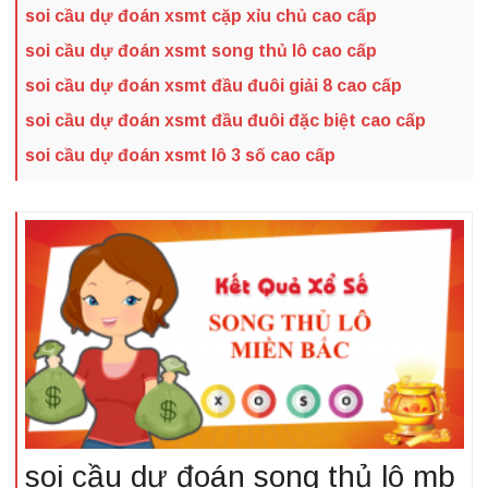
soi cầu dự đoán xsmt cặp xỉu chủ cao cấp
soi cầu dự đoán xsmt song thủ lô cao cấp
soi cầu dự đoán xsmt đầu đuôi giải 8 cao cấp
soi cầu dự đoán xsmt đầu đuôi đặc biệt cao cấp
soi cầu dự đoán xsmt lô 3 số cao cấp
soi cầu dự đoán song thủ lô mb