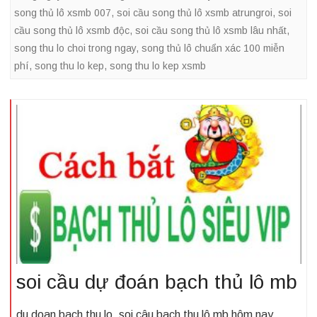
song thủ lô xsmb 007
,
soi cầu song thủ lô xsmb atrungroi
,
soi
cầu song thủ lô xsmb độc
,
soi cầu song thủ lô xsmb lâu nhất
,
song thu lo choi trong ngay
,
song thủ lô chuẩn xác 100 miễn
phí
,
song thu lo kep
,
song thu lo kep xsmb
soi cầu dự đoán bạch thủ lô mb
du doan bach thu lo, soi câu bach thu lô mb hôm nay,