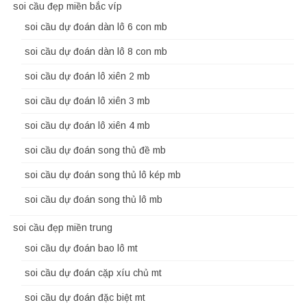
soi cầu đẹp miền bắc víp
soi cầu dự đoán dàn lô 6 con mb
soi cầu dự đoán dàn lô 8 con mb
soi cầu dự đoán lô xiên 2 mb
soi cầu dự đoán lô xiên 3 mb
soi cầu dự đoán lô xiên 4 mb
soi cầu dự đoán song thủ đề mb
soi cầu dự đoán song thủ lô kép mb
soi cầu dự đoán song thủ lô mb
soi cầu đẹp miền trung
soi cầu dự đoán bao lô mt
soi cầu dự đoán cặp xíu chủ mt
soi cầu dự đoán đặc biệt mt