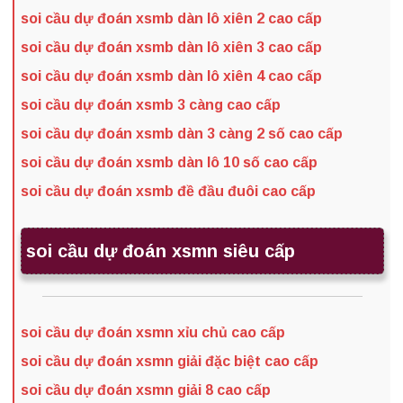
soi cầu dự đoán xsmb dàn lô xiên 2 cao cấp
soi cầu dự đoán xsmb dàn lô xiên 3 cao cấp
soi cầu dự đoán xsmb dàn lô xiên 4 cao cấp
soi cầu dự đoán xsmb 3 càng cao cấp
soi cầu dự đoán xsmb dàn 3 càng 2 số cao cấp
soi cầu dự đoán xsmb dàn lô 10 số cao cấp
soi cầu dự đoán xsmb đề đầu đuôi cao cấp
soi cầu dự đoán xsmn siêu cấp
soi cầu dự đoán xsmn xỉu chủ cao cấp
soi cầu dự đoán xsmn giải đặc biệt cao cấp
soi cầu dự đoán xsmn giải 8 cao cấp